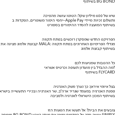
בשיתוף BG BOND
שיא של 600 מיליון שקל: הטוטו עושה מהפיכה
יחסי הימור משופרים, הפקדות ב-Apple Pay ותשלום זכיות מיידי
בשיתוף המועצה להסדר ההימורים בספורט
הפרויקט החדש שמסקרן רוכשים בפתח תקווה
קבוצת אלמוג מציגה את פרויקט MALA: מגדלי הפרימיום האחרונים בפתח תקווה
בשיתוף קבוצת אלמוג
כל ההטבות שמגיעות לכם
מה ההבדל בין מועדון תעופה וכרטיס אשראי?
בשיתוף FLYCARD
בצל איומי איראן: כך נערך משק האנרגיה
פסגת האנרגיה במעמד שגריר ארה"ב, שר האנרגיה ובכירי התעשייה בישראל
בשיתוף המכון הישראלי לאנרגיה ולסביבה
צובעים את הבית? אל תעשו את הטעות הזו