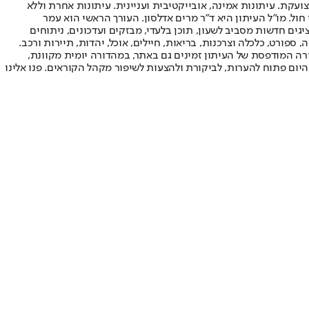
ועקת. עיתונות אמינה, אובייקטיבית ועניינית. עיתונות אחרת וללא
עור החשיפה הגבוה ביותר בימי חול. מו"ל העיתון היא ד"ר מרים אדלסון. העורך הראשי הוא עמר
 והעורך המייסד הוא עמוס רגב. אתרי האינטרנט של "ישראל היום" בעברית ובאנגלית, כמו כן היישומונים (אפליקציות) לאנדרואיד ול-iOS, מציגים חדשות מסביב לשעון, תוכן בלעדי, מבזקים ועדכונים, ניתוחים
, ספורט, כלכלה וצרכנות, בריאות, חיילים, אוכל, יהדות, תיירות ורכב.
דורה המודפסת של העיתון זמינים גם באתר, במהדורה יומית מקוונת,
היום פתוח להערות, לביקורת ולהצעות לשיפור מקהל הקוראים. פנו אלינו