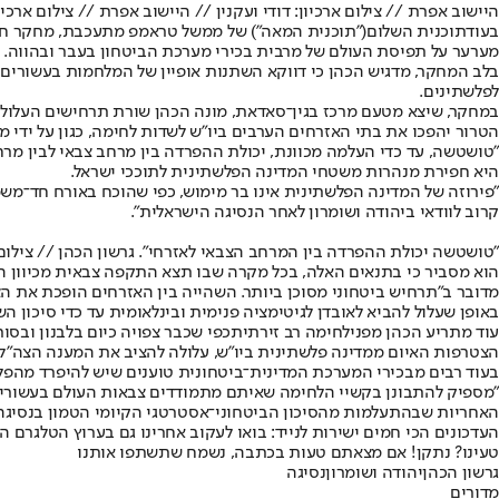
היישוב אפרת // צילום ארכיון: דודי ועקנין // היישוב אפרת // צילום ארכיון
בעוד
תוכנית השלום
("תוכנית המאה") של ממשל טראמפ מתעכבת, מחקר חדש 
מערער על תפיסת העולם של מרבית בכירי מערכת הביטחון בעבר ובהווה.
בלב המחקר, מדגיש הכהן כי דווקא השתנות אופיין של המלחמות בעשורים 
לפלשתינים.
הטרור יהפכו את בתי האזרחים הערבים ביו"ש לשדות לחימה, כגון על ידי 
"טושטשה, עד כדי העלמה מכוונת, יכולת ההפרדה בין מרחב צבאי לבין מר
היא חפירת מנהרות משטחי המדינה הפלשתינית לתוככי ישראל.
"פירוזה של המדינה הפלשתינית אינו בר מימוש, כפי שהוכח באורח חד־משמ
קרוב לוודאי ביהודה ושומרון לאחר הנסיגה הישראלית".
"טושטשה יכולת ההפרדה בין המרחב הצבאי לאזרחי". גרשון הכהן // צילום: 
הוא מסביר כי בתנאים האלה, בכל מקרה שבו תצא התקפה צבאית מכיוון המ
מדובר ב"תרחיש ביטחוני מסוכן ביותר. השהייה בין האזרחים הופכת את הצ
באופן שעלול להביא לאובדן לגיטימציה פנימית ובינלאומית עד כדי סיכון 
עוד מתריע הכהן מפני
לחימה רב זירתית
כפי שכבר צפויה כיום בלבנון ובס
הצטרפות האיום ממדינה פלשתינית ביו"ש, עלולה להציב את המענה הצה"ל
בעוד רבים מבכירי המערכת המדינית־ביטחונית טוענים שיש להיפרד מהפלש
"מספיק להתבונן בקשיי הלחימה שאיתם מתמודדים צבאות העולם בעשורים הא
האחריות שבהתעלמות מהסיכון הביטחוני־אסטרטגי הקיומי הטמון בנסיגה 
העדכונים הכי חמים ישירות לנייד: בואו לעקוב אחרינו גם בערוץ הטלגרם ה
טעינו? נתקן! אם מצאתם טעות בכתבה, נשמח שתשתפו אותנו
גרשון הכהן
יהודה ושומרון
נסיגה
מדורים