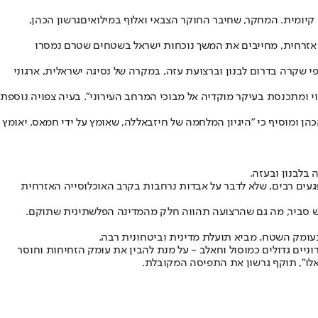
יומית. המחקר, שחיבר החוקר הצבאי ואלוף במילואים
גרשון הכהן
,
ה אזרחית, מחייבים את המשך נוכחות ישראל בשטחים שטרם נמסרו
לים להתפתח אם צה"ל ייצא משטחי A ו־B ביהודה ושומרון. הוא מתריע כי כפי שקרה בדרום לבנון וברצועת עזה, במקרה של נסיגה ישראלית, ארגוני
 ומתכנסת בעיקר מוקדיה אל מבוכי המרחב העירוני". בעיה צפויה נוספת
ן ומוסיף כי "היגיון המלחמה של חיזבאללה, שאומץ על ידי חמאס, יאומץ
בלבנון ובעזה.
געים רבים, שלא לדבר על אבדות נרחבות בקרב האוכלוסייה האזרחית
חיש סביר, מה גם שהרצועה תהווה חלק מהמדינה הפלשתינית שתוקם.
עומק השטח, מביא תועלת מדינית וביטחונית רבה.
יים גדולים כמוסול וחאלב - על מנת להבין את עומק הזחיחות וחוסר
לו", תוקף גרשון את התפיסה המקובלת.