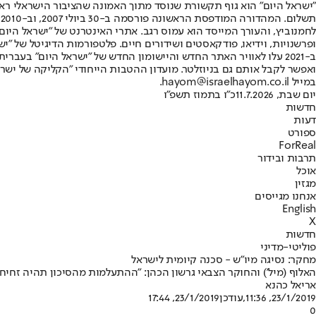
"ישראל היום" הוא גוף תקשורת שנוסד מתוך האמונה שהציבור הישראלי ראוי 
ת
ופרשנויות, וידיאו, פודקאסטים ושידורים חיים. פלטפורמות הדיגיטל של "ישרא
ב-2021 עלו לאוויר האתר החדש והיישומון החדש של "ישראל היום" בע
ואפשר לקבל אותם גם בניוזלטר. מועדון ההטבות הייחודי "הקליקה של ישרא
במייל hayom@israelhayom.co.il.
יום שבת, 11.7.2026
כ"ו בתמוז תשפ"ו
חדשות
דעות
ספורט
ForReal
תרבות ובידור
אוכל
מגזין
אנחנו מגייסים
English
X
חדשות
פוליטי-מדיני
מחקר: נסיגה מיו"ש - סכנה קיומית לישראל
האלוף (מיל') והחוקר הצבאי גרשון הכהן: "ההתעלמות מהסיכון תהיה זחיחו
אריאל כהנא
23/1/2019, 11:36
,עודכן
23/1/2019, 17:44
0