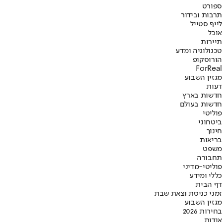
ספורט
תרבות ובידור
לייף סטייל
אוכל
תיירות
טכנולוגיה ומדע
הורוסקופ
ForReal
מגזין השבוע
דעות
חדשות בארץ
חדשות בעולם
פוליטי
ביטחוני
חינוך
בריאות
משפט
תחבורה
פוליטי-מדיני
כללי ומידע
דף הבית
זמני כניסת וצאת שבת
מגזין השבוע
בחירות 2026
אודות