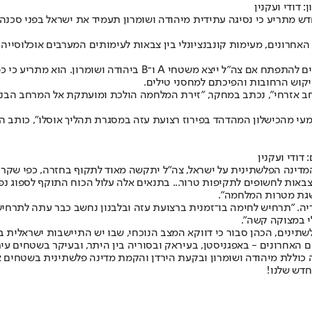
: דודי ועקנין
מתריע כי נסיגה עתידית מיהודה ושומרון תעמיד את ישראל בפני סכנה ק
האחרונים, מעימות קונבנציונלי בין צבאות לעימותים המערבים אוכלוסיי
במחקר, שיצא מטעם מרכז בגין־סאדאת, מונה הכהן שורת תרחישים העלו
מיקוש הרחובות והפיכתם למחסני טילים.
חב אזרחי", נכתב במחקר, "זירת המלחמה הולכת ומועתקת אל המרחב הבנוי
עי מהכישלון המהדהד בפירוז רצועת עזה במסגרת תהליך אוסלו", כותב הכה
דודי ועקנין
דינה הפלשתינית על ישראל, צה"ל יתקשה מאוד לתקוף בחזרה, כפי שקרה 
באות לחשופים לתקיפות טרור... בתנאים אלה עלול הכוח התוקף לספוג נפ
השגת מטרות המלחמה".
וריה. "תרחיש לחימה בו־זמנית ברצועת עזה ובלבנון נחשב כבר עתה לתר
י במצוקה קשה".
תינים, הכהן סבור כי דווקא המצב הנוכחי, שבו יש התיישבות ישראלית ב
חרונים - באפגניסטן, בעיראק ובסוריה בין היתר, ובעיקר בשטחים עירונ
כוללת מיהודה ושומרון ובקעת הירדן והקמת מדינה פלשתינית בשטחים א
חדש שלנו
!