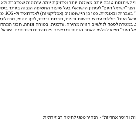
לעיתונות טובה יותר, מאוזנת יותר ומדויקת יותר. עיתונות שמדברת ולא צ
שלום. המהדורה המודפסת הראשונה פורסמה ב-30 ביולי 2007, וב-2010 הפך "ישראל היום" לעיתון הישראלי בעל שי
לחמנוביץ,
ל היום" כוללות ערוצי חדשות ודעות, תרבות ובידור, לייף סטייל, טכנולוגיה
ברית, במטרה לספק לגולשים חוויה מהירה, עדכנית, בטוחה ונוחה. תכני המה
ל היום" מציע לגולשי האתר הנחות ומבצעים על מוצרים ושירותים. ישראל 
ת וחוסר אחריות" • הזהיר מפני לחימה רב זירתית