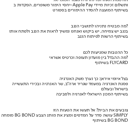
הזדמנות האחרונה להרוויח מגמר המונדיאל
יחסי הימור משופרים, הפקדות ב-Apple Pay ותשלום זכיות מיידי
בשיתוף המועצה להסדר ההימורים בספורט
מה מבטיח נתניהו לתושבי הנגב?
בנגב יש צמיחה, יש ביקוש ואנחנו נמשיך לראות את הנגב ולפתח אותו
בשיתוף הרשות לפיתוח הנגב
כל ההטבות שמגיעות לכם
מה ההבדל בין מועדון תעופה וכרטיס אשראי?
בשיתוף FLYCARD
בצל איומי איראן: כך נערך משק האנרגיה
פסגת האנרגיה במעמד שגריר ארה"ב, שר האנרגיה ובכירי התעשייה
בישראל ובעולם
בשיתוף המכון הישראלי לאנרגיה ולסביבה
צובעים את הבית? אל תעשו את הטעות הזו
מומחה BG BOND עושה סדר על המדפים ומציג את מותג הצבע SIMPLY
בשיתוף BG BOND