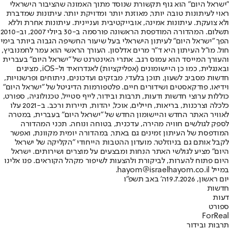
"ישראל היום" הוא גוף תקשורת שנוסד מתוך האמונה שהציבור הישראלי
ראוי לעיתונות טובה יותר, מאוזנת יותר ומדויקת יותר. עיתונות שמדברת
ולא צועקת. עיתונות אמינה, אובייקטיבית ועניינית. עיתונות אחרת וללא
תשלום. המהדורה המודפסת הראשונה פורסמה ב-30 ביולי 2007, וב-2010
הפך "ישראל היום" לעיתון הישראלי בעל שיעור החשיפה הגבוה ביותר בימי
חול. מו"ל העיתון היא ד"ר מרים אדלסון. העורך הראשי הוא עמר לחמנוביץ,
והעורך המייסד הוא עמוס רגב. אתרי האינטרנט של "ישראל היום" בעברית
ובאנגלית, כמו כן היישומונים (אפליקציות) לאנדרואיד ול-iOS, מציגים
חדשות מסביב לשעון, תוכן בלעדי, מבזקים ועדכונים, ניתוחים ופרשנויות,
וידיאו, פודקאסטים ושידורים חיים. פלטפורמות הדיגיטל של "ישראל היום"
כוללות ערוצי חדשות ודעות, תרבות ובידור, לייף סטייל, טכנולוגיה, ספורט,
כלכלה וצרכנות, בריאות, חיילים, אוכל, יהדות, תיירות ורכב. ב-2021 עלו
לאוויר האתר החדש והיישומון החדש של "ישראל היום" בעברית, במטרה
לספק לגולשים חוויה מהירה, עדכנית, בטוחה ונוחה. תכני המהדורה
המודפסת של העיתון זמינים גם באתר, במהדורה יומית מקוונת, ואפשר
לקבל אותם גם בניוזלטר. מועדון ההטבות הייחודי "הקליקה של ישראל
היום" מציע לגולשי האתר הנחות ומבצעים על מוצרים ושירותים. ישראל
היום פתוח להערות, לביקורת ולהצעות לשיפור מקהל הקוראים. פנו אלינו
במייל hayom@israelhayom.co.il.
יום ראשון, 19.7.2026
ה' באב תשפ"ו
חדשות
דעות
ספורט
ForReal
תרבות ובידור