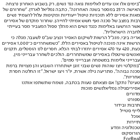
"בימים אלו אנו עדים לאלימות גואה נגד נשים, רק בשבוע האחרון נרצחה
האישה ה־25 במספר בשנה האחרונה", כתבה גמליאל לארדן. "שחרורם של
מאות אסירים ללא תוכניות טיפול ייעודיות ומקיפות עלול להעמיד נשים
רבות במצב של סכנה ואף חשש אמיתי לחייהן. שחרור מוקדם של אסירים
אשר הורשעו באלימות כנגד נשים הוא מהלך פסול המעביר מסר בעייתי
לחברה הישראלית".
אריה ביבי, מנכ"ל הרשות לשיקום האסיר ונציב שב"ס לשעבר, מגלה כי
הרשות אינה מוכנה לטיפול באסירים הללו. "כשמשחררים כ־1,000 אסירים
כעת, 420 עד 470 אסירים יחזרו לבתי הכלא. חסרים לנו הוסטלים, תקנים
ואנשים שיטפלו באסירים שמשתחררים. הולכים לשחרר עברייני מין,
עברייני אלימות במשפחה ועברייני סמים".
"במקלטי ויצו שוהות נשים שבני זוגן ישתחררו השבוע והן מצויות ברמת
סכנה גבוהה", מתריעה גילה אשרת, יו"ר ויצו ישראל, "זו החלטה חסרת
אחריות".
טעינו? נתקן! אם מצאתם טעות בכתבה, נשמח שתשתפו אותנו
אסירים
גילה גמליאל
נשים מוכות
מדורים
ספורט
תרבות ובידור
לייף סטייל
אוכל
תיירות
טכנולוגיה ומדע
הורוסקופ
ForReal