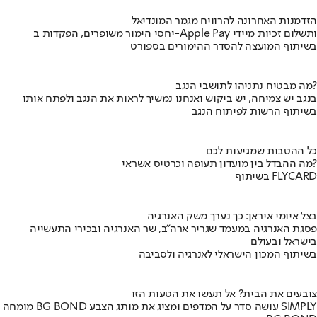
הזדמנות האחרונה להרוויח מגמר המונדיאל
יחסי הימור משופרים, הפקדות ב-Apple Pay ותשלום זכיות מיידי
בשיתוף המועצה להסדר ההימורים בספורט
מה מבטיח נתניהו לתושבי הנגב?
בנגב יש צמיחה, יש ביקוש ואנחנו נמשיך לראות את הנגב ולפתח אותו
בשיתוף הרשות לפיתוח הנגב
כל ההטבות שמגיעות לכם
מה ההבדל בין מועדון תעופה וכרטיס אשראי?
בשיתוף FLYCARD
בצל איומי איראן: כך נערך משק האנרגיה
פסגת האנרגיה במעמד שגריר ארה"ב, שר האנרגיה ובכירי התעשייה
בישראל ובעולם
בשיתוף המכון הישראלי לאנרגיה ולסביבה
צובעים את הבית? אל תעשו את הטעות הזו
מומחה BG BOND עושה סדר על המדפים ומציג את מותג הצבע SIMPLY