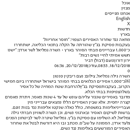
אוכל
מגזין
אנחנו מגייסים
English
X
חדשות
בארץ
מחאה נגד שחרור האסירים הצפוי: "חוסר אחריות"
בעקבות פסיקת בג"ץ שהורתה על הקלה בתנאי הכליאה, ישתחררו
כ־1,000 עבריינים מבתי הסוהר בארץ • השרה גמליאל לשר ארדן: "ישנו
חשש אמיתי לחיי נשים רבות"
ירון דורון
נועם (דבול) דביר
18/12/2018, 08:53
,עודכן
20/12/2018, 06:36
0
השרה גילה גמליאל, צילום: נעם ריבקין פנטון
￼כ־1,000 אסירים הכלואים בבתי הסוהר בישראל ישתחררו ביום חמישי
הקרוב, בעקבות
פסיקת בג"ץ
להרחבת שטח המחיה של כל אסיר
בשל
הצפיפות בבתי הכלא
.
מדובר באסירים שנגזר עליהם עונש של עד 4 שנות מאסר, ויתרת מאסרם
קצרה יחסית. אלא שבין האסירים הללו נמצאים עברייני מין
ועברייני
אלימות במשפחה
, כולל כאלה שנקטו אלימות נגד בנות זוגם.
ברשות לשיקום האסיר ובארגוני נשים, וכן השרה לשוויון חברתי גילה
גמליאל, לא השלימו עם פסיקת בג"ץ. גמליאל שיגרה לשר לביטחון הפנים
גלעד ארדן, הממונה על שב"ס, מכתב ובו היא דורשת לבטל את שחרור
האסירים המורשעים באלימות נגד נשים.