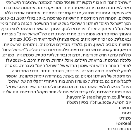
"ישראל היום" הוא גוף תקשורת שנוסד מתוך האמונה שהציבור הישראלי
ראוי לעיתונות טובה יותר, מאוזנת יותר ומדויקת יותר. עיתונות שמדברת
ולא צועקת. עיתונות אמינה, אובייקטיבית ועניינית. עיתונות אחרת וללא
תשלום. המהדורה המודפסת הראשונה פורסמה ב-30 ביולי 2007, וב-2010
הפך "ישראל היום" לעיתון הישראלי בעל שיעור החשיפה הגבוה ביותר בימי
חול. מו"ל העיתון היא ד"ר מרים אדלסון. העורך הראשי הוא עמר לחמנוביץ,
והעורך המייסד הוא עמוס רגב. אתרי האינטרנט של "ישראל היום" בעברית
ובאנגלית, כמו כן היישומונים (אפליקציות) לאנדרואיד ול-iOS, מציגים
חדשות מסביב לשעון, תוכן בלעדי, מבזקים ועדכונים, ניתוחים ופרשנויות,
וידיאו, פודקאסטים ושידורים חיים. פלטפורמות הדיגיטל של "ישראל היום"
כוללות ערוצי חדשות ודעות, תרבות ובידור, לייף סטייל, טכנולוגיה, ספורט,
כלכלה וצרכנות, בריאות, חיילים, אוכל, יהדות, תיירות ורכב. ב-2021 עלו
לאוויר האתר החדש והיישומון החדש של "ישראל היום" בעברית, במטרה
לספק לגולשים חוויה מהירה, עדכנית, בטוחה ונוחה. תכני המהדורה
המודפסת של העיתון זמינים גם באתר, במהדורה יומית מקוונת, ואפשר
לקבל אותם גם בניוזלטר. מועדון ההטבות הייחודי "הקליקה של ישראל
היום" מציע לגולשי האתר הנחות ומבצעים על מוצרים ושירותים. ישראל
היום פתוח להערות, לביקורת ולהצעות לשיפור מקהל הקוראים. פנו אלינו
במייל hayom@israelhayom.co.il.
יום חמישי, 11.6.2026
כ"ו בסיון תשפ"ו
חדשות
דעות
ספורט
ForReal
תרבות ובידור