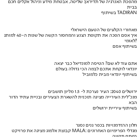
מהפכת האנרגיה של תדיראן: שליטה, אבטחת מידע וניהול אקלים חכם
בבית
בשיתוף TADIRAN
מאחורי הקלעים של הטעם הישראלי
איך אסם הפכה את תקופת הצנע והמחסור הקשה של שנות ה-40 למותג
לאומי?
בשיתוף אסם
אתם עוד לא שם? הטיסה למונדיאל כבר יצאה
יונדאי לוקחת אתכם לבמה הכי גדולה בעולם
בשיתוף יונדאי מבית כלמוביל
ירושלים 2040: העיר נערכת ל- 1.5 מליון תושבים
מנכ"לית העירייה מציגה תוכנית להשארת הצעירים ובניית עתיד הדור
הבא
בשיתוף עיריית ירושלים
חלון ההזדמנויות בכפר גנים נסגר
קבוצת אלמוג מציגה את פרויקט MALA: מגדלי הפרימיום האחרונים
בפתח תקווה