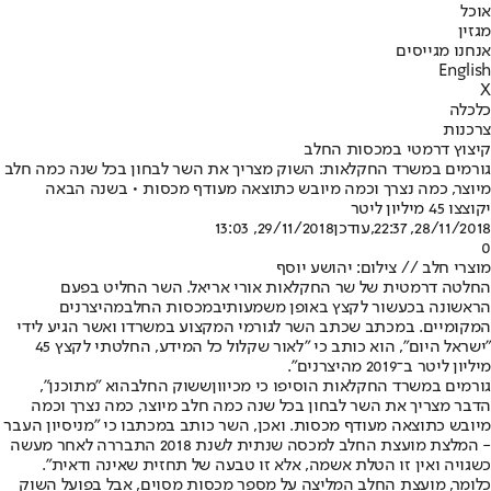
אוכל
מגזין
אנחנו מגייסים
English
X
כלכלה
צרכנות
קיצוץ דרמטי במכסות החלב
גורמים במשרד החקלאות: השוק מצריך את השר לבחון בכל שנה כמה חלב
מיוצר, כמה נצרך וכמה מיובש כתוצאה מעודף מכסות • בשנה הבאה
יקוצצו 45 מיליון ליטר
28/11/2018, 22:37
,עודכן
29/11/2018, 13:03
0
מוצרי חלב // צילום: יהושע יוסף
החלטה דרמטית של שר החקלאות אורי אריאל. השר החליט בפעם
הראשונה בכעשור לקצץ באופן משמעותי
במכסות החלב
מהיצרנים
המקומיים. במכתב שכתב השר לגורמי המקצוע במשרדו ואשר הגיע לידי
"ישראל היום", הוא כותב כי "לאור שקלול כל המידע, החלטתי לקצץ 45
מיליון ליטר ב־2019 מהיצרנים".
גורמים במשרד החקלאות הוסיפו כי מכיוון
ששוק החלב
הוא "מתוכנן",
הדבר מצריך את השר לבחון בכל שנה כמה חלב מיוצר, כמה נצרך וכמה
מיובש כתוצאה מעודף מכסות. ואכן, השר כותב במכתבו כי "מניסיון העבר
- המלצת מועצת החלב למכסה שנתית לשנת 2018 התבררה לאחר מעשה
כשגויה ואין זו הטלת אשמה, אלא זו טבעה של תחזית שאינה ודאית".
כלומר, מועצת החלב המליצה על מספר מכסות מסוים, אבל בפועל השוק