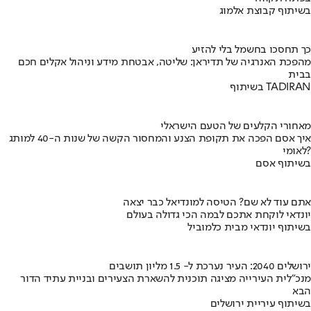
בשיתוף קבוצת אלמוג
כך תחסכו בחשמל בלי להזיע
מהפכת האנרגיה של תדיראן: שליטה, אבטחת מידע וניהול אקלים חכם
בבית
בשיתוף TADIRAN
מאחורי הקלעים של הטעם הישראלי
איך אסם הפכה את תקופת הצנע והמחסור הקשה של שנות ה-40 למותג
לאומי?
בשיתוף אסם
אתם עוד לא שם? הטיסה למונדיאל כבר יצאה
יונדאי לוקחת אתכם לבמה הכי גדולה בעולם
בשיתוף יונדאי מבית כלמוביל
ירושלים 2040: העיר נערכת ל- 1.5 מליון תושבים
מנכ"לית העירייה מציגה תוכנית להשארת הצעירים ובניית עתיד הדור
הבא
בשיתוף עיריית ירושלים