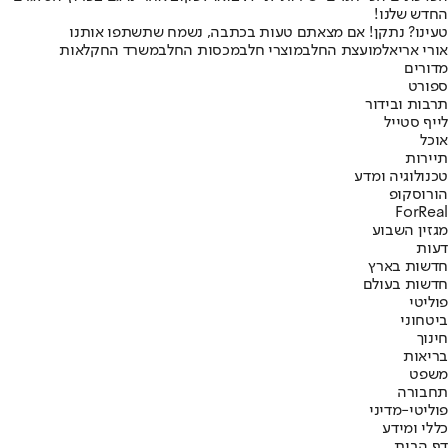
החדש שלנו
!
טעינו? נתקן! אם מצאתם טעות בכתבה, נשמח שתשתפו אותנו
אורי אריאל
מועצת החלב
מוצרי חלב
מכסות החלב
משרד החקלאות
מדורים
ספורט
תרבות ובידור
לייף סטייל
אוכל
תיירות
טכנולוגיה ומדע
הורוסקופ
ForReal
מגזין השבוע
דעות
חדשות בארץ
חדשות בעולם
פוליטי
ביטחוני
חינוך
בריאות
משפט
תחבורה
פוליטי-מדיני
כללי ומידע
דף הבית