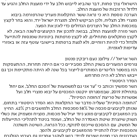
הישראלי צרך פחות, דבר שהביא לייבוש חלב על ידי מועצת החלב והגיע עד
דלדול הרזרבות של מועצת החלב.
הערכה נוספת היא כי נראה ששר החקלאות מעריך שהרפורמה ביבוא
מוצרי חלב תצליח, ולכן הביקוש לחלב תוצרת ישראל ירד, והוא בחר לקצץ
במכסות החלב של היצרנים הגדולים כדי לאזן את הפער.
השר מורה למועצת החלב, בבואה לתכנן את הקיצוצים לשנה הבאה, לא
לקצץ מחקלאים מתחילים, לא לקצץ מרפתות בינוניות שמנסות להתייעל
ולגדול כדי להיות רווחיים, ולא לגעת ברפתות ביישובי עוטף עזה או באזורי
עדיפות לאומית.
השר אריאל // צילום: נעם ריבקין פנטון
גורמים המעורים בשוק החלב מסבירים כי אם היתה תחרות, ההתעסקות
הזו במספר הליטרים המותרים לייצור בכל שנה לא היתה מתקיימת וכך גם
ייבוש החלב לא היה מתרחש.
הסדר היסטורי
השר ממשיך וכותב כי "ער אני גם למשמעות של 'הסכם החלב', אם יחול
בתחילת 2019, שבמסגרתו יוקטנו המכסים על יבוא מוצרי חלב ועל
אפשרות של פריצת 'החומה הסינית'".
"החומה הסינית" שעליה מדבר שר החקלאות הוא הסדר היסטורי בתחום,
שנותן לקיבוצים מכסה של 58% ממכסות החלב ולמושבים רק 42%. החיץ
בין המושבים לקיבוצים מונע ניוד יעיל של מכסות, מנציח ומעמיק את כשלי
השוק שיוצרת שיטת האסדרה של החלב, ועומד בניגוד לתהליכי התייעלות
של המשק. עם ההסכם שייכנס לתוקף, ככל הנראה, השיטה תשתנה
והמכסות יוכלו להתנייד מהמושבים לקיבוצים, ולהפך.
העדכונים הכי חמים ישירות לנייד: בואו לעקוב אחרינו גם בערוץ הטלגרם