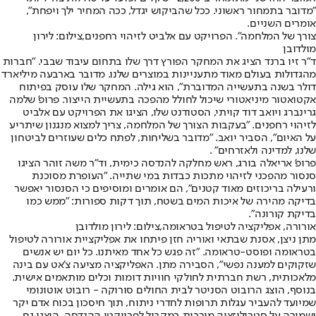
"מדובר בתמחור ראשוני. ככל שהביקוש יגדל, ככה המחיר ילך ויפחת",
אומרים השניים.
צורך של המלחמה”. הפרויקט עם אלביט לזיהוי רחפנים,צילום: לירון
מולדובן
ד"ר זיו ברנד הציג את המחקר הפורץ דרך שלו בתחום עיבוד שבבי. "חברות
מהגדולות בעולם מאוד מתעניינות במוצרים שלנו. מדובר בארבעה מיליארד
דולר בשנה בתעשייה המדוברת", הוא גילה. המחקר שלו עוסק בפיתוח
אקטואטור מיניאטורי שיכול לחולל מהפכה בתעשיית הייצור. פרופ' שלמה
גרינברג ויואב דוד קויתי, הסטודנט שלו, הציגו את הפרויקט עם אלביט
לזיהוי רחפנים. "בעקבות הצורך של המלחמה, צריך למצוא מנגנון שיתריע
על האיום", הסביר יואב. "מדובר בשליחות, לפתח כלים שעוזרים לביטחון
שלנו, למדינה ולאזרחים" .
פרופ' אריאלה בורג, ראש מחלקה להנדסה כימית, וד"ר משה זוהר הציגו
סנסור מהפכני לזיהוי מתכות כבדות במי שתייה. "העופרת מסוכנת
ורעילה בריכוזים מאוד קטנים", הם אומרים ומוסיפים כי הסנסור יאפשר
בדיקה מהירה של איכות המים בשטח, תוך דקות ספורות: "ממש כמו
בדיקת קורונה".
אורורה, אפליקציה לטיפול בטראומה,צילום: לירון מולדובן
מתן ניצן, אסנת שבתאי ואוריה חזן פיתחו את אפליקציית אורורה לטיפול
בטראומה ופוסט-טראומה. "זה פגש כל אחד מאיתנו. כל יום יש אנשים
שזקוקים למענה נפשי", הסבירה מתן. האפליקציה מציעה צ'אט עם בינה
מלאכותית, רשת חברתית לחולקי חוויות דומות וכלים מותאמים אישית.
בנוסף, הוצג הרובוט הסניטר לבית החולים סורוקה - רובוט אוטונומי
שמיועד להעביר עגלות תרופות לחדרי ניתוח, תוך חיסכון בכוח אדם יקר