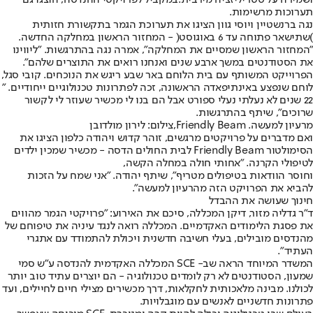
ושמירה על סטריליזציה מירבית.במקביל לפרויקטי ההנדסה, הוצגו גם
תערוכות מרשימות.
נגה ברנשטיין ויוסי גוון הציגו את תערוכת הגמר בתקשורת חזותית
)שתישאר פתוחה עד 6 באוגוסט( - המחזור הראשון במחלקה החדשה.
"המחזור הראשון שמסיים את המחלקה", אמרה נגה בהתרגשות. "ליווינו
את הסטודנטים במשך ארבע שנים ואנחנו רואים את התוצרים שלהם".
הפרוייקט המשותף עם בית הלוחם באר שבע ריגש את הנוכחים. קובי סגל,
לוחם שנפצע באינתיפאדה הראשונה, זכה לפתרונות טכנולוגיים ייחודיים. "
22 שנים לא נעלתי נעלי ספורט אבל הם בנו לי מכשיר שעוזר לי לקשור
שרוכים", שיתף בהתרגשות.
מרעיון למעשה. Friendly Beam,צילום: לירון מולדובן
ואם מדברים על פרויקטים מרגשים, זוהר קדוש ויהודה כלפון הציגו את
הסימולטור Friendly Beam לבית החולים הדסה - מכשיר שמכין ילדים
לטיפולי הקרנה. "אחותי חולה במחלה הקשה,
וחוסר הוודאות בטיפולים מטריף", שיתף יהודה. "אני שמח על הזכות
להביא את הפרויקט הזה מהרעיון למעשה".
חינוך שעושה את ההבדל
ד"ר גדליה מזור, דיקן המכללה, סיכם את האירוע: "פרויקטי הגמר מהווים
את פסגת הלימודים האקדמיים. המכללה רואה לנגד עיניה את טיפוחם של
מהנדסים מובילים, בעלי חשיבה חדשנית ויכולת להתמודד עם אתגרי
העתיד".
המשדר המיוחד הראה שב- SCE המכללה האקדמית להנדסה ע"ש סמי
שמעון, הסטודנטים לא רק לומדים טכנולוגיה - הם יוצרים עתיד טוב יותר
לכולנו. מבינה מלאכותית לחקלאות, דרך מכשירים מצילי חיים לחיילים, ועד
פתרונות חדשניים לאנשים עם מוגבלויות.