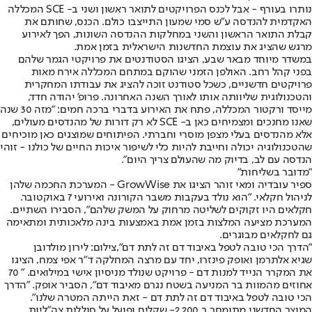
נותרו בעורף - אבל לכנס הפרויקטים לתואר ראשון ושני ב- SCE המכללה
האקדמית להנדסה ע"ש סמי שמעון התייצבו כולם. הכנס, שחותם את
קבלת התואר הראשון והשני במחלקות ההנדסה השונות, הפך לאירוע
מרגש שהציג את עוצמת החדשנות הישראלית בזמן אמת.
במשדר מיוחד מבאר שבע, הציגו הסטודנטים את פרויקטי הגמר שלהם
בפני קהל רחב. האולפן הזמני שהוקם במתחם המכללה אירח מאות
פרויקטים חדשניים, כשכל סטודנט זוכה להציג את עבודתו המחקרית
והטכנולוגית שליוותה אותו לאורך השנה האחרונה. פרופ' יהודה חדד,
מייסד ורקטור המכללה, פתח את האירוע בדברי ברכה חמים: "מזה 30 שנה
שאנו מחנכים ומצמיחים כאן ב- SCE לא רק דורות של מהנדסים מעולים,
אלא מהנדסים בעלי מצפן מוסרי וחברתי. הפיתוחים שמוצגים כאן מוכיחים
שהטכנולוגיה יכולה וחייבת להיות כלי לשיפור איכות החיים של כולנו - זוהי
הנדסה עם לב, בדיוק מה שהעולם צריך היום".
"
מדובר בשליחות
"
ספיר עובדיה ומאי זוהר הציגו את GrowWise - המערכת החכמה שלהן
לניהול חקלאי. "הוא נולד בעקבות משבר הקורונה ואירועי 7 באוקטובר.
חקלאים היו זקוקים לשליטה מרחוק על המשק שלהם", הסבירו השתיים.
המערכת מציעה המלצות בזמן אמת באמצעות בינה מלאכותית ומתאימה
גם לחקלאים מבוגרים.
"הדרך הכי טובה לטפל באיבוד דם זה לתת דם",צילום: לירון מולדובן
שגיא אלתרמן ואופק פינזרו, יחד עם מרצה המחלקה ד"ר אפי צמח, הציגו
את המקרר הנייד למנות דם - פרויקט שנולד מניסיון אישי במילואים. " 70
אחוזים מהמוות בר המניעה בשטח נגרם מאיבוד דם", הסביר אופק. "הדרך
הכי טובה לטפל באיבוד דם זה לתת דם - זאת הייתה המטרה שלנו".
המוצר החדשני מתומחר ב 2,200- שקלים ופועל על סוללות צה"ליות.