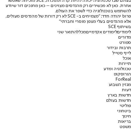
בעולם שבו טכנולוגיה יכולה להיות קרה ומנוכרת, SCE מוכיחה שאפשר
אחרת. כאן לא מכשירים רק מהנדסים מצוינים – כאן מחנכים דור שיודע
להשתמש בטכנולוגיה כדי לשפר את העולם.
פרופ' יהודה חדד: "מצמיחים ב- SCE לא רק דורות של מהנדסים מעולים,
אלא מהנדסים בעלי מצפן מוסרי וחברתי"
בשיתוף SCE
לימודים
לימודים אקדמיים
מכללה
תואר שני
מדורים
ספורט
תרבות ובידור
לייף סטייל
אוכל
תיירות
טכנולוגיה ומדע
הורוסקופ
ForReal
מגזין השבוע
דעות
חדשות בארץ
חדשות בעולם
פוליטי
ביטחוני
חינוך
בריאות
משפט