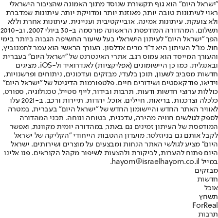
"ישראל היום" הוא גוף תקשורת שנוסד מתוך האמונה שהציבור הישראלי
ראוי לעיתונות טובה יותר, מאוזנת יותר ומדויקת יותר. עיתונות שמדברת
ולא צועקת. עיתונות אמינה, אובייקטיבית ועניינית. עיתונות אחרת וללא
תשלום. המהדורה המודפסת הראשונה פורסמה ב-30 ביולי 2007, וב-2010
הפך "ישראל היום" לעיתון הישראלי בעל שיעור החשיפה הגבוה ביותר בימי
חול. מו"ל העיתון היא ד"ר מרים אדלסון. העורך הראשי הוא עמר לחמנוביץ,
והעורך המייסד הוא עמוס רגב. אתרי האינטרנט של "ישראל היום" בעברית
ובאנגלית, כמו כן היישומונים (אפליקציות) לאנדרואיד ול-iOS, מציגים
חדשות מסביב לשעון, תוכן בלעדי, מבזקים ועדכונים, ניתוחים ופרשנויות,
וידיאו, פודקאסטים ושידורים חיים. פלטפורמות הדיגיטל של "ישראל היום"
כוללות ערוצי חדשות ודעות, תרבות ובידור, לייף סטייל, טכנולוגיה, ספורט,
כלכלה וצרכנות, בריאות, חיילים, אוכל, יהדות, תיירות ורכב. ב-2021 עלו
לאוויר האתר החדש והיישומון החדש של "ישראל היום" בעברית, במטרה
לספק לגולשים חוויה מהירה, עדכנית, בטוחה ונוחה. תכני המהדורה
המודפסת של העיתון זמינים גם באתר, במהדורה יומית מקוונת, ואפשר
לקבל אותם גם בניוזלטר. מועדון ההטבות הייחודי "הקליקה של ישראל
היום" מציע לגולשי האתר הנחות ומבצעים על מוצרים ושירותים. ישראל
היום פתוח להערות, לביקורת ולהצעות לשיפור מקהל הקוראים. פנו אלינו
במייל hayom@israelhayom.co.il.
מבזקים
חדשות
אוכל
תשחץ
ForReal
תרבות