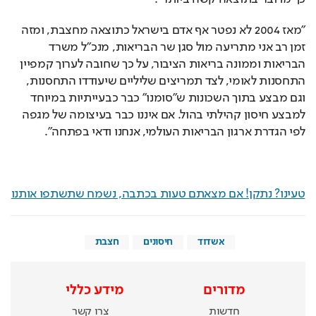
"מאז 2004 לא נפטר אף אדם בישראל כתוצאה מחצבת, ומזה 
זמן רב אני מתריעה מול סגן שר הבריאות, מנכ"ל משרד 
הבריאות וממונה בריאות הציבור, על כך שחובה לערוך קמפיין 
התחסנות לאומי, לצד תמריצים שליליים שיעודדו התחסנות, 
וגם מבצע בתוך השכונות ש"סומנו" כבר כבעייתיות במיוחד 
למבצע חיסון קהילתי בהול. אם איננו כבר בעיצומה של מגפה 
לפי הגדרת ארגון הבריאות העולמי, אנחנו ודאי בפתחה".
טעינו? נתקן! אם מצאתם טעות בכתבה, נשמח שתשתפו אותנו
אשדוד
חיסונים
חצבת
מדורים
מידע כללי
חדשות
צרו קשר