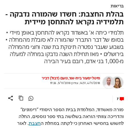
בריאות
‏בהלת החצבת: חשדו שהמורה נדבקה -
תלמידיה נקראו להתחסן מיידית
תלמידי כיתה א' באשדוד נקראו להתחסן באופן מיידי •
בסופו של דבר התברר שהמורה לא סובלת מהמחלה •
בשבוע שעבר נפטרה תינוקת בת שנה וחצי מהמחלה
בירושלים • מאז תחילת השנה נדבקו במחלה למעלה
מ-1,000 בני אדם, רובם בעיר הבירה
מיטל יסעור בית-אור
נועם (דבול) דביר
4/11/2018, 14:51
,
עודכן
5/11/2018, 19:26
7
מורה מאשדוד, המלמדת בבית הספר היסודי "רימונים" 
והדריכה צוותי הוראה בשלושה בתי ספר נוספים, החלה 
לחשוש בחמישי האחרון כי לקתה במחלת ה
חצבת
. לאור 