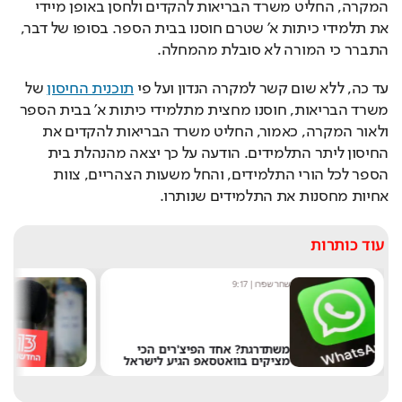
המקרה, החליט משרד הבריאות להקדים ולחסן באופן מיידי 
את תלמידי כיתות א' שטרם חוסנו בבית הספר. בסופו של דבר, 
התברר כי המורה לא סובלת מהמחלה.
עד כה, ללא שום קשר למקרה הנדון ועל פי 
תוכנית החיסון
 של 
משרד הבריאות, חוסנו מחצית מתלמידי כיתות א' בבית הספר 
ולאור המקרה, כאמור, החליט משרד הבריאות להקדים את 
החיסון ליתר התלמידים. הודעה על כך יצאה מהנהלת בית 
הספר לכל הורי התלמידים, והחל משעות הצהריים, צוות 
אחיות מחסנות את התלמידים שנותרו.
עוד כותרות
שחר שפירו
|
9:17
מערכ
משתדרגת? אחד הפיצ'רים הכי
מציקים בוואטסאפ הגיע לישראל
את 