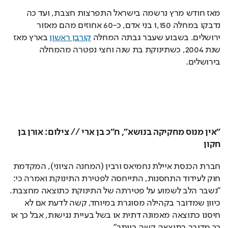
מאז חודש מרץ נרשמה בישראל התפרצות חצבת, ועד כה 
נדבקו במחלה 1,150 בני אדם, כ-60 אחוזים מהם מאזור 
ירושלים. בשבוע שעבר גבתה המחלה 
קורבן ראשון
 בארץ מאז 
שנת 2004, כשתינוקת בת שנה וחצי נפטרה מהמחלה 
בירושלים.
"אין מנוס מחקיקה בנושא", ח"כ בן ארי // צילום: אורן בן 
חקון
חברת הכנסת איילת נחמיאס ורבין (המחנה הציוני), המקדמת 
חוק לעידוד התחסנות, התייחסה לפטירת התינוקת ואמרה כי: 
"נשבר הלב לשמוע על פטירתה של התינוקת כתוצאה מחצבת. 
כיוון שמדובר בקהילה מסוגרת במיוחד, קשה לדעת אם לא 
חיסנו כתוצאה מאמונה דתית או בשל בעיית נגישות, אבל כך או 
כך מדובר בתוצאה קשה ביותר".