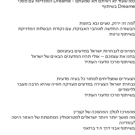
המונדיאל עם מסכי Dreame - כמו שעוד לא ראיתם ולא שמעתם
בשיתוף Dreame
מה זה ירוק, טעים ובא בזוגות?
הבשורה החדשה לאוהבי האבוקדו, עם נקודת הבשלות המדויקת
בשיתוף גרנות
המיונים לנבחרות ישראל במדעים בעיצומם
בחנו את עצמכם – אולי תהיו המדענים הבאים של ישראל
בשיתוף מרכז מדעני העתיד
הצעירים שמצליחים לפתור כל בעיה מדעית
נבחרת ישראל הצעירה במדעים מעניקה חוויה שהיא הרבה מעבר
ללימודים
בשיתוף מרכז מדעני העתיד
מהמרכז לגולן: המהפכה של קצרין
מה מושך יותר ויותר ישראלים למטרופולין המתפתח של האזור היפה
במדינה?
בשיתוף אבני דרך וי.ד ברזאני