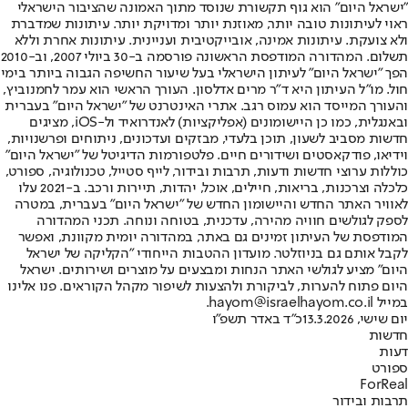
"ישראל היום" הוא גוף תקשורת שנוסד מתוך האמונה שהציבור הישראלי
ראוי לעיתונות טובה יותר, מאוזנת יותר ומדויקת יותר. עיתונות שמדברת
ולא צועקת. עיתונות אמינה, אובייקטיבית ועניינית. עיתונות אחרת וללא
תשלום. המהדורה המודפסת הראשונה פורסמה ב-30 ביולי 2007, וב-2010
הפך "ישראל היום" לעיתון הישראלי בעל שיעור החשיפה הגבוה ביותר בימי
חול. מו"ל העיתון היא ד"ר מרים אדלסון. העורך הראשי הוא עמר לחמנוביץ,
והעורך המייסד הוא עמוס רגב. אתרי האינטרנט של "ישראל היום" בעברית
ובאנגלית, כמו כן היישומונים (אפליקציות) לאנדרואיד ול-iOS, מציגים
חדשות מסביב לשעון, תוכן בלעדי, מבזקים ועדכונים, ניתוחים ופרשנויות,
וידיאו, פודקאסטים ושידורים חיים. פלטפורמות הדיגיטל של "ישראל היום"
כוללות ערוצי חדשות ודעות, תרבות ובידור, לייף סטייל, טכנולוגיה, ספורט,
כלכלה וצרכנות, בריאות, חיילים, אוכל, יהדות, תיירות ורכב. ב-2021 עלו
לאוויר האתר החדש והיישומון החדש של "ישראל היום" בעברית, במטרה
לספק לגולשים חוויה מהירה, עדכנית, בטוחה ונוחה. תכני המהדורה
המודפסת של העיתון זמינים גם באתר, במהדורה יומית מקוונת, ואפשר
לקבל אותם גם בניוזלטר. מועדון ההטבות הייחודי "הקליקה של ישראל
היום" מציע לגולשי האתר הנחות ומבצעים על מוצרים ושירותים. ישראל
היום פתוח להערות, לביקורת ולהצעות לשיפור מקהל הקוראים. פנו אלינו
במייל hayom@israelhayom.co.il.
יום שישי, 13.3.2026
כ"ד באדר תשפ"ו
חדשות
דעות
ספורט
ForReal
תרבות ובידור