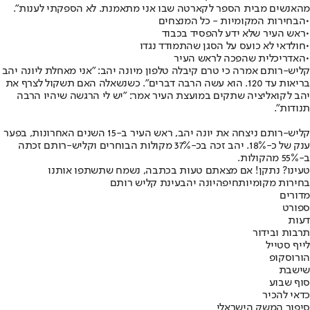
מהאנשים מבית הספר לקארטה שבו אני מתאמנת. לא הספקתי לענות".
•
הבחירות המקומיות - כל המנצחים
•
ראש העיר שלא ידע להפסיד בכבוד
•
חולדאי לא כועס על הסגן שהתמודד נגדו
•
האדריכלית שהפכה לראש העיר
קליש-רותם אמרה כי טרם קיבלה טלפון מיונה יהב: "אני מאחלת ליונה יהב
בריאות עד 120. הוא עשה הרבה דברים". כשנשאלה האם תשקול לצרף את
יהב לקואליציה שתקים במועצת העיר אמר: "יש לי הרגשה שיהיו הרבה
תנודות".
קליש-רותם ניצחה את יונה יהב, ראש העיר ב-15 השנים האחרונות, בפער
ענק של כ-18%. יהב זכה בכ-37% מקולות הבוחרים וקליש-רותם זכתה
ב-55% מהקולות.
טעינו? נתקן! אם מצאתם טעות בכתבה, נשמח שתשתפו אותנו
בחירות מקומיות
חיפה
יונה יהב
עינת קליש רותם
מדורים
ספורט
דעות
תרבות ובידור
לייף סטייל
הורוסקופ
שישבת
סוף שבוע
כדאי להכיר
סיפור המשק הישראלי