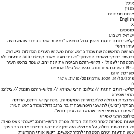
אוכל
מגזין
אנחנו מגייסים
English
X
מוספים
ישראל השבוע
קליש-רותם חוגגת מהפך גדול בחיפה: "הציבור אמר בבירור שהוא רוצה
עידן חדש"
האישה הראשונה שתעמוד בראש אחת משלוש הערים הגדולות בישראל,
נרגשת בבוקר שאחרי הניצחון: "ישנתי מעט מאוד. קיבלתי 800 הודעות ולא
הספקתי לענות" • קליש-רותם הביסה את יונה יהב, שעמד בראש העיר
ב-15 השנים האחרונות, בפער של כ-18 אחוזים
מערכת היום
31/10/2018, 10:51
,עודכן
31/10/2018, 14:14
0
קליש-רותם חוגגת // צילום: הרצי שפירא // קליש-רותם חוגגת // צילום:
הרצי שפירא
המנצחת הגדולה של
הבחירות המקומיות
, עינת קליש-רותם, הודתה
הבוקר (רביעי) לתושבי חיפה
שבחרו בה ברוב גדול
לעמוד בראש העיר:
"הציבור החיפאי אמר שהוא רוצה עידן חדש".
צילום: הרצי שפירא
שעות ספורות לאחר ניצחונה הגדול, אמרה קליש-רותם: "ישנתי מעט מאוד.
יש התרגשות גדולה, על אף שלא היה זמן להתרגש. קיבלתי מהבוקר בערך
800 הודעות וטרם הספקתי לחזור לאנשים. ריגשו אותי ההודעות