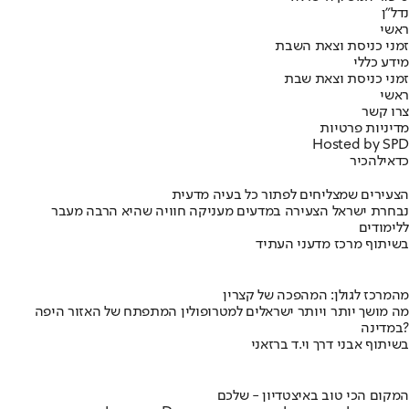
נדל"ן
ראשי
זמני כניסת וצאת השבת
מידע כללי
זמני כניסת וצאת שבת
ראשי
צרו קשר
מדיניות פרטיות
Hosted by SPD
כדאי
להכיר
הצעירים שמצליחים לפתור כל בעיה מדעית
נבחרת ישראל הצעירה במדעים מעניקה חוויה שהיא הרבה מעבר
ללימודים
בשיתוף מרכז מדעני העתיד
מהמרכז לגולן: המהפכה של קצרין
מה מושך יותר ויותר ישראלים למטרופולין המתפתח של האזור היפה
במדינה?
בשיתוף אבני דרך וי.ד ברזאני
המקום הכי טוב באיצטדיון - שלכם