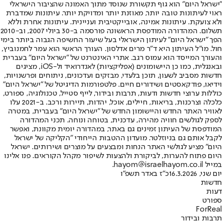
"ישראל היום" הוא גוף תקשורת שנוסד מתוך האמונה שהציבור הישראלי
ראוי לעיתונות טובה יותר, מאוזנת יותר ומדויקת יותר. עיתונות שמדברת
ולא צועקת. עיתונות אמינה, אובייקטיבית ועניינית. עיתונות אחרת וללא
תשלום. המהדורה המודפסת הראשונה פורסמה ב-30 ביולי 2007, וב-2010
הפך "ישראל היום" לעיתון הישראלי בעל שיעור החשיפה הגבוה ביותר בימי
חול. מו"ל העיתון היא ד"ר מרים אדלסון. העורך הראשי הוא עמר לחמנוביץ,
והעורך המייסד הוא עמוס רגב. אתרי האינטרנט של "ישראל היום" בעברית
ובאנגלית, כמו כן היישומונים (אפליקציות) לאנדרואיד ול-iOS, מציגים
חדשות מסביב לשעון, תוכן בלעדי, מבזקים ועדכונים, ניתוחים ופרשנויות,
וידיאו, פודקאסטים ושידורים חיים. פלטפורמות הדיגיטל של "ישראל היום"
כוללות ערוצי חדשות ודעות, תרבות ובידור, לייף סטייל, טכנולוגיה, ספורט,
כלכלה וצרכנות, בריאות, חיילים, אוכל, יהדות, תיירות ורכב. ב-2021 עלו
לאוויר האתר החדש והיישומון החדש של "ישראל היום" בעברית, במטרה
לספק לגולשים חוויה מהירה, עדכנית, בטוחה ונוחה. תכני המהדורה
המודפסת של העיתון זמינים גם באתר, במהדורה יומית מקוונת, ואפשר
לקבל אותם גם בניוזלטר. מועדון ההטבות הייחודי "הקליקה של ישראל
היום" מציע לגולשי האתר הנחות ומבצעים על מוצרים ושירותים. ישראל
היום פתוח להערות, לביקורת ולהצעות לשיפור מקהל הקוראים. פנו אלינו
במייל hayom@israelhayom.co.il.
יום שני, 16.3.2026
כ"ז באדר תשפ"ו
חדשות
דעות
ספורט
ForReal
תרבות ובידור