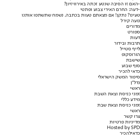
•
האם זו הסיבה שנטע זכתה באירוויזיון?
•
דעה: החרם האירי צבוע ופתטי
טעינו? נתקן! אם מצאתם טעות בכתבה, נשמח שתשתפו אותנו
נועה קירל
מדורים
ספורט
דעות
תרבות ובידור
לייף סטייל
הורוסקופ
שישבת
סוף שבוע
כדאי להכיר
סיפור המשק הישראלי
נדל"ן
ראשי
זמני כניסת וצאת השבת
מידע כללי
זמני כניסת וצאת שבת
ראשי
צרו קשר
מדיניות פרטיות
Hosted by SPD
כדאי
להכיר