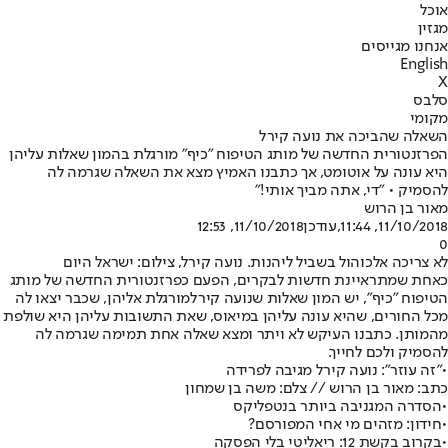
אוכל
מגזין
אנחנו מגייסים
English
X
סלבס
מקומי
השאלה שהביכה את נועה קירל
הפרזנטורית החדשה של מותג הטיפוח "כיף" מורגלת בהמון שאלות עליהן
היא עונה על אוטומט, אך כתבנו האמיץ מצא את השאלה שגרמה לה
להסמיק • "די, אתה מביך אותי!"
מאור בן הרוש
11/10/2018, 11:44
,עודכן
11/10/2018, 12:53
0
לא צריכה אלכוהול בשביל ליהנות. נועה קירל, צילום: ישראל היום
כאחת שמתראיינת חדשות לבקרים, הפעם כפרזנטורית החדשה של מותג
הטיפוח "כיף", יש המון שאלות ש
נועה קירל
מורגלת אליהן, שכבר יצאו לה
מכל החורים, שהיא עונה עליהן במיאוס, שאת התשובות עליהן היא שולפת
מהמותן. כתבנו העיקש לא ויתר ומצא שאלה אחת תמימה שגרמה לה
להסמיק ולכם לחייך.
•
"זה עוזר": נועה קירל מגיבה לפרידה
כתב: מאור בן הרוש // צלם: משה בן שמחון
•
הסדרה המגניבה ביותר בנטפליקס
•
חידון: מזהים מי אחי המפורסם?
•
בקרוב בקשת 12: ריאליטי בלי הפסקה