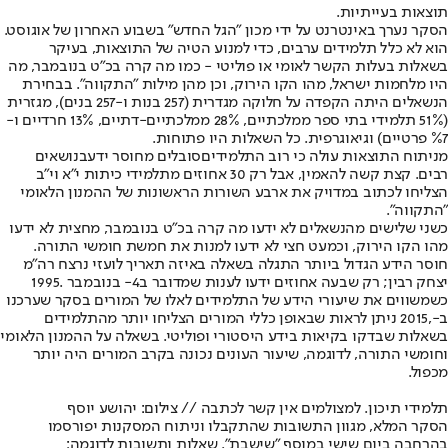
תוצאות בעייתיות.
הסקר נערך באינטרנט על ידי מכון "הגל החדש" בשבוע האחרון של אוגוסט.
הוא לא כלל תלמידים ערבים, כדי למנוע הטיה של התוצאות, בעיקר
בשאלות בעלות הקשר לאומי או פוליטי - כמו מה קרה בכ"ט בנובמבר, מה
היו מלחמות ישראל, מהו הקו הירוק, וכן מהן מילות "התקווה". בבחירת
הנשאלים היתה הקפדה על חלוקה מגדרית (257 בנות ו-257 בנים), מגזרית
(51% תלמידי בתי ספר ממלכתיים, 28% ממלכתיים-דתיים, 13% חרדיים ו-
%7 פרטיים) וגיאוגרפית. כל השאלות היו פתוחות.
מניתוח התוצאות עולה כי רוב התלמידים
סובלים מחוסר ידע
בנושאים
רבים. קצת קשה להאמין, אבל רק 30 אחוזים מתלמידי כיתות י"א וי"ב
הצליחו לכתוב במדויק את ארבע השורות הראשונות של ההמנון הלאומי
"התקווה".
כשני שלישים מהנשאלים לא ידעו מה קרה בכ"ט בנובמבר, מחצית לא ידעו
מהו הקו הירוק, וכמעט חצי לא ידעו למנות את חמשת חומשי התורה.
חוסר הידע הגדול ביותר התגלה בשאלה באיזה תאריך לועזי נרצח רה"מ
יצחק רבין; רק שבעה אחוזים ידעו לענות שמדובר ב4- בנובמבר .1995
כשמשווים את שיעורי הידע של התלמידים לאלו של המורים בסקר שערכנו
ב-,2015 ניתן לראות שבאופן כללי המורים הצליחו יותר מהתלמידים
בשאלות שבדקו בקיאות בידע היסטורי ופוליטי. בשאלה על ההמנון הלאומי
וחומשי התורה, לדוגמה, שיעור העונים נכונה בקרב המורים היה יותר
מכפול.
תלמידי תיכון. למצולמים אין קשר לכתבה // צילום: יהושע יוסף
הסקר המלא, מגוון התשובות שהתקבלו וניתוח המסקנות יפורסמו
בהרחבה ביום שישי במוסף "שישבת". שאלות ותשובות לדוגמה: