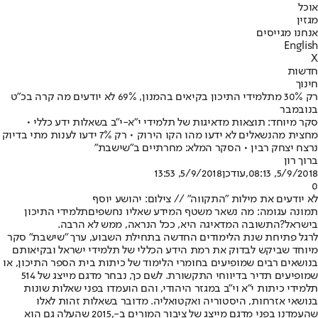
אוכל
מגזין
אנחנו מגייסים
English
X
חדשות
חינוך
רק 30% מתלמידי התיכון בקיאים בהמנון, 69% לא יודעים מה קרה בכ"ט
בנובמבר
סקר מיוחד: תוצאות מדאיגות של תלמידי י"א-י"ב בשאלות ידע כללי •
מחצית מהנשאלים לא ידעו מהו הקו הירוק • רק ‭7%‬ ידעו לענות מתי בדיוק
נרצח יצחק רבין • הסקר המלא: מחרתיים ב"שישבת"
ברוך רון
5/9/2018, 08:13
,עודכן
5/9/2018, 13:53
0
לא יודעים את מילות "התקווה" // צילום: יהושע יוסף
תמונה עגומה: מה נשאר משטף המידע שאליו נחשפים
תלמידי התיכון
בישראל?
התשובה המדאיגה היא, ככל הנראה, ממש לא הרבה.
לרגל פתיחת שנת הלימודים החדשה בתחילת השבוע, ערך "שישבת" סקר
מיוחד שביקש לבדוק את רמת הידע הכללי של תלמידי ישראל ובקיאותם
בנושאים רבים שמופיעים בחומרי הלימוד של כיתות בית הספר התיכון, או
שמופיעים תדיר בדיווחי התקשורת. לשם כך, נבחר מדגם מייצג של 514
תלמידי כיתות י"א וי"ב במגזר היהודי, והם הועמדו בפני שאלות שונות
בנושאי אזרחות, היסטוריה ואקטואליה. מדובר בשאלות זהות לאלו
שהעמדנו בפני מדגם מייצג של ציבור המורים ב-,2015 שהעלה גם הוא