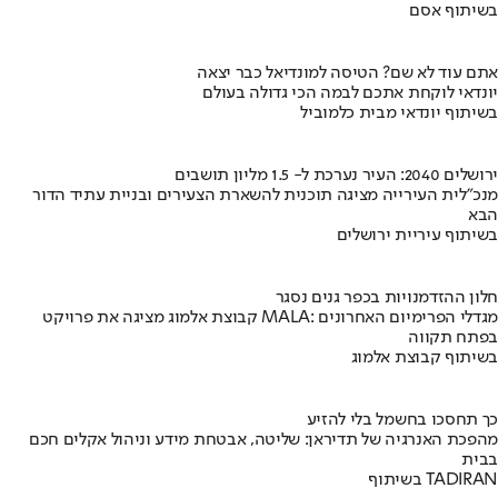
בשיתוף אסם
אתם עוד לא שם? הטיסה למונדיאל כבר יצאה
יונדאי לוקחת אתכם לבמה הכי גדולה בעולם
בשיתוף יונדאי מבית כלמוביל
ירושלים 2040: העיר נערכת ל- 1.5 מליון תושבים
מנכ"לית העירייה מציגה תוכנית להשארת הצעירים ובניית עתיד הדור
הבא
בשיתוף עיריית ירושלים
חלון ההזדמנויות בכפר גנים נסגר
קבוצת אלמוג מציגה את פרויקט MALA: מגדלי הפרימיום האחרונים
בפתח תקווה
בשיתוף קבוצת אלמוג
כך תחסכו בחשמל בלי להזיע
מהפכת האנרגיה של תדיראן: שליטה, אבטחת מידע וניהול אקלים חכם
בבית
בשיתוף TADIRAN