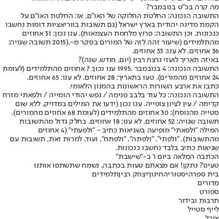
מה קרה בכ"ט בנובמבר?
התשובה הנכונה: החלטת החלוקה של האו"ם, או: החלטת האו"ם על
הקמת מדינה יהודית בארץ ישראל (גם תשובות בווריאציות דומות נחשבו
כנכונות, וכן התשובה: פרוץ מלחמת העצמאות). ענו נכון: 31 אחוזים
מהתלמידים (שיעור זהה לזה של המורים בסקר מ-.(2015 תשובה שגויה:
36 אחוזים. לא ענו: 33 אחוזים.
באיזה תאריך לועזי נרצח רבין (יום, חודש, שנה)?
התשובה הנכונה: 4 בנובמבר .1995 ענו נכון: 7 אחוזים מהתלמידים (לעומת
24 אחוזים מהמורים). טעו בתאריך: 28 אחוזים. לא ענו: 65 אחוזים.
כתבו את ארבע השורות הראשונות בהמנון הלאומי.
התשובה הנכונה: כל עוד בלבב פנימה / נפש יהודי הומייה / ולפאתי מזרח
קדימה / עין לציון צופייה. ענו נכון (ידעו את המילים במדויק, ללא שום
סטייה מהנוסח): 30 אחוזים מהתלמידים (לעומת 68 אחוזים מהמורים).
תשובה שגויה: 52 אחוזים. לא ענו: 18 אחוזים. בחלק גדול מהתשובות
המילה "ולפאתי" מופיעה בשגיאות כתיב - "ולפעתי" (4 אחוזים
מהתשובות), "ולפתי", "ולפתה", "ולפתח", ועוד. למרות זאת, תשובות עם
שגיאות כתיב בלבד נחשבו כנכונות.
הכתבה המלאה ביום ו' ב-"שישבת"
טעינו? נתקן! אם מצאתם טעות בכתבה, נשמח שתשתפו אותנו
בית ספר
היסטוריה
חינוך
יצחק רבין
תלמידים
מדורים
ספורט
תרבות ובידור
לייף סטייל
אוכל