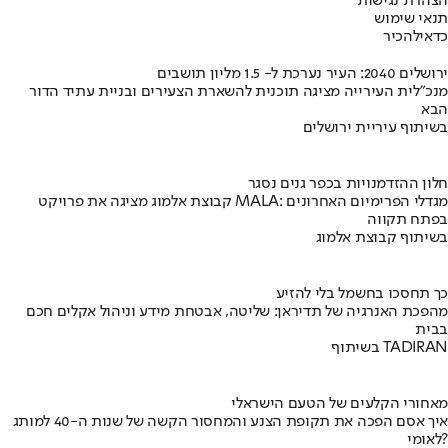
הצהרת נגישות
תנאי שימוש
כדאי
להכיר
ירושלים 2040: העיר נערכת ל- 1.5 מליון תושבים
מנכ"לית העירייה מציגה תוכנית להשארת הצעירים ובניית עתיד הדור
הבא
בשיתוף עיריית ירושלים
חלון ההזדמנויות בכפר גנים נסגר
קבוצת אלמוג מציגה את פרויקט MALA: מגדלי הפרימיום האחרונים
בפתח תקווה
בשיתוף קבוצת אלמוג
כך תחסכו בחשמל בלי להזיע
מהפכת האנרגיה של תדיראן: שליטה, אבטחת מידע וניהול אקלים חכם
בבית
בשיתוף TADIRAN
מאחורי הקלעים של הטעם הישראלי
איך אסם הפכה את תקופת הצנע והמחסור הקשה של שנות ה-40 למותג
לאומי?