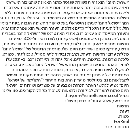
"ישראל היום" הוא גוף תקשורת שנוסד מתוך האמונה שהציבור הישראלי
ראוי לעיתונות טובה יותר, מאוזנת יותר ומדויקת יותר. עיתונות שמדברת
ולא צועקת. עיתונות אמינה, אובייקטיבית ועניינית. עיתונות אחרת וללא
תשלום. המהדורה המודפסת הראשונה פורסמה ב-30 ביולי 2007, וב-2010
הפך "ישראל היום" לעיתון הישראלי בעל שיעור החשיפה הגבוה ביותר בימי
חול. מו"ל העיתון היא ד"ר מרים אדלסון. העורך הראשי הוא עמר לחמנוביץ,
והעורך המייסד הוא עמוס רגב. אתרי האינטרנט של "ישראל היום" בעברית
ובאנגלית, כמו כן היישומונים (אפליקציות) לאנדרואיד ול-iOS, מציגים
חדשות מסביב לשעון, תוכן בלעדי, מבזקים ועדכונים, ניתוחים ופרשנויות,
וידיאו, פודקאסטים ושידורים חיים. פלטפורמות הדיגיטל של "ישראל היום"
כוללות ערוצי חדשות ודעות, תרבות ובידור, לייף סטייל, טכנולוגיה, ספורט,
כלכלה וצרכנות, בריאות, חיילים, אוכל, יהדות, תיירות ורכב. ב-2021 עלו
לאוויר האתר החדש והיישומון החדש של "ישראל היום" בעברית, במטרה
לספק לגולשים חוויה מהירה, עדכנית, בטוחה ונוחה. תכני המהדורה
המודפסת של העיתון זמינים גם באתר, במהדורה יומית מקוונת, ואפשר
לקבל אותם גם בניוזלטר. מועדון ההטבות הייחודי "הקליקה של ישראל
היום" מציע לגולשי האתר הנחות ומבצעים על מוצרים ושירותים. ישראל
היום פתוח להערות, לביקורת ולהצעות לשיפור מקהל הקוראים. פנו אלינו
במייל hayom@israelhayom.co.il.
יום רביעי, 10.6.2026
כ"ה בסיון תשפ"ו
חדשות
דעות
ספורט
ForReal
תרבות ובידור