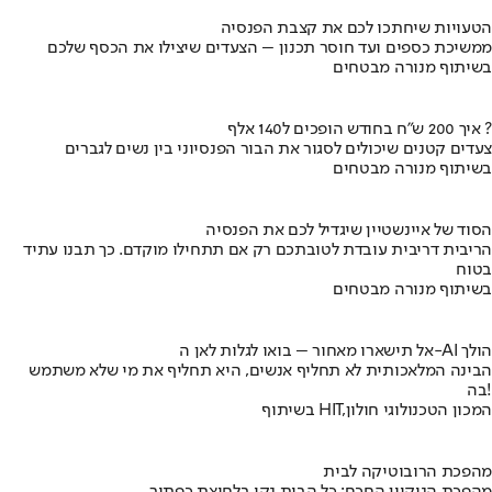
הטעויות שיחתכו לכם את קצבת הפנסיה
ממשיכת כספים ועד חוסר תכנון – הצעדים שיצילו את הכסף שלכם
בשיתוף מנורה מבטחים
איך 200 ש"ח בחודש הופכים ל140 אלף ?
צעדים קטנים שיכולים לסגור את הבור הפנסיוני בין נשים לגברים
בשיתוף מנורה מבטחים
הסוד של איינשטיין שיגדיל לכם את הפנסיה
הריבית דריבית עובדת לטובתכם רק אם תתחילו מוקדם. כך תבנו עתיד
בטוח
בשיתוף מנורה מבטחים
אל תישארו מאחור – בואו לגלות לאן ה-AI הולך
הבינה המלאכותית לא תחליף אנשים, היא תחליף את מי שלא משתמש
בה!
בשיתוף HIT,המכון הטכנולוגי חולון
מהפכת הרובוטיקה לבית