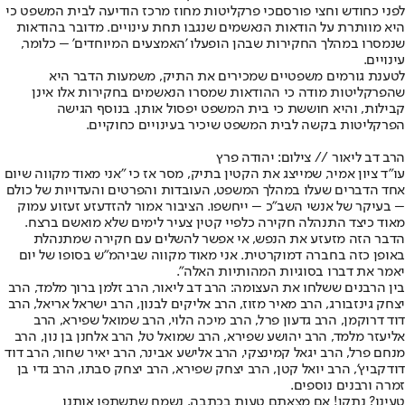
לפני כחודש וחצי פורסם
כי פרקליטות מחוז מרכז הודיעה לבית המשפט כי
היא מוותרת על הודאות הנאשמים שנגבו תחת עינויים. מדובר בהודאות
שנמסרו במהלך החקירות שבהן הופעלו 'האמצעים המיוחדים' – כלומר,
עינויים.
לטענת גורמים משפטיים שמכירים את התיק, משמעות הדבר היא
שהפרקליטות מודה כי ההודאות שמסרו הנאשמים בחקירות אלו אינן
קבילות, והיא חוששת כי בית המשפט יפסול אותן. בנוסף הגישה
הפרקליטות בקשה לבית המשפט שיכיר בעינויים כחוקיים.
הרב דב ליאור // צילום: יהודה פרץ
עו"ד ציון אמיר, שמייצג את הקטין בתיק, מסר אז כי "אני מאוד מקווה שיום
אחד הדברים שעלו במהלך המשפט, העובדות והפרטים והעדויות של כולם
– בעיקר של אנשי השב"כ – ייחשפו. הציבור אמור להזדעזע זעזוע עמוק
מאוד כיצד התנהלה חקירה כלפיי קטין צעיר לימים שלא מואשם ברצח.
הדבר הזה מזעזע את הנפש, אי אפשר להשלים עם חקירה שמתנהלת
באופן כזה בחברה דמוקרטית. אני מאוד מקווה שביהמ"ש בסופו של יום
יאמר את דברו בסוגיות המהותיות האלה".
בין הרבנים ששלחו את העצומה: הרב דב ליאור, הרב זלמן ברוך מלמד, הרב
יצחק גינזבורג, הרב מאיר מזוז, הרב אליקים לבנון, הרב ישראל אריאל, הרב
דוד דרוקמן, הרב גדעון פרל, הרב מיכה הלוי, הרב שמואל שפירא, הרב
אליעזר מלמד, הרב יהושע שפירא, הרב שמואל טל, הרב אלחנן בן נון, הרב
מנחם פרל, הרב יגאל קמינצקי, הרב אלישע אבינר, הרב יאיר שחור, הרב דוד
דודקביץ', הרב יואל קטן, הרב יצחק שפירא, הרב יצחק סבתו, הרב גדי בן
זמרה ורבנים נוספים.
טעינו? נתקן! אם מצאתם טעות בכתבה, נשמח שתשתפו אותנו