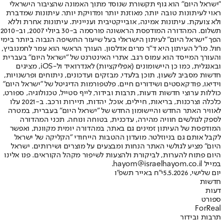
"ישראל היום" הוא גוף תקשורת שנוסד מתוך האמונה שהציבור הישראלי
ראוי לעיתונות טובה יותר, מאוזנת יותר ומדויקת יותר. עיתונות שמדברת
ולא צועקת. עיתונות אמינה, אובייקטיבית ועניינית. עיתונות אחרת וללא
תשלום. המהדורה המודפסת הראשונה פורסמה ב-30 ביולי 2007, וב-2010
הפך "ישראל היום" לעיתון הישראלי בעל שיעור החשיפה הגבוה ביותר בימי
חול. מו"ל העיתון היא ד"ר מרים אדלסון. העורך הראשי הוא עמר לחמנוביץ,
והעורך המייסד הוא עמוס רגב. אתרי האינטרנט של "ישראל היום" בעברית
ובאנגלית, כמו כן היישומונים (אפליקציות) לאנדרואיד ול-iOS, מציגים
חדשות מסביב לשעון, תוכן בלעדי, מבזקים ועדכונים, ניתוחים ופרשנויות,
וידיאו, פודקאסטים ושידורים חיים. פלטפורמות הדיגיטל של "ישראל היום"
כוללות ערוצי חדשות ודעות, תרבות ובידור, לייף סטייל, טכנולוגיה, ספורט,
כלכלה וצרכנות, בריאות, חיילים, אוכל, יהדות, תיירות ורכב. ב-2021 עלו
לאוויר האתר החדש והיישומון החדש של "ישראל היום" בעברית, במטרה
לספק לגולשים חוויה מהירה, עדכנית, בטוחה ונוחה. תכני המהדורה
המודפסת של העיתון זמינים גם באתר, במהדורה יומית מקוונת, ואפשר
לקבל אותם גם בניוזלטר. מועדון ההטבות הייחודי "הקליקה של ישראל
היום" מציע לגולשי האתר הנחות ומבצעים על מוצרים ושירותים. ישראל
היום פתוח להערות, לביקורת ולהצעות לשיפור מקהל הקוראים. פנו אלינו
במייל hayom@israelhayom.co.il.
יום שלישי, 5.5.2026
י"ח באייר תשפ"ו
חדשות
דעות
ספורט
ForReal
תרבות ובידור