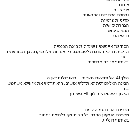
אודות
צור קשר
נבחרת הכתבים והפרשנים
מדיניות פרטיות
הצהרת נגישות
תנאי שימוש
כדאי
להכיר
הסוד של איינשטיין שיגדיל לכם את הפנסיה
הריבית דריבית עובדת לטובתכם רק אם תתחילו מוקדם. כך תבנו עתיד
בטוח
בשיתוף מנורה מבטחים
אל תישארו מאחור – בואו לגלות לאן ה-AI הולך
הבינה המלאכותית לא תחליף אנשים, היא תחליף את מי שלא משתמש
בה!
בשיתוף HIT,המכון הטכנולוגי חולון
מהפכת הרובוטיקה לבית
מהפכת הניקיון החכם: כל הבית נקי בלחיצת כפתור
בשיתוף רונלייט