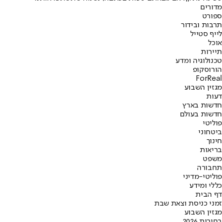
מדורים
ספורט
תרבות ובידור
לייף סטייל
אוכל
תיירות
טכנולוגיה ומדע
הורוסקופ
ForReal
מגזין השבוע
דעות
חדשות בארץ
חדשות בעולם
פוליטי
ביטחוני
חינוך
בריאות
משפט
תחבורה
פוליטי-מדיני
כללי ומידע
דף הבית
זמני כניסת וצאת שבת
מגזין השבוע
בחירות 2026