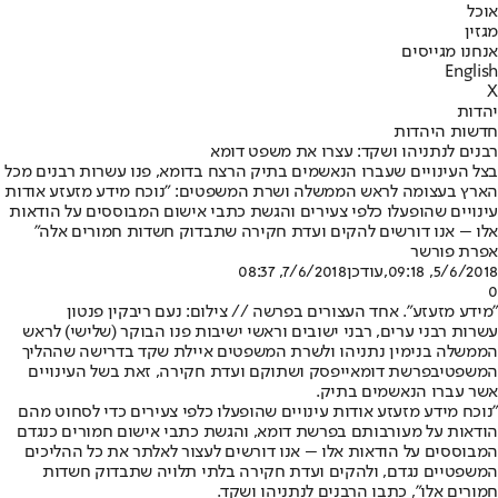
אוכל
מגזין
אנחנו מגייסים
English
X
יהדות
חדשות היהדות
רבנים לנתניהו ושקד: עצרו את משפט דומא
בצל העינויים שעברו הנאשמים בתיק הרצח בדומא, פנו עשרות רבנים מכל
הארץ בעצומה לראש הממשלה ושרת המשפטים: "נוכח מידע מזעזע אודות
עינויים שהופעלו כלפי צעירים והגשת כתבי אישום המבוססים על הודאות
אלו – אנו דורשים להקים ועדת חקירה שתבדוק חשדות חמורים אלה"
אפרת פורשר
5/6/2018, 09:18
,עודכן
7/6/2018, 08:37
0
"מידע מזעזע". אחד העצורים בפרשה // צילום: נעם ריבקין פנטון
עשרות רבני ערים, רבני ישובים וראשי ישיבות פנו הבוקר (שלישי) לראש
הממשלה בנימין נתניהו ולשרת המשפטים איילת שקד בדרישה שההליך
המשפטי
בפרשת דומא
ייפסק ושתוקם ועדת חקירה, זאת בשל העינויים
אשר עברו הנאשמים בתיק.
"נוכח מידע מזעזע אודות עינויים שהופעלו כלפי צעירים כדי לסחוט מהם
הודאות על מעורבותם בפרשת דומא, והגשת כתבי אישום חמורים כנגדם
המבוססים על הודאות אלו – אנו דורשים לעצור לאלתר את כל ההליכים
המשפטיים נגדם, ולהקים ועדת חקירה בלתי תלויה שתבדוק חשדות
חמורים אלו", כתבו הרבנים לנתניהו ושקד.