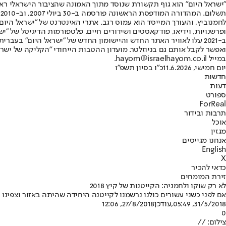
"ישראל היום" הוא גוף תקשורת שנוסד מתוך האמונה שהציבור הישראלי ראוי 
ת
ופרשנויות, וידיאו, פודקאסטים ושידורים חיים. פלטפורמות הדיגיטל של "ישרא
ב-2021 עלו לאוויר האתר החדש והיישומון החדש של "ישראל היום" בע
ואפשר לקבל אותם גם בניוזלטר. מועדון ההטבות הייחודי "הקליקה של ישרא
במייל hayom@israelhayom.co.il.
יום חמישי, 11.6.2026
כ"ו בסיון תשפ"ו
חדשות
דעות
ספורט
ForReal
תרבות ובידור
אוכל
מגזין
אנחנו מגייסים
English
X
כדאי להכיר
זירת המומחים
לא רק שוקו ולחמניה: הקייטנות של קיץ 2018
אם לפני כשני עשורים כולנו נרשמנו לקייטנה היחידה שהיתה באזור וצפינו
31/5/2018, 05:49
,עודכן
27/8/2018, 12:06
0
צילום: //