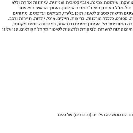
ועקת. עיתונות אמינה, אובייקטיבית ועניינית. עיתונות אחרת וללא
עור החשיפה הגבוה ביותר בימי חול. מו"ל העיתון היא ד"ר מרים אדלסון. העורך הראשי הוא עמר
 והעורך המייסד הוא עמוס רגב. אתרי האינטרנט של "ישראל היום" בעברית ובאנגלית, כמו כן היישומונים (אפליקציות) לאנדרואיד ול-iOS, מציגים חדשות מסביב לשעון, תוכן בלעדי, מבזקים ועדכונים, ניתוחים
, ספורט, כלכלה וצרכנות, בריאות, חיילים, אוכל, יהדות, תיירות ורכב.
דורה המודפסת של העיתון זמינים גם באתר, במהדורה יומית מקוונת,
היום פתוח להערות, לביקורת ולהצעות לשיפור מקהל הקוראים. פנו אלינו
יום הם ממש לא הילדים (וההורים) של פעם