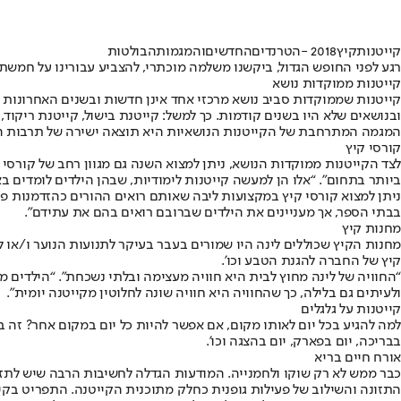
קייטנות
קיץ
2018 -
הטרנדים
החדשים
והמגמות
הבולטות
רגע לפני החופש הגדול, ביקשנו משלמה מוכתרי, להצביע עבורינו על חמש
קייטנות ממוקדות נושא
קייטנות שממוקדות סביב נושא מרכזי אחד אינן חדשות ובשנים האחרונות הו
ובנושאים שלא היו בשנים קודמות. כך למשל: קייטנת בישול, קייטנת ריקוד,
המגמה המתרחבת של הקייטנות הנושאיות היא תוצאה ישירה של תרבות השפע 
קורסי קיץ
לצד הקייטנות ממוקדות הנושא, ניתן למצוא השנה גם מגוון רחב של קורסי 
ביותר בתחום”. “אלו הן למעשה קייטנות לימודיות, שבהן הילדים לומדים בא
ניתן למצוא קורסי קיץ במקצועות ליבה שאותם רואים ההורים כהזדמנות פז
בבתי הספר, אך מעניינים את הילדים שברובם רואים בהם את עתידם”.
מחנות קיץ
מחנות הקיץ שכוללים לינה היו שמורים בעבר בעיקר לתנועות הנוער ו/או ל
קיץ של החברה להגנת הטבע וכו’.
“החוויה של לינה מחוץ לבית היא חוויה מעצימה ובלתי נשכחת”. “הילדים
ולעיתים גם בלילה, כך שהחוויה היא חוויה שונה לחלוטין מקייטנה יומית”.
קייטנות על גלגלים
למה להגיע בכל יום לאותו מקום, אם אפשר להיות כל יום במקום אחר? זה בד
בבריכה, יום בפארק, יום בהצגה וכו’.
אורח חיים בריא
כבר ממש לא רק שוקו ולחמנייה. המודעות הגדלה לחשיבות הרבה שיש לתזונה
התזונה והשילוב של פעילות גופנית כחלק מתוכנית הקייטנה. התפריט בקיי