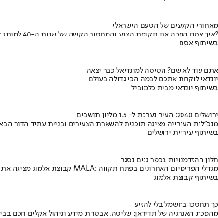
מאחורי הקלעים של הטעם הישראלי
איך אסם הפכה את תקופת הצנע והמחסור הקשה של שנות ה-40 למותג לאומי?
בשיתוף אסם
אתם עוד לא שם? הטיסה למונדיאל כבר יצאה
יונדאי לוקחת אתכם לבמה הכי גדולה בעולם
בשיתוף יונדאי מבית כלמוביל
ירושלים 2040: העיר נערכת ל- 1.5 מליון תושבים
מנכ"לית העירייה מציגה תוכנית להשארת הצעירים ובניית עתיד הדור הבא
בשיתוף עיריית ירושלים
חלון ההזדמנויות בכפר גנים נסגר
קבוצת אלמוג מציגה את פרויקט MALA: מגדלי הפרימיום האחרונים בפתח תקווה
בשיתוף קבוצת אלמוג
כך תחסכו בחשמל בלי להזיע
מהפכת האנרגיה של תדיראן: שליטה, אבטחת מידע וניהול אקלים חכם בבי