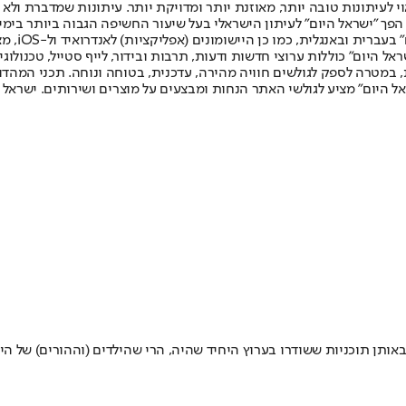
לעיתונות טובה יותר, מאוזנת יותר ומדויקת יותר. עיתונות שמדברת ולא צ
שלום. המהדורה המודפסת הראשונה פורסמה ב-30 ביולי 2007, וב-2010 הפך "ישראל היום" לעיתון הישראלי בעל שי
לחמנוביץ,
ל היום" כוללות ערוצי חדשות ודעות, תרבות ובידור, לייף סטייל, טכנולוגיה
ברית, במטרה לספק לגולשים חוויה מהירה, עדכנית, בטוחה ונוחה. תכני המה
ל היום" מציע לגולשי האתר הנחות ומבצעים על מוצרים ושירותים. ישראל 
 באותן תוכניות ששודרו בערוץ היחיד שהיה, הרי שהילדים (וההורים) של ה