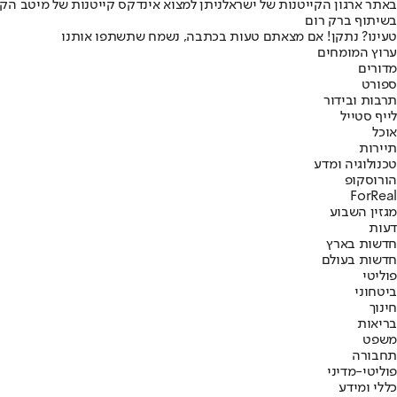
באתר ארגון הקייטנות של ישראל
ניתן למצוא אינדקס קייטנות של מיטב הקי
בשיתוף ברק רום
טעינו? נתקן! אם מצאתם טעות בכתבה, נשמח שתשתפו אותנו
ערוץ המומחים
מדורים
ספורט
תרבות ובידור
לייף סטייל
אוכל
תיירות
טכנולוגיה ומדע
הורוסקופ
ForReal
מגזין השבוע
דעות
חדשות בארץ
חדשות בעולם
פוליטי
ביטחוני
חינוך
בריאות
משפט
תחבורה
פוליטי-מדיני
כללי ומידע