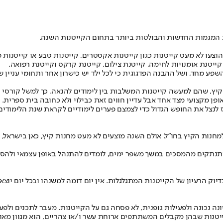
ת המגמות החדשות והבולטות ביותר בתחום הקייטנות השנה.
צעו לא מעט קייטנות כגון קייטנות אקסטרים, קייטנות טבע או קייטנות מ
 קייטנת אומנויות לחימה, קייטנת צילום, קייטנת קרקס וקייטנת רפואה.
מחד, ושל ההבנה הפדגוגית כי לכל ילד יש כישרון אחר ותחומי עניין שו
קיץ, שהם למעשה קייטנות המשלבות בין לימודים להנאה. כך למשל קורסי סי
ופן מקצועי מצד אחד אבל עדיין חווים זאת כבילוי ולא כחובה בית ספרית.
 לנצל את החופש הגדול כדי לצמצם פערים לימודיים לקראת שנת הלימודים
מחנות הקיץ בחו”ל. אולם השנה מוצעים לא מעט מחנות קיץ, כאן בישראל, 
 מתנתקים מהמסכים במשך משפר ימים, לומדים להתנהל באופן עצמאי ולהסת
יוק הרעיון של הקייטנות המתגלגלות. אין יום דומה למשנהו ובכל יום יוצא
 נכונה ולפעילות גופנית, לא פסחה גם על הקייטנות. מעבר לתכנים ולפעיל
טנות שבהן מקבלים המשתתפים ארוחת עשר ו/או צהריים, הוא מגוון מאוד 