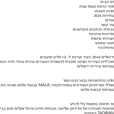
דף הבית
זמני כניסת וצאת שבת
מגזין השבוע
בחירות 2026
אודות
צור קשר
נבחרת הכתבים והפרשנים
מדיניות פרטיות
הצהרת נגישות
תנאי שימוש
כדאי
להכיר
ירושלים 2040: העיר נערכת ל- 1.5 מליון תושבים
מנכ"לית העירייה מציגה תוכנית להשארת הצעירים ובניית עתיד הדור הבא
בשיתוף עיריית ירושלים
חלון ההזדמנויות בכפר גנים נסגר
קבוצת אלמוג מציגה את פרויקט MALA: מגדלי הפרימיום האחרונים בפתח תקווה
בשיתוף קבוצת אלמוג
כך תחסכו בחשמל בלי להזיע
מהפכת האנרגיה של תדיראן: שליטה, אבטחת מידע וניהול אקלים חכם בבי
בשיתוף TADIRAN