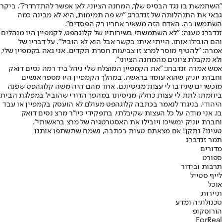
"השתמשת בו נגד הבסיס שלך, המחנה הציוני, לאן אפשר להתדרדר?", ביקר
גבאי את התנהלותה של זנדברג: "יש פה תמימות, היא לא מבינה כמה
השתמשו בה. האדם הזה משאיר אחריו רק הפסדים".
זנדברג טענה: "לא השתמשתי בשירותיו של קלוגהפט, לקמפיין היו מנהלים
והם הובילו אותו. הייתי איתו בקשר אבל הוא לא הוביל". על דבריו של
אמרה: "להטיף מוסר למרצ זו צביעות חסרת תקדים. אני גאה בקמפיין שלי,
ולא מקבלת ציונים מהמחנה הציוני".
אמש אמרה זנדברג: "את הקמפיין המוצלח שלי ניהל ביד רמה נסים דואק
וחברת יוניק שהוא עומד בראשה. במהלך הקמפיין היו מספר אנשים
מוכשרים שנידבו לי עצות מניסיונם. אחד מהם היה משה קלוגהפט שפנה
ביוזמתו לתת לי עצות כחלק מניסיונו במהפך הדורי שהוביל במפלגת הבית
היהודי. בניגוד לנאמר בכתבה קלוגהפט מעולם לא הועסק בקמפיין או עבד
בו. אני מודה על כל העצות שקיבלתי. בתפקידי כיו"ר מרצ נסים דואק
וחברת יוניק ימשיכו ויובילו את האסטרטגיה של מרצ בראשותי".
טעינו? נתקן! אם מצאתם טעות בכתבה, נשמח שתשתפו אותנו
תמר זנדברג
מדורים
ספורט
תרבות ובידור
לייף סטייל
אוכל
תיירות
טכנולוגיה ומדע
הורוסקופ
ForReal