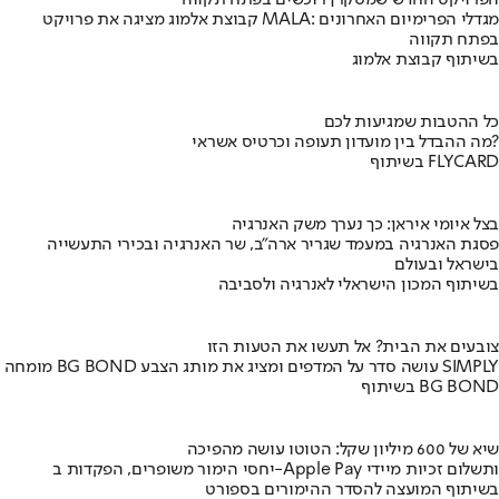
הפרויקט החדש שמסקרן רוכשים בפתח תקווה
קבוצת אלמוג מציגה את פרויקט MALA: מגדלי הפרימיום האחרונים
בפתח תקווה
בשיתוף קבוצת אלמוג
כל ההטבות שמגיעות לכם
מה ההבדל בין מועדון תעופה וכרטיס אשראי?
בשיתוף FLYCARD
בצל איומי איראן: כך נערך משק האנרגיה
פסגת האנרגיה במעמד שגריר ארה"ב, שר האנרגיה ובכירי התעשייה
בישראל ובעולם
בשיתוף המכון הישראלי לאנרגיה ולסביבה
צובעים את הבית? אל תעשו את הטעות הזו
מומחה BG BOND עושה סדר על המדפים ומציג את מותג הצבע SIMPLY
בשיתוף BG BOND
שיא של 600 מיליון שקל: הטוטו עושה מהפיכה
יחסי הימור משופרים, הפקדות ב-Apple Pay ותשלום זכיות מיידי
בשיתוף המועצה להסדר ההימורים בספורט