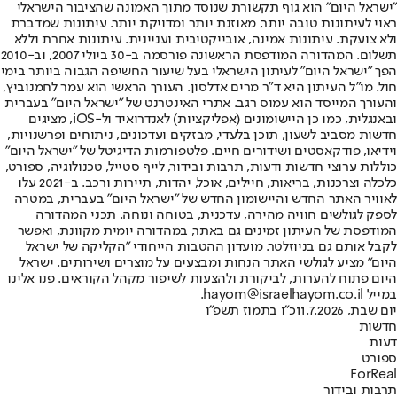
"ישראל היום" הוא גוף תקשורת שנוסד מתוך האמונה שהציבור הישראלי
ראוי לעיתונות טובה יותר, מאוזנת יותר ומדויקת יותר. עיתונות שמדברת
ולא צועקת. עיתונות אמינה, אובייקטיבית ועניינית. עיתונות אחרת וללא
תשלום. המהדורה המודפסת הראשונה פורסמה ב-30 ביולי 2007, וב-2010
הפך "ישראל היום" לעיתון הישראלי בעל שיעור החשיפה הגבוה ביותר בימי
חול. מו"ל העיתון היא ד"ר מרים אדלסון. העורך הראשי הוא עמר לחמנוביץ,
והעורך המייסד הוא עמוס רגב. אתרי האינטרנט של "ישראל היום" בעברית
ובאנגלית, כמו כן היישומונים (אפליקציות) לאנדרואיד ול-iOS, מציגים
חדשות מסביב לשעון, תוכן בלעדי, מבזקים ועדכונים, ניתוחים ופרשנויות,
וידיאו, פודקאסטים ושידורים חיים. פלטפורמות הדיגיטל של "ישראל היום"
כוללות ערוצי חדשות ודעות, תרבות ובידור, לייף סטייל, טכנולוגיה, ספורט,
כלכלה וצרכנות, בריאות, חיילים, אוכל, יהדות, תיירות ורכב. ב-2021 עלו
לאוויר האתר החדש והיישומון החדש של "ישראל היום" בעברית, במטרה
לספק לגולשים חוויה מהירה, עדכנית, בטוחה ונוחה. תכני המהדורה
המודפסת של העיתון זמינים גם באתר, במהדורה יומית מקוונת, ואפשר
לקבל אותם גם בניוזלטר. מועדון ההטבות הייחודי "הקליקה של ישראל
היום" מציע לגולשי האתר הנחות ומבצעים על מוצרים ושירותים. ישראל
היום פתוח להערות, לביקורת ולהצעות לשיפור מקהל הקוראים. פנו אלינו
במייל hayom@israelhayom.co.il.
יום שבת, 11.7.2026
כ"ו בתמוז תשפ"ו
חדשות
דעות
ספורט
ForReal
תרבות ובידור