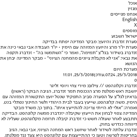
אוכל
מגזין
אנחנו מגייסים
English
X
מוספים
ישראל השבוע
סערת זנדברג והיועץ: מבקר המדינה יפתח בבדיקה
סערת יו"ר מרצ והיועץ המזוהה עם הימין • יו"ר העבודה אבי גבאי כינה את
זנדברג בשידור בגל"צ "תמימה", ואמר כי "השתמשו בה" • זנדברג תקפה
את גבאי: "אני לא מקבלת ציונים מהמחנה הציוני" • מבקר המדינה יבחן את
הנושא
מערכת היום
25/3/2018, 07:24
,עודכן
25/3/2018, 11:01
0
זנדברג וקלוגהפט // צילום: מירי צחי ויוסי זליגר
יושבת ראש מפלגת מרצ הנכנסת תמר זנדברג, הגיבה הבוקר (ראשון)
בראיון לגל"צ על הסערה סביב התפקיד שנטל יועץ התקשורת המזוהה עם
הימין, משה קלוגהפט, שייעץ בעבר לבית היהודי ולשר החינוך נפתלי בנט,
ואמרה: "אולי לא הייתי צריכה להתייעץ איתו". בתוך כך, משרד מבקר
המדינה צפוי לבחון את הייעוץ שקיבלה יזנדברג ממשה קלוגהפט. הבדיקה
תתבצע לאחר שעולה חשש כי זנדברג קיבלה תרומה מקלוגהפט, שעליה לא
דיווחה כנדרש בחוק.
זנדברג עלתה לשידור לאחר שיושב ראש המחנה הציוני, אבי גבאי, הגיב
בחריפות לפרשה וטען כי ההתייעצות עם קלוגהפט היא צעד נגד מפלגתו.