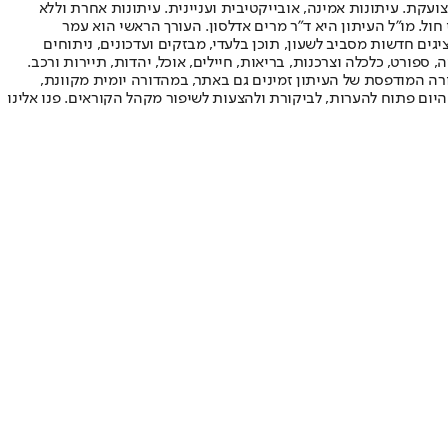
ועקת. עיתונות אמינה, אובייקטיבית ועניינית. עיתונות אחרת וללא
עור החשיפה הגבוה ביותר בימי חול. מו"ל העיתון היא ד"ר מרים אדלסון. העורך הראשי הוא עמר
 והעורך המייסד הוא עמוס רגב. אתרי האינטרנט של "ישראל היום" בעברית ובאנגלית, כמו כן היישומונים (אפליקציות) לאנדרואיד ול-iOS, מציגים חדשות מסביב לשעון, תוכן בלעדי, מבזקים ועדכונים, ניתוחים
, ספורט, כלכלה וצרכנות, בריאות, חיילים, אוכל, יהדות, תיירות ורכב.
דורה המודפסת של העיתון זמינים גם באתר, במהדורה יומית מקוונת,
היום פתוח להערות, לביקורת ולהצעות לשיפור מקהל הקוראים. פנו אלינו