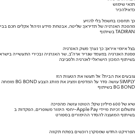
תנאי שימוש
כדאי
להכיר
כך תחסכו בחשמל בלי להזיע
מהפכת האנרגיה של תדיראן: שליטה, אבטחת מידע וניהול אקלים חכם בבי
בשיתוף TADIRAN
בצל איומי איראן: כך נערך משק האנרגיה
פסגת האנרגיה במעמד שגריר ארה"ב, שר האנרגיה ובכירי התעשייה בישראל
בשיתוף המכון הישראלי לאנרגיה ולסביבה
צובעים את הבית? אל תעשו את הטעות הזו
מומחה BG BOND עושה סדר על המדפים ומציג את מותג הצבע SIMPLY
בשיתוף BG BOND
שיא של 600 מיליון שקל: הטוטו עושה מהפיכה
יחסי הימור משופרים, הפקדות ב-Apple Pay ותשלום זכיות מיידי
בשיתוף המועצה להסדר ההימורים בספורט
הפרויקט החדש שמסקרן רוכשים בפתח תקווה