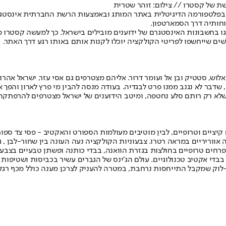
ת של קסטרו // צילום: זוהר שטרית
ב (רביעי) לראשונה בפלטפורמה הדיגיטלית באתר המותג ובאמצעות הרשת החברתית
וחותיה דרך הסמארטפון.
צגו בחשבונות האינסטגרם של ידוענים מובילים בישראל. כך למעשה קסטרו
ים שייחשפו לפריטי הקולקציה יוכלו לקנות אותם באותו רגע דרך האתר.
ש, סטטיק ובן אל ועומר דרור. אליהם מצטרפים גם אסי עזר, ישראל אהרוני,
בר לא נגנב ממנו פרט לבגדיה. בעודה מנסה להבין מי פרץ לארון והפך את
 רק רותם סלע נחטפה, ומיטב הידוענים של ישראל מצטרפים להרפתקה. 
יים וטרופיים, לבין מוטיבים מעולמות הספורט והאקטיב - פסי צד ספורטי
אווריריים במראה רטרו. צבעוניות הקולקציה נעה העונה בין שחור-לבן , גו
חים טרופיים בחולצות בגזרת הוואנה, בבדי כותנה ופשתן טבעיים בצבעונ
בדי אקטיב טכנולוגיים. עולם הג׳ינס של הגברים עשיר בכביסות ושטיפות חדש
לוק שמקבל התייחסות נרחבת, במטרה להעניק לצרכן מענה כולל מכף רגל ו