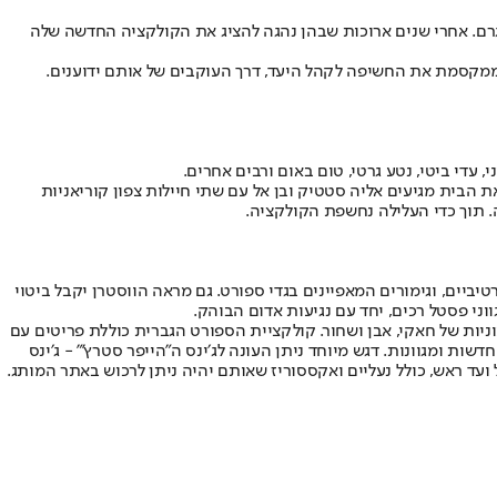
 אינסטגרם. אחרי שנים ארוכות שבהן נהגה להציג את הקולקציה החדשה שלה
 ממקסמת את החשיפה לקהל היעד, דרך העוקבים של אותם ידוענים.
 עדי ביטי, נטע גרטי, טום באום ורבים אחרים.
 הבית מגיעים אליה סטטיק ובן אל עם שתי חיילות צפון קוריאניות
תוך כדי העלילה נחשפת הקולקציה.
ביים, וגימורים המאפיינים בגדי ספורט. גם מראה הווסטרן יקבל ביטוי
וני פסטל רכים, יחד עם נגיעות אדום הבוהק.
יות של חאקי, אבן ושחור. קולקציית הספורט הגברית כוללת פריטים עם
ות ומגוונות. דגש מיוחד ניתן העונה לג׳ינס ה"הייפר סטרץ'" - ג׳ינס
עד ראש, כולל נעליים ואקססוריז שאותם יהיה ניתן לרכוש באתר המותג.