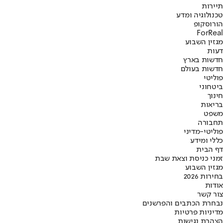
תיירות
טכנולוגיה ומדע
הורוסקופ
ForReal
מגזין השבוע
דעות
חדשות בארץ
חדשות בעולם
פוליטי
ביטחוני
חינוך
בריאות
משפט
תחבורה
פוליטי-מדיני
כללי ומידע
דף הבית
זמני כניסת וצאת שבת
מגזין השבוע
בחירות 2026
אודות
צור קשר
נבחרת הכתבים והפרשנים
מדיניות פרטיות
הצהרת נגישות