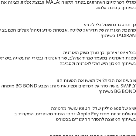
קבוצת אלמוג מציגה את פרויקט MALA: מגדלי הפרימיום האחרונים בפתח תקווה
בשיתוף קבוצת אלמוג
כך תחסכו בחשמל בלי להזיע
מהפכת האנרגיה של תדיראן: שליטה, אבטחת מידע וניהול אקלים חכם בבי
בשיתוף TADIRAN
בצל איומי איראן: כך נערך משק האנרגיה
פסגת האנרגיה במעמד שגריר ארה"ב, שר האנרגיה ובכירי התעשייה בישראל
בשיתוף המכון הישראלי לאנרגיה ולסביבה
צובעים את הבית? אל תעשו את הטעות הזו
מומחה BG BOND עושה סדר על המדפים ומציג את מותג הצבע SIMPLY
בשיתוף BG BOND
שיא של 600 מיליון שקל: הטוטו עושה מהפיכה
יחסי הימור משופרים, הפקדות ב-Apple Pay ותשלום זכיות מיידי
בשיתוף המועצה להסדר ההימורים בספורט