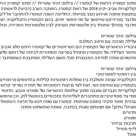
מתוך קמפיין הרשת של קסטרו // צילום: זוהר שטרית // מתוך קמפיין הרש
קולקציית אביב-קיץ 2018 של רשת קסטרו, הושקה הער
בתצוגת אופנה ואירוע נוצץ במיוחד, החליטה השנה קסטרו להתחבר אל לק
מדובר בפרוייקט שיימשך על פני מספר ימים, בהם הקמפיין והקולקציה יו
מדובר במהלך שיאחד בין פלטפורמת השיווק לבין פלטפורמת המכירה, וגולש
צילום: זוהר שטרית
עלילה סבוכה עם מיטב הסלבס
גיבוריו הראשיים של הקמפיין הם הפרזנטורים של קסטרו רותם סלע ואביב אלו
סיפור העלילה של הקמפיין מתחיל בפריצה מסתורית לביתה של רותם סלע, שד
וחוטפים אותה למדינה המבוצרת מכל. משם העלילה מסתבכת כשמסתבר שלא
צילום: זוהר שטרית
בין רומנטי לספורטיבי
הקולקציה עצמה משלבת בין שמלות רומנטיות קלילות בהדפסים פרחוניים קיצ
בקמפיין עם טוויסט נשי, זאת לצד נגיעות רומנטיות של תחרה וסריגי קרושה 
קולקציית הגברים עוצבה מתוך עולמות ההשראה של ספורט וטבע. הדפסי פר
פסי צד ספורטיביים מתחברים לעליוניות ומכנסיים בטוטאל לוק, וכן שימוש ב
בגזרת סופר סקיני במגוון שטיפות. קסטרו גם שמה דגש על מראה הטוטאל-
טעינו? נתקן! אם מצאתם טעות בכתבה, נשמח שתשתפו אותנו
מדורים
ספורט
תרבות ובידור
לייף סטייל
אוכל