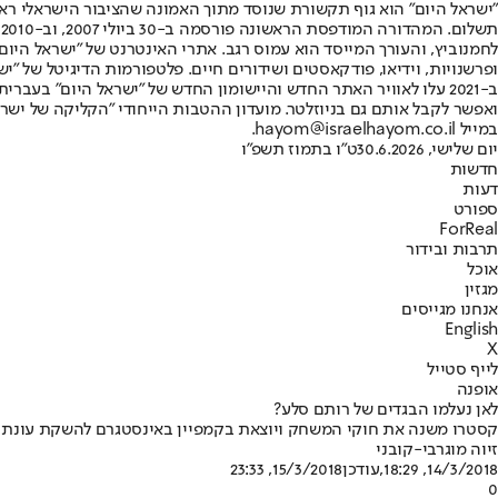
"ישראל היום" הוא גוף תקשורת שנוסד מתוך האמונה שהציבור הישראלי ראוי 
ת
ופרשנויות, וידיאו, פודקאסטים ושידורים חיים. פלטפורמות הדיגיטל של "ישרא
ב-2021 עלו לאוויר האתר החדש והיישומון החדש של "ישראל היום" בע
ואפשר לקבל אותם גם בניוזלטר. מועדון ההטבות הייחודי "הקליקה של ישרא
במייל hayom@israelhayom.co.il.
יום שלישי, 30.6.2026
ט"ו בתמוז תשפ"ו
חדשות
דעות
ספורט
ForReal
תרבות ובידור
אוכל
מגזין
אנחנו מגייסים
English
X
לייף סטייל
אופנה
לאן נעלמו הבגדים של רותם סלע?
קסטרו משנה את חוקי המשחק ויוצאת בקמפיין באינסטגרם להשקת עונת אביב-קיץ 2018 - במקום התצ
זיוה מוגרבי-קובני
14/3/2018, 18:29
,עודכן
15/3/2018, 23:33
0