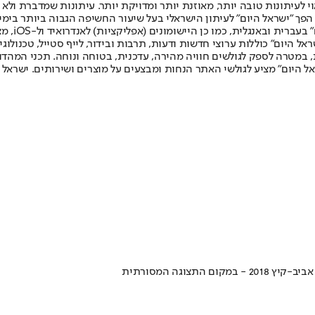
לעיתונות טובה יותר, מאוזנת יותר ומדויקת יותר. עיתונות שמדברת ולא צ
שלום. המהדורה המודפסת הראשונה פורסמה ב-30 ביולי 2007, וב-2010 הפך "ישראל היום" לעיתון הישראלי בעל שי
לחמנוביץ,
ל היום" כוללות ערוצי חדשות ודעות, תרבות ובידור, לייף סטייל, טכנולוגיה
ברית, במטרה לספק לגולשים חוויה מהירה, עדכנית, בטוחה ונוחה. תכני המה
ל היום" מציע לגולשי האתר הנחות ומבצעים על מוצרים ושירותים. ישראל 
וגה המסורתית