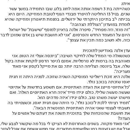
איתו.
כשהייתה בת 3 רשמה אותה אמה לחוג בלט, שבו התמידה במשך עשר
שנים. בגיל 13 החליטה להיפרד מבגדי הגוף לטובת המוזיקה. היום היא
בכיתה י"ב בתיכון היוקרתי של ירושלים, במגמת תיאטרון ומוזיקה שהיא
לומדת במועדון "הצוללת הצהובה"
״זה מוזר, וזה מפחיד״, סיפרה אלנה בראיון למוסף ״שישבת״ של ישראל
היום על המעמד החדש והפרסום. ״אני לא חושבת שיש בן אדם שמוכן לדבר
כזה, ולא חשוב כמה תכין את עצמך".
עדן אלנה באודישן לתוכנית
כשנשאלה מי המודל שלה לחיקוי השיבה: "ביונסה אצלי זה הטופ. אני
מאוהבת בה ברמות לא נורמליות. אמנם ג'ניפר הדסון לוקחת אותה בקול
שלה, אבל ביונסה הצליחה הרבה יותר. גם את מייקל ג'קסון אני מאוד
מעריכה".
אלנה היא זוכת ריאליטי המוסיקה השניה שזוכה. לפניה היתה זו חגית
יאסו שזכתה בכוכב נולד.
״כל אתיופי מייצג את העדה האתיופית. אם תשמע בחדשות על אתיופי
שעשה מעשה שלילי, כולם יגידו מייד 'איזה חרא האתיופים האלה'. ואם
מישהו יעשה משהו טוב, כולם יגידו 'איזה מדהים הוא'.
"תמיד רציתי ללכת ל'כוכב נולד', כי היתה שם חגית יאסו, וכשצפיתי בה
חשבתי לעצמי שאני אהיה האתיופית המוכשרת הבאה".
את חושבת שהנוכחות שלך בתוכנית תשנה את דעתם של אנשים על
העדה?
"אני מאוד מקווה. בשנים האחרונות לא הציקו לי בכל מה שקשור לצבע שלי,
אבל אם יש גזענות כמו שלפעמים מתארים, אני ממש אשמח אם אוכל לעזור