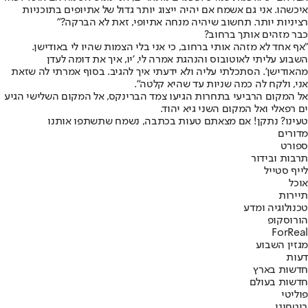
איכשהו. אני גם אשמח אם יהיה ייצוג יותר גדול של אתיופים בתוכניות
רציניות יותר. תחשוב שיהיה מנחה אתיופי, זאת לא הברקה?"
כבר מזהים אותך ברחוב?
"אף אחד לא מזהה אותי ברחוב, כי אני בלי הצמות שהיו לי באודישן.
השבוע עליתי לאוטובוס והנהגת אמרה לי, 'יו, איך את דומה לעדן
מהאודישן'. הסתכלתי עליה ולא ידעתי איך להגיב. בסוף אמרתי לה שזאת
אני, ולקח לה כמה שניות עד שהיא קלטה".
אל המקום הרביעי בתחרות הגיעו צמד הברינקס, אל המקום השלישי הגיע
ים רפאלי ואל המקום השני גיא יהוד.
טעינו? נתקן! אם מצאתם טעות בכתבה, נשמח שתשתפו אותנו
מדורים
ספורט
תרבות ובידור
לייף סטייל
אוכל
תיירות
טכנולוגיה ומדע
הורוסקופ
ForReal
מגזין השבוע
דעות
חדשות בארץ
חדשות בעולם
פוליטי
ביטחוני