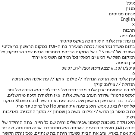
אוכל
מגזין
אנחנו מגייסים
English
X
תרבות
טלוויזיה
גן עדן: עדן אלנה היא הזוכה באקס פקטור
בתום משדר גמר צפוי, זכתה הצעירה בת ה-17.5 במקום הראשון בריאליטי
השירה של ''רשת 13" • אל המקום הרביעי בתחרות הגיעו צמד הברינקס, אל
המקום השלישי הגיע ים רפאלי ואל המקום השני גיא יהוד
ערן סויסה
30/1/2018, 22:16
,עודכן
31/1/2018, 08:07
0
עדן אלנה היא הזוכה הגדולה // צילום: קוקו // עדן אלנה היא הזוכה
הגדולה // צילום: קוקו
לא היו הפתעות: עדן אלנה מהנבחרת של עברי לידר היא הזוכה של גמר
״אקס פקטור״ שדודר הערב ברשת. אלנה, 17.5 תלמידת תיכון מירושלים,
בלטה כבר באודישן הראשון שלה כשביצעה את השיר Stone cold במקור
של דמי לובאטו. אמש היא ביצעה את Houman של כריסטינה פרי.
כתב: מאור בן הרוש // צילום: משה בן שמחון // מתוך התכנית: באדיבות
רשת
היא נולדה בשכונת קטמון שבירושלים וחיה שם כל חייה. בתה היחידה של
זהבה (40), מעצבת כובעים, שאיתה היא מתגוררת. אביה מונוגטה, שהכיר
את אמה בארץ, עזב את הבית כשעדן היתה בת שנתיים. מאז נותק הקשר