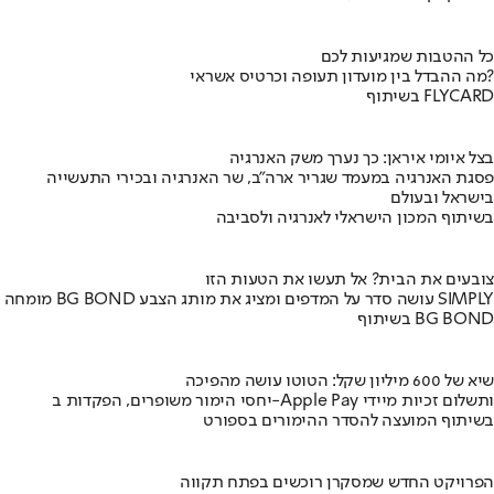
כל ההטבות שמגיעות לכם
מה ההבדל בין מועדון תעופה וכרטיס אשראי?
בשיתוף FLYCARD
בצל איומי איראן: כך נערך משק האנרגיה
פסגת האנרגיה במעמד שגריר ארה"ב, שר האנרגיה ובכירי התעשייה
בישראל ובעולם
בשיתוף המכון הישראלי לאנרגיה ולסביבה
צובעים את הבית? אל תעשו את הטעות הזו
מומחה BG BOND עושה סדר על המדפים ומציג את מותג הצבע SIMPLY
בשיתוף BG BOND
שיא של 600 מיליון שקל: הטוטו עושה מהפיכה
יחסי הימור משופרים, הפקדות ב-Apple Pay ותשלום זכיות מיידי
בשיתוף המועצה להסדר ההימורים בספורט
הפרויקט החדש שמסקרן רוכשים בפתח תקווה