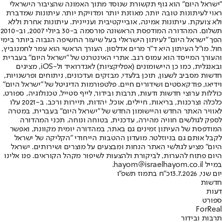
"ישראל היום" הוא גוף תקשורת שנוסד מתוך האמונה שהציבור הישראלי
ראוי לעיתונות טובה יותר, מאוזנת יותר ומדויקת יותר. עיתונות שמדברת
ולא צועקת. עיתונות אמינה, אובייקטיבית ועניינית. עיתונות אחרת וללא
תשלום. המהדורה המודפסת הראשונה פורסמה ב-30 ביולי 2007, וב-2010
הפך "ישראל היום" לעיתון הישראלי בעל שיעור החשיפה הגבוה ביותר בימי
חול. מו"ל העיתון היא ד"ר מרים אדלסון. העורך הראשי הוא עמר לחמנוביץ,
והעורך המייסד הוא עמוס רגב. אתרי האינטרנט של "ישראל היום" בעברית
ובאנגלית, כמו כן היישומונים (אפליקציות) לאנדרואיד ול-iOS, מציגים
חדשות מסביב לשעון, תוכן בלעדי, מבזקים ועדכונים, ניתוחים ופרשנויות,
וידיאו, פודקאסטים ושידורים חיים. פלטפורמות הדיגיטל של "ישראל היום"
כוללות ערוצי חדשות ודעות, תרבות ובידור, לייף סטייל, טכנולוגיה, ספורט,
כלכלה וצרכנות, בריאות, חיילים, אוכל, יהדות, תיירות ורכב. ב-2021 עלו
לאוויר האתר החדש והיישומון החדש של "ישראל היום" בעברית, במטרה
לספק לגולשים חוויה מהירה, עדכנית, בטוחה ונוחה. תכני המהדורה
המודפסת של העיתון זמינים גם באתר, במהדורה יומית מקוונת, ואפשר
לקבל אותם גם בניוזלטר. מועדון ההטבות הייחודי "הקליקה של ישראל
היום" מציע לגולשי האתר הנחות ומבצעים על מוצרים ושירותים. ישראל
היום פתוח להערות, לביקורת ולהצעות לשיפור מקהל הקוראים. פנו אלינו
במייל hayom@israelhayom.co.il.
יום שני, 13.7.2026
כ"ח בתמוז תשפ"ו
חדשות
דעות
ספורט
ForReal
תרבות ובידור