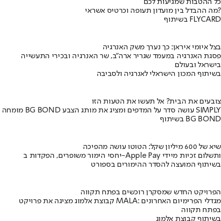
כל ההטבות שמגיעות לכם
מה ההבדל בין מועדון תעופה וכרטיס אשראי?
בשיתוף FLYCARD
בצל איומי איראן: כך נערך משק האנרגיה
פסגת האנרגיה במעמד שגריר ארה"ב, שר האנרגיה ובכירי התעשייה
בישראל ובעולם
בשיתוף המכון הישראלי לאנרגיה ולסביבה
צובעים את הבית? אל תעשו את הטעות הזו
מומחה BG BOND עושה סדר על המדפים ומציג את מותג הצבע SIMPLY
בשיתוף BG BOND
שיא של 600 מיליון שקל: הטוטו עושה מהפיכה
יחסי הימור משופרים, הפקדות ב-Apple Pay ותשלום זכיות מיידי
בשיתוף המועצה להסדר ההימורים בספורט
הפרויקט החדש שמסקרן רוכשים בפתח תקווה
קבוצת אלמוג מציגה את פרויקט MALA: מגדלי הפרימיום האחרונים
בפתח תקווה
בשיתוף קבוצת אלמוג