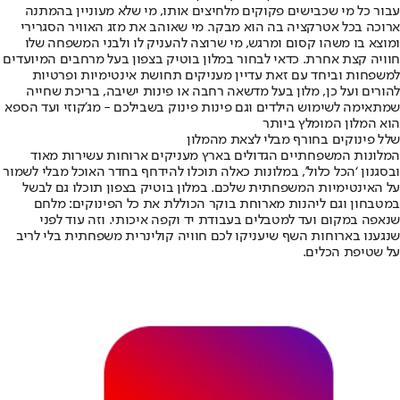
עבור כל מי שכבישים פקוקים מלחיצים אותו, מי שלא מעוניין בהמתנה
ארוכה בכל אטרקציה בה הוא מבקר. מי שאוהב את מזג האוויר הסגרירי
ומוצא בו משהו קסום ומרגש, מי שרוצה להעניק לו ולבני המשפחה שלו
חוויה קצת אחרת. כדאי לבחור במלון בוטיק בצפון בעל מרחבים המיועדים
למשפחות וביחד עם זאת עדיין מעניקים תחושת אינטימיות ופרטיות
להורים ועל כן, מלון בעל מדשאה רחבה או פינות ישיבה, בריכת שחייה
שמתאימה לשימוש הילדים וגם פינות פינוק בשבילכם - מג’קוזי ועד הספא
הוא המלון המומלץ ביותר
שלל פינוקים בחורף מבלי לצאת מהמלון
המלונות המשפחתיים הגדולים בארץ מעניקים ארוחות עשירות מאוד
ובסגנון ‘הכל כלול’, במלונות כאלה תוכלו להידחף בחדר האוכל מבלי לשמור
על האינטימיות המשפחתית שלכם. במלון בוטיק בצפון תוכלו גם לבשל
במטבחון וגם ליהנות מארוחת בוקר הכוללת את כל הפינוקים: מלחם
שנאפה במקום ועד למטבלים בעבודת יד וקפה איכותי. וזה עוד לפני
שנגענו בארוחות השף שיעניקו לכם חוויה קולינרית משפחתית בלי לריב
על שטיפת הכלים.