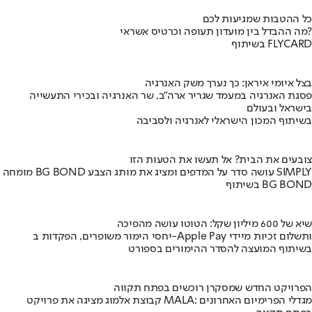
כל ההטבות שמגיעות לכם
מה ההבדל בין מועדון תעופה וכרטיס אשראי?
בשיתוף FLYCARD
בצל איומי איראן: כך נערך משק האנרגיה
פסגת האנרגיה במעמד שגריר ארה"ב, שר האנרגיה ובכירי התעשייה
בישראל ובעולם
בשיתוף המכון הישראלי לאנרגיה ולסביבה
צובעים את הבית? אל תעשו את הטעות הזו
מומחה BG BOND עושה סדר על המדפים ומציג את מותג הצבע SIMPLY
בשיתוף BG BOND
שיא של 600 מיליון שקל: הטוטו עושה מהפיכה
יחסי הימור משופרים, הפקדות ב-Apple Pay ותשלום זכיות מיידי
בשיתוף המועצה להסדר ההימורים בספורט
הפרויקט החדש שמסקרן רוכשים בפתח תקווה
קבוצת אלמוג מציגה את פרויקט MALA: מגדלי הפרימיום האחרונים