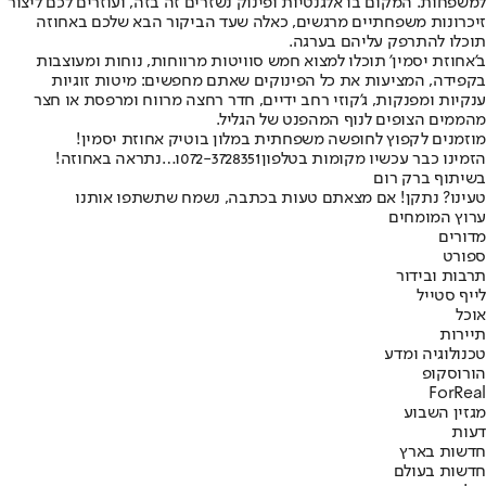
למשפחות. המקום בו אלגנטיות ופינוק נשזרים זה בזה, ועוזרים לכם ליצור
זיכרונות משפחתיים מרגשים, כאלה שעד הביקור הבא שלכם באחוזה
תוכלו להתרפק עליהם בערגה.
ב’אחוזת יסמין’ תוכלו למצוא חמש סוויטות מרווחות, נוחות ומעוצבות
בקפידה, המציעות את כל הפינוקים שאתם מחפשים: מיטות זוגיות
ענקיות ומפנקות, ג’קוזי רחב ידיים, חדר רחצה מרווח ומרפסת או חצר
מהממים הצופים לנוף המהפנט של הגליל.
מוזמנים לקפוץ לחופשה משפחתית במלון בוטיק אחוזת יסמין!
הזמינו כבר עכשיו מקומות בטלפון
072-3728351
ו…נתראה באחוזה!
בשיתוף ברק רום
טעינו? נתקן! אם מצאתם טעות בכתבה, נשמח שתשתפו אותנו
ערוץ המומחים
מדורים
ספורט
תרבות ובידור
לייף סטייל
אוכל
תיירות
טכנולוגיה ומדע
הורוסקופ
ForReal
מגזין השבוע
דעות
חדשות בארץ
חדשות בעולם