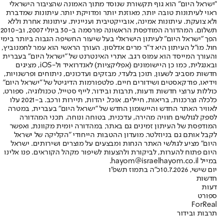
"ישראל היום" הוא גוף תקשורת שנוסד מתוך האמונה שהציבור הישראלי
ראוי לעיתונות טובה יותר, מאוזנת יותר ומדויקת יותר. עיתונות שמדברת
ולא צועקת. עיתונות אמינה, אובייקטיבית ועניינית. עיתונות אחרת וללא
תשלום. המהדורה המודפסת הראשונה פורסמה ב-30 ביולי 2007, וב-2010
הפך "ישראל היום" לעיתון הישראלי בעל שיעור החשיפה הגבוה ביותר בימי
חול. מו"ל העיתון היא ד"ר מרים אדלסון. העורך הראשי הוא עמר לחמנוביץ,
והעורך המייסד הוא עמוס רגב. אתרי האינטרנט של "ישראל היום" בעברית
ובאנגלית, כמו כן היישומונים (אפליקציות) לאנדרואיד ול-iOS, מציגים
חדשות מסביב לשעון, תוכן בלעדי, מבזקים ועדכונים, ניתוחים ופרשנויות,
וידיאו, פודקאסטים ושידורים חיים. פלטפורמות הדיגיטל של "ישראל היום"
כוללות ערוצי חדשות ודעות, תרבות ובידור, לייף סטייל, טכנולוגיה, ספורט,
כלכלה וצרכנות, בריאות, חיילים, אוכל, יהדות, תיירות ורכב. ב-2021 עלו
לאוויר האתר החדש והיישומון החדש של "ישראל היום" בעברית, במטרה
לספק לגולשים חוויה מהירה, עדכנית, בטוחה ונוחה. תכני המהדורה
המודפסת של העיתון זמינים גם באתר, במהדורה יומית מקוונת, ואפשר
לקבל אותם גם בניוזלטר. מועדון ההטבות הייחודי "הקליקה של ישראל
היום" מציע לגולשי האתר הנחות ומבצעים על מוצרים ושירותים. ישראל
היום פתוח להערות, לביקורת ולהצעות לשיפור מקהל הקוראים. פנו אלינו
במייל hayom@israelhayom.co.il.
יום שישי, 10.7.2026
כ"ה בתמוז תשפ"ו
חדשות
דעות
ספורט
ForReal
תרבות ובידור