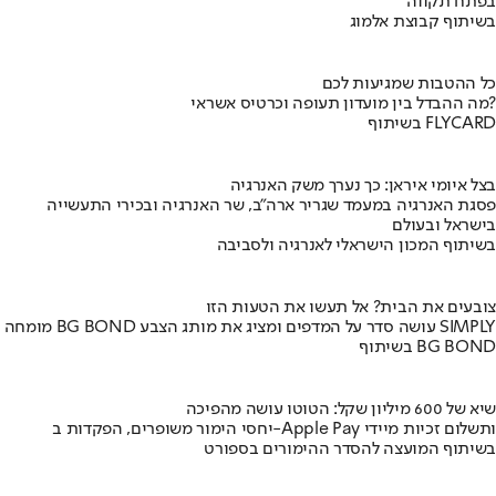
בפתח תקווה
בשיתוף קבוצת אלמוג
כל ההטבות שמגיעות לכם
מה ההבדל בין מועדון תעופה וכרטיס אשראי?
בשיתוף FLYCARD
בצל איומי איראן: כך נערך משק האנרגיה
פסגת האנרגיה במעמד שגריר ארה"ב, שר האנרגיה ובכירי התעשייה
בישראל ובעולם
בשיתוף המכון הישראלי לאנרגיה ולסביבה
צובעים את הבית? אל תעשו את הטעות הזו
מומחה BG BOND עושה סדר על המדפים ומציג את מותג הצבע SIMPLY
בשיתוף BG BOND
שיא של 600 מיליון שקל: הטוטו עושה מהפיכה
יחסי הימור משופרים, הפקדות ב-Apple Pay ותשלום זכיות מיידי
בשיתוף המועצה להסדר ההימורים בספורט