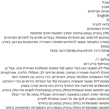
אוכל
מגזין
אנחנו מגייסים
English
X
כדאי להכיר
זירת המומחים
מלון בוטיק בצפון אחוזת יסמין: חופשת חורף מחממת
במקום להיסחב עם מזוודות עמוסות בבגדים חמים עד לתורים הארוכים
בשדה התעופה אפשר להתרגש מאותה האווירה המהפנטת גם כאן, בארץ,
בצפון
11/1/2018, 09:09
,עודכן
16/1/2018, 15:52
0
צילום: //
בשיתוף ברק רום
אולי לא תמצאו כאן כפרי נופש לצד פסגות מושלגות ואווירת סקי, אבל כן
תוכלו ליהנות מאווירה נעימה, נופים מרחיבי לב, מסלולי הליכה, אטרקציות
לכל המשפחה ומלונות בוטיק יוקרתיים. הרי בינינו, אין תמונה יותר
פסטורלית מאשר משפחה היושבת מול נוף השדות הירוקים והרי החרמון
המושלגים ומרגישה את החורף בדיוק כמו שהוא קורה בצפון.
אם תחפשו נופש משפחתי
במלון בוטיק בצפון
תוכלו למצוא את מלון בוטיק
אחוזת יסמין השוכן במושבה ראש פינה שבגליל, צופה אל הרי הגולן
והחרמון ומעניק לכם את כל הטוב שתוכלו לדמיין.
חופשה משפחתית במלון בוטיק בצפון גם בחורף
חופשה משפחתית במלון בוטיק בצפון היא האפשרות המתאימה ביותר