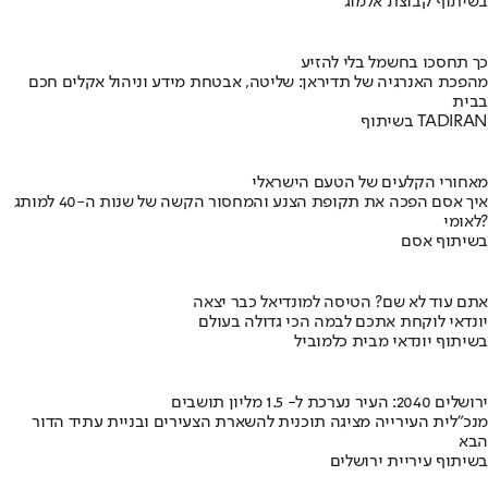
בשיתוף קבוצת אלמוג
כך תחסכו בחשמל בלי להזיע
מהפכת האנרגיה של תדיראן: שליטה, אבטחת מידע וניהול אקלים חכם
בבית
בשיתוף TADIRAN
מאחורי הקלעים של הטעם הישראלי
איך אסם הפכה את תקופת הצנע והמחסור הקשה של שנות ה-40 למותג
לאומי?
בשיתוף אסם
אתם עוד לא שם? הטיסה למונדיאל כבר יצאה
יונדאי לוקחת אתכם לבמה הכי גדולה בעולם
בשיתוף יונדאי מבית כלמוביל
ירושלים 2040: העיר נערכת ל- 1.5 מליון תושבים
מנכ"לית העירייה מציגה תוכנית להשארת הצעירים ובניית עתיד הדור
הבא
בשיתוף עיריית ירושלים