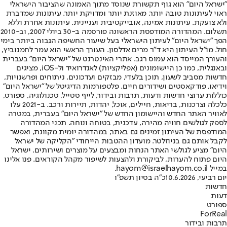
"ישראל היום" הוא גוף תקשורת שנוסד מתוך האמונה שהציבור הישראלי
ראוי לעיתונות טובה יותר, מאוזנת יותר ומדויקת יותר. עיתונות שמדברת
ולא צועקת. עיתונות אמינה, אובייקטיבית ועניינית. עיתונות אחרת וללא
תשלום. המהדורה המודפסת הראשונה פורסמה ב-30 ביולי 2007, וב-2010
הפך "ישראל היום" לעיתון הישראלי בעל שיעור החשיפה הגבוה ביותר בימי
חול. מו"ל העיתון היא ד"ר מרים אדלסון. העורך הראשי הוא עמר לחמנוביץ,
והעורך המייסד הוא עמוס רגב. אתרי האינטרנט של "ישראל היום" בעברית
ובאנגלית, כמו כן היישומונים (אפליקציות) לאנדרואיד ול-iOS, מציגים
חדשות מסביב לשעון, תוכן בלעדי, מבזקים ועדכונים, ניתוחים ופרשנויות,
וידיאו, פודקאסטים ושידורים חיים. פלטפורמות הדיגיטל של "ישראל היום"
כוללות ערוצי חדשות ודעות, תרבות ובידור, לייף סטייל, טכנולוגיה, ספורט,
כלכלה וצרכנות, בריאות, חיילים, אוכל, יהדות, תיירות ורכב. ב-2021 עלו
לאוויר האתר החדש והיישומון החדש של "ישראל היום" בעברית, במטרה
לספק לגולשים חוויה מהירה, עדכנית, בטוחה ונוחה. תכני המהדורה
המודפסת של העיתון זמינים גם באתר, במהדורה יומית מקוונת, ואפשר
לקבל אותם גם בניוזלטר. מועדון ההטבות הייחודי "הקליקה של ישראל
היום" מציע לגולשי האתר הנחות ומבצעים על מוצרים ושירותים. ישראל
היום פתוח להערות, לביקורת ולהצעות לשיפור מקהל הקוראים. פנו אלינו
במייל hayom@israelhayom.co.il.
יום רביעי, 10.6.2026
כ"ה בסיון תשפ"ו
חדשות
דעות
ספורט
ForReal
תרבות ובידור