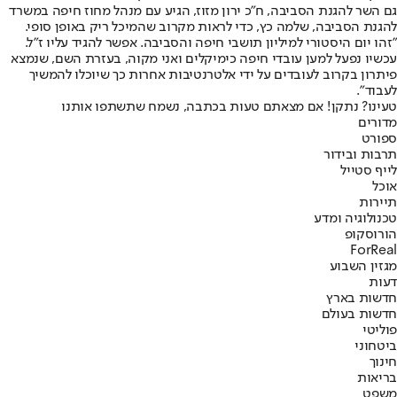
גם השר להגנת הסביבה, ח"כ ירון מזוז, הגיע עם מנהל מחוז חיפה במשרד
להגנת הסביבה, שלמה כץ, כדי לראות מקרוב שהמיכל ריק באופן סופי.
"זהו יום היסטורי למיליון תושבי חיפה והסביבה. אפשר להגיד עליו ז"ל.
עכשיו נפעל למען עובדי חיפה כימיקלים ואני מקוה, בעזרת השם, שנמצא
פיתרון בקרוב לעובדים על ידי אלטרנטיבות אחרות כך שיוכלו להמשיך
לעבוד".
טעינו? נתקן! אם מצאתם טעות בכתבה, נשמח שתשתפו אותנו
מדורים
ספורט
תרבות ובידור
לייף סטייל
אוכל
תיירות
טכנולוגיה ומדע
הורוסקופ
ForReal
מגזין השבוע
דעות
חדשות בארץ
חדשות בעולם
פוליטי
ביטחוני
חינוך
בריאות
משפט