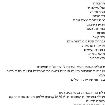
תחבורה
פוליטי-מדיני
כללי ומידע
דף הבית
זמני כניסת וצאת שבת
מגזין השבוע
בחירות 2026
אודות
צור קשר
נבחרת הכתבים והפרשנים
מדיניות פרטיות
הצהרת נגישות
תנאי שימוש
כדאי
להכיר
ירושלים 2040: העיר נערכת ל- 1.5 מליון תושבים
מנכ"לית העירייה מציגה תוכנית להשארת הצעירים ובניית עתיד הדור
הבא
בשיתוף עיריית ירושלים
חלון ההזדמנויות בכפר גנים נסגר
קבוצת אלמוג מציגה את פרויקט MALA: מגדלי הפרימיום האחרונים
בפתח תקווה