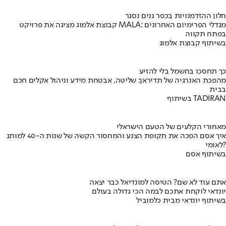
חלון ההזדמנויות בכפר גנים נסגר
קבוצת אלמוג מציגה את פרויקט MALA: מגדלי הפרימיום האחרונים
בפתח תקווה
בשיתוף קבוצת אלמוג
כך תחסכו בחשמל בלי להזיע
מהפכת האנרגיה של תדיראן: שליטה, אבטחת מידע וניהול אקלים חכם
בבית
בשיתוף TADIRAN
מאחורי הקלעים של הטעם הישראלי
איך אסם הפכה את תקופת הצנע והמחסור הקשה של שנות ה-40 למותג
לאומי?
בשיתוף אסם
אתם עוד לא שם? הטיסה למונדיאל כבר יצאה
יונדאי לוקחת אתכם לבמה הכי גדולה בעולם
בשיתוף יונדאי מבית כלמוביל