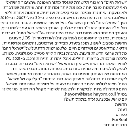
"ישראל היום" הוא גוף תקשורת שנוסד מתוך האמונה שהציבור הישראלי
ראוי לעיתונות טובה יותר, מאוזנת יותר ומדויקת יותר. עיתונות שמדברת
ולא צועקת. עיתונות אמינה, אובייקטיבית ועניינית. עיתונות אחרת וללא
תשלום. המהדורה המודפסת הראשונה פורסמה ב-30 ביולי 2007, וב-2010
הפך "ישראל היום" לעיתון הישראלי בעל שיעור החשיפה הגבוה ביותר בימי
חול. מו"ל העיתון היא ד"ר מרים אדלסון. העורך הראשי הוא עמר לחמנוביץ,
והעורך המייסד הוא עמוס רגב. אתרי האינטרנט של "ישראל היום" בעברית
ובאנגלית, כמו כן היישומונים (אפליקציות) לאנדרואיד ול-iOS, מציגים
חדשות מסביב לשעון, תוכן בלעדי, מבזקים ועדכונים, ניתוחים ופרשנויות,
וידיאו, פודקאסטים ושידורים חיים. פלטפורמות הדיגיטל של "ישראל היום"
כוללות ערוצי חדשות ודעות, תרבות ובידור, לייף סטייל, טכנולוגיה, ספורט,
כלכלה וצרכנות, בריאות, חיילים, אוכל, יהדות, תיירות ורכב. ב-2021 עלו
לאוויר האתר החדש והיישומון החדש של "ישראל היום" בעברית, במטרה
לספק לגולשים חוויה מהירה, עדכנית, בטוחה ונוחה. תכני המהדורה
המודפסת של העיתון זמינים גם באתר, במהדורה יומית מקוונת, ואפשר
לקבל אותם גם בניוזלטר. מועדון ההטבות הייחודי "הקליקה של ישראל
היום" מציע לגולשי האתר הנחות ומבצעים על מוצרים ושירותים. ישראל
היום פתוח להערות, לביקורת ולהצעות לשיפור מקהל הקוראים. פנו אלינו
במייל hayom@israelhayom.co.il.
יום שישי, 10.7.2026
כ"ה בתמוז תשפ"ו
חדשות
דעות
ספורט
ForReal
תרבות ובידור