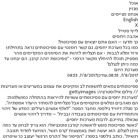
אוכל
מגזין
אנחנו מגייסים
English
X
לייף סטייל
אהבה ויחסים
כך תדעו – האם אתם יוצאים עם פסיכופת?
כמו בכל מערכת יחסים, גם קשר רומנטי עם פסיכופתים נראה בתחילתו
ורוד ומלא לבבות • אם תצליחו לזהות את הסימנים המקדימים מהר
מספיק תוכלו להיחלץ מקשר הרסני • "פסיכופת יזהה קרבן, הם יבחנו עד
כמה ניתן לנצלם"
מערכת היום
7/8/2017, 08:53
,עודכן
7/8/2017, 08:53
0
פסיכופתים צמאים לתשומת לב ומקיפים את עצמם במעריצים או מעריצות
// צילום אילוסטרציה: gettyimages
"מערכות יחסים עם פסיכופתים עשויות להיראות בהתחלה כמושלמות:
הם מאהבים נפלאים ומקסימים אבל מצליחים להסתיר היעדר אמפתיה",
כך מגלה דיוויד גילספי, מחבר הספר: "לאלף אנשים רעילים: המדע של זיהוי
והתמודדות עם פסיכופתים בעבודה ובבית" – מדריך לזיהוי אנשים
שכאלה בחייכם, לרבות מערכות יחסים.
"כאשר פסיכופת פוגש לראשונה קורבן פוטנציאלי, הוא צריך לבחון עד כמה
ניתן לנצלם. הוא יעשה זאת באמצעות 'קרס רגשי', המיועד למדוד תגובה
רגשית", כותב גילספי בספרו. "הסיפור של 'הקרס הרגשי' יעוצב כך שיפרוט