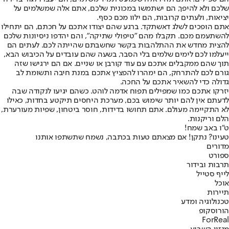
שלכם ולא להיפך, הם ישתמשו במכונית שלכם, אתם אלה שמשלמים על
יציאות, ולעתים קרובות, הם ילוו מכם כסף.
אתם הופכים לשלג דאשתקד
. ברגע שהם יצודו אתכם על חכתם, הם יתחילו
להשתעמם מכם. תקבלו מהם "טיפולי שתיקה", והם יהדפו ניסיונות שלכם
להצית מחדש את ההתלהבות בקשר שחשבתם שהייתה לכם. לעתים הם
ייעלמו לכם לימים שלמים בלי הסבר, בשעה שהם עובדים על הכיבוש הבא,
תוך שהם ממקבלים אתכם עם עוד קורבן או שניים. אם הם ירגישו שזה
גורם לכם להתרחק, הם ימהרו להפציץ אתכם במנת חיבה ותשומת לב
גדולה כדי להשאיר אתכם על החכה.
יזרקו אתכם כמו שמפילים תפוח אדמה לוהט
. כשהם יגיעו לנקודה שבה
לדעתם אין להם יותר שימוש בכם, מערכת היחסים תיקטע בחדות, כאילו
לא התקיימה מעולם. אתם תחושו בדידות, חוסר ביטחון, שפיות מעורערת,
הלם וריקנות.
ט"ו באב שמח!
טעינו? נתקן! אם מצאתם טעות בכתבה, נשמח שתשתפו אותנו
מדורים
ספורט
תרבות ובידור
לייף סטייל
אוכל
תיירות
טכנולוגיה ומדע
הורוסקופ
ForReal