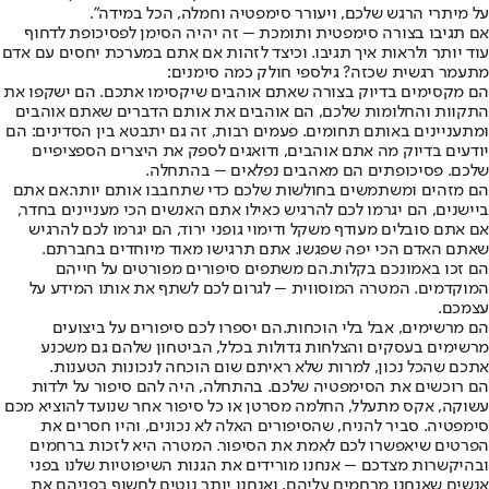
על מיתרי הרגש שלכם, ויעורר סימפטיה וחמלה, הכל במידה".
אם תגיבו בצורה סימפטית ותומכת – זה יהיה הסימן לפסיכופת לדחוף
עוד יותר ולראות איך תגיבו. וכיצד לזהות אם אתם במערכת יחסים עם אדם
מתעמר רגשית שכזה? גילספי חולק כמה סימנים:
הם מקסימים בדיוק בצורה שאתם אוהבים שיקסימו אתכם
. הם ישקפו את
התקוות והחלומות שלכם, הם אוהבים את אותם הדברים שאתם אוהבים
ומתעניינים באותם תחומים. פעמים רבות, זה גם יתבטא בין הסדינים: הם
יודעים בדיוק מה אתם אוהבים, ודואגים לספק את היצרים הספציפיים
שלכם. פסיכופתים הם מאהבים נפלאים – בהתחלה.
הם מזהים ומשתמשים בחולשות שלכם כדי שתחבבו אותם יותר.
אם אתם
ביישנים, הם יגרמו לכם להרגיש כאילו אתם האנשים הכי מעניינים בחדר,
אם אתם סובלים מעודף משקל ודימוי גופני ירוד, הם יגרמו לכם להרגיש
שאתם האדם הכי יפה שפגשו. אתם תרגישו מאוד מיוחדים בחברתם.
הם זכו באמונכם בקלות.
הם משתפים סיפורים מפורטים על חייהם
המוקדמים. המטרה המוסווית – לגרום לכם לשתף את אותו המידע על
עצמכם.
הם מרשימים, אבל בלי הוכחות.
הם יספרו לכם סיפורים על ביצועים
מרשימים בעסקים והצלחות גדולות בכלל, הביטחון שלהם גם משכנע
אתכם שהכל נכון, למרות שלא ראיתם שום הוכחה לנכונות הטענות.
הם רוכשים את הסימפטיה שלכם
. בהתחלה, היה להם סיפור על ילדות
עשוקה, אקס מתעלל, החלמה מסרטן או כל סיפור אחר שנועד להוציא מכם
סימפטיה. סביר להניח, שהסיפורים האלה לא נכונים, והיו חסרים את
הפרטים שיאפשרו לכם לאמת את הסיפור. המטרה היא לזכות ברחמים
ובהיקשרות מצדכם – אנחנו מורידים את הגנות השיפוטיות שלנו בפני
אנשים שאנחנו מרחמים עליהם, ואנחנו יותר נוטים לחשוף בפניהם את