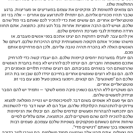
החולשות שלנו.
הם צמאים לתשומת לב ומקיפים את עצמם במעריצים או מעריצות
. ברגע
שכבר תהיו מכורים אליהם, הם יתחילו להתרועע עם אחרים – אלה בני זוג
פוטנציאליים אחרים. הם עושים זאת כדי להזכיר לכם שאתם בני מזל שהם
שלכם, ושיש להם הרבה אופציות אחרות בכל רגע נתון. כתוצאה, אתם תחוו
חרדה מתמדת לגבי מערכת היחסים שלכם.
אין להם עבר
. לעתים רחוקות הם יציגו אתכם בפני אנשים מעברם, או
מישהו שמכיר אותם תקופה משמעותית קודם ההיכרות שלכם. דעתם של
האנשים האלה לא בהכרח תהיה טובה עליהם, ולכן הם מרחיקים אותם
מכם.
הם יחבלו במערכות יחסים קיימות שלכם
. הם יעבדו קשה כדי להרחיק
אתכם ממשפחה וחברים. הם יגרמו לכם להרגיש לא בנוח בחברת האנשים
שהרגשתם הכי בטוחים בסביבתם. הם רוצים שתהיו תלויים ונאמנים רק
להם. הם גם לא רוצים שאנשים אחרים בחייכם יגידו לכם שבן או בת הזוג
שלכם הם "משוגעים". הם קנאים, וימנעו באופן פעיל מגע עם בני זוג
פוטנציאליים אחרים.
הם משקרים ללא הרף.
גם כשאין סיבה ממש לשקר – ותמיד יש להם הסבר
וצידוק למעשים שלהם.
הם אף פעם לא אשמים בשום דבר
. לפסיכופתים יש נטייה מופלאה למצוא
צידוקים להתנהגות הקלוקלת שלהם, אבל הם לא יעשו דבר כדי להשתנות.
הם יתכחשו להצהרות ומעשים קודמים שלהם
. הם יבטלו את הניסיונות
שלכם להוכיח להם שהם משקרים לכם, וכתוצאה, אתם עלולים לסיים
שיחות איתם כשאתם מפקפקים בשפיות שלכם עצמכם. פעמים רבות
תואשמו בכך שאתם "רגישים מדי".
הם טפילים
. אתם תהיו אלה שכמעט תמיד משלמים, הם יעברו לגור בדירה