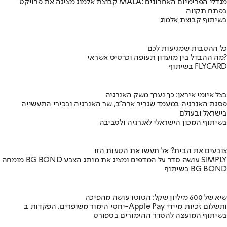
קבוצת אלמוג מציגה את פרויקט MALA: מגדלי הפרימיום האחרונים
בפתח תקווה
בשיתוף קבוצת אלמוג
כל ההטבות שמגיעות לכם
מה ההבדל בין מועדון תעופה וכרטיס אשראי?
בשיתוף FLYCARD
בצל איומי איראן: כך נערך משק האנרגיה
פסגת האנרגיה במעמד שגריר ארה"ב, שר האנרגיה ובכירי התעשייה
בישראל ובעולם
בשיתוף המכון הישראלי לאנרגיה ולסביבה
צובעים את הבית? אל תעשו את הטעות הזו
מומחה BG BOND עושה סדר על המדפים ומציג את מותג הצבע SIMPLY
בשיתוף BG BOND
שיא של 600 מיליון שקל: הטוטו עושה מהפיכה
יחסי הימור משופרים, הפקדות ב-Apple Pay ותשלום זכיות מיידי
בשיתוף המועצה להסדר ההימורים בספורט