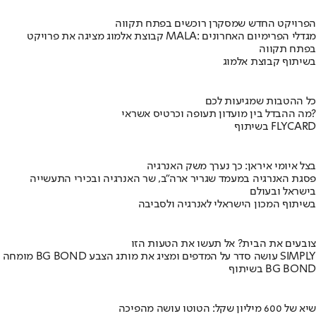
הפרויקט החדש שמסקרן רוכשים בפתח תקווה
קבוצת אלמוג מציגה את פרויקט MALA: מגדלי הפרימיום האחרונים
בפתח תקווה
בשיתוף קבוצת אלמוג
כל ההטבות שמגיעות לכם
מה ההבדל בין מועדון תעופה וכרטיס אשראי?
בשיתוף FLYCARD
בצל איומי איראן: כך נערך משק האנרגיה
פסגת האנרגיה במעמד שגריר ארה"ב, שר האנרגיה ובכירי התעשייה
בישראל ובעולם
בשיתוף המכון הישראלי לאנרגיה ולסביבה
צובעים את הבית? אל תעשו את הטעות הזו
מומחה BG BOND עושה סדר על המדפים ומציג את מותג הצבע SIMPLY
בשיתוף BG BOND
שיא של 600 מיליון שקל: הטוטו עושה מהפיכה