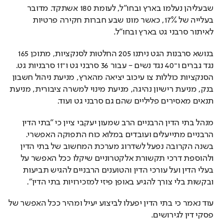
שבעליהן נעלמו בארץ ובחו"ל, לעומת 180 אשתקד. מדובר 
בעלייה של 17%, כאשר מונו שבע חברות חקירה פרטיות 
לאיתור סרבני גט בארץ ובחו"ל.
בנושא סרבנות הגט ניתנו 205 החלטות לסנקציות, מתוכן 165 
נגד גברים ו־40 נגד נשים - עבור 36 סרבני גט ו־11 סרבניות גט. 
הסנקציות כוללות צו עיכוב יציאה מהארץ, מניעת ניהול חשבון 
בנק, מניעת רישיון נהיגה, מניעת מינוי למשרה ציבורית, מניעת 
תנאים מאסירים פליליים שהם גם סרבני גט ועוד.
מנהל בתי הדין הרבניים הרב שמעון יעקבי ציין כי "בתי הדין 
הרבניים מתייעלים ועובדים במלוא כוח התפוקה האפשרי. 
בשנה הקרובה נפעל לשדרוג מערכת המחשוב של בתי הדין 
ולהוספת דרכי תקשורת אלקטרוניים שיקלו ככל האפשר על 
בעלי הדין ועל עורכי הדין והטוענים הרבניים להגיש תביעות 
ובקשות בלי צורך להגיע באופן פיזי למזכירויות בתי הדין". 
עוד נאמר כי בתי הדין יפעלו לביצוע יעיל ומהיר ככל האפשר של 
פסקי דין לגירושים.