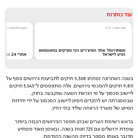
עוד כותרות
שחר שפירו
|
9:17
מערכת תרבות היום
|
8:54
משתדרגת? אחד הפיצ'רים הכי מציקים בוואטסאפ
הגיע לישראל
אחרי 24 שנה: הפרשן הוותיק עוזב את חדשות 13
בשנה האחרונה נפתחו 5,308 תיקים לתביעות גירושים נוסף על 
9,811 תיקים להסכמי גירושים. אלה מתווספים ל־3,545 תיקים 
ליישוב סכסוך על פי הוראת השעה שנקבעה בחוק, 
שבמסגרתה יש להקדים ניסיון ליישוב הסכסוך על ידי יחידות 
הסיוע של משרד הרווחה שליד בתי הדין.
בראש רשימת הערים שבהן מספר הגירושים הגבוה ביותר 
עומדת ירושלים עם 725 זוגות בשנה, ובאופן מאוד מפתיע 
מדובר באותו מספר בדיוק מהשנה הקודמת. 