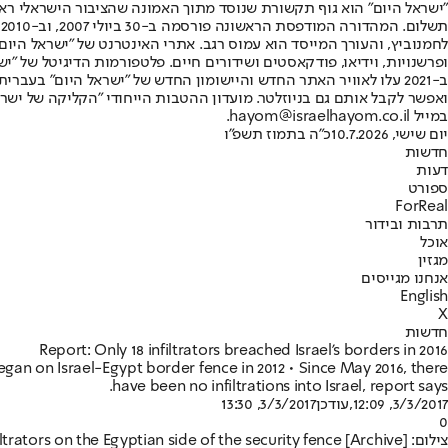
"ישראל היום" הוא גוף תקשורת שנוסד מתוך האמונה שהציבור הישראלי ראוי 
ת
ופרשנויות, וידיאו, פודקאסטים ושידורים חיים. פלטפורמות הדיגיטל של "ישרא
ב-2021 עלו לאוויר האתר החדש והיישומון החדש של "ישראל היום" בע
ואפשר לקבל אותם גם בניוזלטר. מועדון ההטבות הייחודי "הקליקה של ישרא
במייל hayom@israelhayom.co.il.
יום שישי, 10.7.2026
כ"ה בתמוז תשפ"ו
חדשות
דעות
ספורט
ForReal
תרבות ובידור
אוכל
מגזין
אנחנו מגייסים
English
X
חדשות
Report: Only 18 infiltrators breached Israel's borders in 2016
gan on Israel-Egypt border fence in 2012 • Since May 2016, there
have been no infiltrations into Israel, report says.
3/3/2017, 12:09
,עודכן
3/3/2017, 13:30
0
צילום: Reuters // African infiltrators on the Egyptian side of the security fence [Archive]