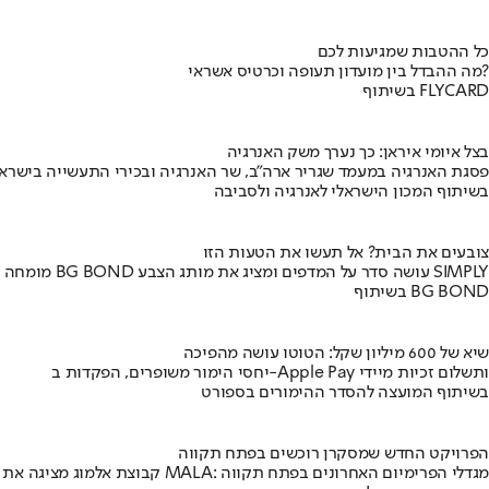
כל ההטבות שמגיעות לכם
מה ההבדל בין מועדון תעופה וכרטיס אשראי?
בשיתוף FLYCARD
בצל איומי איראן: כך נערך משק האנרגיה
פסגת האנרגיה במעמד שגריר ארה"ב, שר האנרגיה ובכירי התעשייה בישראל
בשיתוף המכון הישראלי לאנרגיה ולסביבה
צובעים את הבית? אל תעשו את הטעות הזו
מומחה BG BOND עושה סדר על המדפים ומציג את מותג הצבע SIMPLY
בשיתוף BG BOND
שיא של 600 מיליון שקל: הטוטו עושה מהפיכה
יחסי הימור משופרים, הפקדות ב-Apple Pay ותשלום זכיות מיידי
בשיתוף המועצה להסדר ההימורים בספורט
הפרויקט החדש שמסקרן רוכשים בפתח תקווה
קבוצת אלמוג מציגה את פרויקט MALA: מגדלי הפרימיום האחרונים בפתח תקווה