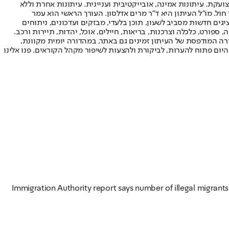
ועקת. עיתונות אמינה, אובייקטיבית ועניינית. עיתונות אחרת וללא
עור החשיפה הגבוה ביותר בימי חול. מו"ל העיתון היא ד"ר מרים אדלסון. העורך הראשי הוא עמר
 והעורך המייסד הוא עמוס רגב. אתרי האינטרנט של "ישראל היום" בעברית ובאנגלית, כמו כן היישומונים (אפליקציות) לאנדרואיד ול-iOS, מציגים חדשות מסביב לשעון, תוכן בלעדי, מבזקים ועדכונים, ניתוחים
, ספורט, כלכלה וצרכנות, בריאות, חיילים, אוכל, יהדות, תיירות ורכב.
דורה המודפסת של העיתון זמינים גם באתר, במהדורה יומית מקוונת,
היום פתוח להערות, לביקורת ולהצעות לשיפור מקהל הקוראים. פנו אלינו
Immigration Authority report says number of illegal migrants