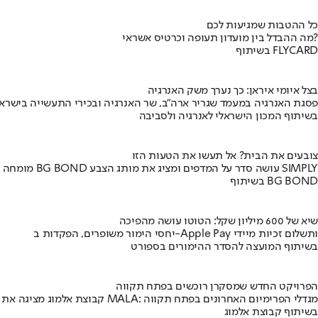
כל ההטבות שמגיעות לכם
מה ההבדל בין מועדון תעופה וכרטיס אשראי?
בשיתוף FLYCARD
בצל איומי איראן: כך נערך משק האנרגיה
פסגת האנרגיה במעמד שגריר ארה"ב, שר האנרגיה ובכירי התעשייה בישראל
בשיתוף המכון הישראלי לאנרגיה ולסביבה
צובעים את הבית? אל תעשו את הטעות הזו
מומחה BG BOND עושה סדר על המדפים ומציג את מותג הצבע SIMPLY
בשיתוף BG BOND
שיא של 600 מיליון שקל: הטוטו עושה מהפיכה
יחסי הימור משופרים, הפקדות ב-Apple Pay ותשלום זכיות מיידי
בשיתוף המועצה להסדר ההימורים בספורט
הפרויקט החדש שמסקרן רוכשים בפתח תקווה
קבוצת אלמוג מציגה את פרויקט MALA: מגדלי הפרימיום האחרונים בפתח תקווה
בשיתוף קבוצת אלמוג