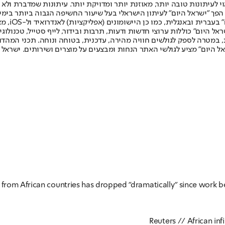
לעיתונות טובה יותר, מאוזנת יותר ומדויקת יותר. עיתונות שמדברת ולא צ
שלום. המהדורה המודפסת הראשונה פורסמה ב-30 ביולי 2007, וב-2010 הפך "ישראל היום" לעיתון הישראלי בעל שי
לחמנוביץ,
ל היום" כוללות ערוצי חדשות ודעות, תרבות ובידור, לייף סטייל, טכנולוגיה
ברית, במטרה לספק לגולשים חוויה מהירה, עדכנית, בטוחה ונוחה. תכני המה
ל היום" מציע לגולשי האתר הנחות ומבצעים על מוצרים ושירותים. ישראל 
 from African countries has dropped "dramatically" since work be