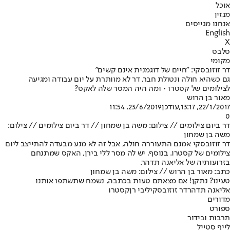
אוכל
מגזין
אנחנו מגייסים
English
X
סלבס
מקומי
דר זוזובסקי: "חיים של דוגמנית אינם קשים"
גם כשהיא חולה ונטולת חבר, דר לא מוותרת על יום עבודה ומגיעה
לצילומים של קסטרו • ומה היה המסר שלה לאקס?
מאור בן הרוש
22/1/2017, 13:17
,עודכן
23/6/2019, 11:54
0
דר ביום צילומים // צילום: משה בן שמחון // דר ביום צילומים // צילום:
משה בן שמחון
דר זוזובסקי אמנם התעוררה חולה, אבל זה לא מנע מבעדה להתייצב ליום
צילומים של קסטרו. בנוסף, יש לה מסר ללי בירן, האקס שמתנחם
בזרועותיה של אליאנה תדהר.
כתב: מאור בן הרוש // צילום: משה בן שמחון
טעינו? נתקן! אם מצאתם טעות בכתבה, נשמח שתשתפו אותנו
אליאנה תדהר
דר זוזובסקי
ליבי רן
קסטרו
מדורים
ספורט
תרבות ובידור
לייף סטייל