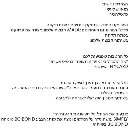
הצהרת נגישות
תנאי שימוש
כדאי
להכיר
הפרויקט החדש שמסקרן רוכשים בפתח תקווה
קבוצת אלמוג מציגה את פרויקט MALA: מגדלי הפרימיום האחרונים
בפתח תקווה
בשיתוף קבוצת אלמוג
כל ההטבות שמגיעות לכם
מה ההבדל בין מועדון תעופה וכרטיס אשראי?
בשיתוף FLYCARD
בצל איומי איראן: כך נערך משק האנרגיה
פסגת האנרגיה במעמד שגריר ארה"ב, שר האנרגיה ובכירי התעשייה
בישראל ובעולם
בשיתוף המכון הישראלי לאנרגיה ולסביבה
צובעים את הבית? אל תעשו את הטעות הזו
מומחה BG BOND עושה סדר על המדפים ומציג את מותג הצבע SIMPLY
בשיתוף BG BOND