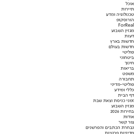
אוכל
תיירות
טכנולוגיה ומדע
הורוסקופ
ForReal
מגזין השבוע
דעות
חדשות בארץ
חדשות בעולם
פוליטי
ביטחוני
חינוך
בריאות
משפט
תחבורה
פוליטי-מדיני
כללי ומידע
דף הבית
זמני כניסת וצאת שבת
מגזין השבוע
בחירות 2026
אודות
צור קשר
נבחרת הכתבים והפרשנים
מדיניות פרטיות