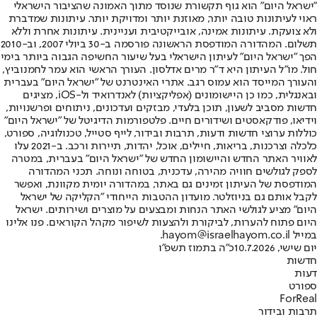
"ישראל היום" הוא גוף תקשורת שנוסד מתוך האמונה שהציבור הישראלי
ראוי לעיתונות טובה יותר, מאוזנת יותר ומדויקת יותר. עיתונות שמדברת
ולא צועקת. עיתונות אמינה, אובייקטיבית ועניינית. עיתונות אחרת וללא
תשלום. המהדורה המודפסת הראשונה פורסמה ב-30 ביולי 2007, וב-2010
הפך "ישראל היום" לעיתון הישראלי בעל שיעור החשיפה הגבוה ביותר בימי
חול. מו"ל העיתון היא ד"ר מרים אדלסון. העורך הראשי הוא עמר לחמנוביץ,
והעורך המייסד הוא עמוס רגב. אתרי האינטרנט של "ישראל היום" בעברית
ובאנגלית, כמו כן היישומונים (אפליקציות) לאנדרואיד ול-iOS, מציגים
חדשות מסביב לשעון, תוכן בלעדי, מבזקים ועדכונים, ניתוחים ופרשנויות,
וידיאו, פודקאסטים ושידורים חיים. פלטפורמות הדיגיטל של "ישראל היום"
כוללות ערוצי חדשות ודעות, תרבות ובידור, לייף סטייל, טכנולוגיה, ספורט,
כלכלה וצרכנות, בריאות, חיילים, אוכל, יהדות, תיירות ורכב. ב-2021 עלו
לאוויר האתר החדש והיישומון החדש של "ישראל היום" בעברית, במטרה
לספק לגולשים חוויה מהירה, עדכנית, בטוחה ונוחה. תכני המהדורה
המודפסת של העיתון זמינים גם באתר, במהדורה יומית מקוונת, ואפשר
לקבל אותם גם בניוזלטר. מועדון ההטבות הייחודי "הקליקה של ישראל
היום" מציע לגולשי האתר הנחות ומבצעים על מוצרים ושירותים. ישראל
היום פתוח להערות, לביקורת ולהצעות לשיפור מקהל הקוראים. פנו אלינו
במייל hayom@israelhayom.co.il.
יום שישי, 10.7.2026
כ"ה בתמוז תשפ"ו
חדשות
דעות
ספורט
ForReal
תרבות ובידור