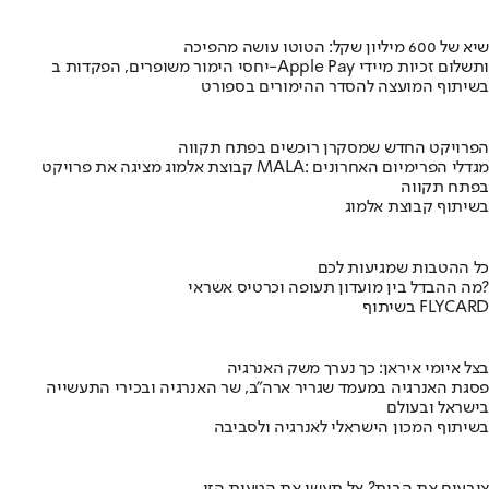
שיא של 600 מיליון שקל: הטוטו עושה מהפיכה
יחסי הימור משופרים, הפקדות ב-Apple Pay ותשלום זכיות מיידי
בשיתוף המועצה להסדר ההימורים בספורט
הפרויקט החדש שמסקרן רוכשים בפתח תקווה
קבוצת אלמוג מציגה את פרויקט MALA: מגדלי הפרימיום האחרונים
בפתח תקווה
בשיתוף קבוצת אלמוג
כל ההטבות שמגיעות לכם
מה ההבדל בין מועדון תעופה וכרטיס אשראי?
בשיתוף FLYCARD
בצל איומי איראן: כך נערך משק האנרגיה
פסגת האנרגיה במעמד שגריר ארה"ב, שר האנרגיה ובכירי התעשייה
בישראל ובעולם
בשיתוף המכון הישראלי לאנרגיה ולסביבה