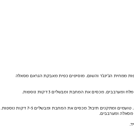
ון מעבדים למחית את הג'ינג'ר, השום, הצ'ילי האדום ומיץ הלימון, עם 2 כפות מים. מניחים את נתחי העוף בקערה עם המנגו, קורט מלח ו־3 כפות ממחית הג'ינג'ר והשום. מוסיפים כפית מאבקת הגראם מסאלה
בים. מכסים את המחבת ומבשלים 3 דקות נוספות.
קנים תיבול. מכסים את המחבת ומבשלים 7-5 דקות נוספות.
 מסאלה ומערבבים.
ד.