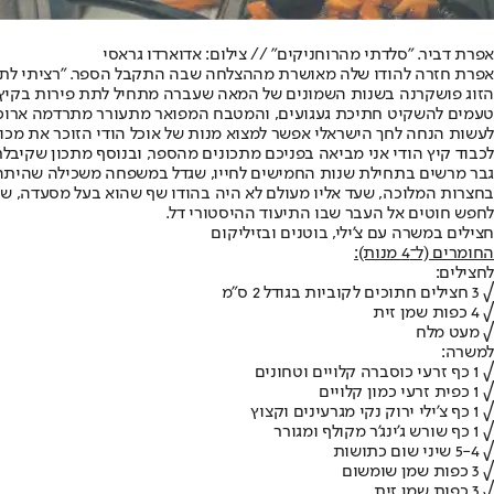
אפרת דביר. "סלדתי מהרוחניקים" // צילום: אדוארדו גראסי
אפרת חזרה להודו שלה מאושרת מההצלחה שבה התקבל הספר. "רציתי לתת ו
הזוג פושקרנה בשנות השמונים של המאה שעברה מתחיל לתת פירות בקיץ ה
טעמים להשקיט חתיכת געגועים, והמטבח המפואר מתעורר מתרדמה ארוכה. מס
לעשות הנחה לחך הישראלי אפשר למצוא מנות של אוכל הודי הזוכר את מכור
לכבוד קיץ הודי אני מביאה בפניכם מתכונים מהספר, ובנוסף מתכון שקיבל
גבר מרשים בתחילת שנות החמישים לחייו, שגדל במשפחה משכילה שהיתה 
בחצרות המלוכה, שעד אליו מעולם לא היה בהודו שף שהוא בעל מסעדה, שלא
לחפש חוטים אל העבר שבו התיעוד ההיסטורי דל.
חצילים במשרה עם צ'ילי, בוטנים ובזיליקום
החומרים (ל־4 מנות):
לחצילים:
√ 3 חצילים חתוכים לקוביות בגודל 2 ס"מ
√ 4 כפות שמן זית
√ מעט מלח
למשרה:
√ 1 כף זרעי כוסברה קלויים וטחונים
√ 1 כפית זרעי כמון קלויים
√ 1 כף צ'ילי ירוק נקי מגרעינים וקצוץ
√ 1 כף שורש ג'ינג'ר מקולף ומגורר
√ 5-4 שיני שום כתושות
√ 3 כפות שמן שומשום
√ 3 כפות שמן זית