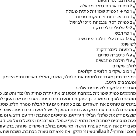
√ מלח גס, לפי הטעם
√ 2 כפיות אבקת גראם מסאלה
√ 1 כף + 1 כפית שמן זית כתית מעולה
√ 1 כוס עגבניות מרוסקות טריות
√ 2 כפיות רסק עגבניות מוכן לבישול
√ 3-2 פלפלי צ'ילי ירוקים
√ 1 כף דבש
√ 1/4 כפית עלי חילבה מיובשים
לקישוט:
√ רצועות ג'ינג'ר דקות
√ עלי כוסברה טריים
√ עלי חילבה מיובשים
לחלב שקדים:
√ 1 כוס שקדים חלוטים וקלופים
ומערבבים היטב.
מעבירים למקרר לשעתיים־שלוש.
מחממים כפית שמן זית במחבת ומטגנים את יתרת מחית הג'ינג'ר והשום. מוסיפי
מוסיפים לעוף המושרה כף שמן זית ומערבבים היטב. מעבירים את העוף לרשת של סיר לטיגון באד
בינתיים טוחנים את השקדים עם 2 כוסות מים עד לקבלת ממרח חלק. מסננים במסננת דקה או מבעד לבד מוסלין אגב לחיצה עם הכף.
מוסיפים למחבת את רסק העגבניות המוכן לבישול ומערבבים היטב. שומרים מעט
קוצצים דק את פלפלי הצ'ילי הירוקים, מוסיפים למחבת יחד עם הדבש ומ
כעת מוסיפים למחבת את נתחי העוף שנצלו, מערבבים ומבשלים על אש קטנה 3-2 דק
מעבירים את העוף לקערת הגשה. מקשטים בחלב השקדים שנותר, ברצועות ג'י
hillaal1@gmail.com
טעינו? נתקן! אם מצאתם טעות בכתבה, נשמח שתשת