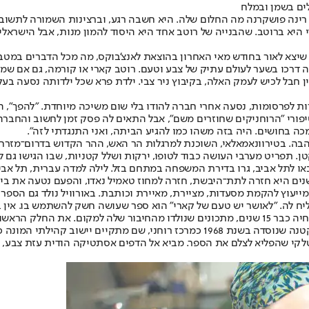
לים בשמן ובמלח
ה רינה פושקרנה מה החלום שלה. היא חשבה רגע, וברצינות השמורה לתשוב
א ברוטב. שהבנייה של רוטב אחד היא היסוד להמון מנות, אבל הישראלים
ניסה דרכו בשער לעולם עתיק של צבע וטעם. רוטב קארי או קורמה, גם אם שמי
 של רינה התגשם במלואו בישראלית הזו שנולדה לפני 51 שנה, בין חבל לכיש לעמק האלה, בקיבוץ ניר צבי. י
מנות ומעצבת תפאורות לפרסומות, נסעה אחרי חברה להודו בלי שום משיכה מיוחדת. "
פורי "הרוחניקים שחוזרים משם", אבל התאים לה פסק זמן לחשוב והחברה 
 מכה בחושים. היה בזה משהו כמו להגיע הביתה, ואני התנגדתי לזה".
ה. בטירוונאמאלאי, השוכנת למרגלות הר האש, ההר הקדוש בדרום־מזרח הו
. תפריט מערבי העושה כבוד לטופו, ירקות ושלל קטניות, שבו הגישו גם ל
האם והם באו לתל אביב, גרו בדירת המשפחה במתחם בזל. לילה למדה עברית, תל
עוץ להקמת מסעדות, מציירת, מאיירת וכותבת. באורוויל נולד גם הספר 
הצליח לה. "לאושר יש טעם של קארי" הוא ספר שעושה חשק להשתמש בו. אין 
בסיסי למקום, ורוב המתכונים שבו מתרכזים במטבח הטמילי שבתוכו היא חיה כבר 15 שנים, מתכונים
טלקי שהפליא לצלם את הספר. מביא אל הדפים אסתטיקה הודית עזת צבע, ו