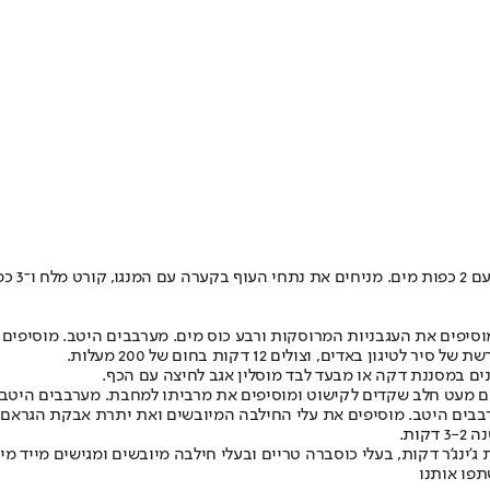
במעבד מז
ם את העגבניות המרוסקות ורבע כוס מים. מערבבים היטב. מוסיפים מלח ומערב
ים, וצולים 12 דקות בחום של 200 מעלות.
 חלב שקדים לקישוט ומוסיפים את מרביתו למחבת. מערבבים היטב. טועמים ומת
ערבבים היטב. מוסיפים את עלי החילבה המיובשים ואת יתרת אבקת הגראם
ות.
נג'ר דקות, בעלי כוסברה טריים ובעלי חילבה מיובשים ומגישים מייד מיי
פו אותנו