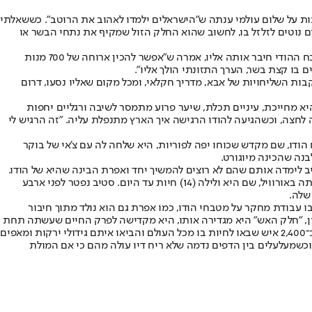
ות על שלום עולמי ענתה ש"הישראלים ילמדו לאהוב את הרוטב". כששאלתי
 נוטים לזלזל בו, לחשוב שהוא החלק הזול שמקיף את נתחי הבשר או
כששאלתי את אפרת דביר, מחברת ספר הבישול "לאושר יש טעם של קארי", שיצא לאור בחודש מאי האחרון בהוצאת לאנצ'בוקס, מה מכל הדברים במטבח ההודי חיבר אותה אליו, אמרה ש"אפשר להכין ארוחה של 700 מנות
ם בו קצת בשר, הערך התזונתי הולך אליו".
לדת פרא שכל ילדותה נסעה בעקבות השליחויות של אבא, מדריך חקלאי, ומכל מקום שאליו נסעו, דרום
להפך", היא מחייכת, עיניים תכלת, שיער פרוע מתמסר לשיבה ורגליים יחפות
לחצה, וכשהגיעה להודו הרגישה איך הארץ מתנפלת עליה. "זה הרגיש לי
דו, שם מקדש שכוחו יפה לפוריות, היא שלחה לה עם צ'אי של בוקר
בנה שהכינה מיוגורט.
 אביב לימדה אותם שהם לא רוצים להמשיך יחד ואפרת הבינה שהיא של הודו.
"פתאום הבנתי את כל הנקרעים מגעגועים לציון", היא אומרת. אחרי שלוש שנים היא חזרה לתת־היבשת, חזרה למחוז טאמיל נאדו, והפעם נטעה את ביתה באורוויל, שם היא ולילה (14) חיות עד היום. סטיב נפטר לפני ארבע
שלה.
בו עבודת מחקר על מטבחי הודו, כמו אפרת גם הוא נולד מתוך חיבור
 שנולדו מהחיבור שלה למקום. את החלק הראשון, "חלק האש" היא מגדירה אותו, היא מקדישה לפרק החיים שעשתה תחת
ההר הקדוש, ואילו השני, פרק המים בחייה, מוקדש לחיים באורוויל, עיירה קטנה שנוסדה בשנת 1968 כמרכז רוחני, שם מתקיים יישוב קהילתי המונה כ־2,400 איש שבאו לחיות בו מכל העולם והביאו איתם גידולי ירקות ומאפים
כשמעלעלים בין הדפים נדמה שלא ריח דיו עולה מהם כי אם המולת