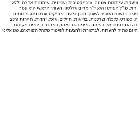
ועקת. עיתונות אמינה, אובייקטיבית ועניינית. עיתונות אחרת וללא
עור החשיפה הגבוה ביותר בימי חול. מו"ל העיתון היא ד"ר מרים אדלסון. העורך הראשי הוא עמר
 והעורך המייסד הוא עמוס רגב. אתרי האינטרנט של "ישראל היום" בעברית ובאנגלית, כמו כן היישומונים (אפליקציות) לאנדרואיד ול-iOS, מציגים חדשות מסביב לשעון, תוכן בלעדי, מבזקים ועדכונים, ניתוחים
, ספורט, כלכלה וצרכנות, בריאות, חיילים, אוכל, יהדות, תיירות ורכב.
דורה המודפסת של העיתון זמינים גם באתר, במהדורה יומית מקוונת,
היום פתוח להערות, לביקורת ולהצעות לשיפור מקהל הקוראים. פנו אלינו