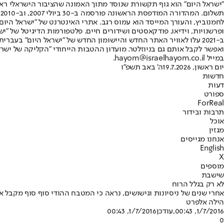
"ישראל היום" הוא גוף תקשורת שנוסד מתוך האמונה שהציבור הישראלי ראוי 
ת
ופרשנויות, וידיאו, פודקאסטים ושידורים חיים. פלטפורמות הדיגיטל של "ישרא
ב-2021 עלו לאוויר האתר החדש והיישומון החדש של "ישראל היום" בע
ואפשר לקבל אותם גם בניוזלטר. מועדון ההטבות הייחודי "הקליקה של ישרא
במייל hayom@israelhayom.co.il.
יום ראשון, 19.7.2026
ה' באב תשפ"ו
חדשות
דעות
ספורט
ForReal
תרבות ובידור
אוכל
מגזין
אנחנו מגייסים
English
X
מוספים
שישבת
לא רק בגלל הרוח
אחרי שנים של ניסיונות וגישושים, נראה כי המטבח ההודי סוף סוף מקבל 
הילה אלפרט
1/7/2016, 00:43
,עודכן
1/7/2016, 00:43
0