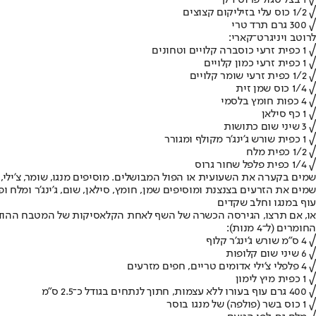
√ 1 בצל סגול פרוס דק
√ 1/2 כוס עלי בזיליקום קצוצים
√ 300 גרם תרד טרי
לרוטב ויניגרט־קארי:
√ 1 כפית זרעי כוסברה קלויים וטחונים
√ 1 כפית זרעי כמון קלויים
√ 1/2 כפית זרעי שומר קלויים
√ 1/4 כוס שמן זית
√ 4 כפות חומץ בלסמי
√ 1 כף סילאן
√ 3 שיני שום כתושות
√ 1 כפית שורש ג'ינג'ר מקולף ומגורר
√ 1/2 כפית מלח
√ 1/4 כפית פלפל שחור גרוס
שמים בקערה את השעועית או הפול המבושלים. מוסיפים מנגו, שומר, צ'ילי, ב
שמים את הזרעים בצנצנת ומוסיפים שמן, חומץ, סילאן, שום, ג'ינג'ר ומלח
עוף במנגו וחלב שקדים
או, אם תרצו, הגירסה הכשרה של השף לאחת הקלאסיקות של המטבח ההודי.
החומרים (ל־4 מנות):
√ 4 ס"מ שורש ג'ינג'ר קלוף
√ 6 שיני שום קלופות
√ 4 פלפלי צ'ילי אדומים טריים, חפים מזרעים
√ 1 כפית מיץ לימון
√ 400 גרם עוף בעורו ללא עצמות, חתוך לנתחים בגודל כ־2.5 ס"מ
√ 1 כוס בשר (פולפה) של מנגו בוסר