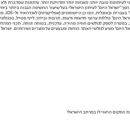
לעיתונות טובה יותר, מאוזנת יותר ומדויקת יותר. עיתונות שמדברת ולא צ
שלום. המהדורה המודפסת הראשונה פורסמה ב-30 ביולי 2007, וב-2010 הפך "ישראל היום" לעיתון הישראלי בעל שי
לחמנוביץ,
ל היום" כוללות ערוצי חדשות ודעות, תרבות ובידור, לייף סטייל, טכנולוגיה
ברית, במטרה לספק לגולשים חוויה מהירה, עדכנית, בטוחה ונוחה. תכני המה
ל היום" מציע לגולשי האתר הנחות ומבצעים על מוצרים ושירותים. ישראל 
את המקום הראוי לו במרחב הישראלי