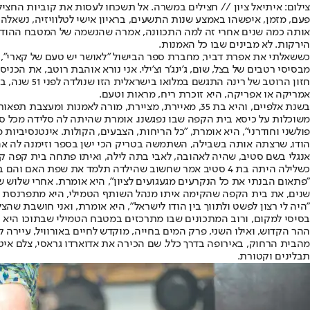
צילום: איתיאל ציון // חצילים במשרה. אל תשכחו לעסות את קוביות החצי
פעם, מזמן, איפשהו באמצע שנות התשעים, בראיון אישי לטלוויזיה, נשאל
אותה כמה שנים אחרי זה למה התכוונה, אמרה שהנשמה של המטבח ההודי הי
הירקות. לא מבינים שבו כל האמנות.
מבסיסי רטבים של בצל, שום, ג'ינג'ר וצ'ילי. אני נורא אוהבת רוטב, את הכ
חזון הרוטב
אמריקה או אפריקה, היא זוכרת ריח, מראות וטעם.
בשנת אלפיים, והיא בת 35, מאיירת, מציירת, מורה לא
משוכלות על כיסא בית הקפה שבו נפגשנו. אומרת שהיתה לה סלידה מכל סי
פולשני וחודרני", היא אומרת, "כל הריחות, הצבעים, הקולות. אינטנסיביות
הודו, שרצתה אותה בשבילה, השתמשה בטריק הכי ישן בספר וזימנה לה אהב
אנגלי בשם סטיב, שהיה לאהובה, לאבי בתה לילה, ואיתו פתחה בית קפה קטן
כשלילה היתה בת 4 סטיב אמר שחשוב שהילדה תלמד את שפת 
שנים, את בית הקפה שהקימה איתו מנהל השותף הטמילי, היא מתפרנסת מיי
"היה לי רצון לפשט ולתווך בין הודו לישראל", היא אומרת, ואני חושבת ש
מהבית הרחוק, באירופה בדרך כלל. שם הכירה את אדוארדו גראסי, צלם אי
תבלינים וקטורת.