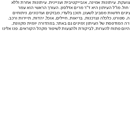
ועקת. עיתונות אמינה, אובייקטיבית ועניינית. עיתונות אחרת וללא
עור החשיפה הגבוה ביותר בימי חול. מו"ל העיתון היא ד"ר מרים אדלסון. העורך הראשי הוא עמר
 והעורך המייסד הוא עמוס רגב. אתרי האינטרנט של "ישראל היום" בעברית ובאנגלית, כמו כן היישומונים (אפליקציות) לאנדרואיד ול-iOS, מציגים חדשות מסביב לשעון, תוכן בלעדי, מבזקים ועדכונים, ניתוחים
, ספורט, כלכלה וצרכנות, בריאות, חיילים, אוכל, יהדות, תיירות ורכב.
דורה המודפסת של העיתון זמינים גם באתר, במהדורה יומית מקוונת,
היום פתוח להערות, לביקורת ולהצעות לשיפור מקהל הקוראים. פנו אלינו