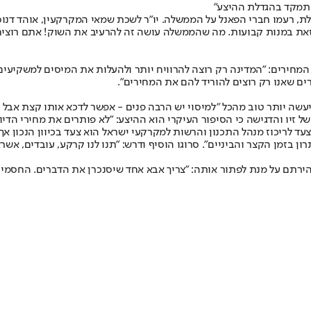
להתמקד בהגדלת ההיצע"
ת, רעמו חברי הפאנל על הממשלה. יו"ר לשכת שמאי המקרקעין, אוהד דנוס
ת המחירים: "המדינה רק רוצה להרוויח יותר ולהעלות את המיסים למשקיעי
 שאנו רק רוצים להוריד להם את המחירים".
עשה יותר טוב מהכל "למיסוי יש הרבה פנים - אפשר לדכא אותו קצת אבל
ל זיו והדגישה כי הסיפור העיקרי הוא ההיצע: "לא פותרים את מחירי הדיו
צעד לריכוז מנהל התכנון והרשות למקרקעי ישראל הוא צעד בכיוון הנכון אך 
ן בזמן הקצר והביניים". סרוגו הוסיף ודרש: "תנו לנו קרקע, עובדים, אשר
ך להירתם על מנת לפתור אותה: "צריך אבא אחד שיסנכרן את הדברים. החס