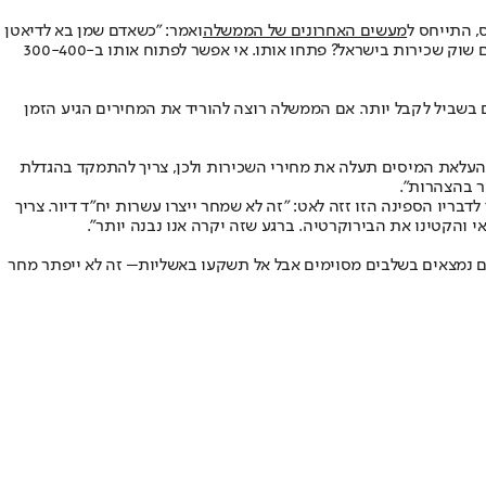
, התייחס ל
מעשים האחרונים של הממשלה
ואמר: "כשאדם שמן בא לדיאטן
ושואל אותו איך להרזות, אומרים לו דבר ראשון לאכול, לא להפסיק, ולעשות זאת במנות קבועות. מה שהממשלה עושה זה להרעיב את השוק! אתם רוצים שוק שכירות בישראל? פתחו אותו. אי אפשר לפתוח אותו ב-300-400
ם בשביל לקבל יותר. אם הממשלה רוצה להוריד את המחירים הגיע הזמן
 העלאת המיסים תעלה את מחירי השכירות ולכן, צריך להתמקד בהגדלת
ר בהצהרות".
לדבריו הספינה הזו זזה לאט: "זה לא שמחר ייצרו עשרות יח"ד דיור. צריך
אי והקטינו את הבירוקרטיה. ברגע שזה יקרה אנו נבנה יותר".
מים נמצאים בשלבים מסוימים אבל אל תשקעו באשליות– זה לא ייפתר מחר