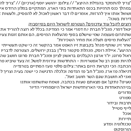
"צריך להתמקד בהגדלת ההיצע" // צילום: יהושע יוסף (ארכיון) // "צריך 
במהלך כנס תחזיות בכנס התאחדות בוני הארץ, המתקיים במלון הרודס איל
דירות בשנה".
רוצים לקבל עוד עדכונים? הצטרפו לישראל היום בפייסבוק
יגאל דמרי, מנכ"ל חברת י.ח דמרי אמר כי המדינה בכלל לא רוצה להוריד א
שתתרום מעצמה שמי שישלם בסוף מהעלאת המיסים, הם אותם זוגות צעירים
"העלאת מיסים תעלה את מחיר השכירות"
שחר זיו, שותף מנהל בקבוצת זיו האפט אמר בהקשר זה כי שקט תעשייתי י
ההיצע". איילת רוסק, מנהלת סקטור נדל"ן בבנק ירושלים, הצטרפה לדבריו ש
ראול סרוגו, יו"ר ארגון הקבלנים בראשון לציון ומנכ"ל חברת סרוגו חושב שה
להיות מגוון רב של אפשרויות - התחדשות עירונית למשל, זה צעד שיביא פתרו
הכתבה הכי נקראת היום באתר: צילום סלפי נועז הסתיים בטרגדיה
דניאלה פז ארז, מנכ"ל חב' פז הנדסה וכלכלה הדגישה כי ישנה בעיה וצרי
ואני לא חושבת שגם השר חושב זאת".
טעינו? נתקן! אם מצאתם טעות בכתבה, נשמח שתשתפו אותנו
בניה
התאחדות בוני הארץ
חדשות ישראל היום
מחירי הדיור
מדורים
ספורט
תרבות ובידור
לייף סטייל
אוכל
תיירות
טכנולוגיה ומדע
הורוסקופ