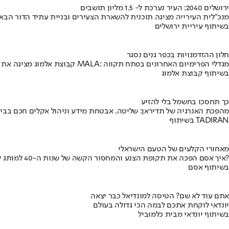
ירושלים 2040: העיר נערכת ל- 1.5 מליון תושבים
מנכ"לית העירייה מציגה תוכנית להשארת הצעירים ובניית עתיד הדור הבא
בשיתוף עיריית ירושלים
חלון ההזדמנויות בכפר גנים נסגר
קבוצת אלמוג מציגה את פרויקט MALA: מגדלי הפרימיום האחרונים בפתח תקווה
בשיתוף קבוצת אלמוג
כך תחסכו בחשמל בלי להזיע
מהפכת האנרגיה של תדיראן: שליטה, אבטחת מידע וניהול אקלים חכם בבי
בשיתוף TADIRAN
מאחורי הקלעים של הטעם הישראלי
איך אסם הפכה את תקופת הצנע והמחסור הקשה של שנות ה-40 למותג לאומי?
בשיתוף אסם
אתם עוד לא שם? הטיסה למונדיאל כבר יצאה
יונדאי לוקחת אתכם לבמה הכי גדולה בעולם
בשיתוף יונדאי מבית כלמוביל