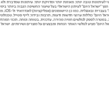
לעיתונות טובה יותר, מאוזנת יותר ומדויקת יותר. עיתונות שמדברת ולא צ
שלום. המהדורה המודפסת הראשונה פורסמה ב-30 ביולי 2007, וב-2010 הפך "ישראל היום" לעיתון הישראלי בעל שי
לחמנוביץ,
ל היום" כוללות ערוצי חדשות ודעות, תרבות ובידור, לייף סטייל, טכנולוגיה
ברית, במטרה לספק לגולשים חוויה מהירה, עדכנית, בטוחה ונוחה. תכני המה
ל היום" מציע לגולשי האתר הנחות ומבצעים על מוצרים ושירותים. ישראל 