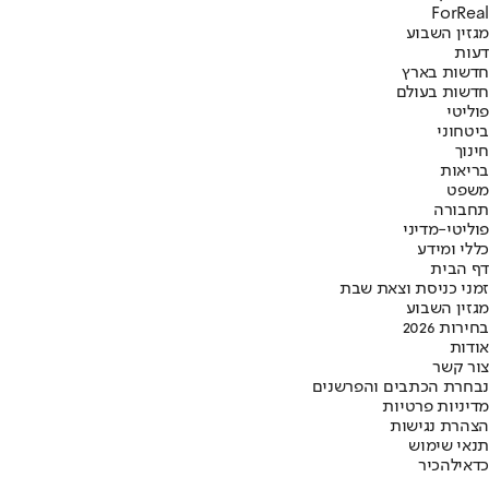
ForReal
מגזין השבוע
דעות
חדשות בארץ
חדשות בעולם
פוליטי
ביטחוני
חינוך
בריאות
משפט
תחבורה
פוליטי-מדיני
כללי ומידע
דף הבית
זמני כניסת וצאת שבת
מגזין השבוע
בחירות 2026
אודות
צור קשר
נבחרת הכתבים והפרשנים
מדיניות פרטיות
הצהרת נגישות
תנאי שימוש
כדאי
להכיר