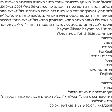
"ישראל היום" הוא גוף תקשורת שנוסד מתוך האמונה שהציבור הישראלי ראוי 
ת
ופרשנויות, וידיאו, פודקאסטים ושידורים חיים. פלטפורמות הדיגיטל של "ישרא
ב-2021 עלו לאוויר האתר החדש והיישומון החדש של "ישראל היום" בע
ואפשר לקבל אותם גם בניוזלטר. מועדון ההטבות הייחודי "הקליקה של ישרא
במייל hayom@israelhayom.co.il.
יום חמישי, 11.6.2026
כ"ו בסיון תשפ"ו
חדשות
דעות
ספורט
ForReal
תרבות ובידור
אוכל
מגזין
אנחנו מגייסים
English
X
חדשות
בארץ
איך פותרים את בעיית הדיור?
דיון סוער בכנס הנדל"ן באילת • "העלאת מיסים תעלה את מחיר השכירות"
חזי שטרנליכט
14/5/2015, 20:04
,עודכן
14/5/2015, 20:04
0