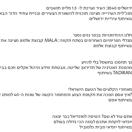
ירושלים 2040: העיר נערכת ל- 1.5 מליון תושבים
מנכ"לית העירייה מציגה תוכנית להשארת הצעירים ובניית עתיד הדור הבא
בשיתוף עיריית ירושלים
חלון ההזדמנויות בכפר גנים נסגר
קבוצת אלמוג מציגה את פרויקט MALA: מגדלי הפרימיום האחרונים בפתח תקווה
בשיתוף קבוצת אלמוג
כך תחסכו בחשמל בלי להזיע
מהפכת האנרגיה של תדיראן: שליטה, אבטחת מידע וניהול אקלים חכם בבי
בשיתוף TADIRAN
מאחורי הקלעים של הטעם הישראלי
איך אסם הפכה את תקופת הצנע והמחסור הקשה של שנות ה-40 למותג לאומי?
בשיתוף אסם
אתם עוד לא שם? הטיסה למונדיאל כבר יצאה
יונדאי לוקחת אתכם לבמה הכי גדולה בעולם
בשיתוף יונדאי מבית כלמוביל