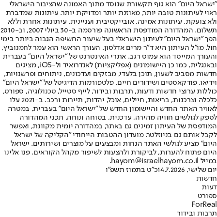
"ישראל היום" הוא גוף תקשורת שנוסד מתוך האמונה שהציבור הישראלי
ראוי לעיתונות טובה יותר, מאוזנת יותר ומדויקת יותר. עיתונות שמדברת
ולא צועקת. עיתונות אמינה, אובייקטיבית ועניינית. עיתונות אחרת וללא
תשלום. המהדורה המודפסת הראשונה פורסמה ב-30 ביולי 2007, וב-2010
הפך "ישראל היום" לעיתון הישראלי בעל שיעור החשיפה הגבוה ביותר בימי
חול. מו"ל העיתון היא ד"ר מרים אדלסון. העורך הראשי הוא עמר לחמנוביץ,
והעורך המייסד הוא עמוס רגב. אתרי האינטרנט של "ישראל היום" בעברית
ובאנגלית, כמו כן היישומונים (אפליקציות) לאנדרואיד ול-iOS, מציגים
חדשות מסביב לשעון, תוכן בלעדי, מבזקים ועדכונים, ניתוחים ופרשנויות,
וידיאו, פודקאסטים ושידורים חיים. פלטפורמות הדיגיטל של "ישראל היום"
כוללות ערוצי חדשות ודעות, תרבות ובידור, לייף סטייל, טכנולוגיה, ספורט,
כלכלה וצרכנות, בריאות, חיילים, אוכל, יהדות, תיירות ורכב. ב-2021 עלו
לאוויר האתר החדש והיישומון החדש של "ישראל היום" בעברית, במטרה
לספק לגולשים חוויה מהירה, עדכנית, בטוחה ונוחה. תכני המהדורה
המודפסת של העיתון זמינים גם באתר, במהדורה יומית מקוונת, ואפשר
לקבל אותם גם בניוזלטר. מועדון ההטבות הייחודי "הקליקה של ישראל
היום" מציע לגולשי האתר הנחות ומבצעים על מוצרים ושירותים. ישראל
היום פתוח להערות, לביקורת ולהצעות לשיפור מקהל הקוראים. פנו אלינו
במייל hayom@israelhayom.co.il.
יום שלישי, 14.7.2026
כ"ט בתמוז תשפ"ו
חדשות
דעות
ספורט
ForReal
תרבות ובידור