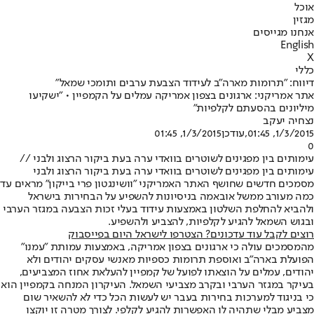
אוכל
מגזין
אנחנו מגייסים
English
X
כללי
דיווח: "תרומות מארה"ב לעידוד הצבעת ערבים ותומכי שמאל"
אתר אמריקני: ארגונים בצפון אמריקה עמלים על הקמפיין • "ישקיעו
מיליונים בהסעתם לקלפיות"
נצחיה יעקב
1/3/2015, 01:45
,עודכן
1/3/2015, 01:45
0
עימותים בין מפגינים לשוטרים בוואדי ערה בעת ביקור הרצוג ולבני //
עימותים בין מפגינים לשוטרים בוואדי ערה בעת ביקור הרצוג ולבני
מסמכים חדשים שחושף האתר האמריקני "וושינגטון פרי בייקון" מראים עד
כמה מעורב ממשל אובאמה בניסיונות להשפיע על הבחירות בישראל
ולהביא להחלפת השלטון באמצעות עידוד בעלי זכות הצבעה במגזר הערבי
ובגוש השמאל להגיע לקלפיות, להצביע ולהשפיע.
רוצים לקבל עוד עדכונים? הצטרפו לישראל היום בפייסבוק
מהמסמכים עולה כי ארגונים בצפון אמריקה, באמצעות עמותת "עמנו"
הפועלת בארה"ב ואוספת תרומות כספיות מאנשי עסקים יהודים ולא
יהודים, עמלים על הוצאתו לפועל של קמפיין להעלאת אחוז המצביעים,
בעיקר במגזר הערבי ובקרב מצביעי השמאל. העיקרון המנחה בקמפיין הוא
כי בניגוד למערכות בחירות בעבר יש לעשות הכל כדי לא להשאיר שום
מצביע מבלי שתהיה לו האפשרות להגיע לקלפי. לצורך מטרה זו יוקצו