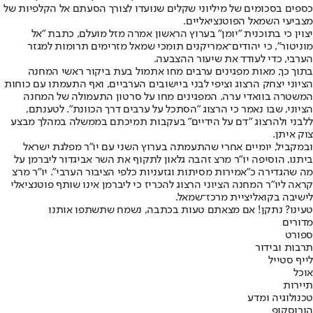
כספים בסכומים של מיליוני שקלים שנועדו לצורך הסעתם אל הקלפיות של
מצביעי השמאל הפוטנציאליים.
יצוין כי בתוכנית "יומן" בערוץ הראשון אמרה מזל מועלם, כתבת "אל
מוניטור", כי יהודים־אמריקנים תומכי שמאל מזרימים תרומות למגזר
הערבי, כדי לעודד את שיעור ההצבעה.
בתוך כך, מאות מפגינים ערבים מחו אתמול בעת ביקור ראשי המחנה
הציוני יצחק הרצוג וציפי לבני ביישובים הערביים, ואף התעמתו עם כוחות
המשטרה בוואדי ערה. המפגינים מחו על סרטון התעמולה של המחנה
הציוני, שבו נאמר כי הרצוג "הסתכל על ערבים דרך הכוונת". לטענתם,
ללבני ולהרצוג "דם על הידיים" בעקבות תמיכתם בממשלה במהלך מבצע
צוק איתן.
ובמקביל, יומיים אחרי שהתעמתה בערוץ השני עם יו"ר מפלגת ישראל
ביתנו, הוסיפה יו"ר מרצ זהבה גלאון לתקוף את השר אביגדור ליברמן על
מה שהגדירה כ"אמירות מסיתות וגזעניות כלפי הציבור הערבי". יו"ר מרצ
קראה ליו"ר המחנה הציוני הרצוג להכריז כי ליברמן אינו שותף פוטנציאלי
לישיבה בקואליציית מרכז־שמאל.
טעינו? נתקן! אם מצאתם טעות בכתבה, נשמח שתשתפו אותנו
מדורים
ספורט
תרבות ובידור
לייף סטייל
אוכל
תיירות
טכנולוגיה ומדע
הורוסקופ