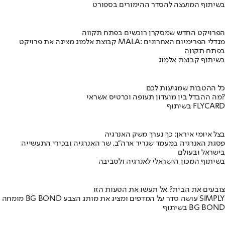
בשיתוף המועצה להסדר ההימורים בספורט
הפרויקט החדש שמסקרן רוכשים בפתח תקווה
קבוצת אלמוג מציגה את פרויקט MALA: מגדלי הפרימיום האחרונים
בפתח תקווה
בשיתוף קבוצת אלמוג
כל ההטבות שמגיעות לכם
מה ההבדל בין מועדון תעופה וכרטיס אשראי?
בשיתוף FLYCARD
בצל איומי איראן: כך נערך משק האנרגיה
פסגת האנרגיה במעמד שגריר ארה"ב, שר האנרגיה ובכירי התעשייה
בישראל ובעולם
בשיתוף המכון הישראלי לאנרגיה ולסביבה
צובעים את הבית? אל תעשו את הטעות הזו
מומחה BG BOND עושה סדר על המדפים ומציג את מותג הצבע SIMPLY
בשיתוף BG BOND