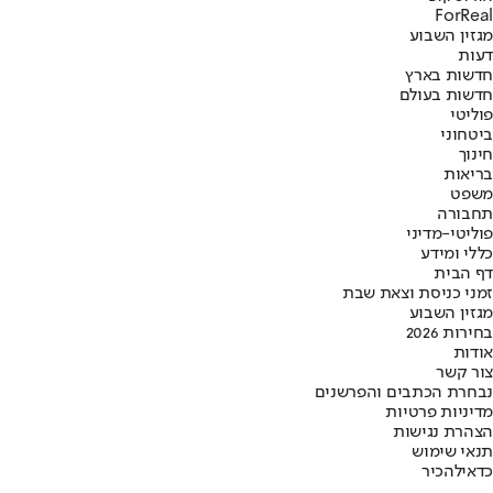
ForReal
מגזין השבוע
דעות
חדשות בארץ
חדשות בעולם
פוליטי
ביטחוני
חינוך
בריאות
משפט
תחבורה
פוליטי-מדיני
כללי ומידע
דף הבית
זמני כניסת וצאת שבת
מגזין השבוע
בחירות 2026
אודות
צור קשר
נבחרת הכתבים והפרשנים
מדיניות פרטיות
הצהרת נגישות
תנאי שימוש
כדאי
להכיר