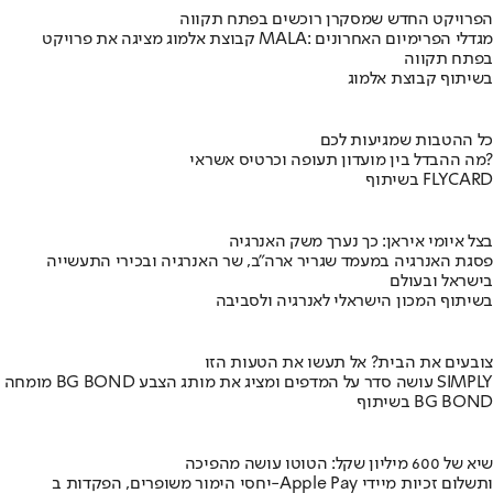
הפרויקט החדש שמסקרן רוכשים בפתח תקווה
קבוצת אלמוג מציגה את פרויקט MALA: מגדלי הפרימיום האחרונים
בפתח תקווה
בשיתוף קבוצת אלמוג
כל ההטבות שמגיעות לכם
מה ההבדל בין מועדון תעופה וכרטיס אשראי?
בשיתוף FLYCARD
בצל איומי איראן: כך נערך משק האנרגיה
פסגת האנרגיה במעמד שגריר ארה"ב, שר האנרגיה ובכירי התעשייה
בישראל ובעולם
בשיתוף המכון הישראלי לאנרגיה ולסביבה
צובעים את הבית? אל תעשו את הטעות הזו
מומחה BG BOND עושה סדר על המדפים ומציג את מותג הצבע SIMPLY
בשיתוף BG BOND
שיא של 600 מיליון שקל: הטוטו עושה מהפיכה
יחסי הימור משופרים, הפקדות ב-Apple Pay ותשלום זכיות מיידי