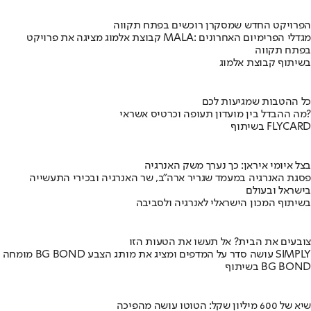
הפרויקט החדש שמסקרן רוכשים בפתח תקווה
קבוצת אלמוג מציגה את פרויקט MALA: מגדלי הפרימיום האחרונים
בפתח תקווה
בשיתוף קבוצת אלמוג
כל ההטבות שמגיעות לכם
מה ההבדל בין מועדון תעופה וכרטיס אשראי?
בשיתוף FLYCARD
בצל איומי איראן: כך נערך משק האנרגיה
פסגת האנרגיה במעמד שגריר ארה"ב, שר האנרגיה ובכירי התעשייה
בישראל ובעולם
בשיתוף המכון הישראלי לאנרגיה ולסביבה
צובעים את הבית? אל תעשו את הטעות הזו
מומחה BG BOND עושה סדר על המדפים ומציג את מותג הצבע SIMPLY
בשיתוף BG BOND
שיא של 600 מיליון שקל: הטוטו עושה מהפיכה