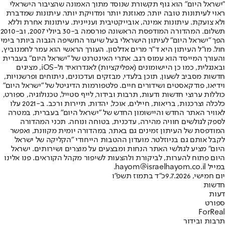
"ישראל היום" הוא גוף תקשורת שנוסד מתוך האמונה שהציבור הישראלי
ראוי לעיתונות טובה יותר, מאוזנת יותר ומדויקת יותר. עיתונות שמדברת
ולא צועקת. עיתונות אמינה, אובייקטיבית ועניינית. עיתונות אחרת וללא
תשלום. המהדורה המודפסת הראשונה פורסמה ב-30 ביולי 2007, וב-2010
הפך "ישראל היום" לעיתון הישראלי בעל שיעור החשיפה הגבוה ביותר בימי
חול. מו"ל העיתון היא ד"ר מרים אדלסון. העורך הראשי הוא עמר לחמנוביץ,
והעורך המייסד הוא עמוס רגב. אתרי האינטרנט של "ישראל היום" בעברית
ובאנגלית, כמו כן היישומונים (אפליקציות) לאנדרואיד ול-iOS, מציגים
חדשות מסביב לשעון, תוכן בלעדי, מבזקים ועדכונים, ניתוחים ופרשנויות,
וידיאו, פודקאסטים ושידורים חיים. פלטפורמות הדיגיטל של "ישראל היום"
כוללות ערוצי חדשות ודעות, תרבות ובידור, לייף סטייל, טכנולוגיה, ספורט,
כלכלה וצרכנות, בריאות, חיילים, אוכל, יהדות, תיירות ורכב. ב-2021 עלו
לאוויר האתר החדש והיישומון החדש של "ישראל היום" בעברית, במטרה
לספק לגולשים חוויה מהירה, עדכנית, בטוחה ונוחה. תכני המהדורה
המודפסת של העיתון זמינים גם באתר, במהדורה יומית מקוונת, ואפשר
לקבל אותם גם בניוזלטר. מועדון ההטבות הייחודי "הקליקה של ישראל
היום" מציע לגולשי האתר הנחות ומבצעים על מוצרים ושירותים. ישראל
היום פתוח להערות, לביקורת ולהצעות לשיפור מקהל הקוראים. פנו אלינו
במייל hayom@israelhayom.co.il.
יום חמישי, 9.7.2026
כ"ד בתמוז תשפ"ו
חדשות
דעות
ספורט
ForReal
תרבות ובידור