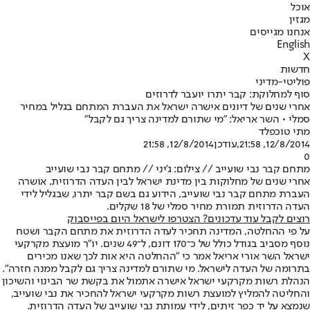
אוכל
מגזין
אנחנו מגייסים
English
X
חדשות
פוליטי-מדיני
סוף למחלוקת: קבר יתרו יועבר לדרוזים
אחרי שנים של דיונים אישרה ישראל את העברת המתחם בגליל במחיר
סמלי • השר אריאל: "מי שתורם למדינה צריך גם לקבל"
מתי טוכפלד
12/8/2014, 21:58
,עודכן
12/8/2014, 21:58
0
מתחם קבר נבי שועייב // צילום: ג'יני // מתחם קבר נבי שועייב
אחרי שנים של מחלוקות בין מדינת ישראל לבין העדה הדרוזית, אושרה
העברת מתחם קבר נבי שועייב, הידוע גם בשם קבר יתרו, שבגליל לידי
העדה הדרוזית תמורת מחיר סמלי של 18 שקלים.
רוצים לקבל עוד עדכונים? הצטרפו לישראל היום בפייסבוק
על פי ההחלטה, המדינה תחכיר לעדה הדרוזית את מתחם הקבר ושטח
נוסף מסביב בגודל כולל של כ־170 דונם, ל־49 שנים. יו"ר מועצת מקרקעי
ישראל השר אורי אריאל אמר כי "ההחלטה היא אות לכך שאנו מכירים
בתרומה של העדה לישראל. מי שתורם למדינה צריך גם לקבל ממנה חזרה".
הנהלת רשות מקרקעי ישראל אישרה אתמול את בקשת שר הבינוי והשיכון
והחליטה להמליץ למועצת רשות מקרקעי ישראל להחכיר את נבי שועייב,
שנמצא על יד כפר זיתים, לידי עמותת נבי שועייב של העדה הדרוזית.