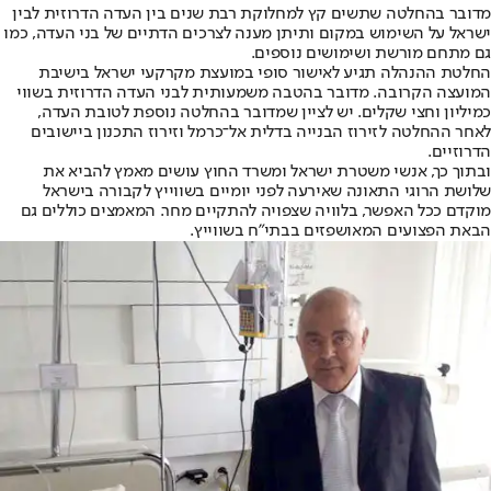
מדובר בהחלטה שתשים קץ למחלוקת רבת שנים בין העדה הדרוזית לבין
ישראל על השימוש במקום ותיתן מענה לצרכים הדתיים של בני העדה, כמו
גם מתחם מורשת ושימושים נוספים.
החלטת ההנהלה תגיע לאישור סופי במועצת מקרקעי ישראל בישיבת
המועצה הקרובה. מדובר בהטבה משמעותית לבני העדה הדרוזית בשווי
כמיליון וחצי שקלים. יש לציין שמדובר בהחלטה נוספת לטובת העדה,
לאחר ההחלטה לזירוז הבנייה בדלית אל־כרמל וזירוז התכנון ביישובים
הדרוזיים.
ובתוך כך, אנשי משטרת ישראל ומשרד החוץ עושים מאמץ להביא את
שלושת הרוגי התאונה שאירעה לפני יומיים בשווייץ לקבורה בישראל
מוקדם ככל האפשר, בלוויה שצפויה להתקיים מחר. המאמצים כוללים גם
הבאת הפצועים המאושפזים בבתי"ח בשווייץ.