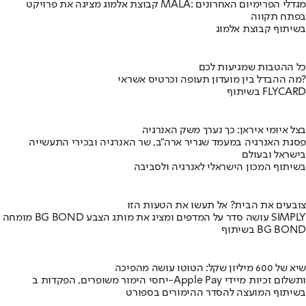
קבוצת אלמוג מציגה את פרויקט MALA: מגדלי הפרימיום האחרונים
בפתח תקווה
בשיתוף קבוצת אלמוג
כל ההטבות שמגיעות לכם
מה ההבדל בין מועדון תעופה וכרטיס אשראי?
בשיתוף FLYCARD
בצל איומי איראן: כך נערך משק האנרגיה
פסגת האנרגיה במעמד שגריר ארה"ב, שר האנרגיה ובכירי התעשייה
בישראל ובעולם
בשיתוף המכון הישראלי לאנרגיה ולסביבה
צובעים את הבית? אל תעשו את הטעות הזו
מומחה BG BOND עושה סדר על המדפים ומציג את מותג הצבע SIMPLY
בשיתוף BG BOND
שיא של 600 מיליון שקל: הטוטו עושה מהפיכה
יחסי הימור משופרים, הפקדות ב-Apple Pay ותשלום זכיות מיידי
בשיתוף המועצה להסדר ההימורים בספורט