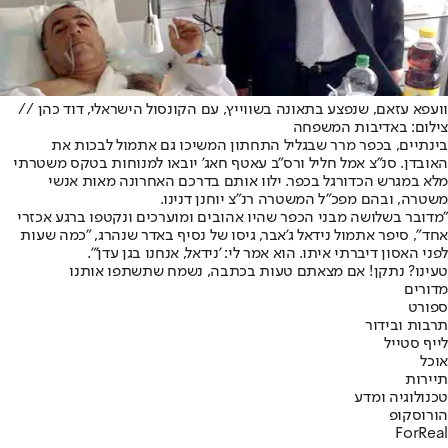
וועפא עזאם, שנפצע בתאונה בשווייץ, עם הקונסול הישראלי, דוד כהן //
צילום: באדיבות המשפחה
בינתיים, בכפר מרר שבגליל התחתון המשיכו גם אתמול לבכות את
האובדן. סנ"צ אמל חליל ורס"ב עאטף חאג' יובאו למנוחות בטקס משטרתי
מלא במגרש הכדורגל בכפר. ילוו אותם בדרכם האחרונה מאות אנשי
משטרה, ובהם מפכ"ל המשטרה רנ"צ יוחנן דנינו.
"מדובר בשלושה מבני הכפר שהיו אהובים ומוערכים ונקטפו ברגע אכזרי
אחד", סיפר אתמול נידאל ג'אבר, גיסו של נסיף באדר שנהרג, "כמה שעות
לפני האסון דיברתי איתו. הוא אמר לי: 'נידאל, אנחנו בגן עדן'".
טעינו? נתקן! אם מצאתם טעות בכתבה, נשמח שתשתפו אותנו
מדורים
ספורט
תרבות ובידור
לייף סטייל
אוכל
תיירות
טכנולוגיה ומדע
הורוסקופ
ForReal