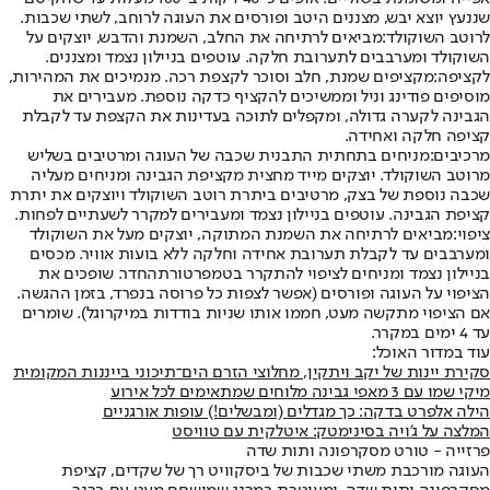
שננעץ יוצא יבש, מצננים היטב ופורסים את העוגה לרוחב, לשתי שכבות.
לרוטב השוקולד:
מביאים לרתיחה את החלב, השמנת והדבש, יוצקים על
השוקולד ומערבבים לתערובת חלקה. עוטפים בניילון נצמד ומצננים.
לקציפה:
מקציפים שמנת, חלב וסוכר לקצפת רכה. מנמיכים את המהירות,
מוסיפים פודינג וניל וממשיכים להקציף כדקה נוספת. מעבירים את
הגבינה לקערה גדולה, ומקפלים לתוכה בעדינות את הקצפת עד לקבלת
קציפה חלקה ואחידה.
מרכיבים:
מניחים בתחתית התבנית שכבה של העוגה ומרטיבים בשליש
מרוטב השוקולד. יוצקים מייד מחצית מקציפת הגבינה ומניחים מעליה
שכבה נוספת של בצק, מרטיבים ביתרת רוטב השוקולד ויוצקים את יתרת
קציפת הגבינה. עוטפים בניילון נצמד ומעבירים למקרר לשעתיים לפחות.
ציפוי:
מביאים לרתיחה את השמנת המתוקה, יוצקים מעל את השוקולד
ומערבבים עד לקבלת תערובת אחידה וחלקה ללא בועות אוויר. מכסים
בניילון נצמד ומניחים לציפוי להתקרר בטמפרטורת
החדר. שופכים את
הציפוי על העוגה ופורסים (אפשר לצפות כל פרוסה בנפרד, בזמן ההגשה.
אם הציפוי מתקשה מעט, חממו אותו שניות בודדות במיקרוגל). שומרים
עד 4 ימים במקרר.
עוד במדור האוכל:
סקירת יינות של יקב ויתקין, מחלוצי הזרם הים־תיכוני בייננות המקומית
מיקי שמו עם 3 מאפי גבינה מלוחים שמתאימים לכל אירוע
הילה אלפרט בדקה: כך מגדלים (ומבשלים!) עופות אורגניים
המלצה על ג'ויה בסינימטק: איטלקית עם טוויסט
פרזייה - טורט מסקרפונה ותות שדה
העוגה מורכבת משתי שכבות של ביסקוויט רך של שקדים, קציפת