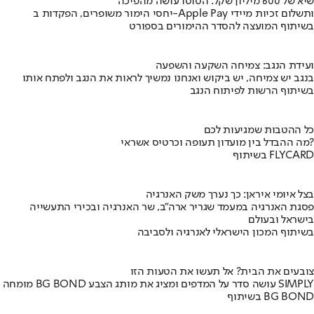
שיא של 600 מיליון שקל: הטוטו עושה מהפיכה
יחסי הימור משופרים, הפקדות ב-Apple Pay ותשלום זכיות מיידי
בשיתוף המועצה להסדר ההימורים בספורט
ועידת הנגב: צמיחה השקעה והשפעה
בנגב יש צמיחה, יש ביקוש ואנחנו נמשיך לראות את הנגב ולפתח אותו
בשיתוף הרשות לפיתוח הנגב
כל ההטבות שמגיעות לכם
מה ההבדל בין מועדון תעופה וכרטיס אשראי?
בשיתוף FLYCARD
בצל איומי איראן: כך נערך משק האנרגיה
פסגת האנרגיה במעמד שגריר ארה"ב, שר האנרגיה ובכירי התעשייה
בישראל ובעולם
בשיתוף המכון הישראלי לאנרגיה ולסביבה
צובעים את הבית? אל תעשו את הטעות הזו
מומחה BG BOND עושה סדר על המדפים ומציג את מותג הצבע SIMPLY
בשיתוף BG BOND