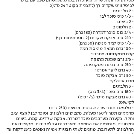
מסקרפונה ותות שדה, ומעוטרת במרנג שמושחם מעט עם ברנר.
לביסקוויט שקדים רך (לתבנית בקוטר 24 ס"מ):
• 2 חלבונים
• 1/3 כוס סוכר לבן
• 2 ביצים
• 2 חלמונים
• 3/4 כוס סוכר דמררה (180 גרם)
• 220 גרם אבקת שקדים (2 כוסות
פחות כף)
• 1/3 כוס קמח מנופה (50 גרם)
• 100 גרם חמאה מומסת חמה
קרם מסקרפונה אמרטו:
• 375 גרם שמנת מתוקה
• 250 גרם גבינת מסקרפונה
• 40 גרם ליקר אמרטו
• 50 גרם אבקת סוכר
מרנג איטלקי:
• 3 חלבונים
• 180 גרם סוכר (3/4 כוס)
• 60 גרם אבקת סוכר (1/2 כוס)
לקישוט:
• סלסילת תותי שדה שטופים ויבשים (250 גרם)
מחממים תנור ל־160 מעלות. מקציפים חלבונים וסוכר לבן לקצף יציב
וחלק. בקערה מערבבים סוכר דמררה, אבקת שקדים, קמח, ביצים
וחלמונים, מוסיפים את החמאה ומערבבים עד לאחידות. מקפלים את
החלבונים לתערובת. מוזגים לשתי תבניות אפייה ואופים כ־25 דקות עד