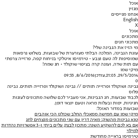
אוכל
מגזין
אנחנו מגייסים
English
X
אוכל
מתכונים
מתכוני חגים
מי הזיז את הגבינה שלי?
עוגת הגבינה, המלכה הבלתי מעורערת של שבועות, בשלוש גרסאות
שמוסיפות לה טעם וצבע • טירמיסו איטלקי בניחוח קפה, פרזייה צרפתי
עם תות שדה, ועוגה קרה בציפוי שוקולד • חג שמח!
מיקי שמו
29/5/2014, 21:03
,עודכן
8/6/2016, 09:33
0
גבינה ושוקולד ופרזייה תותים // גבינה ושוקולד ופרזייה תותים. גבינה
פלוס
לכבוד שבועות, חג הגבינות, אני מעביר לכם שלושה מתכונים לעוגות
חגיגיות, יפות ובעלות מראה וטעם יוצאי דופן.
שבועות במדור האוכל:
מיקי שמו עם חמישה ממאכלי החלב שכולנו הכי אוהבים
טנא גבינות מהשוק: מאיה דרין עם שני מתכונים מנצחים לחג
אם בא לכם להשקיע השנה: מתכון לבצק עלים ביתי ו-3 אפשרויות נהדרות
למילוי
טירמיסו בראייה מחודשת