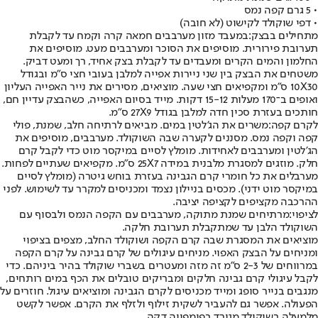
• 5 גרם קפה נמס
• דפי שוקולד לקישוט (לא חובה)
מתחילים בבצק:
במעבד מזון מערבבים חמאה קרה וקמח עד לקבלת
תערובת פירורית. מוסיפים את הסוכר ומערבבים מעט. מוסיפים את
החלמון והמים הקרים ומעבדים עד לקבלת בצק אחיד, רך ומעט דביק.
משטחים את הבצק בין שני ניירות אפייה למלבן בעובי חצי ס"מ ובגודל
10X30 ס"מ ומקפיאים חצי שעה. מוציאים, מסירים את נייר האפייה העליון
ואופים ב־170 מעלות 15-12 דקות. מייד בסיום האפייה, כשהבצק עדיין חם,
חותכים בעזרת סכין חדה למלבן בגודל 27X9 ס"מ.
לקרם קפה:
משרים את הג'לטין במים. מביאים לרתיחה חלב, שמנת, פולי
קפה וקפה נמס. מסננים לקערה שבה השוקולד. מערבבים, מוסיפים את
הג'לטין ומערבבים לאחידות. מומלץ לסיים במיקסר מוט כדי לקבל קרם
חלק. מוזגים למסגרת מלבנית במידה 25X7 ס"מ. מקפיאים שעתיים לפחות.
מערבלים את כל חומרי קרם הגבינה בעזרת בוחש גיטרה (מומלץ לסיים
במיקסר מוט ידני). מכסים בניילון נצמד ומכניסים למקרר עד לשימוש. לפני
ההרכבה מקציפים לקציפה יציבה.
לציפוי:
מרתיחים שמנת מתוקה, מערבבים עם הקפה הנמס ולבסוף עם
השוקולד הלבן עד שמתקבלת תערובת חלקה.
מוציאים את המסגרת שבה קרם הקפה ושוקולד החלב, מצפים בציפוי
ומניחים על הבצק האפוי. מניחים עיגולים של קרם גבינה על קרם הקפה
במרווחים של 2-3 ס"מ זה מזה ומעטרים בשברי שוקולד בהיר ביניהם. כדי
לקבל עיגולי קרם גבינה חלקים ומבריקים טובלים את הכף במים רותחים,
מנגבים בנייר סופג ומייד מכניסים לקרם הגבינה ומוציאים עיגול. חוזרים על
הפעולה. אפשר גם להעביר לשקית זילוף ולזלף את הקרם. אפשר לקשט
מלמעלה בשוקולד מגורד בפומפייה דקה.