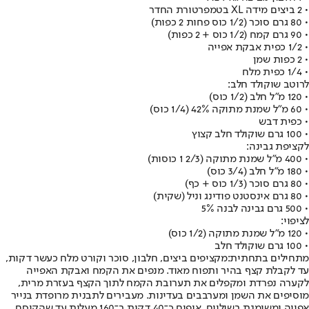
• 2 ביצים מידה XL בטמפרטורת החדר
• 80 גרם סוכר (1/2 כוס פחות 2 כפות)
• 90 גרם קמח (1/2 כוס + 2 כפות)
• 1/2 כפית אבקת אפייה
• 2 כפות שמן
• 1/4 כפית מלח
לרוטב שוקולד חלב:
• 120 מ"ל חלב (1/2 כוס)
• 60 מ"ל שמנת מתוקה 42% (1/4 כוס)
• כפית דבש
• 100 גרם שוקולד חלב קצוץ
לקציפת גבינה:
• 400 מ"ל שמנת מתוקה (2/3 1 כוסות)
• 180 מ"ל חלב (3/4 כוס)
• 80 גרם סוכר (1/3 כוס + כף)
• 80 גרם אינסטנט פודינג וניל (שקית)
• 500 גרם גבינה לבנה 5%
לציפוי:
• 120 מ"ל שמנת מתוקה (1/2 כוס)
• 100 גרם שוקולד חלב
מתחילים בתחתית:
מקציפים ביצים, חלבון, סוכר וקורט מלח כעשר דקות,
עד לקבלת קצף בהיר ותפוח מאוד. מנפים את הקמח ואבקת האפייה
לקערה נפרדת ומקפלים את תערובת הקמח לתוך הקצף בעזרת מרית,
מוסיפים את השמן ומערבבים בעדינות. מעבירים לתבנית מרופדת בנייר
אפייה ומשומנת בשוליים. אופים כ־40 דקות ב־160 מעלות עד שהקיסם