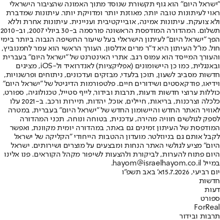
"ישראל היום" הוא גוף תקשורת שנוסד מתוך האמונה שהציבור הישראלי
ראוי לעיתונות טובה יותר, מאוזנת יותר ומדויקת יותר. עיתונות שמדברת
ולא צועקת. עיתונות אמינה, אובייקטיבית ועניינית. עיתונות אחרת וללא
תשלום. המהדורה המודפסת הראשונה פורסמה ב-30 ביולי 2007, וב-2010
הפך "ישראל היום" לעיתון הישראלי בעל שיעור החשיפה הגבוה ביותר בימי
חול. מו"ל העיתון היא ד"ר מרים אדלסון. העורך הראשי הוא עמר לחמנוביץ,
והעורך המייסד הוא עמוס רגב. אתרי האינטרנט של "ישראל היום" בעברית
ובאנגלית, כמו כן היישומונים (אפליקציות) לאנדרואיד ול-iOS, מציגים
חדשות מסביב לשעון, תוכן בלעדי, מבזקים ועדכונים, ניתוחים ופרשנויות,
וידיאו, פודקאסטים ושידורים חיים. פלטפורמות הדיגיטל של "ישראל היום"
כוללות ערוצי חדשות ודעות, תרבות ובידור, לייף סטייל, טכנולוגיה, ספורט,
כלכלה וצרכנות, בריאות, חיילים, אוכל, יהדות, תיירות ורכב. ב-2021 עלו
לאוויר האתר החדש והיישומון החדש של "ישראל היום" בעברית, במטרה
לספק לגולשים חוויה מהירה, עדכנית, בטוחה ונוחה. תכני המהדורה
המודפסת של העיתון זמינים גם באתר, במהדורה יומית מקוונת, ואפשר
לקבל אותם גם בניוזלטר. מועדון ההטבות הייחודי "הקליקה של ישראל
היום" מציע לגולשי האתר הנחות ומבצעים על מוצרים ושירותים. ישראל
היום פתוח להערות, לביקורת ולהצעות לשיפור מקהל הקוראים. פנו אלינו
במייל hayom@israelhayom.co.il.
יום רביעי, 15.7.2026
א' באב תשפ"ו
חדשות
דעות
ספורט
ForReal
תרבות ובידור