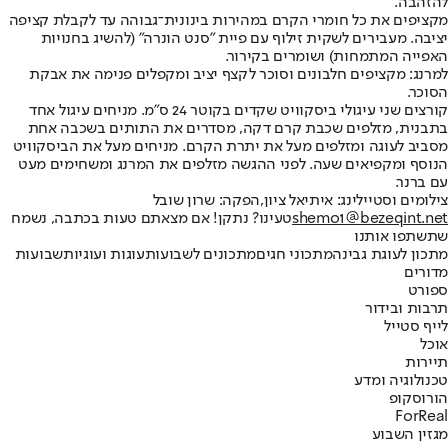
להזהבה.
מקציפים את כל חומרי הקרם במהירות בינונית־גבוהה עד לקבלת קציפה
יציבה. מעבירים לשקית זילוף עם פיית "סנט הונרה" (להשיג בחנויות
האפייה המתמחות) ושומרים בקירור.
למרנג: מקציפים חלבונים וסוכר לקצף יציב ומקפלים פנימה את אבקת
הסוכר.
קורצים שני עיגולי ביסקוויט שקדים בקוטר 24 ס"מ. מניחים עיגול אחד
בתבנית, מזלפים שכבת קרם דקה, מסדרים את התותים בשכבה אחת
מסביב לעוגה ומזלפים מעל את יתרת הקרם. מניחים מעל את הביסקוויט
הנוסף ומקפיאים שעה. לפני ההגשה מזלפים את המרנג ומשחימים מעט
עם ברנר.
צילומים וסטיילינג: איתיאל ציון,
הפקה: שרון שובל
shemo1@bezeqint.net
טעינו? נתקן! אם מצאתם טעות בכתבה, נשמח
שתשתפו אותנו
מתכון לעוגת גבינה
מתכוני חגים
מתכונים לשבועות
עוגות ועוגיות
שבועות
מדורים
ספורט
תרבות ובידור
לייף סטייל
אוכל
תיירות
טכנולוגיה ומדע
הורוסקופ
ForReal
מגזין השבוע