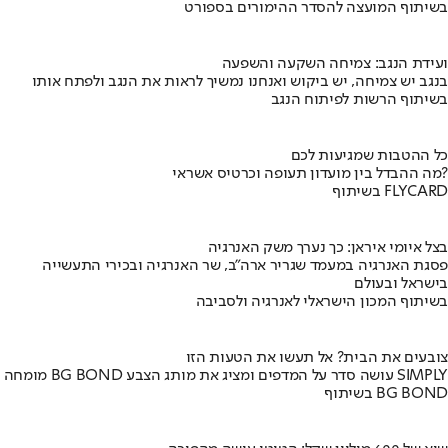
בשיתוף המועצה להסדר ההימורים בספורט
ועידת הנגב: צמיחה השקעה והשפעה
בנגב יש צמיחה, יש ביקוש ואנחנו נמשיך לראות את הנגב ולפתח אותו
בשיתוף הרשות לפיתוח הנגב
כל ההטבות שמגיעות לכם
מה ההבדל בין מועדון תעופה וכרטיס אשראי?
בשיתוף FLYCARD
בצל איומי איראן: כך נערך משק האנרגיה
פסגת האנרגיה במעמד שגריר ארה"ב, שר האנרגיה ובכירי התעשייה
בישראל ובעולם
בשיתוף המכון הישראלי לאנרגיה ולסביבה
צובעים את הבית? אל תעשו את הטעות הזו
מומחה BG BOND עושה סדר על המדפים ומציג את מותג הצבע SIMPLY
בשיתוף BG BOND