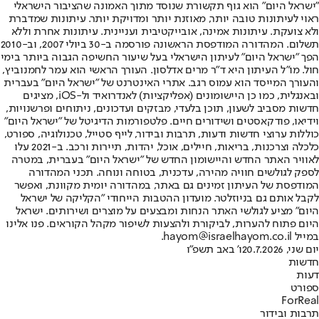
"ישראל היום" הוא גוף תקשורת שנוסד מתוך האמונה שהציבור הישראלי
ראוי לעיתונות טובה יותר, מאוזנת יותר ומדויקת יותר. עיתונות שמדברת
ולא צועקת. עיתונות אמינה, אובייקטיבית ועניינית. עיתונות אחרת וללא
תשלום. המהדורה המודפסת הראשונה פורסמה ב-30 ביולי 2007, וב-2010
הפך "ישראל היום" לעיתון הישראלי בעל שיעור החשיפה הגבוה ביותר בימי
חול. מו"ל העיתון היא ד"ר מרים אדלסון. העורך הראשי הוא עמר לחמנוביץ,
והעורך המייסד הוא עמוס רגב. אתרי האינטרנט של "ישראל היום" בעברית
ובאנגלית, כמו כן היישומונים (אפליקציות) לאנדרואיד ול-iOS, מציגים
חדשות מסביב לשעון, תוכן בלעדי, מבזקים ועדכונים, ניתוחים ופרשנויות,
וידיאו, פודקאסטים ושידורים חיים. פלטפורמות הדיגיטל של "ישראל היום"
כוללות ערוצי חדשות ודעות, תרבות ובידור, לייף סטייל, טכנולוגיה, ספורט,
כלכלה וצרכנות, בריאות, חיילים, אוכל, יהדות, תיירות ורכב. ב-2021 עלו
לאוויר האתר החדש והיישומון החדש של "ישראל היום" בעברית, במטרה
לספק לגולשים חוויה מהירה, עדכנית, בטוחה ונוחה. תכני המהדורה
המודפסת של העיתון זמינים גם באתר, במהדורה יומית מקוונת, ואפשר
לקבל אותם גם בניוזלטר. מועדון ההטבות הייחודי "הקליקה של ישראל
היום" מציע לגולשי האתר הנחות ומבצעים על מוצרים ושירותים. ישראל
היום פתוח להערות, לביקורת ולהצעות לשיפור מקהל הקוראים. פנו אלינו
במייל hayom@israelhayom.co.il.
יום שני, 20.7.2026
ו' באב תשפ"ו
חדשות
דעות
ספורט
ForReal
תרבות ובידור