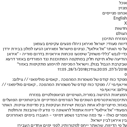
אוכל
מגזין
אנחנו מגייסים
English
X
חדשות
העולם
המזרח התיכון
דיווח סעודי: ישראל ואיראן ניהלו מגעים עקיפים בעמאן
על פי האתר "אל אילאף", נציגים מישראל ומאיראן הגיעו למלון בבירת ירדן
כדי לגבש "כללי משחק" שימנעו נוכחות איראנית בדרום סוריה • "איראן
הודיעה שלא תיקח חלק במתקפה המתוכננת נגד המורדים באזור דרעא
שבקרבת הגבול בגולן, וישראל הסכימה להימנע מתקיפות באזור"
27/5/2018, 20:05
,עודכן
28/5/2018, 11:05
0
מפקד כוח קודס של משמרות המהפכה , קאסים סולימאני // צילום:
איי.אף.פי // מפקד כוח קודס של משמרות המהפכה , קאסים סולימאני //
צילום: איי.אף.פי
המציאות הרגישה בסוריה,
השינויים הגיאופולטיים במזרח
התיכון
והאינטרסים השונים של הגורמים המדיניים והביטחוניים הפועלים
באזור, מייצרים לא אחת הבנות ישירות ועקיפות בין מדינות עוינות. האתר
הסעודי "אל אילאף" דיווח אתמול לראשונה כי נודע לו שהבנות והחלפת
מסרים כאלו - עד כמה שהדבר נשמע דמיוני - הועברו בימים האחרונים
בין איראן לבין ישראל.
על פי הדיווח, שהאתר ייחס למקורותיו, לפני ימים אחדים העבירו