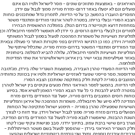
האיראנים - באמצעות מתווכים שונים - מסר לישראל ולפיו הם אינם
פועלים וגם לא יפעלו באזור דרום-מזרח סוריה סמוך לגבול עם ירדן.
המסרים הועברו בהמשך, כך על פי הדיווח, לתמרון גדול שמתכננים כוחות
הצבא הסורי ובעלי בריתו, במטרה לטהר ארגוני מורדים ומתנגדי משטר
במחוזות דרעא וקונייטרה בדרום הגולן. בממלכה ההאשמית הבהירו
לסורים וכן לבעלי בריתם הרוסים, כי ירדן לא תאפשר ללוחמי חיזבאללה וכן
למליציות השיעיות של משמרות המהפכה לפעול בסמוך לגבול המשותף
לסוריה וירדן. כמו כן הדגישו הירדנים בפני מקורות האתר כי פעולה צבאית
נגד המורדים ומתנגדי המשטר בדרום-מזרח סוריה, שתכלול שיתוף של
המליציות השיעיות ולוחמי חיזבאללה, עלולה להביא להסלמה ביטחונית
באזור ואף
לעימות צבאי ישיר בין איראן וישראל
שיגרור את שתי המדינות
למלחמה.
לפי הדיווח הסעודי טהרן העבירה, באמצעות השגריר שלה בירדן, מג׳תובה
פרדוספור, מסר פייסני שנועד לאוזניים ישראליות ולפיו אין בכוונת כוחותיה
המוצבים בסוריה לקחת חלק במתקפה שמתכנן הצבא הסורי.
לפי הדיווח, בהמשך למסר האיראני החלו מגעים עקיפים בין ישראל לטהרן
במטרה להגיע להבנות כי כל עוד הצבא הסורי הנאמן לנשיא אסד, בסיוע
כוחות רוסים המוצבים בדרום סוריה, יפעל נגד המורדים בדרום מזרח
המדינה ללא סיוע של חיזבאללה, משמרות המהפכה של איראן והמליציות
השיעיות שמפעילה טהרן בסוריה - תימנע ישראל מתקיפה של הכוחות
הפועלים בדרום מזרח סוריה סמוך לגבול ישראל וירדן. עוד דווח כי לצורך
השגת ההבנות, שיאפשרו לצבא סוריה לפעול נגד המורדים בדרום המדינה,
נערך ביום שישי ברבת עמון, בתיווך ירדני, סבב פגישות עקיף שבו לקחו
חלק השגריר האיראני בירדן - שהוסמך לפעול בשם משטר האייתוללות -
ובכירים אירנים נוספים, ומצד שני גורמים ביטחוניים ישראלים שהגיעו