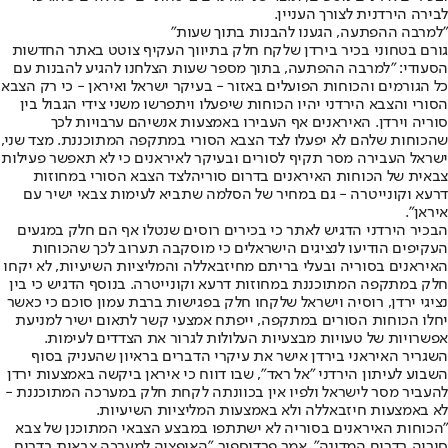
לבירה הירדנית לצורך העניין.
"למרבה ההפתעה, הגענו להבנות בתוך שעות"
גורם בטחוני בכיר בירדן שלקח חלק בתיווך העקיף צוטט באתר החדשות
הסעודי: "למרבה ההפתעה, בתוך מספר שעות הצלחנו להגיע להבנות עם
כל הגורמים והכוחות הפועלים באזור - בעיקר ישראל ואיראן - כי רק הצבא
הסורי והצבא הירדני יהיו הכוחות שיפעלו ויתפרשו משני צידי הגבול בין
סוריה וירדן. האיראנים אף העבירו באמצעות אנשיהם ערבויות לכך
שהכוחות שלהם לא יפעלו לצד הצבא הסורי במתקפה המתוכננת. מצד שני,
ישראל העבירה מסר תקיף לסורים ובעיקר לאיראנים כי ל
א תאפשר פעילות
צבאית של הכוחות האיראנים בדרום סוריה
לצד הצבא הסורי במחוזות
דרעא וקונייטרה - גם במחיר של הסלמה שתביא לעימות צבאי ישיר עם
איראן".
הבכיר הירדני הדגיש לאתר כי בכירים רוסים שנטלו אף הם חלק במגעים
העקיפים הודיעו לנציגים הישראלים כי מוסקבה תערוב לכך שהכוחות
האיראנים בסוריה ובעלי בריתם מחיזבאללה והמליציות השיעיות, לא יקחו
חלק במתקפה המתוכננת במחוזות דרעא וקונייטרה. בנוסף הדגיש כי בין
נציגי ירדן, רוסיה וישראל שלקחו חלק בפגישות ברבת עמון סוכם כי כאשר
יחלו הכוחות הסורים במתקפה, ייפתח אמצעי קשר לתאום ישיר למניעת
אפשרויות של טעויות מבצעיות העלולות לגרור את הצדדים לעימות.
השגריר האיראני בירדן אישר את עיקרי הדברים בראיון שהעניק בסוף
השבוע לעיתון הירדני ״אל ראד״, שבו דווח כי איראן ביקשה באמצעות ירדן
להעביר מסר לישראל ולפיו אין בכוונתה לקחת חלק במערכה המתוכננת -
לא באמצעות חיזבאללה ולא באמצעות המליציות השיעיות.
״הכוחות האיראנים בסוריה לא ישתתפו במבצע הצבאי המתוכנן של צבא
סוריה בדרום המדינה", אמר פרדוספור, "האופציה למערכה צבאית בדרום