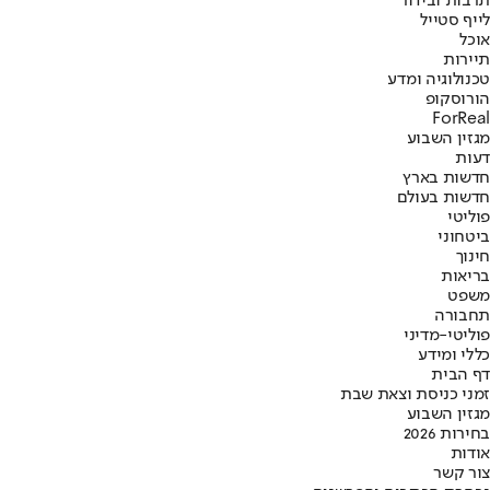
תרבות ובידור
לייף סטייל
אוכל
תיירות
טכנולוגיה ומדע
הורוסקופ
ForReal
מגזין השבוע
דעות
חדשות בארץ
חדשות בעולם
פוליטי
ביטחוני
חינוך
בריאות
משפט
תחבורה
פוליטי-מדיני
כללי ומידע
דף הבית
זמני כניסת וצאת שבת
מגזין השבוע
בחירות 2026
אודות
צור קשר