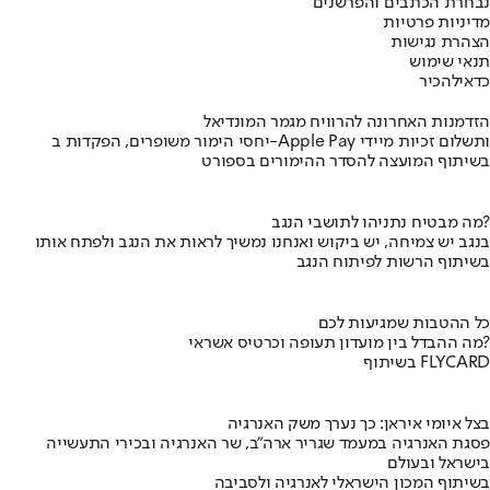
נבחרת הכתבים והפרשנים
מדיניות פרטיות
הצהרת נגישות
תנאי שימוש
כדאי
להכיר
הזדמנות האחרונה להרוויח מגמר המונדיאל
יחסי הימור משופרים, הפקדות ב-Apple Pay ותשלום זכיות מיידי
בשיתוף המועצה להסדר ההימורים בספורט
מה מבטיח נתניהו לתושבי הנגב?
בנגב יש צמיחה, יש ביקוש ואנחנו נמשיך לראות את הנגב ולפתח אותו
בשיתוף הרשות לפיתוח הנגב
כל ההטבות שמגיעות לכם
מה ההבדל בין מועדון תעופה וכרטיס אשראי?
בשיתוף FLYCARD
בצל איומי איראן: כך נערך משק האנרגיה
פסגת האנרגיה במעמד שגריר ארה"ב, שר האנרגיה ובכירי התעשייה
בישראל ובעולם
בשיתוף המכון הישראלי לאנרגיה ולסביבה