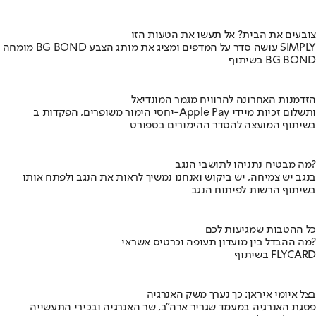
צובעים את הבית? אל תעשו את הטעות הזו
מומחה BG BOND עושה סדר על המדפים ומציג את מותג הצבע SIMPLY
בשיתוף BG BOND
הזדמנות האחרונה להרוויח מגמר המונדיאל
יחסי הימור משופרים, הפקדות ב-Apple Pay ותשלום זכיות מיידי
בשיתוף המועצה להסדר ההימורים בספורט
מה מבטיח נתניהו לתושבי הנגב?
בנגב יש צמיחה, יש ביקוש ואנחנו נמשיך לראות את הנגב ולפתח אותו
בשיתוף הרשות לפיתוח הנגב
כל ההטבות שמגיעות לכם
מה ההבדל בין מועדון תעופה וכרטיס אשראי?
בשיתוף FLYCARD
בצל איומי איראן: כך נערך משק האנרגיה
פסגת האנרגיה במעמד שגריר ארה"ב, שר האנרגיה ובכירי התעשייה