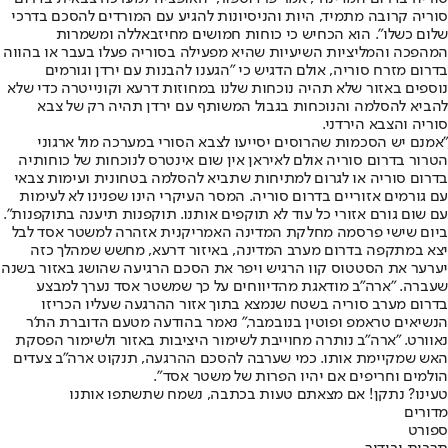
סוריה קרובה מתמיד, היות והניסיונות להגיע עם המורדים להסכם בדרכי
שלום כשלו״. הוא הכחיש כי כוחות חמושים מחיזבאללה ומשמרות
המהפכה והמליציות השיעיות שהיא מפעילה בסוריה פעלו בעבר או בהווה
בדרום מזרח סוריה, אולם הדגיש כי ״הגענו להבנות עם ירדן וגורמים
נוספים באזור שלא תהיה נוכחות שלנו במחוזות דרעא וקונייטרה כדי שלא
להביא להסלמה והנוכחות בגבול המשותף עם ירדן תהיה רק של צבא
סוריה והצבא הירדני.
"אמנם יש הסכמות שהרוסים יסייעו לצבא הסורי במערכה מול ארגוני
הטרור בדרום סוריה אולם לאיראן אין שום אינטרס לנוכחות של כוחותיה
בדרום סוריה או לגרום למתיחות שתביא להסלמה בטחונית ועימות צבאי
עם גורמים אזוריים בדרום סוריה. המסר העיקרי הינו שפנינו לא לעימות
עם שום גורם אזורי כל עוד לא תוקפים אותנו. תוקפנות תיענה בתוקפנות״.
ביום שישי פרסמה מחלקת המדינה האמריקנית אזהרה למשטר אסד לבל
יצא במתקפה בדרום מערב המדינה, באיזור דרעא, מחשש שמהלך כזה
יערער את הסטטוס קוו הרגיש ויפר את הסכם הרגיעה שהושג באזור בשנה
שעברה. "ארה"ב מודאגת מהדיווחים על כך שמשטר אסד נערך למבצע
בדרום מערב סוריה בשטח שנמצא בתוך אזור ההרגעה שעליו הכריזו
הנשיאים טראמפ ופוטין בנובמבר," נאמר בהודעה מטעם הדוברת הת'ר
נאוורט. "ארה"ב נותרה מחוייבת לשימור היציבות באזור ולשימור הפסקת
האש שמקיימת אותו. כמי שערבה להסכם ההרגעה, תנקוט ארה"ב צעדים
הולמים וחריפים אם יהיו הפרות של משטר אסד".
טעינו? נתקן! אם מצאתם טעות בכתבה, נשמח שתשתפו אותנו
מדורים
ספורט