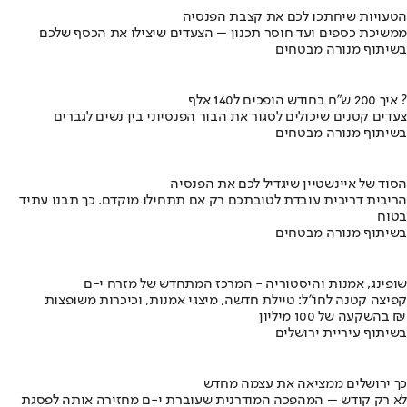
הטעויות שיחתכו לכם את קצבת הפנסיה
ממשיכת כספים ועד חוסר תכנון – הצעדים שיצילו את הכסף שלכם
בשיתוף מנורה מבטחים
איך 200 ש"ח בחודש הופכים ל140 אלף ?
צעדים קטנים שיכולים לסגור את הבור הפנסיוני בין נשים לגברים
בשיתוף מנורה מבטחים
הסוד של איינשטיין שיגדיל לכם את הפנסיה
הריבית דריבית עובדת לטובתכם רק אם תתחילו מוקדם. כך תבנו עתיד
בטוח
בשיתוף מנורה מבטחים
שופינג, אמנות והיסטוריה - המרכז המתחדש של מזרח י-ם
קפיצה קטנה לחו"ל: טיילת חדשה, מיצגי אמנות, וכיכרות משופצות
בהשקעה של 100 מיליון ₪
בשיתוף עיריית ירושלים
כך ירושלים ממציאה את עצמה מחדש
לא רק קודש – המהפכה המודרנית שעוברת י-ם מחזירה אותה לפסגת