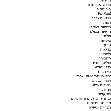
תיירות
טכנולוגיה ומדע
הורוסקופ
ForReal
מגזין השבוע
דעות
חדשות בארץ
חדשות בעולם
פוליטי
ביטחוני
חינוך
בריאות
משפט
תחבורה
פוליטי-מדיני
כללי ומידע
דף הבית
זמני כניסת וצאת שבת
מגזין השבוע
בחירות 2026
אודות
צור קשר
נבחרת הכתבים והפרשנים
מדיניות פרטיות
הצהרת נגישות