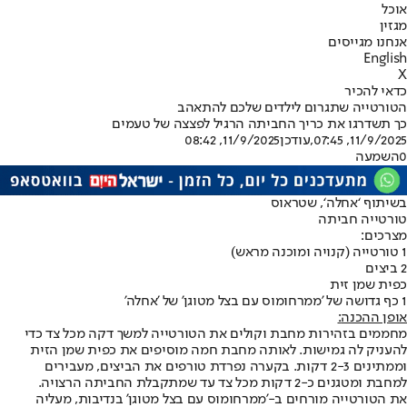
אוכל
מגזין
אנחנו מגייסים
English
X
כדאי להכיר
הטורטייה שתגרום לילדים שלכם להתאהב
כך תשדרגו את כריך החביתה הרגיל לפצצה של טעמים
11/9/2025, 07:45
,עודכן
11/9/2025, 08:42
0
השמעה
בשיתוף ‘אחלה‘, שטראוס
טורטייה חביתה
מצרכים
:
1 טורטייה (קנויה ומוכנה מראש)
2 ביצים
כפית שמן זית
1 כף גדושה של 'ממרחומוס עם בצל מטוגן' של 'אחלה'
אופן ההכנה
:
מחממים בזהירות מחבת וקולים את הטורטייה למשך דקה מכל צד כדי
להעניק לה גמישות. לאותה מחבת חמה מוסיפים את כפית שמן הזית
וממתינים 2-3 דקות. בקערה נפרדת טורפים את הביצים, מעבירים
למחבת ומטגנים כ-2 דקות מכל צד עד שמתקבלת החביתה הרצויה.
את הטורטייה מורחים ב-'ממרחומוס עם בצל מטוגן' בנדיבות, מעליה