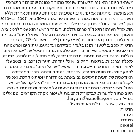
"ישראל היום" הוא גוף תקשורת שנוסד מתוך האמונה שהציבור הישראלי
ראוי לעיתונות טובה יותר, מאוזנת יותר ומדויקת יותר. עיתונות שמדברת
ולא צועקת. עיתונות אמינה, אובייקטיבית ועניינית. עיתונות אחרת וללא
תשלום. המהדורה המודפסת הראשונה פורסמה ב-30 ביולי 2007, וב-2010
הפך "ישראל היום" לעיתון הישראלי בעל שיעור החשיפה הגבוה ביותר בימי
חול. מו"ל העיתון היא ד"ר מרים אדלסון. העורך הראשי הוא עמר לחמנוביץ,
והעורך המייסד הוא עמוס רגב. אתרי האינטרנט של "ישראל היום" בעברית
ובאנגלית, כמו כן היישומונים (אפליקציות) לאנדרואיד ול-iOS, מציגים
חדשות מסביב לשעון, תוכן בלעדי, מבזקים ועדכונים, ניתוחים ופרשנויות,
וידיאו, פודקאסטים ושידורים חיים. פלטפורמות הדיגיטל של "ישראל היום"
כוללות ערוצי חדשות ודעות, תרבות ובידור, לייף סטייל, טכנולוגיה, ספורט,
כלכלה וצרכנות, בריאות, חיילים, אוכל, יהדות, תיירות ורכב. ב-2021 עלו
לאוויר האתר החדש והיישומון החדש של "ישראל היום" בעברית, במטרה
לספק לגולשים חוויה מהירה, עדכנית, בטוחה ונוחה. תכני המהדורה
המודפסת של העיתון זמינים גם באתר, במהדורה יומית מקוונת, ואפשר
לקבל אותם גם בניוזלטר. מועדון ההטבות הייחודי "הקליקה של ישראל
היום" מציע לגולשי האתר הנחות ומבצעים על מוצרים ושירותים. ישראל
היום פתוח להערות, לביקורת ולהצעות לשיפור מקהל הקוראים. פנו אלינו
במייל hayom@israelhayom.co.il.
יום שישי, 15.5.2026
כ"ח באייר תשפ"ו
חדשות
דעות
ספורט
ForReal
תרבות ובידור