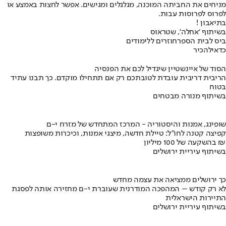
מניחים את החביתה המוכנה, מגלגלים ומגישים. אפשר לחצות באמצע או
לפרוס לפרוסות עבות.
בתיאבון !
בשיתוף ‘אחלה‘, שטראוס
ביס לבית הספר
חוזרים ללימודים
כדאי
להכיר
הסוד של איינשטיין שיגדיל לכם את הפנסיה
הריבית דריבית עובדת לטובתכם רק אם תתחילו מוקדם. כך תבנו עתיד
בטוח
בשיתוף מנורה מבטחים
שופינג, אמנות והיסטוריה - המרכז המתחדש של מזרח י-ם
קפיצה קטנה לחו"ל: טיילת חדשה, מיצגי אמנות, וכיכרות משופצות
בהשקעה של 100 מיליון ₪
בשיתוף עיריית ירושלים
כך ירושלים ממציאה את עצמה מחדש
לא רק קודש – המהפכה המודרנית שעוברת י-ם מחזירה אותה לפסגת
התיירות הישראלית
בשיתוף עיריית ירושלים