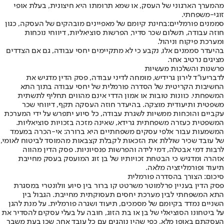
מהמערך הארגוני של העסק, או שמא תרומתו היא חיצונית, בעלת אופי
זוגי-משפחתי.
סממנים פורמליים:
בחינת קיומם של מאפיינים מובהקים של העסקה, כגון
חוזה עבודה, תשלום שכר סדיר, הפרשות סוציאליות, דיווחי נוכחות
ומערכת פיקוח וניהול.
בהיעדר סממנים אלו, נקבע כי לא מתקיימים יחסי עבודה, גם אם הצדדים
מציגים נרטיב אחר.
פרשנות והשלכות מעשיות
לדברי
עו"ד לירון גרידיש
, מומחה לדיני עבודה, פסק הדין מדגיש את
החשיבות הקריטית של הסדרה פורמלית של יחסי עבודה בתוך התא
המשפחתי. כוונות טובות או אמון הדדי אינם מהווים תחליף לתשתית
משפטית ותיעודית מוצקה. בהיעדר חוזה העסקה תקף, דיווחי שכר
עקביים והוכחות ממשיות לשגרת עבודה, כל סיוע יתפרש על ידי המערכת
המשפטית כעזרה משפחתית גרידא, שאינה מזכה בזכויות סוציאליות.
המשמעות עבור אלפי עסקים משפחתיים היא ברורה: אי-הכרה במעמד
של עובד שכיר שוללת את הזכאות לקבלת קצבאות מהמוסד לביטוח לאומי,
לרבות דמי אבטלה, דמי לידה והפרשות פנסיוניות. פסק הדין מהווה
אזהרה ומדגיש כי הבטחת זכויותיו של בן זוג המועסק בעסק מחייבת
תיעוד ופורמליזציה מלאה.
סיכום: הצורך בהסדרה פורמלית
פסק הדין בעניין פרלמוטר משרטט קו ברור בין סיוע וולונטרי במסגרת
התא המשפחתי לבין מערכת יחסים תעסוקתית מחייבת. הגבול בין
השניים נמדד בקיומם של מסמכים, תיעוד ושגרה פורמלית. על מנת להגן
על ביטחונו הסוציאלי של בן או בת הזוג, חובה על בעלי עסקים להסדיר את
העסקתם באופן מלא, כפי שהיו נוהגים עם כל עובד אחר, שכן בעת משבר