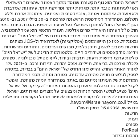
"ישראל היום" הוא גוף תקשורת שנוסד מתוך האמונה שהציבור הישראלי
ראוי לעיתונות טובה יותר, מאוזנת יותר ומדויקת יותר. עיתונות שמדברת
ולא צועקת. עיתונות אמינה, אובייקטיבית ועניינית. עיתונות אחרת וללא
תשלום. המהדורה המודפסת הראשונה פורסמה ב-30 ביולי 2007, וב-2010
הפך "ישראל היום" לעיתון הישראלי בעל שיעור החשיפה הגבוה ביותר בימי
חול. מו"ל העיתון היא ד"ר מרים אדלסון. העורך הראשי הוא עמר לחמנוביץ,
והעורך המייסד הוא עמוס רגב. אתרי האינטרנט של "ישראל היום" בעברית
ובאנגלית, כמו כן היישומונים (אפליקציות) לאנדרואיד ול-iOS, מציגים
חדשות מסביב לשעון, תוכן בלעדי, מבזקים ועדכונים, ניתוחים ופרשנויות,
וידיאו, פודקאסטים ושידורים חיים. פלטפורמות הדיגיטל של "ישראל היום"
כוללות ערוצי חדשות ודעות, תרבות ובידור, לייף סטייל, טכנולוגיה, ספורט,
כלכלה וצרכנות, בריאות, חיילים, אוכל, יהדות, תיירות ורכב. ב-2021 עלו
לאוויר האתר החדש והיישומון החדש של "ישראל היום" בעברית, במטרה
לספק לגולשים חוויה מהירה, עדכנית, בטוחה ונוחה. תכני המהדורה
המודפסת של העיתון זמינים גם באתר, במהדורה יומית מקוונת, ואפשר
לקבל אותם גם בניוזלטר. מועדון ההטבות הייחודי "הקליקה של ישראל
היום" מציע לגולשי האתר הנחות ומבצעים על מוצרים ושירותים. ישראל
היום פתוח להערות, לביקורת ולהצעות לשיפור מקהל הקוראים. פנו אלינו
במייל hayom@israelhayom.co.il.
יום שישי, 5.6.2026
כ' בסיון תשפ"ו
חדשות
דעות
ספורט
ForReal
תרבות ובידור