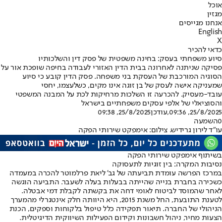
אוכל
מגזין
אנחנו מגייסים
English
X
כדאי להכיר
סיוע משפחתי בעסק: בחינה משפטית של פסק דין והשלכותיו
פסיקה שניתנה לאחרונה בבית הדין האזורי לעבודה בחיפה שופכת אור על
הסוגיה המורכבת של העסקת בני משפחה. פסק הדין קובע כי סיוע
שמעניקה אישה לעסק של בן זוגה אינו מקים, כשלעצמו, יחסי
עובד-מעסיק. להכרעה זו השלכות מרחיקות לכת על המבנה המשפטי
והסוציאלי של אלפי עסקים משפחתיים בישראל
25/8/2025, 09:36
,עודכן
25/8/2025, 09:38
0
השמעה
עו"ד לירון גרידיש. צילום: אימפקט שירותי הפקה
בשיתוף אימפקט שירותי הפקה
נסיבות המקרה: בין זוגיות לתעסוקה
במרכז הפרשה עומדת תביעתה של גב' ליאת פרלמוטר להכרה במעמדה
כשכירה בחברת בנייה שהייתה בבעלות בעלה לשעבר. התביעה הוגשה
לאחר שהמוסד לביטוח לאומי דחה את בקשתה לקבלת דמי אבטלה.
לטענת התובעת, החל משנת 2015, היא היוותה חלק אינטגרלי מהמערך
הניהולי של החברה. תיאור תפקידה כלל טיפול בלקוחות וספקים, הכנת
הצעות מחיר, ניהול חשבונות וקידום הפעילות השיווקית הדיגיטלית.