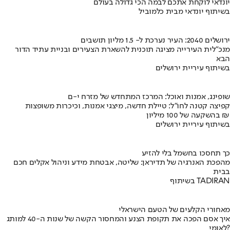
יונדאי לוקחת אתכם לבמה הכי גדולה בעולם
בשיתוף יונדאי מבית כלמוביל
ירושלים 2040: העיר נערכת ל- 1.5 מליון תושבים
מנכ"לית העירייה מציגה תוכנית להשארת הצעירים ובניית עתיד הדור
הבא
בשיתוף עיריית ירושלים
שופינג, אמנות ואוכל: המרכז המתחדש של מזרח י-ם
קפיצה קטנה לחו"ל: טיילת חדשה, מיצגי אמנות, וכיכרות משופצות
בהשקעה של 100 מיליון ₪
בשיתוף עיריית ירושלים
כך תחסכו בחשמל בלי להזיע
מהפכת האנרגיה של תדיראן: שליטה, אבטחת מידע וניהול אקלים חכם
בבית
בשיתוף TADIRAN
מאחורי הקלעים של הטעם הישראלי
איך אסם הפכה את תקופת הצנע והמחסור הקשה של שנות ה-40 למותג
לאומי?