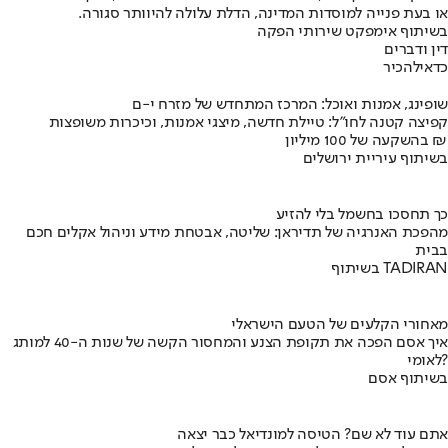
או בעת פנייה למוסדות המדינה, הדלת עלולה להיוותר סגורה.
בשיתוף אימפקט שירותי הפקה
דין ודברים
כדאי
להכיר
שופינג, אמנות ואוכל: המרכז המתחדש של מזרח י-ם
קפיצה קטנה לחו"ל: טיילת חדשה, מיצגי אמנות, וכיכרות משופצות
בהשקעה של 100 מיליון ₪
בשיתוף עיריית ירושלים
כך תחסכו בחשמל בלי להזיע
מהפכת האנרגיה של תדיראן: שליטה, אבטחת מידע וניהול אקלים חכם
בבית
בשיתוף TADIRAN
מאחורי הקלעים של הטעם הישראלי
איך אסם הפכה את תקופת הצנע והמחסור הקשה של שנות ה-40 למותג
לאומי?
בשיתוף אסם
אתם עוד לא שם? הטיסה למונדיאל כבר יצאה