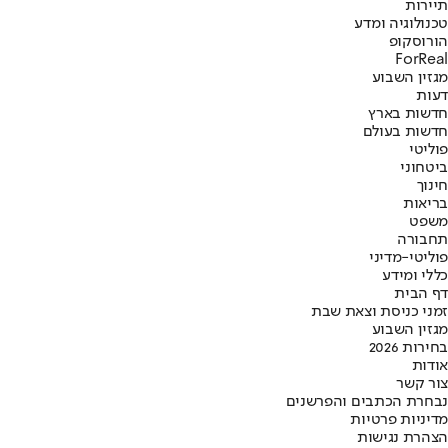
תיירות
טכנולוגיה ומדע
הורוסקופ
ForReal
מגזין השבוע
דעות
חדשות בארץ
חדשות בעולם
פוליטי
ביטחוני
חינוך
בריאות
משפט
תחבורה
פוליטי-מדיני
כללי ומידע
דף הבית
זמני כניסת וצאת שבת
מגזין השבוע
בחירות 2026
אודות
צור קשר
נבחרת הכתבים והפרשנים
מדיניות פרטיות
הצהרת נגישות