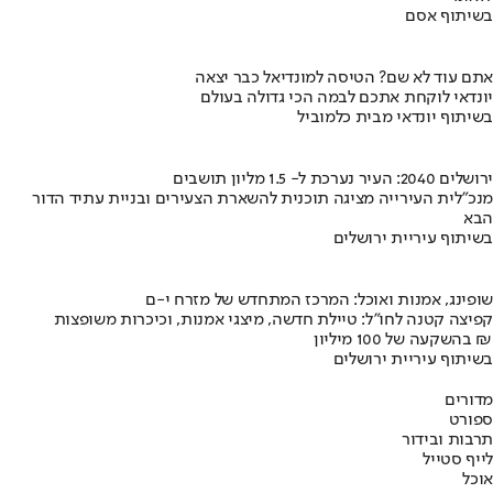
בשיתוף אסם
אתם עוד לא שם? הטיסה למונדיאל כבר יצאה
יונדאי לוקחת אתכם לבמה הכי גדולה בעולם
בשיתוף יונדאי מבית כלמוביל
ירושלים 2040: העיר נערכת ל- 1.5 מליון תושבים
מנכ"לית העירייה מציגה תוכנית להשארת הצעירים ובניית עתיד הדור
הבא
בשיתוף עיריית ירושלים
שופינג, אמנות ואוכל: המרכז המתחדש של מזרח י-ם
קפיצה קטנה לחו"ל: טיילת חדשה, מיצגי אמנות, וכיכרות משופצות
בהשקעה של 100 מיליון ₪
בשיתוף עיריית ירושלים
מדורים
ספורט
תרבות ובידור
לייף סטייל
אוכל