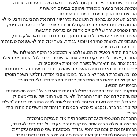
עדותה, שנתמכה על ידי בן זוגה לשעבר, תיארה שגרת עבודה סדורה
ומלאה, אשר בוצעה ממשרד שהוקם בביתם המשותף.
הכרעת בית הדין: היעדר תשתית ראייתית
הרכב השופטים, בראשות השופטת מירי שי, דחה את התביעה וקבע כי לא
הונחה תשתית ראייתית מספקת להוכחת קיומם של יחסי עבודה. פסק
הדין מפרט שורה של ליקויים מהותיים בגרסת התובעת:
היעדר תיעוד:
לא הוצג כל תיעוד תומך, כגון תכתובות דואר אלקטרוני,
חשבוניות, הצעות מחיר או יומני עבודה, אשר יכול היה לאשש את טענותיה
בדבר עבודה סדירה.
פער בין היקף הפעילות הנטען למציאות:
נמצא כי היקף הפעילות של
החברה, אשר כלל פרויקט בנייה אחד או שניים בשנה לכל היותר, אינו עולה
בקנה אחד עם תיאור של משרה יומיומית אינטנסיבית.
אי-סדרים פורמליים:
חוזה ההעסקה שהוצג נחתם בדיעבד והכיל סתירות.
כמו כן, העברת השכר לא בוצעה באופן עקבי וסדיר, ותלושי השכר הופקו
באופן שאינו תואם את המציאות, לרבות הפקת תלוש לאחר מועד
הפיטורים הנטען.
מסקנת בית הדין הייתה כי מכלול הנסיבות מצביע על "עזרה משפחתית
שנועדה לקדם את רווחי החברה" ולא על קשר חוזי של עובד-מעסיק.
במקביל, נדחתה טענת המוסד לביטוח לאומי לפיה התובעת הייתה "בעלת
שליטה" בחברה, ונקבע כי מלוא הסמכות הניהולית והשליטה נותרו בידי
הבעל.
ההבחנה המשפטית: עזרה משפחתית מול העסקה פורמלית
הכרעה זו עולה בקנה אחד עם קו פסיקה עקבי של בתי הדין לעבודה,
הבוחנים את קיומם של יחסי עבודה באמצעות שני מבחנים עיקריים:
מבחן ההשתלבות:
בוחן האם האדם מהווה חלק אורגני ובלתי נפרד