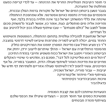
כי חוסר היציבות הפוליטית החריף את ההזנחה – עד לכדי קריסה כמעט
מוחלטת של המערכת.
בעבר נשען ביטחון המים של ישראל על מקורות ברמת הגולן ובכנרת,
והסכמים עם סוריה נתפסו כאיום אסטרטגי. אלא שמהפכת ההתפלה
שינתה את כללי המשחק: ישראל כבר אינה תלויה בכנרת בלבד, ואף
מזרימה אליה מים מותפלים. כעת, אומר כץ, אפשר לעבור מ"משחק סכום
אפס" למצב של "כולם מנצחים" – שבו שיתוף פעולה נכון יכול להיטיב עם
כל הצדדים.
ישראל שנחשבת למובילה עולמית בתחום ההתפלה, הטפטפות והשימוש
החוזר במים, יכולה להציע לסוריה פתרונות שיביאו לשינוי דרמטי במצבה.
ד"ר כץ מציע מודל שבו מדינות המפרץ יממנו את הפרויקטים כחלק
מהסכמי נורמליזציה עם ישראל – מהלך שיתרום לייצוב ירדן, יחזק את
הביטחון האזורי וימצב את ישראל ככוח משפיע וחיובי במזרח התיכון.
"ניהול מים הוא פוליטיקה לכל דבר", מסכם כץ, ומדגיש כי שינויי האקלים
מחייבים את מדינות האזור לשיתוף פעולה הדוק. המשבר בסוריה, על אף
הסיכונים, עשוי להפוך לזרז לשיתופי פעולה אזוריים ולפתיחת דף חדש של
יציבות – עבור סוריה, ישראל ושכניה.
בשיתוף מא"י מיחזור אלקטרוניקה
איכות הסביבה
דיבור נקי
מיחזור
כדאי
להכיר
הטעויות שיחתכו לכם את קצבת הפנסיה
ממשיכת כספים ועד חוסר תכנון – הצעדים שיצילו את הכסף שלכם
בשיתוף מנורה מבטחים