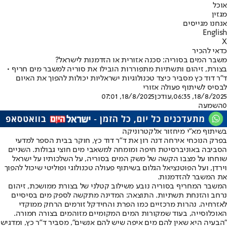
אוכל
מגזין
אנחנו מגייסים
English
X
כדאי להכיר
משבר המים בסוריה: סכנה אזורית או הזדמנות לישראל?
בצורת, זיהום ותשתיות מתפוררות הובילו את סוריה למשבר מים חריף •
ד"ר דוד כץ מסביר כיצד טכנולוגיות ישראליות יכולות להפוך את האיום
לבסיס לשיתוף פעולה אזורי
18/8/2025, 06:35
,עודכן
18/8/2025, 07:01
0
השמעה
בשיתוף מא"י מיחזור אלקטרוניקה
בפרק הנוכחי אירחה דנה רון את ד"ר דוד כץ, חוקר בבית הספר למדעי
הסביבה באוניברסיטת חיפה ומומחה למשאבי מים חוצי גבולות. השניים
שוחחו על מצבו הקשה של משק המים בסוריה, על השלכותיו על ישראל
וירדן, ועל הפוטנציאל הגלום בשיתוף פעולה טכנולוגי ופוליטי שיכול להפוך
את המשבר להזדמנות.
המשבר המחריף בסוריה נובע משילוב קטלני של בצורת ממושכת, זיהום
נרחב והזנחת תשתיות. התוצאה: המדינה מתקשה לספק מים בסיסיים
לאזרחיה. נהרות מרכזיים כמו הפרת והחידקל זורמים הרחק ממוקדי
האוכלוסייה, בעוד שמקורות המים המקומיים מזוהמים בצורה חמורה.
"הבעיה היא שאין להם מים איפה שיש להם אנשים", מסביר ד"ר כץ, ומדגיש