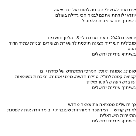
אתם עוד לא שם? הטיסה למונדיאל כבר יצאה
יונדאי לוקחת אתכם לבמה הכי גדולה בעולם
בשיתוף יונדאי מבית כלמוביל
ירושלים 2040: העיר נערכת ל- 1.5 מליון תושבים
מנכ"לית העירייה מציגה תוכנית להשארת הצעירים ובניית עתיד הדור
הבא
בשיתוף עיריית ירושלים
שופינג, אמנות ואוכל: המרכז המתחדש של מזרח י-ם
קפיצה קטנה לחו"ל: טיילת חדשה, מיצגי אמנות, וכיכרות משופצות
בהשקעה של 100 מיליון ₪
בשיתוף עיריית ירושלים
כך ירושלים ממציאה את עצמה מחדש
לא רק קודש – המהפכה המודרנית שעוברת י-ם מחזירה אותה לפסגת
התיירות הישראלית
בשיתוף עיריית ירושלים