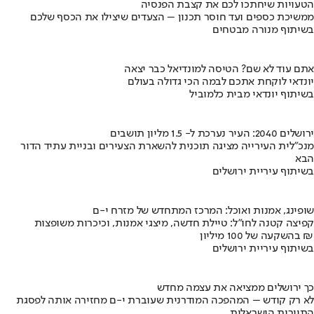
הטעויות שיחתכו לכם את קצבת הפנסיה
ממשיכת כספים ועד חוסר תכנון – הצעדים שיצילו את הכסף שלכם
בשיתוף מנורה מבטחים
אתם עוד לא שם? הטיסה למונדיאל כבר יצאה
יונדאי לוקחת אתכם לבמה הכי גדולה בעולם
בשיתוף יונדאי מבית כלמוביל
ירושלים 2040: העיר נערכת ל- 1.5 מליון תושבים
מנכ"לית העירייה מציגה תוכנית להשארת הצעירים ובניית עתיד הדור
הבא
בשיתוף עיריית ירושלים
שופינג, אמנות ואוכל: המרכז המתחדש של מזרח י-ם
קפיצה קטנה לחו"ל: טיילת חדשה, מיצגי אמנות, וכיכרות משופצות
בהשקעה של 100 מיליון ₪
בשיתוף עיריית ירושלים
כך ירושלים ממציאה את עצמה מחדש
לא רק קודש – המהפכה המודרנית שעוברת י-ם מחזירה אותה לפסגת
התיירות הישראלית