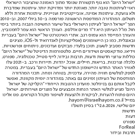
"ישראל היום" הוא גוף תקשורת שנוסד מתוך האמונה שהציבור הישראלי
ראוי לעיתונות טובה יותר, מאוזנת יותר ומדויקת יותר. עיתונות שמדברת
ולא צועקת. עיתונות אמינה, אובייקטיבית ועניינית. עיתונות אחרת וללא
תשלום. המהדורה המודפסת הראשונה פורסמה ב-30 ביולי 2007, וב-2010
הפך "ישראל היום" לעיתון הישראלי בעל שיעור החשיפה הגבוה ביותר בימי
חול. מו"ל העיתון היא ד"ר מרים אדלסון. העורך הראשי הוא עמר לחמנוביץ,
והעורך המייסד הוא עמוס רגב. אתרי האינטרנט של "ישראל היום" בעברית
ובאנגלית, כמו כן היישומונים (אפליקציות) לאנדרואיד ול-iOS, מציגים
חדשות מסביב לשעון, תוכן בלעדי, מבזקים ועדכונים, ניתוחים ופרשנויות,
וידיאו, פודקאסטים ושידורים חיים. פלטפורמות הדיגיטל של "ישראל היום"
כוללות ערוצי חדשות ודעות, תרבות ובידור, לייף סטייל, טכנולוגיה, ספורט,
כלכלה וצרכנות, בריאות, חיילים, אוכל, יהדות, תיירות ורכב. ב-2021 עלו
לאוויר האתר החדש והיישומון החדש של "ישראל היום" בעברית, במטרה
לספק לגולשים חוויה מהירה, עדכנית, בטוחה ונוחה. תכני המהדורה
המודפסת של העיתון זמינים גם באתר, במהדורה יומית מקוונת, ואפשר
לקבל אותם גם בניוזלטר. מועדון ההטבות הייחודי "הקליקה של ישראל
היום" מציע לגולשי האתר הנחות ומבצעים על מוצרים ושירותים. ישראל
היום פתוח להערות, לביקורת ולהצעות לשיפור מקהל הקוראים. פנו אלינו
במייל hayom@israelhayom.co.il.
יום שלישי, 2.6.2026
י"ז בסיון תשפ"ו
חדשות
דעות
ספורט
ForReal
תרבות ובידור