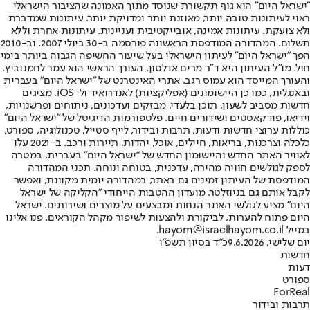
"ישראל היום" הוא גוף תקשורת שנוסד מתוך האמונה שהציבור הישראלי
ראוי לעיתונות טובה יותר, מאוזנת יותר ומדויקת יותר. עיתונות שמדברת
ולא צועקת. עיתונות אמינה, אובייקטיבית ועניינית. עיתונות אחרת וללא
תשלום. המהדורה המודפסת הראשונה פורסמה ב-30 ביולי 2007, וב-2010
הפך "ישראל היום" לעיתון הישראלי בעל שיעור החשיפה הגבוה ביותר בימי
חול. מו"ל העיתון היא ד"ר מרים אדלסון. העורך הראשי הוא עמר לחמנוביץ,
והעורך המייסד הוא עמוס רגב. אתרי האינטרנט של "ישראל היום" בעברית
ובאנגלית, כמו כן היישומונים (אפליקציות) לאנדרואיד ול-iOS, מציגים
חדשות מסביב לשעון, תוכן בלעדי, מבזקים ועדכונים, ניתוחים ופרשנויות,
וידיאו, פודקאסטים ושידורים חיים. פלטפורמות הדיגיטל של "ישראל היום"
כוללות ערוצי חדשות ודעות, תרבות ובידור, לייף סטייל, טכנולוגיה, ספורט,
כלכלה וצרכנות, בריאות, חיילים, אוכל, יהדות, תיירות ורכב. ב-2021 עלו
לאוויר האתר החדש והיישומון החדש של "ישראל היום" בעברית, במטרה
לספק לגולשים חוויה מהירה, עדכנית, בטוחה ונוחה. תכני המהדורה
המודפסת של העיתון זמינים גם באתר, במהדורה יומית מקוונת, ואפשר
לקבל אותם גם בניוזלטר. מועדון ההטבות הייחודי "הקליקה של ישראל
היום" מציע לגולשי האתר הנחות ומבצעים על מוצרים ושירותים. ישראל
היום פתוח להערות, לביקורת ולהצעות לשיפור מקהל הקוראים. פנו אלינו
במייל hayom@israelhayom.co.il.
יום שלישי, 9.6.2026
כ"ד בסיון תשפ"ו
חדשות
דעות
ספורט
ForReal
תרבות ובידור