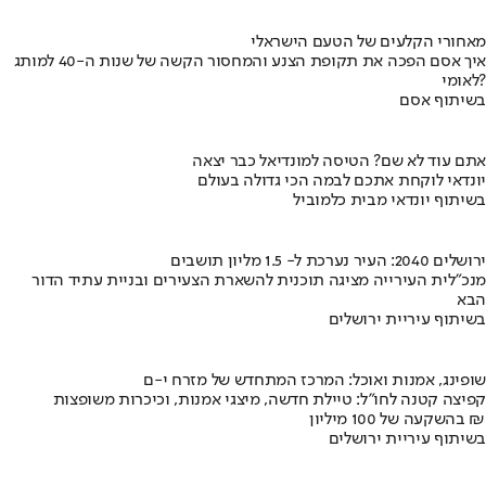
מאחורי הקלעים של הטעם הישראלי
איך אסם הפכה את תקופת הצנע והמחסור הקשה של שנות ה-40 למותג
לאומי?
בשיתוף אסם
אתם עוד לא שם? הטיסה למונדיאל כבר יצאה
יונדאי לוקחת אתכם לבמה הכי גדולה בעולם
בשיתוף יונדאי מבית כלמוביל
ירושלים 2040: העיר נערכת ל- 1.5 מליון תושבים
מנכ"לית העירייה מציגה תוכנית להשארת הצעירים ובניית עתיד הדור
הבא
בשיתוף עיריית ירושלים
שופינג, אמנות ואוכל: המרכז המתחדש של מזרח י-ם
קפיצה קטנה לחו"ל: טיילת חדשה, מיצגי אמנות, וכיכרות משופצות
בהשקעה של 100 מיליון ₪
בשיתוף עיריית ירושלים