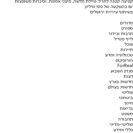
קפיצה קטנה לחו"ל: טיילת חדשה, מיצגי אמנות, וכיכרות משופצות
בהשקעה של 100 מיליון ₪
בשיתוף עיריית ירושלים
מדורים
ספורט
תרבות ובידור
לייף סטייל
אוכל
תיירות
טכנולוגיה ומדע
הורוסקופ
ForReal
מגזין השבוע
דעות
חדשות בארץ
חדשות בעולם
פוליטי
ביטחוני
חינוך
בריאות
משפט
תחבורה
פוליטי-מדיני
כללי ומידע