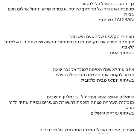
כך תחסכו בחשמל בלי להזיע
מהפכת האנרגיה של תדיראן: שליטה, אבטחת מידע וניהול אקלים חכם
בבית
בשיתוף TADIRAN
מאחורי הקלעים של הטעם הישראלי
איך אסם הפכה את תקופת הצנע והמחסור הקשה של שנות ה-40 למותג
לאומי?
בשיתוף אסם
אתם עוד לא שם? הטיסה למונדיאל כבר יצאה
יונדאי לוקחת אתכם לבמה הכי גדולה בעולם
בשיתוף יונדאי מבית כלמוביל
ירושלים 2040: העיר נערכת ל- 1.5 מליון תושבים
מנכ"לית העירייה מציגה תוכנית להשארת הצעירים ובניית עתיד הדור
הבא
בשיתוף עיריית ירושלים
שופינג, אמנות ואוכל: המרכז המתחדש של מזרח י-ם