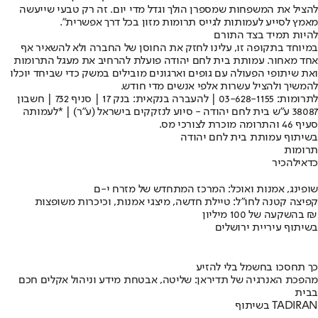
להציל את המשפחות שמספרן הולך וגדל מדי יום. זה רק טבעי שייעשה
מאמץ לסייע לעמותות לגייס תרומות מזון בכל דרך אפשרית".
להיות תמיד בצד התורם
במיוחד בתקופה זו, עלינו לחזק את החוסן של החברה ולא להשאיר אף
אחד מאחור. עמותת בית לחם יהודה פועלת להרחיב את מעגל התרומות
ואת שיתופי הפעולה עם גופים וארגונים מובילים במשק כדי שביחד יוכלו
להמשיך ולהציל עשרות אלפי אנשים מדי חודש.
לתרומות: 03-628-1155 | להעברה בנקאית: בנק 17 | סניף 732 | חשבון
38087 ע״ש בית לחם יהודה - סיוע לנזקקים בישראל (ע״ר) | *לעמותה
סעיף 46 והתרומה מוכרת לצורכי מס.
בשיתוף עמותת בית לחם יהודה
תרומות
כדאי
להכיר
שופינג, אמנות ואוכל: המרכז המתחדש של מזרח י-ם
קפיצה קטנה לחו"ל: טיילת חדשה, מיצגי אמנות, וכיכרות משופצות
בהשקעה של 100 מיליון ₪
בשיתוף עיריית ירושלים
כך תחסכו בחשמל בלי להזיע
מהפכת האנרגיה של תדיראן: שליטה, אבטחת מידע וניהול אקלים חכם
בבית
בשיתוף TADIRAN