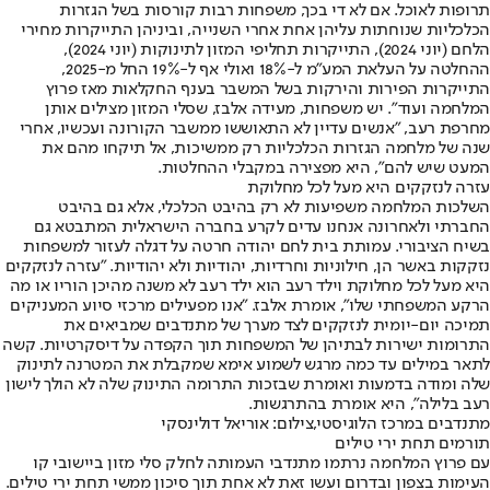
תרופות לאוכל. אם לא די בכך, משפחות רבות קורסות בשל הגזרות
הכלכליות שנוחתות עליהן אחת אחרי השנייה, וביניהן התייקרות מחירי
הלחם (יוני 2024), התייקרות תחליפי המזון לתינוקות (יוני 2024),
ההחלטה על העלאת המע"מ ל-18% ואולי אף ל-19% החל מ-2025,
התייקרות הפירות והירקות בשל המשבר בענף החקלאות מאז פרוץ
המלחמה ועוד". יש משפחות, מעידה אלבז, שסלי המזון מצילים אותן
מחרפת רעב, "אנשים עדיין לא התאוששו ממשבר הקורונה ועכשיו, אחרי
שנה של מלחמה הגזרות הכלכליות רק ממשיכות, אל תיקחו מהם את
המעט שיש להם", היא מפצירה במקבלי ההחלטות.
עזרה לנזקקים היא מעל לכל מחלוקת
השלכות המלחמה משפיעות לא רק בהיבט הכלכלי, אלא גם בהיבט
החברתי ולאחרונה אנחנו עדים לקרע בחברה הישראלית המתבטא גם
בשיח הציבורי. עמותת בית לחם יהודה חרטה על דגלה לעזור למשפחות
נזקקות באשר הן, חילוניות וחרדיות, יהודיות ולא יהודיות. "עזרה לנזקקים
היא מעל לכל מחלוקת וילד רעב הוא ילד רעב לא משנה מהיכן הוריו או מה
הרקע המשפחתי שלו", אומרת אלבז. "אנו מפעילים מרכזי סיוע המעניקים
תמיכה יום-יומית לנזקקים לצד מערך של מתנדבים שמביאים את
התרומות ישירות לבתיהן של המשפחות תוך הקפדה על דיסקרטיות. קשה
לתאר במילים עד כמה מרגש לשמוע אימא שמקבלת את המטרנה לתינוק
שלה ומודה בדמעות ואומרת שבזכות התרומה התינוק שלה לא הולך לישון
רעב בלילה", היא אומרת בהתרגשות.
מתנדבים במרכז הלוגיסטי,צילום: אוריאל דולינסקי
תורמים תחת ירי טילים
עם פרוץ המלחמה נרתמו מתנדבי העמותה לחלק סלי מזון ביישובי קו
העימות בצפון ובדרום ועשו זאת לא אחת תוך סיכון ממשי תחת ירי טילים.