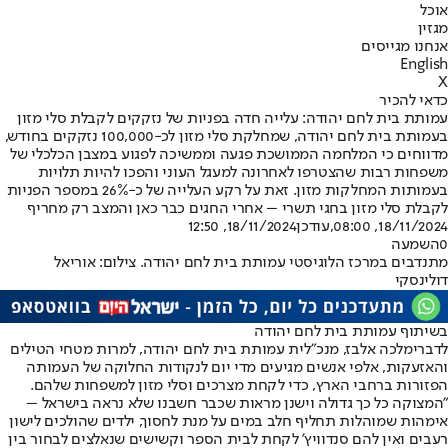
אוכל
מגזין
אנחנו מגייסים
English
X
כדאי להכיר
עמותת בית לחם יהודה: עלייה חדה בפניות של נזקקים לקבלת סלי מזון
בעמותת בית לחם יהודה, שמחלקת סלי מזון לכ-100,000 נזקקים בחודש,
מדווחים כי המלחמה הממושכת פגעה וממשיכה לפגוע במצבן הכלכלי של
משפחות רבות שהצטרפו לאחרונה למעגל העוני והפכו להיות תלויות
בעמותות המחלקות מזון. זאת על רקע העלייה של כ-26% במספר הפניות
לקבלת סלי מזון בחגי תשרי – אחרי החגים כבר כאן והמצב רק מחריף
18/11/2024, 08:00
,עודכן
18/11/2024, 12:50
0
השמעה
מתנדבים במרכז הלוגיסטי עמותת בית לחם יהודה. צילום: אוריאל
דולינסקי
בשיתוף עמותת בית לחם יהודה
לדברי
מלכה אלבז, מנכ"לית עמותת בית לחם יהודה
, למרות מטחי הטילים
והאזעקות, אלפי אנשים מגיעים מדי יום לנקודות החלוקה של העמותה
הפזורות ברחבי הארץ, כדי לקחת מצרכים וסלי מזון למשפחות שלהם.
"המצוקה כל כך גדולה וישנן מראות שכבר חשבנו שלא נראה בישראל –
אימהות שמוהלות תחליף חלב במים על מנת לחסוך, ילדים שהולכים לישון
רעבים ואין להם סנדוויץ' לקחת לבית הספר וקשישים שנאלצים לבחור בין