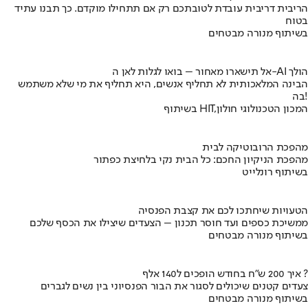
הריבית דריבית עובדת לטובתכם רק אם תתחילו מוקדם. כך תבנו עתיד
בטוח
בשיתוף מנורה מבטחים
אל תישארו מאחור – בואו לגלות לאן ה-AI הולך
הבינה המלאכותית לא תחליף אנשים, היא תחליף את מי שלא משתמש
בה!
בשיתוף HIT,המכון הטכנולוגי חולון
מהפכת הרובוטיקה לבית
מהפכת הניקיון החכם: כל הבית נקי בלחיצת כפתור
בשיתוף רונלייט
הטעויות שיחתכו לכם את קצבת הפנסיה
ממשיכת כספים ועד חוסר תכנון – הצעדים שיצילו את הכסף שלכם
בשיתוף מנורה מבטחים
איך 200 ש"ח בחודש הופכים ל140 אלף ?
צעדים קטנים שיכולים לסגור את הבור הפנסיוני בין נשים לגברים
בשיתוף מנורה מבטחים