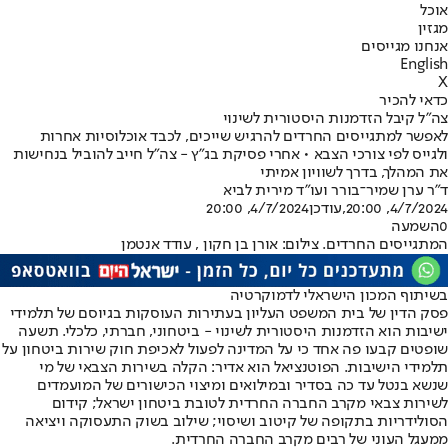
אוכל
מגזין
אנחנו מגייסים
English
X
כדאי להכיר
צה"ל קיבל הזדמנות היסטורית לשינוי
לאפשר למתגייסים החרדים להרגיש שייכים, לכבד אוכלוסיות אחרות
ולגייס לפי צורכי הצבא • אחרי פסיקת בג"ץ - צה"ל חייב להוביל בנחישות
את המהלך, בדרך לשוויון אמיתי
ד"ר ערן שמיר־בורר ועו"ד מירית לביא
4/7/2024, 20:00
,עודכן
4/7/2024, 20:00
0
השמעה
המתגייסים החרדים. צילום: אורן בן חקון , עודד אנטמן
בשיתוף המכון הישראלי לדמוקרטיה
פסק הדין של בית המשפט העליון בעתירות העוסקות בגיוסם של תלמידי
ישיבות הוא הזדמנות היסטורית לשינוי - ביטחוני, חברתי, כלכלי. תשעה
שופטים קבעו פה אחד כי על המדינה לפעול לאכיפת חוק שירות ביטחון על
תלמידי הישיבות. הפוטנציאל הוא אדיר: הקלה בשירות הצבאי של מי
שנשא בנטל עד כה בסדיר ובמילואים ומיצוי הכישורים של המועמדים
לשירות צבאי מקרב החברה החרדית לטובת ביטחון ישראל; קידום
הסולידריות בתקופה של קיטוב ושיסוי; שילוב בשוק התעסוקה ויציאה
ממעגל העוני של רבים מקרב החברה החרדית.