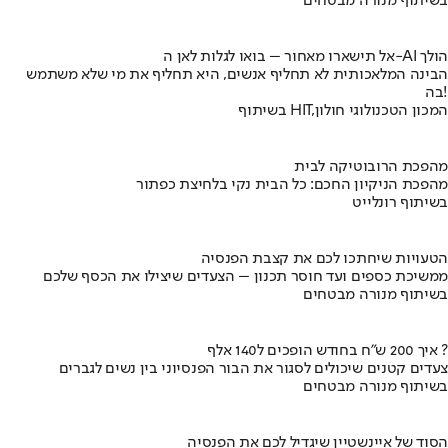
בשיתוף מנורה מבטחים
אל תישארו מאחור – בואו לגלות לאן ה-AI הולך
הבינה המלאכותית לא תחליף אנשים, היא תחליף את מי שלא משתמש
בה!
בשיתוף HIT,המכון הטכנולוגי חולון
מהפכת הרובוטיקה לבית
מהפכת הניקיון החכם: כל הבית נקי בלחיצת כפתור
בשיתוף רונלייט
הטעויות שיחתכו לכם את קצבת הפנסיה
ממשיכת כספים ועד חוסר תכנון – הצעדים שיצילו את הכסף שלכם
בשיתוף מנורה מבטחים
איך 200 ש"ח בחודש הופכים ל140 אלף ?
צעדים קטנים שיכולים לסגור את הבור הפנסיוני בין נשים לגברים
בשיתוף מנורה מבטחים
הסוד של איינשטיין שיגדיל לכם את הפנסיה