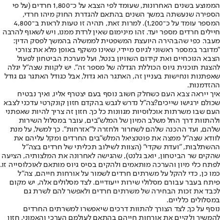
הממוצע בשנים האחרונות, שעומד לפי הצבא על כ־1,800 חרדים (על פי
הספירה שנעשתה במשך השנים בהתאם להגדרת החוק מיהו חרדי,
המספר עומד על כ־1,200). למרות זאת, תהיה זו טעות לראות ב־4,800
חיילים חרדים מספר יעד. זהו מינימום שאין לרדת ממנו, ויש לשאוף להרבה
מעבר. כפי שהבהירה היועצת המשפטית לממשלה בהמשך לפסק הדין:
"מדובר במספר ראשוני לגיוס מיידי, שאינו משקף באופן מלא את צורכי
הצבא הנוכחיים ואת קידום השוויון בנטל, ועל מערכת הביטחון לפעול
להצגת תוכנית גיוס הכוללת הגדלה של מספר זה". יש לקוות שצה"ל יגלה
שאפתנות ונחישות בעניין זה, האתגר הוא גדול, אבל כגודל האתגר גם גודל
ההזדמנות.
איך ייראה צבא העם כשחלק חשוב נוסף בעם יצטרף אליו, ואיך נבטיח
שכולם ירגישו שייכים?
צה"ל נדרש לגבש בהקדם חזון קונקרטי עדכני לצבא
העם שבו משרתות אוכלוסיות מגוונות כל כך. חזון זה צריך להיות שאפתני
ולהתוות דרך החל משלב המיון של המלש"בים, עובר במסלול השירות
שלהם, ועד ההכנה שלהם לשחרור ולחזרה ל"אזרחות". כך למשל, על מנת
לוודא שצה"ל ממצה את פוטנציאל המלש"בים החרדים ומקל עליהם את
ההשתלבות, "ועדת שקדי" (הצוות לשילוב תכליתי של חרדים בצה"ל
שהקים שר הביטחון, יואב גלנט), שהגישה לאחרונה את המלצותיה, הציעה
לפתח כלי מיון והערכה מותאמים ולהקים בסיס גיוס מותאם לאוכלוסייה זו.
כמו כן, כדי להקל על משרתים חרדים לשמור על אורחות חייהם, צה"ל
פיתח בעבר עבורם מסלולי שירות ייעודיים. לצד מסלולים אלה, יש מקום
לכבד את זכות הבחירה של משרתים חרדים ולאפשר להם לשרת גם
במסלולים כלליים.
נוסף על כך, לצד הצורך להתוות דרכים שיאפשרו למשרתים החרדים
להמשיך ולקיים את אורחות חייהם בהתאם לעולמם הערכי והאמוני, חזון