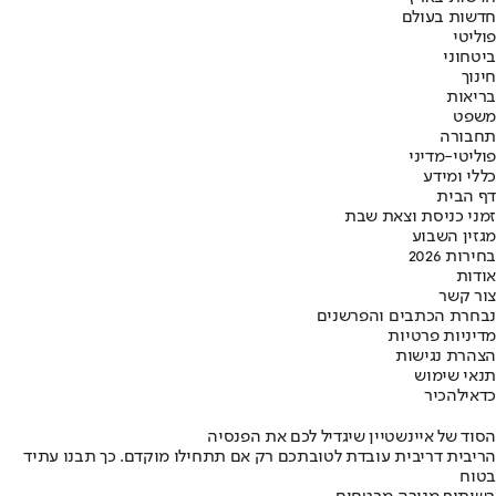
חדשות בעולם
פוליטי
ביטחוני
חינוך
בריאות
משפט
תחבורה
פוליטי-מדיני
כללי ומידע
דף הבית
זמני כניסת וצאת שבת
מגזין השבוע
בחירות 2026
אודות
צור קשר
נבחרת הכתבים והפרשנים
מדיניות פרטיות
הצהרת נגישות
תנאי שימוש
כדאי
להכיר
הסוד של איינשטיין שיגדיל לכם את הפנסיה
הריבית דריבית עובדת לטובתכם רק אם תתחילו מוקדם. כך תבנו עתיד
בטוח