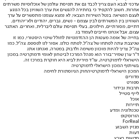
עדכני לצבא העם צריך לכבד גם את תפיסת עולמן של אוכלוסיות משרתים
אחרות. חשוב להקפיד כי בחתירה להגשים את ערך השוויון בכל הנוגע
לעצם הנשיאה בנטל השירות הצבאי, לא נמצא עצמנו מתפשרים על ערך
השוויון בין המשרתים לבין עצמם - נשים, גברים, יהודים ולא־יהודים,
דתיים, מסורתיים, חילונים, בעלי תפיסת עולם ליברלית, ואחרים. האתגר
עצום, אבל אנחנו חייבים לעמוד בו.
בחייה של אומה מעטות הן ההזדמנויות לחולל שינוי היסטורי, כמו זו
שניצבת עתה לפתחו של צה"ל, לפתח כולנו. אסור לנו לפספס. צה"ל, כמו
צה"ל, צריך להיות מוכוון משימה ולדבוק במטרה, ואנחנו אתו.
ד"ר ערן שמיר־בורר הוא מנהל המרכז לביטחון לאומי ודמוקרטיה במכון
הישראלי לדמוקרטיה, עו"ד מירית לביא היא חוקרת במרכז זה.
בשיתוף המכון הישראלי לדמוקרטיה
המכון הישראלי לדמוקרטיה
חוק הגיוס
תורת לחימה
מדורים
ספורט
תרבות ובידור
לייף סטייל
אוכל
תיירות
טכנולוגיה ומדע
הורוסקופ
ForReal
מגזין השבוע
דעות
חדשות בארץ