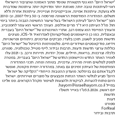
"ישראל היום" הוא גוף תקשורת שנוסד מתוך האמונה שהציבור הישראלי
ראוי לעיתונות טובה יותר, מאוזנת יותר ומדויקת יותר. עיתונות שמדברת
ולא צועקת. עיתונות אמינה, אובייקטיבית ועניינית. עיתונות אחרת וללא
תשלום. המהדורה המודפסת הראשונה פורסמה ב-30 ביולי 2007, וב-2010
הפך "ישראל היום" לעיתון הישראלי בעל שיעור החשיפה הגבוה ביותר בימי
חול. מו"ל העיתון היא ד"ר מרים אדלסון. העורך הראשי הוא עמר לחמנוביץ,
והעורך המייסד הוא עמוס רגב. אתרי האינטרנט של "ישראל היום" בעברית
ובאנגלית, כמו כן היישומונים (אפליקציות) לאנדרואיד ול-iOS, מציגים
חדשות מסביב לשעון, תוכן בלעדי, מבזקים ועדכונים, ניתוחים ופרשנויות,
וידיאו, פודקאסטים ושידורים חיים. פלטפורמות הדיגיטל של "ישראל היום"
כוללות ערוצי חדשות ודעות, תרבות ובידור, לייף סטייל, טכנולוגיה, ספורט,
כלכלה וצרכנות, בריאות, חיילים, אוכל, יהדות, תיירות ורכב. ב-2021 עלו
לאוויר האתר החדש והיישומון החדש של "ישראל היום" בעברית, במטרה
לספק לגולשים חוויה מהירה, עדכנית, בטוחה ונוחה. תכני המהדורה
המודפסת של העיתון זמינים גם באתר, במהדורה יומית מקוונת, ואפשר
לקבל אותם גם בניוזלטר. מועדון ההטבות הייחודי "הקליקה של ישראל
היום" מציע לגולשי האתר הנחות ומבצעים על מוצרים ושירותים. ישראל
היום פתוח להערות, לביקורת ולהצעות לשיפור מקהל הקוראים. פנו אלינו
במייל hayom@israelhayom.co.il.
יום ראשון, 3.5.2026
ט"ז באייר תשפ"ו
חדשות
דעות
ספורט
ForReal
תרבות ובידור