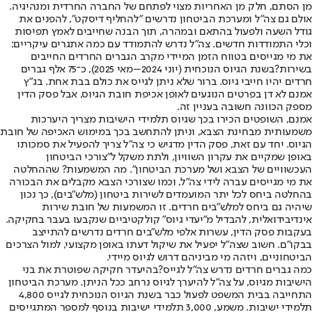
מן הסתם, חלק מן האחריות מצוי לפתחם של החברה החרדית ומנהיגיה.
אולם גם צה"ל ומערכת הביטחון נדרשים "להחליף דיסקט", להפנים את
גודל השעה ולפעול בהתאם ובמהרה, תוך הבנה שחייבים לאמץ תפיסות
וכלי התמודדות חדשים. צה"ל נדרש להתמודד עם כמה אתגרים עיקריים:
את מי מגייסים בטווח הזמן המיידי מקרב הגברים החרדים החייבים
בשירות?
בשנת הגיוס הנוכחית (יוני 2024–מאי 2025), כ־75 אלף גברים
חרדים יהיו חייבי גיוס. ברור שלא ניתן לגייס את כולם בבת אחת. בג"ץ
אמנם לא דן בפרטים הנוגעים לאופן אכיפת חובת הגיוס, אבל פסק הדין
מספק הכוונה חשובה בעניין זה.
אמנם, השופטים הכירו בכך שגיוס תלמידי הישיבות מצריך היערכות
משמעותית מבחינת הצבא, וניתן להתחשב בכך במימוש האכיפה של חובת
הגיוס. יחד עם זאת, פסק הדין מדגיש כי צה"ל צריך להפעיל את סמכותו
באופן שמקיים את עקרון השוויון, ולתת משקל ל"צורכי הביטחון
העכשוויים של הצבא ושל מערכת הביטחון". מה המשמעות? שההחלטה
את מי מגייסים עברה לידי צה"ל, וכמו שצורכי הצבא מקבלים את הבכורה
בהחלטה ביחס לכל יתר המועמדים לשירות ביטחון (מלש"בים), כך נכון
שיהיה גם ביחס למלש"בים חרדים. זו המשמעות של חובת שירות
אינדיבידואלית, להבדיל מ"יעדי גיוס" קולקטיביים שנקבעו בעבר בחקיקה.
בעקבות פסק הדין, עשרות אלפי מלש"בים חרדים נדרשים להתייצב
בבקו"ם. חשוב שצה"ל יפעיל את שיקול דעתו באופן מקצועי, למול הצרכים
הביטחוניים, ויזהה מי מביניהם דרוש לגיוס מיידי.
כמה גברים חרדים נדרש צה"ל לגייס?
בהיעדר חקיקה שפוטרת את בני
הישיבות מגיוס, על צה"ל להיערך לגיוס נרחב ככל הניתן. מערכת הביטחון
התחייבה בבית המשפט לפעול כבר בשנת הגיוס הנוכחית לגייס 4,800
תלמידי ישיבות. משמע, 3,000 תלמידי ישיבות בנוסף למספר המתגייסים