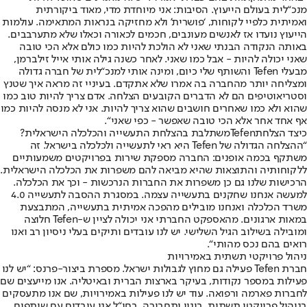
מנכ“לית בעולם הייעוץ. הסיבות: אני מיוחדת מדי, מאוד ביקורתית
ואמיתית כלפיי לקוחות, ‘פושרית’ ולא מחזיקה בנראות המתאימה. עולמות
הייעוץ נועדו אז לאנשים מעונבים, חכמים לכאורה וכאלו שלא מתערבבים.
באותה הנקודה הבנתי שאני לא הולכת להיות כמו כולם אלא הכי טובה
שאני יכולה להיות - אבל כמו שאני. לאחר כשנה גילה אותי אייל זילברמן,
מבעלי Tefen והשותף שלי כיום, ומינה אותי למנכ“לית של חברה גדולה
ומצליחה יותר מהחברה בה אמרו שלא אתקדם. בעיניי זה מראה איך שטנץ
וסטריאוטיפים הם לא הדברים הקובעים הצלחה. אדם צריך להיות טוב כמו
שהוא ולא כמו שאחרים חושבים שהוא צריך להיות. אני לא מנסה להיות כמו
אף אחד אחר אלא הכי טובה שאפשר - כפי שאני“.
כיצד הצלחת
Tefen
משתלבת בהצלחת התעשייה והכלכלה הישראלית?
“ההצלחה הגדולה של Tefen היא ראי לתעשייה ולכלכלה בישראל. זה
משתקף בכמה אופנים: החברה מספקת שירות בפרויקטים משמעותיים
ללקוחותיה והתוצאות שהיא מביאה להם משפרות את הכלכלה הישראלית.
הרכישות שלנו גם כן משפרות את החברות הנרכשות - וכך את הכלכלה.
למעשה אנחנו שחקנים בתעשייה עצמה. במסגרת ההסבה לתעשייה 4.0
משרד הכלכלה ואנחנו מובילים מהפכה אמיתית בתעשייה, המתבצעת
במאות ארגונים. מהאספקט החברתי אני יכולה לציין ש-Tefen חלוצה
ומובילה בשילוב הגיל השלישי. יש לנו עובדים ותיקים בעלי ניסיון רב ואנו
רואים בהם נכס מהותי“.
ניהול פרויקטי תשתית באמירויות
חברת Tefen פעילה גם מחוץ לגבולות ישראל. מספרת ביצור-פרנס: “יש לנו
פעילות במספר נקודות, בעיקר בארצות הברית ובאיטליה. אנו מייעצים שם
לחברות פארמה ורפואה. עוד יש לנו פעילות באמירויות, שם אנו מתעסקים
בניהול פרויקטי תשתית, בינוי ותחבורה. בחו“ל אנו עובדים עם שותפים