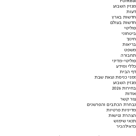
ForReal
מגזין השבוע
דעות
חדשות בארץ
חדשות בעולם
פוליטי
ביטחוני
חינוך
בריאות
משפט
תחבורה
פוליטי-מדיני
כללי ומידע
דף הבית
זמני כניסת וצאת שבת
מגזין השבוע
בחירות 2026
אודות
צור קשר
נבחרת הכתבים והפרשנים
מדיניות פרטיות
הצהרת נגישות
תנאי שימוש
כדאי
להכיר