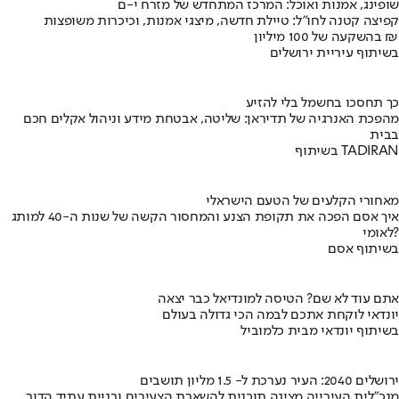
שופינג, אמנות ואוכל: המרכז המתחדש של מזרח י-ם
קפיצה קטנה לחו"ל: טיילת חדשה, מיצגי אמנות, וכיכרות משופצות
בהשקעה של 100 מיליון ₪
בשיתוף עיריית ירושלים
כך תחסכו בחשמל בלי להזיע
מהפכת האנרגיה של תדיראן: שליטה, אבטחת מידע וניהול אקלים חכם
בבית
בשיתוף TADIRAN
מאחורי הקלעים של הטעם הישראלי
איך אסם הפכה את תקופת הצנע והמחסור הקשה של שנות ה-40 למותג
לאומי?
בשיתוף אסם
אתם עוד לא שם? הטיסה למונדיאל כבר יצאה
יונדאי לוקחת אתכם לבמה הכי גדולה בעולם
בשיתוף יונדאי מבית כלמוביל
ירושלים 2040: העיר נערכת ל- 1.5 מליון תושבים
מנכ"לית העירייה מציגה תוכנית להשארת הצעירים ובניית עתיד הדור