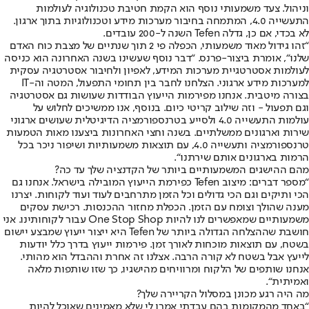
וניהול. צעד משמעותי נוסף הוא הקמת חטיבת טכנולוגיה לעולמות
התעשייה 4.0, המתמחה בחיבור מערכות מידע וטכנולוגיות בתוך ארגון.
לא בכדי, אם כן, גדלה Tefen השנה ל-200 עובדים.
“זהו גידול מאוד משמעותי, הכפלה פי 2 תוך שנתיים של מצבת כוח האדם
שלנו“, אומרת ביצור-פרנס. “דבר נוסף שעשינו בשנה האחרונה הוא כניסה
לעולמות אסטרטגיית מערכות המידע, לאפיון ולחיבור אסטרטגיה עסקית
למערכות מידע ארגוני. הצלחנו לחבר בין תחומי התפעול, המטה וה-IT
בצורה מיטבית. אנחנו מפירמות הייעוץ הבודדות שעושות גם אסטרטגיה
וגם תפעול - וזה שילוב קריטי כיום. בנוסף, אנו ממשיכים לחלוש על
עולמות התעשייה 4.0 ולסייע בטרנספורמציה הדיגיטלית שעושים ארגוני
שירות וארגונים ממשלתיים. בשנה וחצי האחרונות ביצענו מאות הטמעות
טרנספורמציה ותעשייה 4.0, עם תוצאות משמעותיות ושיפור ניכר בכל
הרמות בארגונים אותם שירתנו“.
מהם ההישגים המשמעותיים ביותר של הקדנציה שלך עד כה?
“מספר דברים: מיצוב Tefen כפירמת הייעוץ המובילה בישראל. אנחנו גם
הכי ותיקים וגם הכי גדולים וכל הזמן מתרחבים לעוד ועוד לקוחות. יצרנו
מענה שהולך וצומח עם הזמן. הכפלת מחזור ההכנסות. רכישת עסקים
משמעותיים שמאפשרים לנו להיות One Stop Shop עבור לקוחותינו. אני
חושבת שההצלחה הגדולה ביותר של Tefen היא ייצור ייעוץ שמבצע יישום
בשטח, עם תוצאות מוכחות לאורך זמן. פירמות ייעוץ בדרך כלל יודעות
לייעץ אבל בשטח לא קורה הרבה. אצלנו זה אחרת וההבדל הוא מהותי.
אנחנו שותפים של הלקוח ומרוויחים מהישגיו, כך שזו שותפות מלאה
ואמיתית“.
מה היה רגע מכונן במסלול הקריירה שלך?
“באחד מהמקומות בהם עבדתי אמרו לי שלא מאמינים שאוכל להיות