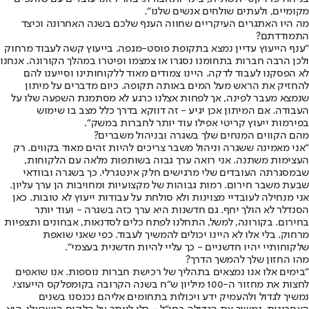
מקומיים, ולעתים שולחים אנשים שלנו“.
מה היו האתגרים העיקריים שחווה הענף שלכם בשנה האחרונה וכיצד
התמודדתם?
“ענף הייעוץ עדיין נמצא בתקופת פוסט-מגפה. בייעוץ קשה לעבוד מרחוק
ולכן הרבה חברות בתחומנו נסגרו או צמצמו ופיטרו במהלך הקורונה. אנחנו
לא הפסקנו לעבוד לדקה. היינו צמודים מאוד ללקוחותינו וסייענו להם
להחזיק את הראש מעל המים באותה תקופה. כיום מדברים על מיתון
שנמצא מעבר לפינה, אך לפחות אצלנו כרגע לא מסתמנת השפעה שלו על
העבודה. אם המיתון אכן יגיע - זה דווקא בדרך כלל מצב בו שימוש
בפירמות ייעוץ קריטי אפילו עוד יותר לחברות במשק“.
מהם הקווים המנחים שלך בשגרה ובניהול משברים?
“אני מאמינה ששגרה וניהול משבר צריכים להיות זהים מאוד בקווים. רק
העצימות משתנה. אני רואה ערך גבוה בשותפות מלאה עם הלקוחות,
שבמסגרתה העובדים שלי מרגישים חלק אינטגרלי. כך בשגרה ובוודאי
שבעת משבר חירום. רמות גבוהות של מקצועיות ומחויבות הן ערך עליון.
אני מנחילה לעובדיי מצוינות ולא סולחת על עבודות ייעוץ לא טובות. כאן
הסנדלר לא הולך יחף. גם חדשנות היא ערך כזה בשגרה - ועוד יותר
בחירום. בקורונה, למשל, התחלנו לפתח כלים לסדנאות, אבחונים ותצפיות
מרחוק. בלי אלו לא היינו יכולים להמשיך לעבוד. כפי שאני שואפת
שלקוחותיי יהיו חדשניים - כך עליי להיות חדשנית בעצמי“.
מהו החזון שלך להמשך הדרך?
“בימים אלו אנו נמצאים בתהליך של רכישת חברות נוספות. אנו שואפים
לחצות את מחזור ה-100 מיליון ש“ח בשנה הקרובה בקומפלקס הייעוצי.
נמשיך לגדול ולהעמיק ידע ויכולות בתחומים אליהם נכנסנו בשנים