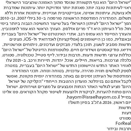
"ישראל היום" הוא גוף תקשורת שנוסד מתוך האמונה שהציבור הישראלי
ראוי לעיתונות טובה יותר, מאוזנת יותר ומדויקת יותר. עיתונות שמדברת
ולא צועקת. עיתונות אמינה, אובייקטיבית ועניינית. עיתונות אחרת וללא
תשלום. המהדורה המודפסת הראשונה פורסמה ב-30 ביולי 2007, וב-2010
הפך "ישראל היום" לעיתון הישראלי בעל שיעור החשיפה הגבוה ביותר בימי
חול. מו"ל העיתון היא ד"ר מרים אדלסון. העורך הראשי הוא עמר לחמנוביץ,
והעורך המייסד הוא עמוס רגב. אתרי האינטרנט של "ישראל היום" בעברית
ובאנגלית, כמו כן היישומונים (אפליקציות) לאנדרואיד ול-iOS, מציגים
חדשות מסביב לשעון, תוכן בלעדי, מבזקים ועדכונים, ניתוחים ופרשנויות,
וידיאו, פודקאסטים ושידורים חיים. פלטפורמות הדיגיטל של "ישראל היום"
כוללות ערוצי חדשות ודעות, תרבות ובידור, לייף סטייל, טכנולוגיה, ספורט,
כלכלה וצרכנות, בריאות, חיילים, אוכל, יהדות, תיירות ורכב. ב-2021 עלו
לאוויר האתר החדש והיישומון החדש של "ישראל היום" בעברית, במטרה
לספק לגולשים חוויה מהירה, עדכנית, בטוחה ונוחה. תכני המהדורה
המודפסת של העיתון זמינים גם באתר, במהדורה יומית מקוונת, ואפשר
לקבל אותם גם בניוזלטר. מועדון ההטבות הייחודי "הקליקה של ישראל
היום" מציע לגולשי האתר הנחות ומבצעים על מוצרים ושירותים. ישראל
היום פתוח להערות, לביקורת ולהצעות לשיפור מקהל הקוראים. פנו אלינו
במייל hayom@israelhayom.co.il.
יום ראשון, 7.6.2026
כ"ב בסיון תשפ"ו
חדשות
דעות
ספורט
ForReal
תרבות ובידור