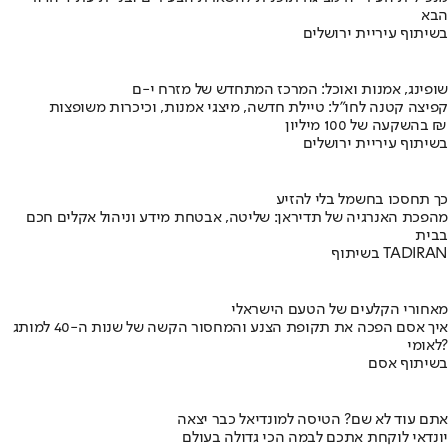
הבא
בשיתוף עיריית ירושלים
שופינג, אמנות ואוכל: המרכז המתחדש של מזרח י-ם
קפיצה קטנה לחו"ל: טיילת חדשה, מיצגי אמנות, וכיכרות משופצות
בהשקעה של 100 מיליון ₪
בשיתוף עיריית ירושלים
כך תחסכו בחשמל בלי להזיע
מהפכת האנרגיה של תדיראן: שליטה, אבטחת מידע וניהול אקלים חכם
בבית
בשיתוף TADIRAN
מאחורי הקלעים של הטעם הישראלי
איך אסם הפכה את תקופת הצנע והמחסור הקשה של שנות ה-40 למותג
לאומי?
בשיתוף אסם
אתם עוד לא שם? הטיסה למונדיאל כבר יצאה
יונדאי לוקחת אתכם לבמה הכי גדולה בעולם