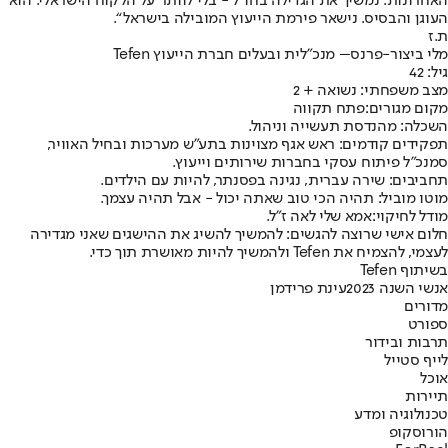
האחרונות. נמשיך את הגדילה בחו“ל - בלי לוותר על הלקוח הישראלי. הוא
העוגן והבסיס. נישאר פירמת הייעוץ המובילה בישראל“.
ת.ז
מלי ביצור-פרנס
– מנכ”לית ובעלים חברת הייעוץ Tefen
גיל
: 42
מצב משפחתי
: נשואה + 2
מקום מגורים:
פתח תקווה
השכלה
: מהנדסת תעשייה וניהול.
תפקידים קודמים
: ראש אגף מצוינות בתע”ש מערכות ובחיל האוויר,
סמנכ”ל פיתוח עסקי בחברות שירותים וייעוץ.
תחביבים
: שירה עברית, נגינה בפסנתר, להיות עם הילדים.
מוטו מוביל: תהיה הכי טוב שאתה יכול - אבל תהיה עצמך.
מודל לחיקוי:
אמא שלי לאה ז”ל.
חלום אישי שרוצה להגשים
: להמשיך להשיג את ההישגים שאני מגדירה
לעצמי, להצמיח את Tefen ולהמשיך להיות מאושרת תוך כדי.
בשיתוף Tefen
אנשי השנה 2023
עינת פרידמן
מדורים
ספורט
תרבות ובידור
לייף סטייל
אוכל
תיירות
טכנולוגיה ומדע
הורוסקופ