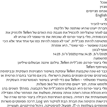
אוכל
מגזין
אנחנו מגייסים
English
X
כדאי להכיר
חברת ייעוץ שהיא שותפה של הלקוח
גם לאחר שהצליחה להכפיל את מצבת כוח האדם של Tefen ולהזניק את
הכנסותיה, מלי ביצור-פרנס לא שוכחת את מי שאמר לה שהיא לא
מתאימה להיות מנכ“לית. “אני לא מנסה להיות כמו אף אחד אחר אלא הכי
טובה שאפשר - כפי שאני“, היא אומרת
אסף לבנון
3/1/2023, 14:23
,עודכן
3/1/2023, 14:23
0
השמעה
מלי ביצור-פרנס, מנכ"לית Tefen, צילום: אינגה אבשלום שיליאן
בשיתוף Tefen
כבר 40 שנה שקבוצת Tefen עוסקת בשיפור המצוינות העסקית ובביסוסה
בארגונים שונים ומגוונים במשק הישראלי. בין אם מדובר בחברה פרטית או
במשרד ממשלתי - Tefen שם כדי לסייע בשיפור האסטרטגיה העסקית
ולממש אותה, תוך יישום פתרונות של 360 מעלות.
מלי ביצור-פרנס היא הבעלים והמנכ“לית של הקבוצה. במהלך השנים בהן
היא מנהלת אותה ראתה אותה צומחת, משלשת את המחזור שלה ומגדילה
משמעותית את רווחיה. בשנים האחרונות הובילה ביצור-פרנס שורה של
רכישות והקימה את חברת הבת למיקור חוץ Log, דרכה מסופקים משרות
ומומחים בעולמות ה-IT, תפעול, לוגיסטיקה, ניהול פרויקטים, תעשייה