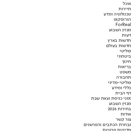
אוכל
תיירות
טכנולוגיה ומדע
הורוסקופ
ForReal
מגזין השבוע
דעות
חדשות בארץ
חדשות בעולם
פוליטי
ביטחוני
חינוך
בריאות
משפט
תחבורה
פוליטי-מדיני
כללי ומידע
דף הבית
זמני כניסת וצאת שבת
מגזין השבוע
בחירות 2026
אודות
צור קשר
נבחרת הכתבים והפרשנים
מדיניות פרטיות