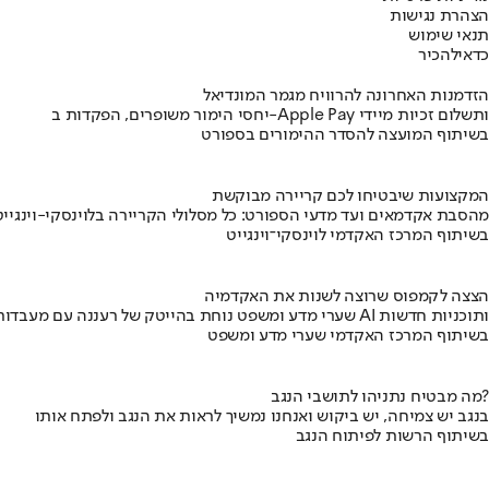
הצהרת נגישות
תנאי שימוש
כדאי
להכיר
הזדמנות האחרונה להרוויח מגמר המונדיאל
יחסי הימור משופרים, הפקדות ב-Apple Pay ותשלום זכיות מיידי
בשיתוף המועצה להסדר ההימורים בספורט
המקצועות שיבטיחו לכם קריירה מבוקשת
מהסבת אקדמאים ועד מדעי הספורט: כל מסלולי הקריירה בלוינסקי-וינגייט
בשיתוף המרכז האקדמי לוינסקי־וינגייט
הצצה לקמפוס שרוצה לשנות את האקדמיה
שערי מדע ומשפט נוחת בהייטק של רעננה עם מעבדות AI ותוכניות חדשות
בשיתוף המרכז האקדמי שערי מדע ומשפט
מה מבטיח נתניהו לתושבי הנגב?
בנגב יש צמיחה, יש ביקוש ואנחנו נמשיך לראות את הנגב ולפתח אותו
בשיתוף הרשות לפיתוח הנגב