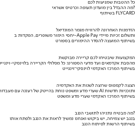
כל ההטבות שמגיעות לכם
מה ההבדל בין מועדון תעופה וכרטיס אשראי?
בשיתוף FLYCARD
הזדמנות האחרונה להרוויח מגמר המונדיאל
יחסי הימור משופרים, הפקדות ב-Apple Pay ותשלום זכיות מיידי
בשיתוף המועצה להסדר ההימורים בספורט
המקצועות שיבטיחו לכם קריירה מבוקשת
מהסבת אקדמאים ועד מדעי הספורט: כל מסלולי הקריירה בלוינסקי-וינגייט
בשיתוף המרכז האקדמי לוינסקי־וינגייט
הצצה לקמפוס שרוצה לשנות את האקדמיה
שערי מדע ומשפט נוחת בהייטק של רעננה עם מעבדות AI ותוכניות חדשות
בשיתוף המרכז האקדמי שערי מדע ומשפט
מה מבטיח נתניהו לתושבי הנגב?
בנגב יש צמיחה, יש ביקוש ואנחנו נמשיך לראות את הנגב ולפתח אותו
בשיתוף הרשות לפיתוח הנגב