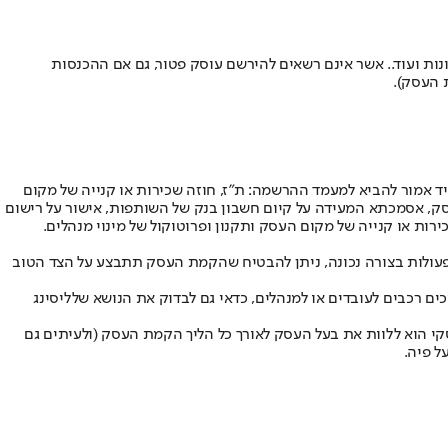
נות ועוד.. אשר אינם רשאים להירשם עוסק פטור, גם אם ההכנסות
 העסק).
 אמור להביא למעמד ההרשמה: ת"ז, חוזה שכירות או קנייה של מקום
סק, אסמכתא המעידה על קיום חשבון בנק של השותפות, אישור על רישום
ת או קנייה של מקום העסק ותקנון ופרוטוקול של מינוי מנהלים.
הפעולות בצורה נכונה, ניתן להבטיח שהקמת העסק תתבצע על הצד הטוב
ים רכבים לעובדים או למנהלים, כדאי גם לבדוק את הנושא של
ליסינג
קי הוא ללוות את בעל העסק לאורך כל הליך הקמת העסק (ולעיתים גם
ל פיה.