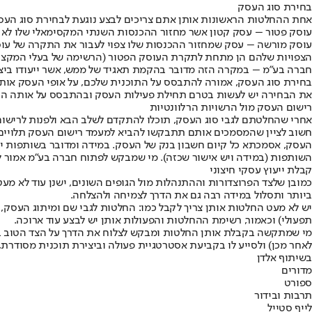
בחירת סוג העסק
אחת ההחלטות הראשונות אותן אתם צריכים לבצע נוגעת לבחירת סוג העסק
עוסק פטור – עסק קטון אשר מחזור ההכנסות השנתי המקסימאלי שלו לא עולה על 102.292 ₪ - נכון 
עוסק מורשה – עסק שמחזור ההכנסות שלו צפוי לעבור את התקרה של עוסק פט
הצפויות שלהם הן מתחת לתקרת העוסק הפטור (הרשימה של בעלי המקצוע 
חברה בע"מ – במקרה הזה מדובר בהקמת תאגיד של ממש, אשר ייעודו ביצוע
בחירת סוג העסק, אמורה להתבסס על התוכנית שלכם, על אופי העסק אותו
את הבחירה יש לעשות בטרם תחילת פעילות העסק ובהתבסס על אותה הבח
רישום העסק מול הרשויות הרלוונטיות
אחרי שהחלטתם לגבי סוג העסק, תוכלו להתקדם לשלב הבא ולפנות לרישום
חשוב לציין שהמסמכים אותם תתבקשו להביא למעמד רישום העסק תלויים ב
העסק, אסמכתא כל קיום חשבון בנק של העסק. במידה ומדובר בשותפות יש
השותפות (במידה ויש אישור שכזה). מי שמבקש לפתוח חברה בע"מ אמור להב
קבלת ייעוץ עסקי חיצוני
כמובן שלצד הפרוצדורות וההתנהלות מול הגופים השונים, ישנן עוד לא מ
ביותר ותסלול במידה רבה גם את הדרך לצמיחה ולהצלחה.
יש לא מעט החלטות אותן צריך לקבל כמו: החלטות לגבי שם ומיתוג העסק, 
תפעולי
) וכאמור, רשימת ההחלטות והפעולות אותן יש לבצע עוד ארוכה.
מי שמתקשה בקבלת אותן החלטות ומבקש לצלוח את הדרך על הצד הטוב ביות
לאחר מכן) ולסייע לו בקביעת אסטרטגיית פעולה וביצירת תוכנית מסודרת,
בשיתוף אלדן
מדורים
ספורט
תרבות ובידור
לייף סטייל