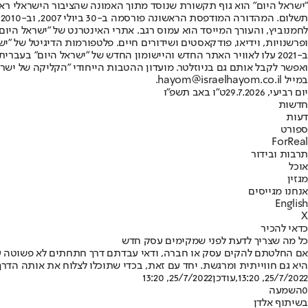
"ישראל היום" הוא גוף תקשורת שנוסד מתוך האמונה שהציבור הישראלי ראוי 
ת
ופרשנויות, וידיאו, פודקאסטים ושידורים חיים. פלטפורמות הדיגיטל של "ישרא
ב-2021 עלו לאוויר האתר החדש והיישומון החדש של "ישראל היום" בע
ואפשר לקבל אותם גם בניוזלטר. מועדון ההטבות הייחודי "הקליקה של ישרא
במייל hayom@israelhayom.co.il.
יום רביעי, 29.7.2026
ט"ו באב תשפ"ו
חדשות
דעות
ספורט
ForReal
תרבות ובידור
אוכל
מגזין
אנחנו מגייסים
English
X
כדאי להכיר
כל מה שצריך לדעת לפני שמקימים עסק חדש
אם החלטתם להקים עסק או חברה, ודאי עבדתם דרך חתחתים לא פשוטה עד
היא גם חווייתית ומרגשת. יחד עם זאת, בכדי שתוכלו לצלוח את אותה הד
25/7/2022, 13:20
,עודכן
25/7/2022, 13:20
0
השמעה
בשיתוף אלדן