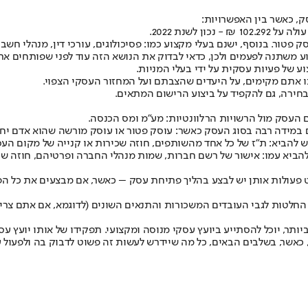
, כאשר בין האפשרויות:
לשנת 2022.
ור. בנוסף, ישנם בעלי מקצוע כמו: פסיכולוגים, עורכי דין, מנהלי חשבו
משתנה לפעמים ולכן, כדאי לבדוק את הנושא הזה עוד לפני שפותחים את
 של פעיות עסקית על ידי בעלי המניות.
 אתם מקימים, על היעדים שהצבתם ועל המחזור העסקי הצפוי.
ירה, גם להקפיד על ביצוע הרישום המתאים.
 העסק מול הרשויות הרלוונטיות: מע"מ ומס הכנסה.
מידה רבה בסוג העסק כאשר: עוסק פטור או עוסק מורשה שהוא אדם יחיד
 להביא: ת"ז של כל אחד מהשותפים, חוזה שכירות או קנייה של מקום הע
יא עמו: אישור של רשם חברות, שמות מנהלי החברה ופרטיהם, חוזה שכירו
עט פעולות אותן יש לבצע בהליך פתיחת עסק – כאשר, אם מבצעים את כל 
החלטות לגבי העובדים המשכורות והתנאים השונים (לדוגמא, אם אתם צריכ
ר, יוכל להסתייע ביועץ עסקי מנוסה ומקצועי. תפקידו של אותו יועץ עס
 כאשר, בשלבים הבאים, כל מה שיידרש לעשות זה פשוט לדבוק בה ולפעול ע