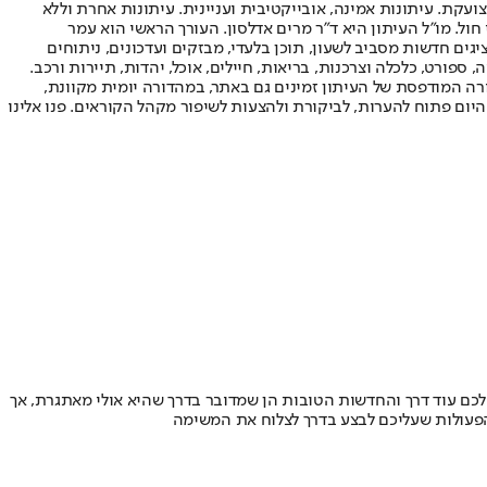
ועקת. עיתונות אמינה, אובייקטיבית ועניינית. עיתונות אחרת וללא
עור החשיפה הגבוה ביותר בימי חול. מו"ל העיתון היא ד"ר מרים אדלסון. העורך הראשי הוא עמר
 והעורך המייסד הוא עמוס רגב. אתרי האינטרנט של "ישראל היום" בעברית ובאנגלית, כמו כן היישומונים (אפליקציות) לאנדרואיד ול-iOS, מציגים חדשות מסביב לשעון, תוכן בלעדי, מבזקים ועדכונים, ניתוחים
, ספורט, כלכלה וצרכנות, בריאות, חיילים, אוכל, יהדות, תיירות ורכב.
דורה המודפסת של העיתון זמינים גם באתר, במהדורה יומית מקוונת,
היום פתוח להערות, לביקורת ולהצעות לשיפור מקהל הקוראים. פנו אלינו
ם עוד דרך והחדשות הטובות הן שמדובר בדרך שהיא אולי מאתגרת, אך
הפעולות שעליכם לבצע בדרך לצלוח את המשימה