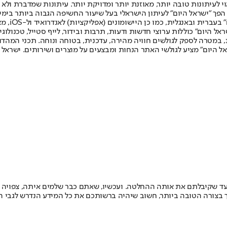
לעיתונות טובה יותר, מאוזנת יותר ומדויקת יותר. עיתונות שמדברת ולא צ
שלום. המהדורה המודפסת הראשונה פורסמה ב-30 ביולי 2007, וב-2010 הפך "ישראל היום" לעיתון הישראלי בעל שי
לחמנוביץ,
ל היום" כוללות ערוצי חדשות ודעות, תרבות ובידור, לייף סטייל, טכנולוגיה
ברית, במטרה לספק לגולשים חוויה מהירה, עדכנית, בטוחה ונוחה. תכני המה
ל היום" מציע לגולשי האתר הנחות ומבצעים על מוצרים ושירותים. ישראל 
 שקיבלתם את אותה ההחלטה. ועכשיו, שאתם כבר שלמים איתה, צפויה לכ
רך בצורה הטובה ביותר, חשוב שיהיה ברשותכם את כל המידע הנדרש לגבי 