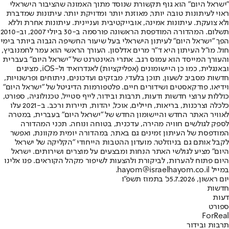
"ישראל היום" הוא גוף תקשורת שנוסד מתוך האמונה שהציבור הישראלי
ראוי לעיתונות טובה יותר, מאוזנת יותר ומדויקת יותר. עיתונות שמדברת
ולא צועקת. עיתונות אמינה, אובייקטיבית ועניינית. עיתונות אחרת וללא
תשלום. המהדורה המודפסת הראשונה פורסמה ב-30 ביולי 2007, וב-2010
הפך "ישראל היום" לעיתון הישראלי בעל שיעור החשיפה הגבוה ביותר בימי
חול. מו"ל העיתון היא ד"ר מרים אדלסון. העורך הראשי הוא עמר לחמנוביץ,
והעורך המייסד הוא עמוס רגב. אתרי האינטרנט של "ישראל היום" בעברית
ובאנגלית, כמו כן היישומונים (אפליקציות) לאנדרואיד ול-iOS, מציגים
חדשות מסביב לשעון, תוכן בלעדי, מבזקים ועדכונים, ניתוחים ופרשנויות,
וידיאו, פודקאסטים ושידורים חיים. פלטפורמות הדיגיטל של "ישראל היום"
כוללות ערוצי חדשות ודעות, תרבות ובידור, לייף סטייל, טכנולוגיה, ספורט,
כלכלה וצרכנות, בריאות, חיילים, אוכל, יהדות, תיירות ורכב. ב-2021 עלו
לאוויר האתר החדש והיישומון החדש של "ישראל היום" בעברית, במטרה
לספק לגולשים חוויה מהירה, עדכנית, בטוחה ונוחה. תכני המהדורה
המודפסת של העיתון זמינים גם באתר, במהדורה יומית מקוונת, ואפשר
לקבל אותם גם בניוזלטר. מועדון ההטבות הייחודי "הקליקה של ישראל
היום" מציע לגולשי האתר הנחות ומבצעים על מוצרים ושירותים. ישראל
היום פתוח להערות, לביקורת ולהצעות לשיפור מקהל הקוראים. פנו אלינו
במייל hayom@israelhayom.co.il.
יום ראשון, 5.7.2026
כ' בתמוז תשפ"ו
חדשות
דעות
ספורט
ForReal
תרבות ובידור