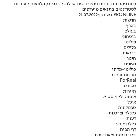
כיום פתרונות נוחים וזמינים שכדאי להכיר. בפרט, הלוואות ייעודיות
לסטודנטים בתנאים מועדפים
PRONLINE בשיתוף
21.07.2022
חדשות
בארץ
בעולם
ביטחוני
פוליטי
פלילים
בריאות
חינוך
משפט
פוליטי-מדיני
תרבות ובידור
ForReal
ספורט
תיירות
אופנה ולייף סטייל
אוכל
טכנולוגיה
כלכלה וצרכנות
דעות
כללי ומידע
דף הבית
זמני כניסת וצאת שבת