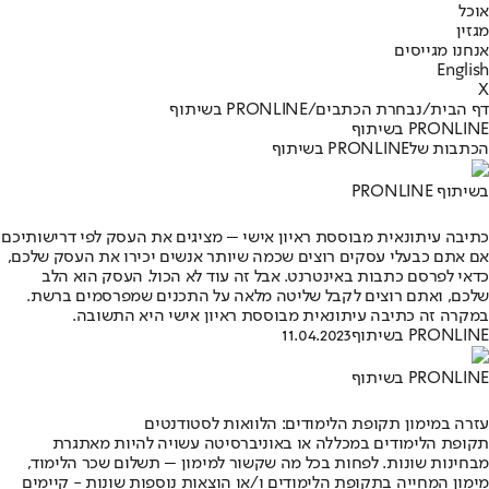
אוכל
מגזין
אנחנו מגייסים
English
X
דף הבית
/
נבחרת הכתבים
/
PRONLINE בשיתוף
PRONLINE בשיתוף
הכתבות שלPRONLINE בשיתוף
בשיתוף PRONLINE
כתיבה עיתונאית מבוססת ראיון אישי – מציגים את העסק לפי דרישותיכם
אם אתם כבעלי עסקים רוצים שכמה שיותר אנשים יכירו את העסק שלכם,
כדאי לפרסם כתבות באינטרנט. אבל זה עוד לא הכול. העסק הוא הלב
שלכם, ואתם רוצים לקבל שליטה מלאה על התכנים שמפרסמים ברשת.
במקרה זה כתיבה עיתונאית מבוססת ראיון אישי היא התשובה.
PRONLINE בשיתוף
11.04.2023
PRONLINE בשיתוף
עזרה במימון תקופת הלימודים: הלוואות לסטודנטים
תקופת הלימודים במכללה או באוניברסיטה עשויה להיות מאתגרת
מבחינות שונות. לפחות בכל מה שקשור למימון – תשלום שכר הלימוד,
מימון המחייה בתקופת הלימודים ו/או הוצאות נוספות שונות - קיימים