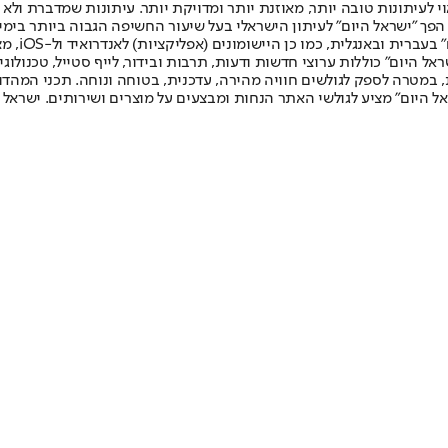
לעיתונות טובה יותר, מאוזנת יותר ומדויקת יותר. עיתונות שמדברת ולא צ
שלום. המהדורה המודפסת הראשונה פורסמה ב-30 ביולי 2007, וב-2010 הפך "ישראל היום" לעיתון הישראלי בעל שי
לחמנוביץ,
ל היום" כוללות ערוצי חדשות ודעות, תרבות ובידור, לייף סטייל, טכנולוגיה
ברית, במטרה לספק לגולשים חוויה מהירה, עדכנית, בטוחה ונוחה. תכני המה
ל היום" מציע לגולשי האתר הנחות ומבצעים על מוצרים ושירותים. ישראל 