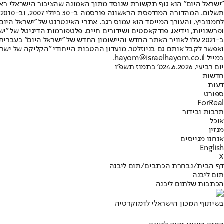
"ישראל היום" הוא גוף תקשורת שנוסד מתוך האמונה שהציבור הישראלי ראוי 
ת
ופרשנויות, וידיאו, פודקאסטים ושידורים חיים. פלטפורמות הדיגיטל של "ישרא
ב-2021 עלו לאוויר האתר החדש והיישומון החדש של "ישראל היום" בע
ואפשר לקבל אותם גם בניוזלטר. מועדון ההטבות הייחודי "הקליקה של ישרא
במייל hayom@israelhayom.co.il.
יום רביעי, 24.6.2026
ט' בתמוז תשפ"ו
חדשות
דעות
ספורט
ForReal
תרבות ובידור
אוכל
מגזין
אנחנו מגייסים
English
X
דף הבית
/
נבחרת הכתבים
/
תום ליבנה
תום ליבנה
הכתבות שלתום ליבנה
בשיתוף המכון הישראלי לדמוקרטיה