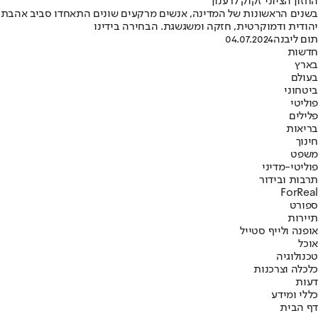
החזון הציוני זקוק לרענון
בשנים הראשונות של המדינה, אנשים מרקעים שונים התאחדו סביב אהבת הא
יהודית ודמוקרטית, חזקה ומשגשגת. הבחירה בידינו
תום ליבנה
04.07.2024
חדשות
בארץ
בעולם
ביטחוני
פוליטי
פלילים
בריאות
חינוך
משפט
פוליטי-מדיני
תרבות ובידור
ForReal
ספורט
תיירות
אופנה ולייף סטייל
אוכל
טכנולוגיה
כלכלה וצרכנות
דעות
כללי ומידע
דף הבית