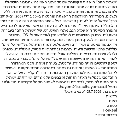
"ישראל היום" הוא גוף תקשורת שנוסד מתוך האמונה שהציבור הישראלי
ראוי לעיתונות טובה יותר, מאוזנת יותר ומדויקת יותר. עיתונות שמדברת
ולא צועקת. עיתונות אמינה, אובייקטיבית ועניינית. עיתונות אחרת וללא
תשלום. המהדורה המודפסת הראשונה פורסמה ב-30 ביולי 2007, וב-2010
הפך "ישראל היום" לעיתון הישראלי בעל שיעור החשיפה הגבוה ביותר בימי
חול. מו"ל העיתון היא ד"ר מרים אדלסון. העורך הראשי הוא עמר לחמנוביץ,
והעורך המייסד הוא עמוס רגב. אתרי האינטרנט של "ישראל היום" בעברית
ובאנגלית, כמו כן היישומונים (אפליקציות) לאנדרואיד ול-iOS, מציגים
חדשות מסביב לשעון, תוכן בלעדי, מבזקים ועדכונים, ניתוחים ופרשנויות,
וידיאו, פודקאסטים ושידורים חיים. פלטפורמות הדיגיטל של "ישראל היום"
כוללות ערוצי חדשות ודעות, תרבות ובידור, לייף סטייל, טכנולוגיה, ספורט,
כלכלה וצרכנות, בריאות, חיילים, אוכל, יהדות, תיירות ורכב. ב-2021 עלו
לאוויר האתר החדש והיישומון החדש של "ישראל היום" בעברית, במטרה
לספק לגולשים חוויה מהירה, עדכנית, בטוחה ונוחה. תכני המהדורה
המודפסת של העיתון זמינים גם באתר, במהדורה יומית מקוונת, ואפשר
לקבל אותם גם בניוזלטר. מועדון ההטבות הייחודי "הקליקה של ישראל
היום" מציע לגולשי האתר הנחות ומבצעים על מוצרים ושירותים. ישראל
היום פתוח להערות, לביקורת ולהצעות לשיפור מקהל הקוראים. פנו אלינו
במייל hayom@israelhayom.co.il.
יום שבת, 25.7.2026
י"א באב תשפ"ו
חדשות
דעות
ספורט
ForReal
תרבות ובידור