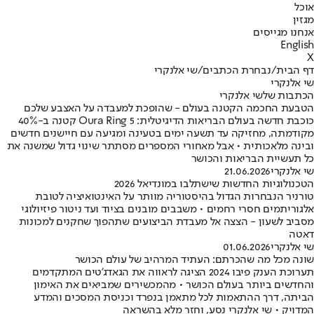
אוכל
מגזין
אנחנו מגייסים
English
X
דף הבית
/
נבחרת הכתבים
/
שי אלנקרי
שי אלנקרי
הכתבות שלשי אלנקרי
הטבעת החכמה הקטנה בעולם - שהופכת למעבדה על האצבע שלכם
כוכבת חדשה בעולם הבריאות הדיגיטלית: Oura Ring 5 קטנה ב-40%
מקודמתה, מחזיקה עד תשעה ימים בטעינה ומגיעה עם חיישנים חדשים
ובינה מלאכותית • אבל מאחורי המספרים מסתתר שינוי גדול שמשנה את
כל תעשיית הבריאות והכושר
שי אלנקרי
21.06.2026
הטכנולוגיות החדשות שישתלבו במונדיאל 2026
טורניר הנבחרות הגדול בהיסטוריה מוותר על האינטואיציה לטובת
אלגוריתמים חסרי רחמים • משבבים מובנים בציוד ועד ניטור פיזיולוגי
מסביב לשעון - הצצה אל מעבדת הביצועים שתהפוך שחקנים למכונות
דאטה
שי אלנקרי
01.06.2026
שונה מכל מה שהכרתם: העתיד המרהיב של עולם הכושר
תערוכת הענק פיבו 2024 הציגה לראווה את הגאדג'טים המתקדמים
והחדשים ביותר בעולם הכושר • מהמכשירים שמביאים את האימון
הביתה, דרך ההתאמות לכל מתאמן בנפרד וכניסת המסכים והמדע
המדויק • שי אלנקרי נסע, וחזר מלא בהשראה