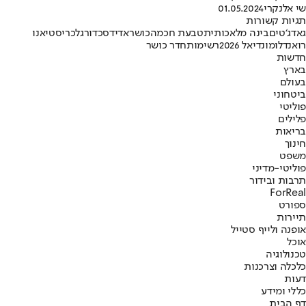
שי אלנקרי
01.05.2024
תגיות קשורות
גאדג‘טים
בינה מלאכותית
טבעת חכמה
כושר
אדידס
כדורגל
כריסטיאנו
רואנדלו
מונדיאל 2026
רשימות
חדר כושר
חדשות
בארץ
בעולם
ביטחוני
פוליטי
פלילים
בריאות
חינוך
משפט
פוליטי-מדיני
תרבות ובידור
ForReal
ספורט
תיירות
אופנה ולייף סטייל
אוכל
טכנולוגיה
כלכלה וצרכנות
דעות
כללי ומידע
דף הבית