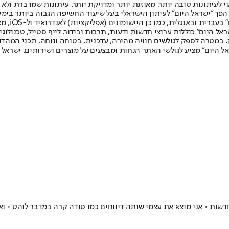
לעיתונות טובה יותר, מאוזנת יותר ומדויקת יותר. עיתונות שמדברת ולא צ
שלום. המהדורה המודפסת הראשונה פורסמה ב-30 ביולי 2007, וב-2010 הפך "ישראל היום" לעיתון הישראלי בעל שי
לחמנוביץ,
ל היום" כוללות ערוצי חדשות ודעות, תרבות ובידור, לייף סטייל, טכנולוגיה
ברית, במטרה לספק לגולשים חוויה מהירה, עדכנית, בטוחה ונוחה. תכני המה
ל היום" מציע לגולשי האתר הנחות ומבצעים על מוצרים ושירותים. ישראל 