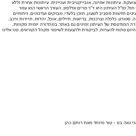
ועקת. עיתונות אמינה, אובייקטיבית ועניינית. עיתונות אחרת וללא
עור החשיפה הגבוה ביותר בימי חול. מו"ל העיתון היא ד"ר מרים אדלסון. העורך הראשי הוא עמר
 והעורך המייסד הוא עמוס רגב. אתרי האינטרנט של "ישראל היום" בעברית ובאנגלית, כמו כן היישומונים (אפליקציות) לאנדרואיד ול-iOS, מציגים חדשות מסביב לשעון, תוכן בלעדי, מבזקים ועדכונים, ניתוחים
, ספורט, כלכלה וצרכנות, בריאות, חיילים, אוכל, יהדות, תיירות ורכב.
דורה המודפסת של העיתון זמינים גם באתר, במהדורה יומית מקוונת,
היום פתוח להערות, לביקורת ולהצעות לשיפור מקהל הקוראים. פנו אלינו