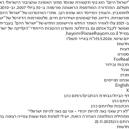
"ישראל היום" הוא גוף תקשורת שנוסד מתוך האמונה שהציבור הישראלי ראוי 
ת
ופרשנויות, וידיאו, פודקאסטים ושידורים חיים. פלטפורמות הדיגיטל של "ישרא
ב-2021 עלו לאוויר האתר החדש והיישומון החדש של "ישראל היום" בע
ואפשר לקבל אותם גם בניוזלטר. מועדון ההטבות הייחודי "הקליקה של ישרא
במייל hayom@israelhayom.co.il.
יום שישי, 15.5.2026
כ"ח באייר תשפ"ו
חדשות
דעות
ספורט
ForReal
תרבות ובידור
אוכל
מגזין
אנחנו מגייסים
English
X
דף הבית
/
נבחרת הכתבים
/
רותם כהן
רותם כהן
הכתבות שלרותם כהן
"לא רק שאני גאה להיות יהודי - אני גם גאה להיות ישראלי"
מתחילת המלחמה הארורה הזאת, יש לי לפחות 960 שעות צפייה רצופה בחדשות • אני מוצא את עצמי שותה דיווחים כמו סודה קרה במדבר לוהט • ואני גאה בנו • טור מיוחד מאת רותם כהן
רותם כהן
22.11.2023
חדשות