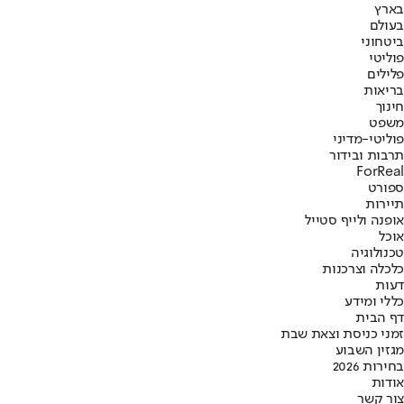
בארץ
בעולם
ביטחוני
פוליטי
פלילים
בריאות
חינוך
משפט
פוליטי-מדיני
תרבות ובידור
ForReal
ספורט
תיירות
אופנה ולייף סטייל
אוכל
טכנולוגיה
כלכלה וצרכנות
דעות
כללי ומידע
דף הבית
זמני כניסת וצאת שבת
מגזין השבוע
בחירות 2026
אודות
צור קשר