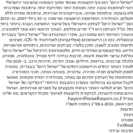
"ישראל היום" הוא גוף תקשורת שנוסד מתוך האמונה שהציבור הישראלי
ראוי לעיתונות טובה יותר, מאוזנת יותר ומדויקת יותר. עיתונות שמדברת
ולא צועקת. עיתונות אמינה, אובייקטיבית ועניינית. עיתונות אחרת וללא
תשלום. המהדורה המודפסת הראשונה פורסמה ב-30 ביולי 2007, וב-2010
הפך "ישראל היום" לעיתון הישראלי בעל שיעור החשיפה הגבוה ביותר בימי
חול. מו"ל העיתון היא ד"ר מרים אדלסון. העורך הראשי הוא עמר לחמנוביץ,
והעורך המייסד הוא עמוס רגב. אתרי האינטרנט של "ישראל היום" בעברית
ובאנגלית, כמו כן היישומונים (אפליקציות) לאנדרואיד ול-iOS, מציגים
חדשות מסביב לשעון, תוכן בלעדי, מבזקים ועדכונים, ניתוחים ופרשנויות,
וידיאו, פודקאסטים ושידורים חיים. פלטפורמות הדיגיטל של "ישראל היום"
כוללות ערוצי חדשות ודעות, תרבות ובידור, לייף סטייל, טכנולוגיה, ספורט,
כלכלה וצרכנות, בריאות, חיילים, אוכל, יהדות, תיירות ורכב. ב-2021 עלו
לאוויר האתר החדש והיישומון החדש של "ישראל היום" בעברית, במטרה
לספק לגולשים חוויה מהירה, עדכנית, בטוחה ונוחה. תכני המהדורה
המודפסת של העיתון זמינים גם באתר, במהדורה יומית מקוונת, ואפשר
לקבל אותם גם בניוזלטר. מועדון ההטבות הייחודי "הקליקה של ישראל
היום" מציע לגולשי האתר הנחות ומבצעים על מוצרים ושירותים. ישראל
היום פתוח להערות, לביקורת ולהצעות לשיפור מקהל הקוראים. פנו אלינו
במייל hayom@israelhayom.co.il.
יום ראשון, 28.6.2026
י"ג בתמוז תשפ"ו
חדשות
דעות
ספורט
ForReal
תרבות ובידור