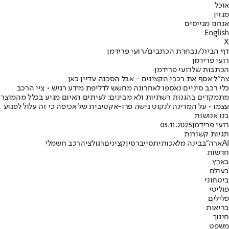
אוכל
מגזין
אנחנו מגייסים
English
X
דף הבית
/
נבחרת הכתבים
/
רועי פרידמן
רועי פרידמן
הכתבות שלרועי פרידמן
צה"ל אסף את רכבי הקצינים - אבל הסכנה עדיין כאן
כלי רכב סיניים נאספו לאחרונה מחשש לדליפת מידע רגיש • ציי הרכב
מתמקדים בהגנות רשתיות ולא מבינים: לעיתים האיום מגיע בכלל מהמוצר
עצמו • על המדינה לנקוט גישה פרו-אקטיבית של אכיפה כי זה עלול לפגוע
בנו אנושות
רועי פרידמן
03.11.2025
תגיות קשורות
AI
ארה"ב
בינה מלאכותית
סייבר
סין
קצינים
רגולציה
רכב חשמלי
חדשות
בארץ
בעולם
ביטחוני
פוליטי
פלילים
בריאות
חינוך
משפט