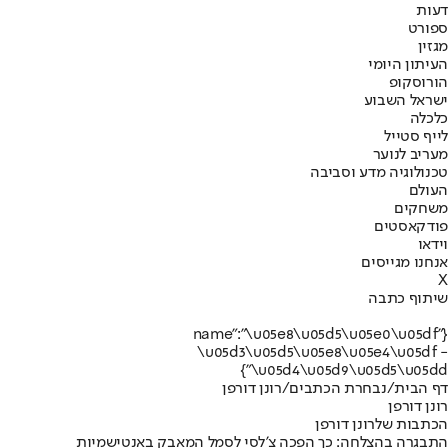
דעות
ספורט
מגזין
העיתון היומי
הורוסקופ
ישראל השבוע
כלכלה
לייף סטייל
מעריב לנוער
טכנולוגיה מדע וסביבה
העולם
משחקים
פודקאסטים
וידאו
אנחנו מגייסים
X
שיתוף כתבה
{"name":"\u05e8\u05d5\u05e0\u05df
\u05d3\u05d5\u05e8\u05e4\u05df -
\u05d4\u05d9\u05d5\u05dd"}
דף הבית
/
נבחרת הכתבים
/
רונן דורפן
רונן דורפן
הכתבות שלרונן דורפן
התבגרה בהצלחה: כך הפכה צ'לסי לסמל המאבק באנטישמיות