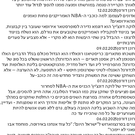
לאורך הקריירה פגמה במורשתו ומנעה ממנו להפוך לגדול עוד יותר
רונן דורפן
12.02.2025
אדונים לעצמם: למה כוכבי ה-NBA האמריקנים פחות נאמנים
מהאירופאים?
לוקה דונצ'יץ' הוא דוגמא נדירה לסופרסטאר אירופאי שעובר בין קבוצות,
אך בניגוד למקביליו האמריקנים שקובעים את גורלם, הוא נשלח בניגוד
לרצונו • ההבדל בין שתי היבשות הוא לא מקרי - אלא מצביע על פערים
תרבותיים
רונן דורפן
09.02.2025
תשכחו מתארים: כריסטיאנו רונאלדו הוא הגדול מכולם בגלל הדברים האלו
הפנומן לא רק אספן תארים – הוא הכדורגלן הראשון ששלט בכל סוג של
כדורגל: מהפרמייר ליג ועד ריאל מדריד, מהנוקאאוטים בליגת האלופות ועד
לכדורגל האנגלו-לטיני שפרגוסון חיפש • לא התופעה, לא ההערצה – אלא
השחקן ששינה את המשחק והגדיר מחדש מה זה כוכב-על
רונן דורפן
07.02.2025
הטרייד של לוקה דונצ'יץ' הכניס את ה-NBA לסחרור
אם מציעים לך שחקן ענק כמו הגארד הסלובני, אתה חייב להסכים, אבל
כשמסתכלים אחורה במרוצת השנים מבינים כי החלפת שחקנים במהלך
העונה, ברוב המקרים לא נותנת לך אליפות והדרך היא זו שמנצחת • ועדיין,
מה שקרה השבוע בליגה הטובה בעולם, גרם ללא מעט אנשים להיות
מעורערים על כל מה שהכירו עד כה
רונן דורפן
06.02.2025
גורם בפרנצווארוש ל"ישראל היום": "כל עוד אנחנו באירופה, מוחמד אבו
פאני לא יימכר"