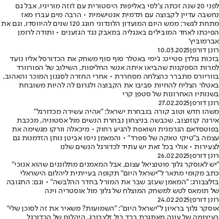
לפני 20 שנה זכתה צ'לסי באליפות היסטורית עם ז'וזה מוריניו, אבל גם
נחשבה עדיין לקבוצה עם תדמית אנטישמית • הרבה מים עברו מאז
מתחת לגשר: ממש היום המועדון הלונדוני חוגג 120 שנים להיווסדו, וגם את
הפיכתו לאחד המובילים באנגליה במאבק נגד הגזענים • ותודה לרומן
אברמוביץ'
רונן דורפן
10.03.2025
בזכות גולדן סטייט: ג'ימי באטלר סוף סוף משחק את הכדורסל אליו נועד
למרות הספקנות שהביאו איתה אנשי החליפות, השילוב של הפורוורד
בווריורס מתברר כהצלחה מסחררת • אחרי החזרה לסגנון המוכר והאהוב,
באטלר הצליח להחיות סביבו את הקבוצה ולגרום לה להיות משובחת
בשנותיו האחרונות של סטפן קרי
רונן דורפן
27.02.2025
משהו חדש וטוב קורה בנבחרת ישראל: "אהיה עשירה מכדורגל"
אירנה קוזנצוב, שכבשה בניצחון נבחרת הנשים מול אסטוניה, מככבת
בפוטסדאם הגרמנית ושואפת להגיע רחוק • מיכאלה וורקו מגשימה את
עצמה ב"טיקי טאקה של ספרד" • והמאמן ניסו אביטן נותן הזדמנות גם
לצעירות • אולי בכל זאת יש עתיד לכדורגל הנשים שלנו
רונן דורפן
26.02.2025
"יש לאוסקר גלוך פוטנציאל עצום, אבל המאמנים מתלוננים שהוא אנוכי"
כתב מקומי מתאר ל"ישראל היום" תקופה בעייתית ליהלום הישראלי
בזלצבורג: "המאמן שעזב שבר את המורל בחדר ההלבשה" • וגם: התגובה
של תומאס לטש למשחק המוצלח של גלוך מול אוסטריה וינה
רונן דורפן
24.02.2025
אוסקר גלוך בראיון ל"ישראל היום": "השמועות? משאיר את זה לסוכן שלי"
בעיצומה של עונה מאתגרת ברד בול זלצבורג, היהלום של הכדורגל