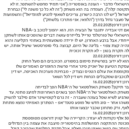
הישראלי מדבר • העונה באוסטריה ("אני תמיד מחפש להשתפר, זו לא
תקופה קלה"), העמדה בה הוא משחק ("זה לא כל כך משנה לי") נבחרת
ישראל ("יש לנו הרבה כישרון, צריכים לשאוף להגיע למונדיאל") והשמועות
על מעבר גדול בדרך ("הלוואי, אני מתרכז בלשחק")
רונן דורפן
23.02.2025
אם דני אבדיה יתגבר על הבעיה הזו, הוא יהפוך לכוכב ב-NBA
הישראלי של פורטלנד טרייל בלייזרס עושה דברים שהופכים אותו לשחקן
ייחודי, אבל ברבע האחרון, יש לו ירידה משמעותית באחוזי הקליעה והוא
נהיה קצת צפוי • בליגה של היום, קבוצה בלי סופרסטאר שיציל אותה, יש
לה תקרת בטון - לא תקרת זכוכית
רונן דורפן
22.02.2025
הוא לא ידע: בפרשיות סימום בספורט, הכוכבים הם מעל החוק
עסקת הטיעון של יאניק סינר אחרי פרשת החומרים האסורים שלו
מקוממת את עולם הטניס ובצדק • מבחינת מערכות האכיפה, יש דין
לכוכבים שמקבלים הנחות ויש דין לכל השאר
רונן דורפן
16.02.2025
בר תיקון? משחק האולסטאר של ה־NBA הפך לבדיחה
משחק האולסטאר של ה־NBA הפך בשנים האחרונות למיצג פתטי, עד
שהגיע לשיא שפל בעונה שעברה • זה גרם לקומישינר אדם סילבר להשיק
משהו אחר - סוג חדש של מופע סטנד־אפ • הפתרון האמיתי נמצא מתחת
לאף, ורק מתחנן שכבר יבצעו אותו
רונן דורפן
16.02.2025
30 אלף נקודות לא יעזרו: הקריירה של קווין דוראנט מפוספסת
מכונת ההתקפה המושלמת בהיסטוריה מיצבה את עצמה בין הגדולים
ביותר עם הישג שאינו מובן מאליו, אבל סדרת החלטות שהכוכב קיבל