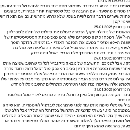
בכרטיסים צהובים
שופט גרמני הציע כי עבירה שתמנע מתפרצת תוביל לעונש של כדור עונשין
17 מטרים מהשער • עם ההבנה כי ככל שנשרקות יותר עבירות, מובקעים
פחות שערים הדבר גורם לשיח בענף, שלא נרתע מהרעיון, גם אם הוא דורש
שינוי קטן
רונן דורפן
25.01.2025
הגאונות של ניקולה יוקיץ' הזכירה לעולם את גדולתו של ווילט צ'מברליין
ה-MVP המכהן סיפק מספרים שלא נראו מאז מכונת הסטטיסטיקות של
שנות ה-60 ומזכיר במעט את הסנטר האגדי • בו זמנית, הג'וקר הופך
לשחקן יעיל וחכם מתמיד, שמאפיל על שאיפות האליפות של מוליכת
המערב • וגם: השינוי המבורך אליו הוביל ראסל ווסטברוק
רונן דורפן
24.01.2025
זקן, אבל לפניכם: התשובה של נובאק ג'וקוביץ' לכל מי שחשב שפיצח אותו
אחרי שניצח מספרית את הדיון סביב המאבק מול רפאל נדאל ורוג'ר פדרר,
הסרבי עסוק כעת בללמד שיעור את הדור הבא של עולם הטניס • בניצחון
על קרלוס אלקרס ברבע הגמר באוסטרליה הוא נתן עוד מבט על האופי שלו
ולפתע אלה שהימרו נגדו לפני הטורניר, מתחילים לחשב מסלול מחדש
רונן דורפן
21.01.2025
גיבור מקומי, מקצוען על, גאון כדורגל: פרידה מדניס לאו - סמל מנצ'סטר
יונייטד
ביל שאנקלי טיפח אותו עוד לפני שהפך את ליברפול לאימפריה, הוא שיחק
במנצ'סטר סיטי בשתי קדנציות, התחשל בכדורגל האיטלקי אבל הלב שלו
היה שייך כולו לשדים האדומים • הילד העני שהפך לאחד הסמלים הגדולים
של מועדון הפאר הלך לעולמו והשאיר כל אוהד באולד טראפורד, מבוגר או
צעיר, בהרגשה שהוא הפך ליתום