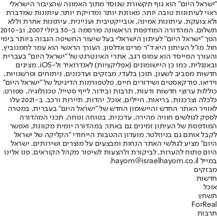
"ישראל היום" הוא גוף תקשורת שנוסד מתוך האמונה שהציבור הישראלי
ראוי לעיתונות טובה יותר, מאוזנת יותר ומדויקת יותר. עיתונות שמדברת
ולא צועקת. עיתונות אמינה, אובייקטיבית ועניינית. עיתונות אחרת וללא
תשלום. המהדורה המודפסת הראשונה פורסמה ב-30 ביולי 2007, וב-2010
הפך "ישראל היום" לעיתון הישראלי בעל שיעור החשיפה הגבוה ביותר בימי
חול. מו"ל העיתון היא ד"ר מרים אדלסון. העורך הראשי הוא עמר לחמנוביץ,
והעורך המייסד הוא עמוס רגב. אתרי האינטרנט של "ישראל היום" בעברית
ובאנגלית, כמו כן היישומונים (אפליקציות) לאנדרואיד ול-iOS, מציגים
חדשות מסביב לשעון, תוכן בלעדי, מבזקים ועדכונים, ניתוחים ופרשנויות,
וידיאו, פודקאסטים ושידורים חיים. פלטפורמות הדיגיטל של "ישראל היום"
כוללות ערוצי חדשות ודעות, תרבות ובידור, לייף סטייל, טכנולוגיה, ספורט,
כלכלה וצרכנות, בריאות, חיילים, אוכל, יהדות, תיירות ורכב. ב-2021 עלו
לאוויר האתר החדש והיישומון החדש של "ישראל היום" בעברית, במטרה
לספק לגולשים חוויה מהירה, עדכנית, בטוחה ונוחה. תכני המהדורה
המודפסת של העיתון זמינים גם באתר, במהדורה יומית מקוונת, ואפשר
לקבל אותם גם בניוזלטר. מועדון ההטבות הייחודי "הקליקה של ישראל
היום" מציע לגולשי האתר הנחות ומבצעים על מוצרים ושירותים. ישראל
היום פתוח להערות, לביקורת ולהצעות לשיפור מקהל הקוראים. פנו אלינו
במייל hayom@israelhayom.co.il.
מבזקים
חדשות
אוכל
תשחץ
ForReal
תרבות