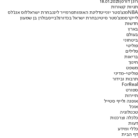
רונן דורפן
18.01.2025
תגיות קשורות
NBA
מנצ'סטר יונייטד
ליגת האומות
פרמייר ליג
נבחרת ישראל
לוס אנג'לס
לייקרס
מנצ'סטר סיטי
נבחרת ישראל בכדורגל
בייסבול
רן בן שמעון
חדשות
בארץ
בעולם
ביטחוני
פוליטי
פלילים
בריאות
חינוך
משפט
פוליטי-מדיני
תרבות ובידור
ForReal
ספורט
תיירות
אופנה ולייף סטייל
אוכל
טכנולוגיה
כלכלה וצרכנות
דעות
כללי ומידע
דף הבית