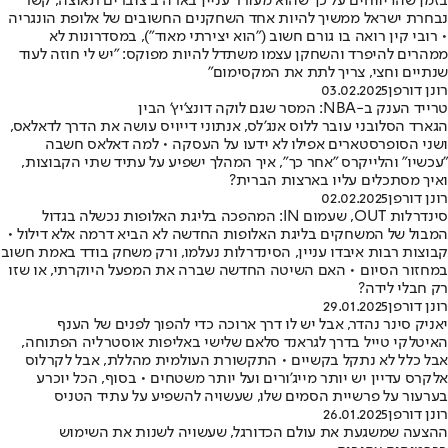
בזמן שהדיווחים על כך שהוא מעורר עניין בארה"ב צוברים תאוצה, קשר
נבחרת ישראל ממשיך להיות אחד השחקנים החשובים של אלופת הונגריה
• רובי קין רואה בו גורם חשוב ("הוא יצירתי מאוד"), במסדרונות לא
ממהרים להיפרד והשחקן עצמו משתדל להיות מפוקס: "יש לי חוזה לעוד
שנתיים וחצי, צריך לתת את המקסימום"
רונן דורפן
03.02.2025
טרייד הענק ב-NBA: המסר שגם לוקה דונצ'יץ' הבין
הגארד הסלובני עובר ללוס אנג'לס, אנתוני דייויס עושה את הדרך לדאלאס,
ושני הסופרסטארים אפילו לא ידעו על העסקה • למה דאלאס חשבה
"עכשיו" והלייקרס "אחר כך", איך המהלך ישפיע על עתיד שתי הקבוצות,
ואיך מסתכלים עליו בארצות הברית?
רונן דורפן
02.02.2025
סינדרלות OUT, שעמום IN: המהפכה בליגת האלופות נכשלה בגדול
המבול של המשחקים בליגת האלופות החדשה לא הביא דרמה אלא דילול •
קבוצות רבות איבדו עניין, הסינדרלות נעלמו, ורק משחק בודד באמת חשוב
במחזור הסיום • האם השיטה החדשה שברה את המפעל היוקרתי, או שזו
רק חבלי לידה?
רונן דורפן
29.01.2025
יאניק סינר נהדר, אבל יש לו דרך ארוכה כדי להפוך לפנים של הענף
האיטלקי טייל בדרך לגראנד סלאם שלישי באליפות אוסטרליה הפתוחה,
אבל כלל לא נתקל בקשיים • התקשורת העולמית מהללת, אבל לקרלוס
אלקרס עדיין יש יותר מייג'ורים ועל יותר משטחים • בסוף, הכל יוכרע
בערעור על פרשיית הסמים שלו, שעשויה להשפיע על עתיד הטניס
רונן דורפן
26.01.2025
ההצעה שמשגעת את עולם הכדורגל, שעשויה לשנות את השימוש