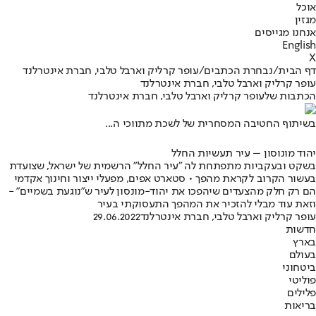
אוכל
מגזין
אנחנו מגייסים
English
X
דף הבית
/
נבחרת הכתבים
/
עופר קרליק וארבל טלבי, חברת אינטרלנד
עופר קרליק וארבל טלבי, חברת אינטרלנד
הכתבות שלעופר קרליק וארבל טלבי, חברת אינטרלנד
בשיתוף החטיבה המסחרית של לשכת מתווכי ה...
יהוד מונוסון – עיר תעשיות החלל
בשקט ובעקביות מתפתחת לה "עיר החלל" הרשמית של ישראל, שצועדת
בעשור הקרוב לקראת מהפך • סטארט אפים, מפעלי ייצור וחינוך אקדמי
הם רק חלק מהצעדים שיהפכו את יהוד-מונסון לעיר ש"נוגעת בשמיים" -
וזאת עוד מבלי להזכיר את המהפך התעסוקתי בעיר
עופר קרליק וארבל טלבי, חברת אינטרלנד
29.06.2022
חדשות
בארץ
בעולם
ביטחוני
פוליטי
פלילים
בריאות