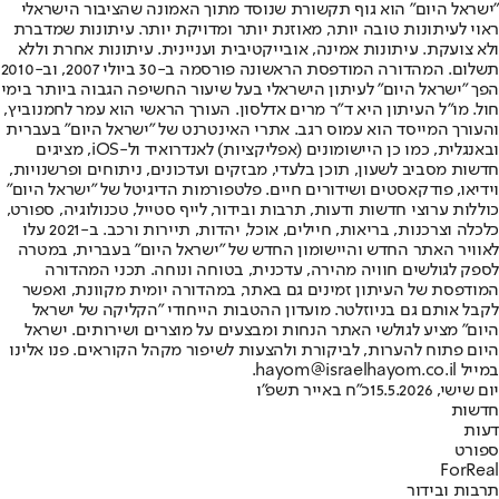
"ישראל היום" הוא גוף תקשורת שנוסד מתוך האמונה שהציבור הישראלי
ראוי לעיתונות טובה יותר, מאוזנת יותר ומדויקת יותר. עיתונות שמדברת
ולא צועקת. עיתונות אמינה, אובייקטיבית ועניינית. עיתונות אחרת וללא
תשלום. המהדורה המודפסת הראשונה פורסמה ב-30 ביולי 2007, וב-2010
הפך "ישראל היום" לעיתון הישראלי בעל שיעור החשיפה הגבוה ביותר בימי
חול. מו"ל העיתון היא ד"ר מרים אדלסון. העורך הראשי הוא עמר לחמנוביץ,
והעורך המייסד הוא עמוס רגב. אתרי האינטרנט של "ישראל היום" בעברית
ובאנגלית, כמו כן היישומונים (אפליקציות) לאנדרואיד ול-iOS, מציגים
חדשות מסביב לשעון, תוכן בלעדי, מבזקים ועדכונים, ניתוחים ופרשנויות,
וידיאו, פודקאסטים ושידורים חיים. פלטפורמות הדיגיטל של "ישראל היום"
כוללות ערוצי חדשות ודעות, תרבות ובידור, לייף סטייל, טכנולוגיה, ספורט,
כלכלה וצרכנות, בריאות, חיילים, אוכל, יהדות, תיירות ורכב. ב-2021 עלו
לאוויר האתר החדש והיישומון החדש של "ישראל היום" בעברית, במטרה
לספק לגולשים חוויה מהירה, עדכנית, בטוחה ונוחה. תכני המהדורה
המודפסת של העיתון זמינים גם באתר, במהדורה יומית מקוונת, ואפשר
לקבל אותם גם בניוזלטר. מועדון ההטבות הייחודי "הקליקה של ישראל
היום" מציע לגולשי האתר הנחות ומבצעים על מוצרים ושירותים. ישראל
היום פתוח להערות, לביקורת ולהצעות לשיפור מקהל הקוראים. פנו אלינו
במייל hayom@israelhayom.co.il.
יום שישי, 15.5.2026
כ"ח באייר תשפ"ו
חדשות
דעות
ספורט
ForReal
תרבות ובידור