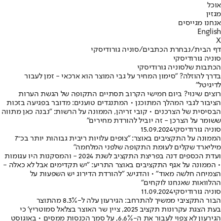
אוכל
מגזין
אנחנו מגייסים
English
X
דף הבית
/
נבחרת הכתבים
/
סוניה גורודיסקי
סוניה גורודיסקי
הכתבות שלסוניה גורודיסקי
בדרך להוזלה? "סימון המחיר על גבי המוצר הוא ארכאי - זמן לעבור
לדיגיטל"
רוצים שינוי? ביום חמישי הקרוב תסתיים התקופה של הגשת הערות
הציבור לגבי המהלך המתוכנן • המתנגדים טוענים: מדובר בפגיעה בזכות
הבסיסית של הצרכנים • קובי זריהן, הממונה על הרשות: "נבנה כאן מתווה
ששומר על הצרכן - זה יוביל להורדת מחירים"
סוניה גורודיסקי
15.09.2024
הממונה על התקציבים באוצר: "צופים עלויות ריבית גבוהות יותר בכ־7
מיליארד שקלים לעומת התקופה שלפני המלחמה"
ועדת הכספים דנה בפריצת התקציב לשנת 2024 - והמסקנות היו עגומות
• הממונה על אגף התקציבים באוצר התריע: "יש תקדימים אבל לא כאלה -
הצמיחה חלשה מאוד" • והדגיש: "להורדת הדירוג יש השפעות על
ההלוואות שאנחנו לוקחים"
סוניה גורודיסקי
11.09.2024
הבור התקציבי ממשיך להתרחב: הגירעון עלה ל-8.3% מהתוצר
בעת הצגת עקרונות תקציב 2025, ציין שר האוצר בצלאל סמוטריץ' כי
הגירעון לא צפוי לעבור את ה-6.6%, על סמך הכנסות ממסים • באוגוסט