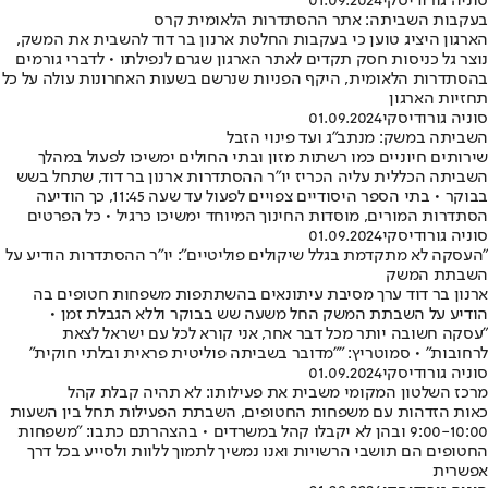
סוניה גורודיסקי
01.09.2024
בעקבות השביתה: אתר ההסתדרות הלאומית קרס
הארגון היציג טוען כי בעקבות החלטת ארנון בר דוד להשבית את המשק,
נוצר גל כניסות חסק תקדים לאתר הארגון שגרם לנפילתו • לדברי גורמים
בהסתדרות הלאומית, היקף הפניות שנרשם בשעות האחרונות עולה על כל
תחזיות הארגון
סוניה גורודיסקי
01.09.2024
השביתה במשק: מנתב"ג ועד פינוי הזבל
שירותים חיוניים כמו רשתות מזון ובתי החולים ימשיכו לפעול במהלך
השביתה הכללית עליה הכריז יו"ר ההסתדרות ארנון בר דוד, שתחל בשש
בבוקר • בתי הספר היסודיים צפויים לפעול עד שעה 11:45, כך הודיעה
הסתדרות המורים, מוסדות החינוך המיוחד ימשיכו כרגיל • כל הפרטים
סוניה גורודיסקי
01.09.2024
"העסקה לא מתקדמת בגלל שיקולים פוליטיים": יו"ר ההסתדרות הודיע על
השבתת המשק
ארנון בר דוד ערך מסיבת עיתונאים בהשתתפות משפחות חטופים בה
הודיע על השבתת המשק החל משעה שש בבוקר וללא הגבלת זמן •
"עסקה חשובה יותר מכל דבר אחר, אני קורא לכל עם ישראל לצאת
לרחובות" • סמוטריץ: ""מדובר בשביתה פוליטית פראית ובלתי חוקית"
סוניה גורודיסקי
01.09.2024
מרכז השלטון המקומי משבית את פעילותו: לא תהיה קבלת קהל
כאות הזדהות עם משפחות החטופים, השבתת הפעילות תחל בין השעות
9:00-10:00 ובהן לא יקבלו קהל במשרדים • בהצהרתם כתבו: "משפחות
החטופים הם תושבי הרשויות ואנו נמשיך לתמוך ללוות ולסייע בכל דרך
אפשרית