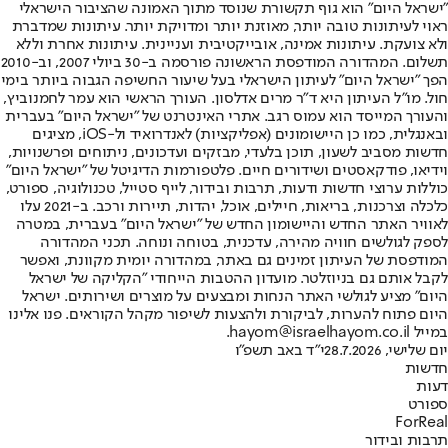
"ישראל היום" הוא גוף תקשורת שנוסד מתוך האמונה שהציבור הישראלי
ראוי לעיתונות טובה יותר, מאוזנת יותר ומדויקת יותר. עיתונות שמדברת
ולא צועקת. עיתונות אמינה, אובייקטיבית ועניינית. עיתונות אחרת וללא
תשלום. המהדורה המודפסת הראשונה פורסמה ב-30 ביולי 2007, וב-2010
הפך "ישראל היום" לעיתון הישראלי בעל שיעור החשיפה הגבוה ביותר בימי
חול. מו"ל העיתון היא ד"ר מרים אדלסון. העורך הראשי הוא עמר לחמנוביץ,
והעורך המייסד הוא עמוס רגב. אתרי האינטרנט של "ישראל היום" בעברית
ובאנגלית, כמו כן היישומונים (אפליקציות) לאנדרואיד ול-iOS, מציגים
חדשות מסביב לשעון, תוכן בלעדי, מבזקים ועדכונים, ניתוחים ופרשנויות,
וידיאו, פודקאסטים ושידורים חיים. פלטפורמות הדיגיטל של "ישראל היום"
כוללות ערוצי חדשות ודעות, תרבות ובידור, לייף סטייל, טכנולוגיה, ספורט,
כלכלה וצרכנות, בריאות, חיילים, אוכל, יהדות, תיירות ורכב. ב-2021 עלו
לאוויר האתר החדש והיישומון החדש של "ישראל היום" בעברית, במטרה
לספק לגולשים חוויה מהירה, עדכנית, בטוחה ונוחה. תכני המהדורה
המודפסת של העיתון זמינים גם באתר, במהדורה יומית מקוונת, ואפשר
לקבל אותם גם בניוזלטר. מועדון ההטבות הייחודי "הקליקה של ישראל
היום" מציע לגולשי האתר הנחות ומבצעים על מוצרים ושירותים. ישראל
היום פתוח להערות, לביקורת ולהצעות לשיפור מקהל הקוראים. פנו אלינו
במייל hayom@israelhayom.co.il.
יום שלישי, 28.7.2026
י"ד באב תשפ"ו
חדשות
דעות
ספורט
ForReal
תרבות ובידור