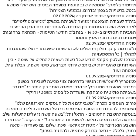
ולדימיר בליאק: "הממשלה שוב פוגעת במעמד הביניים הישראלי שנושא
בנטל, ברשויות בצפון ובדרום, ובמנועי הצמיחה"
סוניה גורודיסקי
,
שירית אביטן כהן
02.09.2024
ביה"ד לעבודה הוציא צווי מניעה לשביתה במשק: "מניעים פוליטיים"
לאחר שלא הושגו הסכמות בין המדינה להסתדרות בית הדין הכריע כי
השביתה תסתיים ב-14:30 • בנתב"ג: חודשו הטיסות • המחאה ברחובות:
צמתים רבים ברחבי הארץ נחסמו
סוניה גורודיסקי
02.09.2024
ת"א ורמת גן כן, חולון וירושלים לא: הרשויות שישבתו - ואלו שמתנגדות
למהלך | כל המשמעויות
המרכז לשלטון מקומי הודיע שכל רשות רשאית להחליט על עצמה • בין
השירותים שהעיריות ישביתו: שירותי תברואה, פינוי אשפה, קבלת קהל,
אבטחה ועוד
סוניה גורודיסקי
01.09.2024
סמוטריץ' ליועמ"שית: הגישי בדחיפות צווי מניעה לשביתה במשק
במכתב שהעביר סמוטריץ' לבהרב-מיארה נאמר בין היתר כי "מדובר
בשביתה פוליטית מובהקת שנעדרת כל בסיס משפטי וחוקי"
סוניה גורודיסקי
01.09.2024
פורום העסקים מכריז: "משביתים את כל העסקים והארגונים שלנו"
מצטרפים להסתדרות: המגזר הפרטי מכריז על השבתה כוללת ובתמיכה
בעסקה להשבת החטופים • הראל ויזל: "בשעה קשה זו עלינו להעלות שלב
במחאה ולתת תמיכה מלאה למשפחות החטופים!" • איזנקוט: " שנתניהו
הושבע הוא דיבר על 4 מטרות: איראן- שכח. שלום עם סעודיה - נראה
רחוק. כלכלה - נראה מרוחק מתמיד, ולהחזיר בטחון"