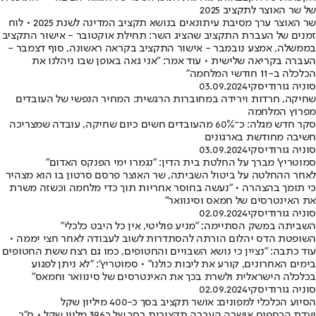
של שר האוצר לתקציב 2025
שר האוצר ערך מסיבת עיתונאים בנושא תקציב המדינה לשנת 2025 • לוח
זמנים של העברת התקציב שהציג השר: תחילת אוקטובר - אישור התקציב
בממשלה, אמצע נובמבר - אישור התקציב בקראה ראשונה, סוף דצמבר -
העברה בקריאה שלישית • עוד אמר: "אני גאה באופן שבו ניהלנו את
הכלכלה ב-11 חודשי המלחמה"
סוניה גורודיסקי
03.09.2024
שחיקה, חרדות וירידה במחוברות הרגשית: המחיר הנפשי של העובדים
מפרוץ המלחמה
סקר חדש מגלה: כ־60% מהעובדים חשים כיום שחיקה, עובדה שמצריכה
חשיבה מחודשת בארגונים
סוניה גורודיסקי
03.09.2024
סמוטריץ' מברך על החלטת בית הדין: "נגמרו ימי הפנקס האדום"
לאחר ההחלטה על ביטול השביתה, שר האוצר פרסם סרטון בו הוא מצהיר
כי תומך בהצהרה • "נעשה בחוסר אחריות תוך כדי מלחמה וכשזה משרת
את האינטרסים של חמאס וסינוואר"
סוניה גורודיסקי
02.09.2024
השביתה במשק הסתיימה: "מניע פוליטי, אין כל היבט כלכלי"
השופטת הדס יהלום הורתה להסתדרות לשוב לעבודה לאחר חצי יממה •
עוד כתבה: "נציין כי נושא השבויים והחטופים, כמו גם רצח ששת החטופים
בימים האחרונים, קורע את ליבות כולנו" • סמוטריץ': "לא ניתן לפגוע
בכלכלה הישראלית ולשרת בכך את האינטרסים של סינוואר וחמאס"
סוניה גורודיסקי
02.09.2024
הסיוע הכלכלי למפונים: אושר תקציב בסך כ-400 מיליון שקל
ועדת הכספים אישרה העברה תקציבית בסך של כ396 מליון שקל • ח"כ