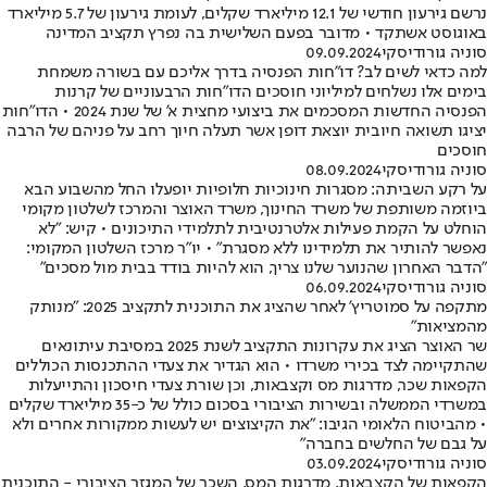
נרשם גירעון חודשי של 12.1 מיליארד שקלים, לעומת גירעון של 5.7 מיליארד
באוגוסט אשתקד • מדובר בפעם השלישית בה נפרץ תקציב המדינה
סוניה גורודיסקי
09.09.2024
למה כדאי לשים לב? דו"חות הפנסיה בדרך אליכם עם בשורה משמחת
בימים אלו נשלחים למיליוני חוסכים הדו"חות הרבעוניים של קרנות
הפנסיה החדשות המסכמים את ביצועי מחצית א' של שנת 2024 • הדו"חות
יציגו תשואה חיובית יוצאת דופן אשר תעלה חיוך רחב על פניהם של הרבה
חוסכים
סוניה גורודיסקי
08.09.2024
על רקע השביתה: מסגרות חינוכיות חלופיות יופעלו החל מהשבוע הבא
ביוזמה משותפת של משרד החינוך, משרד האוצר והמרכז לשלטון מקומי
הוחלט על הקמת פעילות אלטרנטיבית לתלמידי התיכונים • קיש: "לא
נאפשר להותיר את תלמידינו ללא מסגרת" • יו"ר מרכז השלטון המקומי:
"הדבר האחרון שהנוער שלנו צריך, הוא להיות בודד בבית מול מסכים"
סוניה גורודיסקי
06.09.2024
מתקפה על סמוטריץ' לאחר שהציג את התוכנית לתקציב 2025: "מנותק
מהמציאות"
שר האוצר הציג את עקרונות התקציב לשנת 2025 במסיבת עיתונאים
שהתקיימה לצד בכירי משרדו • הוא הגדיר את צעדי ההתכנסות הכוללים
הקפאות שכר, מדרגות מס וקצבאות, וכן שורת צעדי חיסכון והתייעלות
במשרדי הממשלה ובשירות הציבורי בסכום כולל של כ-35 מיליארד שקלים
• מהביטוח הלאומי הגיבו: "את הקיצוצים יש לעשות ממקורות אחרים ולא
על גבם של החלשים בחברה"
סוניה גורודיסקי
03.09.2024
הקפאות של הקצבאות, מדרגות המס, השכר של המגזר הציבורי - התוכנית