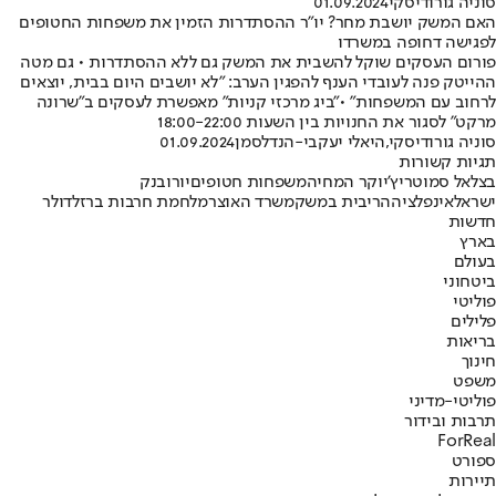
סוניה גורודיסקי
01.09.2024
האם המשק יושבת מחר? יו״ר ההסתדרות הזמין את משפחות החטופים
לפגישה דחופה במשרדו
פורום העסקים שוקל להשבית את המשק גם ללא ההסתדרות • גם מטה
ההייטק פנה לעובדי הענף להפגין הערב: "לא יושבים היום בבית, יוצאים
לרחוב עם המשפחות" •"ביג מרכזי קניות" מאפשרת לעסקים ב"שרונה
מרקט" לסגור את החנויות בין השעות 18:00-22:00
סוניה גורודיסקי
,
היאלי יעקבי-הנדלסמן
01.09.2024
תגיות קשורות
בצלאל סמוטריץ'
יוקר המחיה
משפחות חטופים
יורו
בנק
ישראל
אינפלציה
הריבית במשק
משרד האוצר
מלחמת חרבות ברזל
דולר
חדשות
בארץ
בעולם
ביטחוני
פוליטי
פלילים
בריאות
חינוך
משפט
פוליטי-מדיני
תרבות ובידור
ForReal
ספורט
תיירות