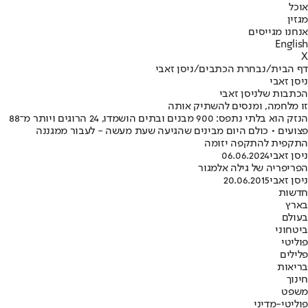
אוכל
מגזין
אנחנו מגייסים
English
X
דף הבית
/
נבחרת הכתבים
/
ניסן זאבי
ניסן זאבי
הכתבות שלניסן זאבי
זו מלחמה, ומנסים להשתיק אותה
הנזק הוא בלתי נתפס: 900 מבנים ובתים הושמדו, 24 הרוגים ויותר מ־88
פצועים • כולם היום מבינים שהגיעה שעת מעשה - לעבור ממגננה
התקפית להתקפה יזומה
ניסן זאבי
06.06.2024
הפריפריה של גילה אלמגור
ניסן זאבי
20.06.2015
חדשות
בארץ
בעולם
ביטחוני
פוליטי
פלילים
בריאות
חינוך
משפט
פוליטי-מדיני