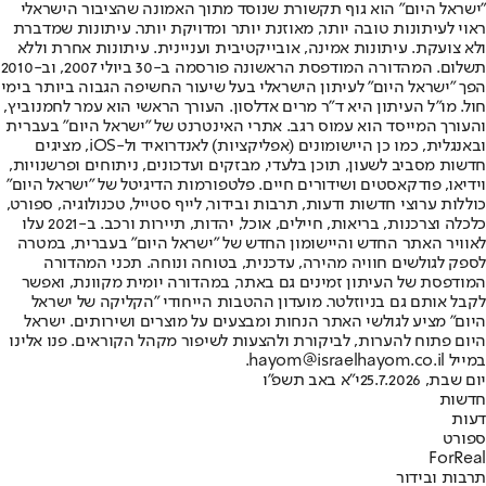
"ישראל היום" הוא גוף תקשורת שנוסד מתוך האמונה שהציבור הישראלי
ראוי לעיתונות טובה יותר, מאוזנת יותר ומדויקת יותר. עיתונות שמדברת
ולא צועקת. עיתונות אמינה, אובייקטיבית ועניינית. עיתונות אחרת וללא
תשלום. המהדורה המודפסת הראשונה פורסמה ב-30 ביולי 2007, וב-2010
הפך "ישראל היום" לעיתון הישראלי בעל שיעור החשיפה הגבוה ביותר בימי
חול. מו"ל העיתון היא ד"ר מרים אדלסון. העורך הראשי הוא עמר לחמנוביץ,
והעורך המייסד הוא עמוס רגב. אתרי האינטרנט של "ישראל היום" בעברית
ובאנגלית, כמו כן היישומונים (אפליקציות) לאנדרואיד ול-iOS, מציגים
חדשות מסביב לשעון, תוכן בלעדי, מבזקים ועדכונים, ניתוחים ופרשנויות,
וידיאו, פודקאסטים ושידורים חיים. פלטפורמות הדיגיטל של "ישראל היום"
כוללות ערוצי חדשות ודעות, תרבות ובידור, לייף סטייל, טכנולוגיה, ספורט,
כלכלה וצרכנות, בריאות, חיילים, אוכל, יהדות, תיירות ורכב. ב-2021 עלו
לאוויר האתר החדש והיישומון החדש של "ישראל היום" בעברית, במטרה
לספק לגולשים חוויה מהירה, עדכנית, בטוחה ונוחה. תכני המהדורה
המודפסת של העיתון זמינים גם באתר, במהדורה יומית מקוונת, ואפשר
לקבל אותם גם בניוזלטר. מועדון ההטבות הייחודי "הקליקה של ישראל
היום" מציע לגולשי האתר הנחות ומבצעים על מוצרים ושירותים. ישראל
היום פתוח להערות, לביקורת ולהצעות לשיפור מקהל הקוראים. פנו אלינו
במייל hayom@israelhayom.co.il.
יום שבת, 25.7.2026
י"א באב תשפ"ו
חדשות
דעות
ספורט
ForReal
תרבות ובידור