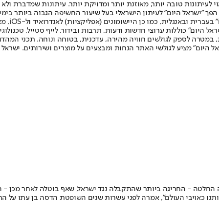
לעיתונות טובה יותר, מאוזנת יותר ומדויקת יותר. עיתונות שמדברת ולא צ
שלום. המהדורה המודפסת הראשונה פורסמה ב-30 ביולי 2007, וב-2010 הפך "ישראל היום" לעיתון הישראלי בעל שי
לחמנוביץ,
ל היום" כוללות ערוצי חדשות ודעות, תרבות ובידור, לייף סטייל, טכנולוגיה
ברית, במטרה לספק לגולשים חוויה מהירה, עדכנית, בטוחה ונוחה. תכני המה
ל היום" מציע לגולשי האתר הנחות ומבצעים על מוצרים ושירותים. ישראל 
תה החלטה - החריגה ביותר שהתקבלה נגד ישראל, שאף בוטלה לאחר מכן - ה
ותנו כאויבי העולם", אמרה לפני עשרות שנים השופטת הדסה בן עתו על הח