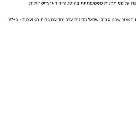
 ספרו על פני תחנות משמעותיות בהיסטוריה הארץ־ישראלית
בניגוד להצהרות שגרירת צרפת, מאז מלחמת ששת הימים נוטה הרפובליקה הצרפתית לצד האנטי-ישראלי • צרפת הניחה את הלבנה האחרונה בחומת המצור שבנו סביב ישראל מדינות ערב יחד עם ברית המועצות • ב-67'