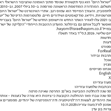
"ישראל היום" הוא גוף תקשורת שנוסד מתוך האמונה שהציבור הישראלי ראוי 
ת
ופרשנויות, וידיאו, פודקאסטים ושידורים חיים. פלטפורמות הדיגיטל של "ישרא
ב-2021 עלו לאוויר האתר החדש והיישומון החדש של "ישראל היום" בע
ואפשר לקבל אותם גם בניוזלטר. מועדון ההטבות הייחודי "הקליקה של ישרא
במייל hayom@israelhayom.co.il.
יום שלישי, 3.3.2026
י"ד באדר תשפ"ו
חדשות
דעות
ספורט
ForReal
תרבות ובידור
אוכל
מגזין
אנחנו מגייסים
English
X
מעוז עזריהו
הכתבות שלמעוז עזריהו
50 שנה להחלטה המבישה באו"ם: החרפה שאינה מרפה
50 שנה עברו מאז ההחלטה הקובעת כי ציונות היא צורה של גזענות • או
את היהודים, לעשות דה־לגיטימציה ודה־הומניזציה של יהודים, ממסגרים א
אמנון לורד
,
מעוז עזריהו
10.11.2025
צרות בגן עדן