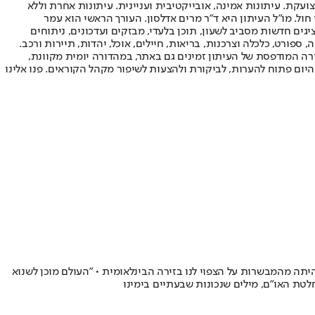
ועקת. עיתונות אמינה, אובייקטיבית ועניינית. עיתונות אחרת וללא
עור החשיפה הגבוה ביותר בימי חול. מו"ל העיתון היא ד"ר מרים אדלסון. העורך הראשי הוא עמר
 והעורך המייסד הוא עמוס רגב. אתרי האינטרנט של "ישראל היום" בעברית ובאנגלית, כמו כן היישומונים (אפליקציות) לאנדרואיד ול-iOS, מציגים חדשות מסביב לשעון, תוכן בלעדי, מבזקים ועדכונים, ניתוחים
, ספורט, כלכלה וצרכנות, בריאות, חיילים, אוכל, יהדות, תיירות ורכב.
דורה המודפסת של העיתון זמינים גם באתר, במהדורה יומית מקוונת,
היום פתוח להערות, לביקורת ולהצעות לשיפור מקהל הקוראים. פנו אלינו
יתה מהמבשרות על הצפוי לנו בזירה הבינלאומית • "העולם מוכן לשנוא
לטת האו"ם, מילים שנכונות שבעתיים בימינו