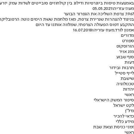
באמצעות פיסות ביוגרפיות ודילוג בין קולחוזים סובייטים לשדות עמק יזר
מעוז עזריהו
05.05.2021
‭:1967‬ צרפת השליכה את הגפרור הבוער
התקבע דפוס הפעולה הצרפתי, שמלווה אותנו עד היום
אמנון לורד
,
מעוז עזריהו
16.07.2018
מדורים
ספורט
הורוסקופ
מזג אויר
סוף שבוע
דעות
תרבות ובידור
לייף סטייל
שישבת
טכנולוגיה
יהדות
ראשי
סיפור המשק הישראלי
לקט ישראל
נדל"ן
כדאי להכיר
מידע כללי
זמני כניסת וצאת שבת
ראשי