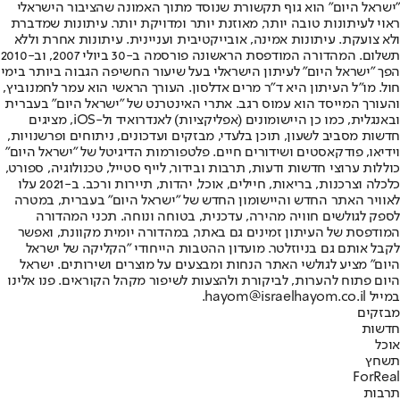
"ישראל היום" הוא גוף תקשורת שנוסד מתוך האמונה שהציבור הישראלי
ראוי לעיתונות טובה יותר, מאוזנת יותר ומדויקת יותר. עיתונות שמדברת
ולא צועקת. עיתונות אמינה, אובייקטיבית ועניינית. עיתונות אחרת וללא
תשלום. המהדורה המודפסת הראשונה פורסמה ב-30 ביולי 2007, וב-2010
הפך "ישראל היום" לעיתון הישראלי בעל שיעור החשיפה הגבוה ביותר בימי
חול. מו"ל העיתון היא ד"ר מרים אדלסון. העורך הראשי הוא עמר לחמנוביץ,
והעורך המייסד הוא עמוס רגב. אתרי האינטרנט של "ישראל היום" בעברית
ובאנגלית, כמו כן היישומונים (אפליקציות) לאנדרואיד ול-iOS, מציגים
חדשות מסביב לשעון, תוכן בלעדי, מבזקים ועדכונים, ניתוחים ופרשנויות,
וידיאו, פודקאסטים ושידורים חיים. פלטפורמות הדיגיטל של "ישראל היום"
כוללות ערוצי חדשות ודעות, תרבות ובידור, לייף סטייל, טכנולוגיה, ספורט,
כלכלה וצרכנות, בריאות, חיילים, אוכל, יהדות, תיירות ורכב. ב-2021 עלו
לאוויר האתר החדש והיישומון החדש של "ישראל היום" בעברית, במטרה
לספק לגולשים חוויה מהירה, עדכנית, בטוחה ונוחה. תכני המהדורה
המודפסת של העיתון זמינים גם באתר, במהדורה יומית מקוונת, ואפשר
לקבל אותם גם בניוזלטר. מועדון ההטבות הייחודי "הקליקה של ישראל
היום" מציע לגולשי האתר הנחות ומבצעים על מוצרים ושירותים. ישראל
היום פתוח להערות, לביקורת ולהצעות לשיפור מקהל הקוראים. פנו אלינו
במייל hayom@israelhayom.co.il.
מבזקים
חדשות
אוכל
תשחץ
ForReal
תרבות