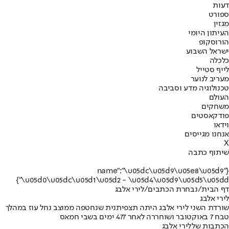
דעות
ספורט
מגזין
העיתון היומי
הורוסקופ
ישראל השבוע
כלכלה
לייף סטייל
מעריב לנוער
טכנולוגיה מדע וסביבה
העולם
משחקים
פודקאסטים
וידאו
אנחנו מגייסים
X
שיתוף כתבה
{"name":"\u05dc\u05d9\u05e8\u05d9
\u05d0\u05dc\u05d1\u05d2 - \u05d4\u05d9\u05d5\u05dd"}
דף הבית
/
נבחרת הכתבים
/
לירי אלבג
לירי אלבג
שורדת השני לירי אלבג היתה תצפיתנית שנחטפה ממוצב נחל עוז במהלך
טבח 7 באוקטובר ושוחררה לאחר 477 ימים בשבי חמאס
הכתבות שללירי אלבג