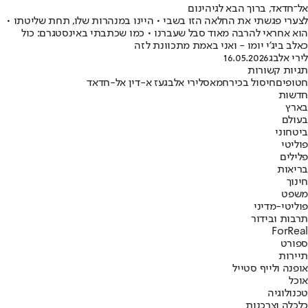
אל־חדאד, ברוך הבא לגיהינום
לצערי פגשתי את החלאה הזו בשבי • היינו במנהרות שלו, תחת שליטתו •
הוא אחראי להרבה מאוד סבל שעברנו • כמו שכתבתי באינסטגרם: כול
כאלב ביג'י יומו - ואני באמת מתכוונת לזה
לירי אלבג
16.05.2026
תגיות קשורות
חטופים
חיסול בכיר
חמאס
לירי אלבג
עז א-דין אל-חדאד
חדשות
בארץ
בעולם
ביטחוני
פוליטי
פלילים
בריאות
חינוך
משפט
פוליטי-מדיני
תרבות ובידור
ForReal
ספורט
תיירות
אופנה ולייף סטייל
אוכל
טכנולוגיה
כלכלה וצרכנות