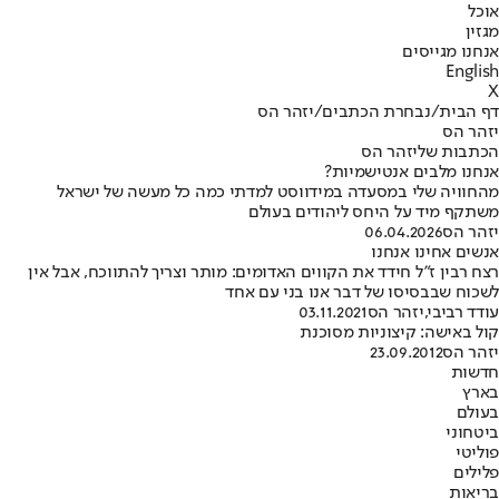
אוכל
מגזין
אנחנו מגייסים
English
X
דף הבית
/
נבחרת הכתבים
/
יזהר הס
יזהר הס
הכתבות שליזהר הס
אנחנו מלבים אנטישמיות?
מהחוויה שלי במסעדה במידווסט למדתי כמה כל מעשה של ישראל
משתקף מיד על היחס ליהודים בעולם
יזהר הס
06.04.2026
אנשים אחינו אנחנו
רצח רבין ז"ל חידד את הקווים האדומים: מותר וצריך להתווכח, אבל אין
לשכוח שבבסיסו של דבר אנו בני עם אחד
עודד רביבי
,
יזהר הס
03.11.2021
קול באישה: קיצוניות מסוכנת
יזהר הס
23.09.2012
חדשות
בארץ
בעולם
ביטחוני
פוליטי
פלילים
בריאות