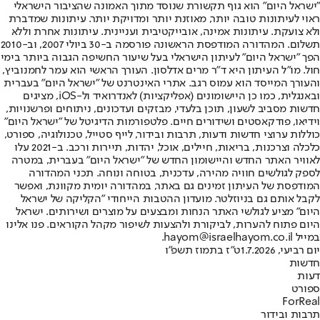
"ישראל היום" הוא גוף תקשורת שנוסד מתוך האמונה שהציבור הישראלי
ראוי לעיתונות טובה יותר, מאוזנת יותר ומדויקת יותר. עיתונות שמדברת
ולא צועקת. עיתונות אמינה, אובייקטיבית ועניינית. עיתונות אחרת וללא
תשלום. המהדורה המודפסת הראשונה פורסמה ב-30 ביולי 2007, וב-2010
הפך "ישראל היום" לעיתון הישראלי בעל שיעור החשיפה הגבוה ביותר בימי
חול. מו"ל העיתון היא ד"ר מרים אדלסון. העורך הראשי הוא עמר לחמנוביץ,
והעורך המייסד הוא עמוס רגב. אתרי האינטרנט של "ישראל היום" בעברית
ובאנגלית, כמו כן היישומונים (אפליקציות) לאנדרואיד ול-iOS, מציגים
חדשות מסביב לשעון, תוכן בלעדי, מבזקים ועדכונים, ניתוחים ופרשנויות,
וידיאו, פודקאסטים ושידורים חיים. פלטפורמות הדיגיטל של "ישראל היום"
כוללות ערוצי חדשות ודעות, תרבות ובידור, לייף סטייל, טכנולוגיה, ספורט,
כלכלה וצרכנות, בריאות, חיילים, אוכל, יהדות, תיירות ורכב. ב-2021 עלו
לאוויר האתר החדש והיישומון החדש של "ישראל היום" בעברית, במטרה
לספק לגולשים חוויה מהירה, עדכנית, בטוחה ונוחה. תכני המהדורה
המודפסת של העיתון זמינים גם באתר, במהדורה יומית מקוונת, ואפשר
לקבל אותם גם בניוזלטר. מועדון ההטבות הייחודי "הקליקה של ישראל
היום" מציע לגולשי האתר הנחות ומבצעים על מוצרים ושירותים. ישראל
היום פתוח להערות, לביקורת ולהצעות לשיפור מקהל הקוראים. פנו אלינו
במייל hayom@israelhayom.co.il.
יום רביעי, 1.7.2026
ט"ז בתמוז תשפ"ו
חדשות
דעות
ספורט
ForReal
תרבות ובידור