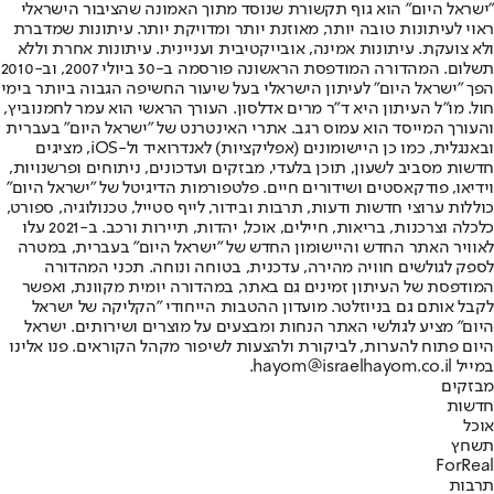
"ישראל היום" הוא גוף תקשורת שנוסד מתוך האמונה שהציבור הישראלי
ראוי לעיתונות טובה יותר, מאוזנת יותר ומדויקת יותר. עיתונות שמדברת
ולא צועקת. עיתונות אמינה, אובייקטיבית ועניינית. עיתונות אחרת וללא
תשלום. המהדורה המודפסת הראשונה פורסמה ב-30 ביולי 2007, וב-2010
הפך "ישראל היום" לעיתון הישראלי בעל שיעור החשיפה הגבוה ביותר בימי
חול. מו"ל העיתון היא ד"ר מרים אדלסון. העורך הראשי הוא עמר לחמנוביץ,
והעורך המייסד הוא עמוס רגב. אתרי האינטרנט של "ישראל היום" בעברית
ובאנגלית, כמו כן היישומונים (אפליקציות) לאנדרואיד ול-iOS, מציגים
חדשות מסביב לשעון, תוכן בלעדי, מבזקים ועדכונים, ניתוחים ופרשנויות,
וידיאו, פודקאסטים ושידורים חיים. פלטפורמות הדיגיטל של "ישראל היום"
כוללות ערוצי חדשות ודעות, תרבות ובידור, לייף סטייל, טכנולוגיה, ספורט,
כלכלה וצרכנות, בריאות, חיילים, אוכל, יהדות, תיירות ורכב. ב-2021 עלו
לאוויר האתר החדש והיישומון החדש של "ישראל היום" בעברית, במטרה
לספק לגולשים חוויה מהירה, עדכנית, בטוחה ונוחה. תכני המהדורה
המודפסת של העיתון זמינים גם באתר, במהדורה יומית מקוונת, ואפשר
לקבל אותם גם בניוזלטר. מועדון ההטבות הייחודי "הקליקה של ישראל
היום" מציע לגולשי האתר הנחות ומבצעים על מוצרים ושירותים. ישראל
היום פתוח להערות, לביקורת ולהצעות לשיפור מקהל הקוראים. פנו אלינו
במייל hayom@israelhayom.co.il.
מבזקים
חדשות
אוכל
תשחץ
ForReal
תרבות