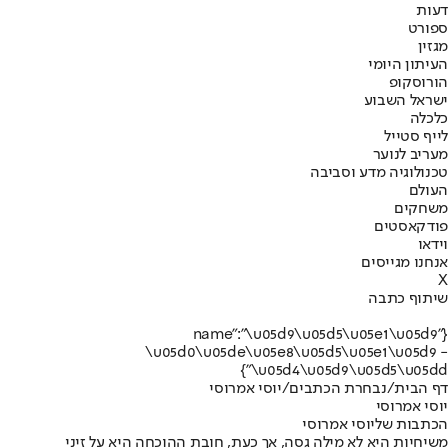
דעות
ספורט
מגזין
העיתון היומי
הורוסקופ
ישראל השבוע
כלכלה
לייף סטייל
מעריב לנוער
טכנולוגיה מדע וסביבה
העולם
משחקים
פודקאסטים
וידאו
אנחנו מגייסים
X
שיתוף כתבה
{"name":"\u05d9\u05d5\u05e1\u05d9
\u05d0\u05de\u05e8\u05d5\u05e1\u05d9 -
\u05d4\u05d9\u05d5\u05dd"}
דף הבית
/
נבחרת הכתבים
/
יוסי אמרוסי
יוסי אמרוסי
הכתבות שליוסי אמרוסי
משיחיות היא לא מילה גסה, אך כעת, חובת ההוכחה היא על זיני