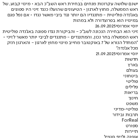
ישנם שלושה עקרונות מנחים בבחירת ראש השב"כ הבא • מינוי קבוע, של
ראש הממשלה, מחוץ לארגון • הטיעונים שהועלו כנגד זיני היו ספוגים
באג'נדה פוליטית - מתנגדיו הם יותר נגד ביבי מאשר נגדו • אם נפל פגם
במינויו הוא בפרוצדורה ולא במהות
יוסי אמרוסי
26.09.2025
זיני הוא הבחירה הנכונה לשב"כ - והביקורת נגדו ספוגה באג'נדה פוליטית
ראש הממשלה בחר נכון, והמתנגדים - מתנגדים לביבי יותר מאשר לזיני •
"המחדל הנורא של 7 באוקטובר מחייב מינוי מחוץ לארגון - והארגון חזק
מכל אג'נדה"
יוסי אמרוסי
21.09.2025
חדשות
בארץ
בעולם
ביטחוני
פוליטי
פלילים
בריאות
חינוך
משפט
פוליטי-מדיני
תרבות ובידור
ForReal
ספורט
תיירות
אופנה ולייף סטייל