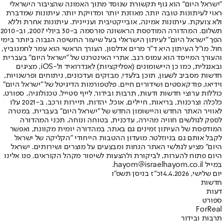
"ישראל היום" הוא גוף תקשורת שנוסד מתוך האמונה שהציבור הישראלי
ראוי לעיתונות טובה יותר, מאוזנת יותר ומדויקת יותר. עיתונות שמדברת
ולא צועקת. עיתונות אמינה, אובייקטיבית ועניינית. עיתונות אחרת וללא
תשלום. המהדורה המודפסת הראשונה פורסמה ב-30 ביולי 2007, וב-2010
הפך "ישראל היום" לעיתון הישראלי בעל שיעור החשיפה הגבוה ביותר בימי
חול. מו"ל העיתון היא ד"ר מרים אדלסון. העורך הראשי הוא עמר לחמנוביץ,
והעורך המייסד הוא עמוס רגב. אתרי האינטרנט של "ישראל היום" בעברית
ובאנגלית, כמו כן היישומונים (אפליקציות) לאנדרואיד ול-iOS, מציגים
חדשות מסביב לשעון, תוכן בלעדי, מבזקים ועדכונים, ניתוחים ופרשנויות,
וידיאו, פודקאסטים ושידורים חיים. פלטפורמות הדיגיטל של "ישראל היום"
כוללות ערוצי חדשות ודעות, תרבות ובידור, לייף סטייל, טכנולוגיה, ספורט,
כלכלה וצרכנות, בריאות, חיילים, אוכל, יהדות, תיירות ורכב. ב-2021 עלו
לאוויר האתר החדש והיישומון החדש של "ישראל היום" בעברית, במטרה
לספק לגולשים חוויה מהירה, עדכנית, בטוחה ונוחה. תכני המהדורה
המודפסת של העיתון זמינים גם באתר, במהדורה יומית מקוונת, ואפשר
לקבל אותם גם בניוזלטר. מועדון ההטבות הייחודי "הקליקה של ישראל
היום" מציע לגולשי האתר הנחות ומבצעים על מוצרים ושירותים. ישראל
היום פתוח להערות, לביקורת ולהצעות לשיפור מקהל הקוראים. פנו אלינו
במייל hayom@israelhayom.co.il.
יום שלישי, 14.4.2026
כ"ז בניסן תשפ"ו
חדשות
דעות
ספורט
ForReal
תרבות ובידור