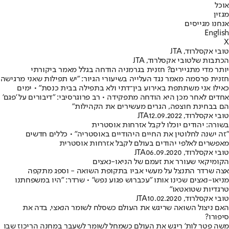
אוכל
מגזין
אנחנו מגייסים
English
X
טובי אקסלרוד, JTA
הכתבות שלטובי אקסלרוד, JTA
יותר מדי מתגיירים? חזנית בגרמניה הודחה בגלל מאמר ביקורתי
חזנית פרסמה מאמר נגד העלייה בשיעורי הגיור: "יש תפילות שאני מרגישה
כאילו אני משתתפת באירוע בין־דתי ולא בתפילה בבית כנסת" • ימים
אחדים לאחר מכן היא הודחה מתפקידה • רב פרוגרסיבי: "דיבורים על 'פגם'
הם בבחינת חוצפה, הגרים מעשירים את הקהילות"
טובי אקסלרוד, JTA
12.09.2022
בשורה: יהודים יוכלו לקבל אזרחות אוסטרית
"זה ישנה לחלוטין את החיים היהודיים באוסטריה" • כללים חדשים
מאפשרים לאלפי יהודים בעולם לקבל אזרחות אוסטרית
טובי אקסלרוד, JTA
06.09.2020
הקומיקאי שעורר את זעמם של הניאו-נאצים
אצה שרדר התנצל על מעשי אביו בתקופת השואה - וספג מתקפה
מניאו-נאצים שכינו אותו "עכברוש פגוע נפש" • שרדר: "היו במשפחתנו
טרגדיות שטואטאו"
טובי אקסלרוד, JTA
10.02.2020
האם ניצול השואה שריגש את העולם כשסלח לשומר הנאצי, בדה את
סיפורו?
משה פטר לות' ריגש את העולם כשמחל לשומר לשעבר במחנה הריכוז שבו