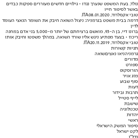
נולד, בעת המשפט שנערך נגדו • גילויים חדשים מעוררים ספקות כבדים
באשר לסיפור חייו
טובי אקסלרוד, JTA
08.01.2020
דרמה בבית משפט בגרמניה: ניצול השואה חיבק את השומר הנאצי העומד
לדין
ברונו דיי, בן ה-93, מואשם ברציחתם של יותר מ-5,000 בני אדם במחנה
ריכוז • בצעד מפתיע ניגש אליו שורד השואה, במהלך משפטו וחיבק אותו
טובי אקסלרוד, JTA
20.11.2019
תגיות קשורות
גרמניה
ניאו נאצים
שואה
מדורים
ספורט
הורוסקופ
מזג אויר
סוף שבוע
דעות
תרבות ובידור
לייף סטייל
שישבת
טכנולוגיה
יהדות
ראשי
סיפור המשק הישראלי
לקט ישראל
נדל"ן