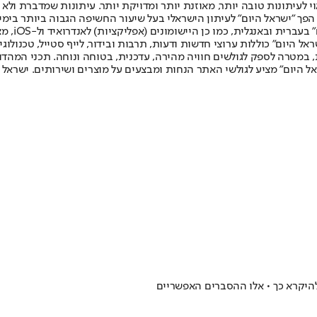
לעיתונות טובה יותר, מאוזנת יותר ומדויקת יותר. עיתונות שמדברת ולא צ
שלום. המהדורה המודפסת הראשונה פורסמה ב-30 ביולי 2007, וב-2010 הפך "ישראל היום" לעיתון הישראלי בעל שי
לחמנוביץ,
ל היום" כוללות ערוצי חדשות ודעות, תרבות ובידור, לייף סטייל, טכנולוגיה
ברית, במטרה לספק לגולשים חוויה מהירה, עדכנית, בטוחה ונוחה. תכני המה
ל היום" מציע לגולשי האתר הנחות ומבצעים על מוצרים ושירותים. ישראל 
להיקרא כך • אלו ההסברים האפשריים