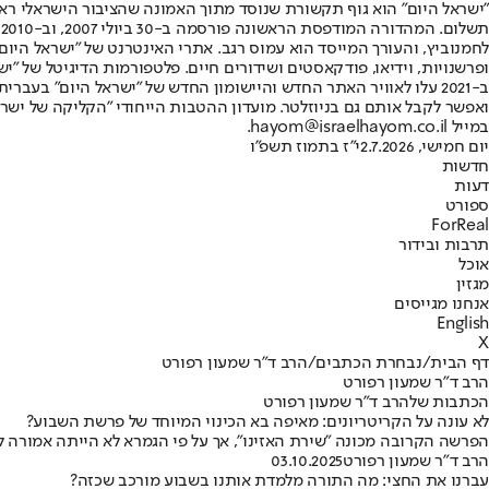
"ישראל היום" הוא גוף תקשורת שנוסד מתוך האמונה שהציבור הישראלי ראוי 
ת
ופרשנויות, וידיאו, פודקאסטים ושידורים חיים. פלטפורמות הדיגיטל של "ישרא
ב-2021 עלו לאוויר האתר החדש והיישומון החדש של "ישראל היום" בע
ואפשר לקבל אותם גם בניוזלטר. מועדון ההטבות הייחודי "הקליקה של ישרא
במייל hayom@israelhayom.co.il.
יום חמישי, 2.7.2026
י"ז בתמוז תשפ"ו
חדשות
דעות
ספורט
ForReal
תרבות ובידור
אוכל
מגזין
אנחנו מגייסים
English
X
דף הבית
/
נבחרת הכתבים
/
הרב ד"ר שמעון רפורט
הרב ד"ר שמעון רפורט
הכתבות שלהרב ד"ר שמעון רפורט
לא עונה על הקריטריונים: מאיפה בא הכינוי המיוחד של פרשת השבוע?
הפרשה הקרובה מכונה "שירת האזינו", אך על פי הגמרא לא הייתה אמורה 
הרב ד"ר שמעון רפורט
03.10.2025
עברנו את החצי: מה התורה מלמדת אותנו בשבוע מורכב שכזה?