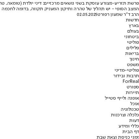
פרשת תזריע-מצורע עוסקת בשני נושאים מרכזיים: דיני יולדת (טומאה, ט
המצב הסופי - יש תהליך של טהרה ותיקון המעניק תקווה, בדומה לחכמה 
הרב ד"ר שמעון רפורט
02.05.2025
חדשות
בארץ
בעולם
ביטחוני
פוליטי
פלילים
בריאות
חינוך
משפט
פוליטי-מדיני
תרבות ובידור
ForReal
ספורט
תיירות
אופנה ולייף סטייל
אוכל
טכנולוגיה
כלכלה וצרכנות
דעות
כללי ומידע
דף הבית
זמני כניסת וצאת שבת