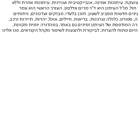
ועקת. עיתונות אמינה, אובייקטיבית ועניינית. עיתונות אחרת וללא
עור החשיפה הגבוה ביותר בימי חול. מו"ל העיתון היא ד"ר מרים אדלסון. העורך הראשי הוא עמר
 והעורך המייסד הוא עמוס רגב. אתרי האינטרנט של "ישראל היום" בעברית ובאנגלית, כמו כן היישומונים (אפליקציות) לאנדרואיד ול-iOS, מציגים חדשות מסביב לשעון, תוכן בלעדי, מבזקים ועדכונים, ניתוחים
, ספורט, כלכלה וצרכנות, בריאות, חיילים, אוכל, יהדות, תיירות ורכב.
דורה המודפסת של העיתון זמינים גם באתר, במהדורה יומית מקוונת,
היום פתוח להערות, לביקורת ולהצעות לשיפור מקהל הקוראים. פנו אלינו