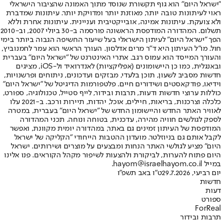
"ישראל היום" הוא גוף תקשורת שנוסד מתוך האמונה שהציבור הישראלי
ראוי לעיתונות טובה יותר, מאוזנת יותר ומדויקת יותר. עיתונות שמדברת
ולא צועקת. עיתונות אמינה, אובייקטיבית ועניינית. עיתונות אחרת וללא
תשלום. המהדורה המודפסת הראשונה פורסמה ב-30 ביולי 2007, וב-2010
הפך "ישראל היום" לעיתון הישראלי בעל שיעור החשיפה הגבוה ביותר בימי
חול. מו"ל העיתון היא ד"ר מרים אדלסון. העורך הראשי הוא עמר לחמנוביץ,
והעורך המייסד הוא עמוס רגב. אתרי האינטרנט של "ישראל היום" בעברית
ובאנגלית, כמו כן היישומונים (אפליקציות) לאנדרואיד ול-iOS, מציגים
חדשות מסביב לשעון, תוכן בלעדי, מבזקים ועדכונים, ניתוחים ופרשנויות,
וידיאו, פודקאסטים ושידורים חיים. פלטפורמות הדיגיטל של "ישראל היום"
כוללות ערוצי חדשות ודעות, תרבות ובידור, לייף סטייל, טכנולוגיה, ספורט,
כלכלה וצרכנות, בריאות, חיילים, אוכל, יהדות, תיירות ורכב. ב-2021 עלו
לאוויר האתר החדש והיישומון החדש של "ישראל היום" בעברית, במטרה
לספק לגולשים חוויה מהירה, עדכנית, בטוחה ונוחה. תכני המהדורה
המודפסת של העיתון זמינים גם באתר, במהדורה יומית מקוונת, ואפשר
לקבל אותם גם בניוזלטר. מועדון ההטבות הייחודי "הקליקה של ישראל
היום" מציע לגולשי האתר הנחות ומבצעים על מוצרים ושירותים. ישראל
היום פתוח להערות, לביקורת ולהצעות לשיפור מקהל הקוראים. פנו אלינו
במייל hayom@israelhayom.co.il.
יום רביעי, 29.7.2026
ט"ו באב תשפ"ו
חדשות
דעות
ספורט
ForReal
תרבות ובידור