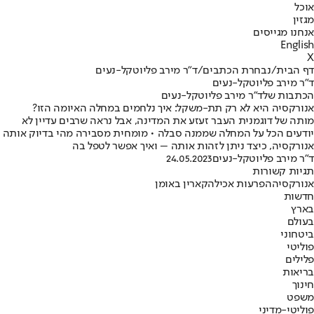
אוכל
מגזין
אנחנו מגייסים
English
X
דף הבית
/
נבחרת הכתבים
/
ד"ר מירב פליוטקל-נעים
ד"ר מירב פליוטקל-נעים
הכתבות שלד"ר מירב פליוטקל-נעים
אנורקסיה היא לא רק תת-משקל: איך נלחמים במחלה האיומה הזו?
מותה של דוגמנית העבר זעזע את המדינה, אבל נראה שרבים עדיין לא
יודעים הכל על המחלה שממנה סבלה • מומחית מסבירה מהי בדיוק אותה
אנורקסיה, כיצד ניתן לזהות אותה – ואיך אפשר לטפל בה
ד"ר מירב פליוטקל-נעים
24.05.2023
תגיות קשורות
אנורקסיה
הפרעות אכילה
קארין באומן
חדשות
בארץ
בעולם
ביטחוני
פוליטי
פלילים
בריאות
חינוך
משפט
פוליטי-מדיני