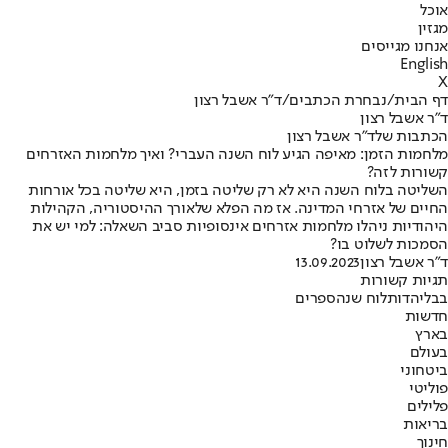
אוכל
מגזין
אנחנו מגייסים
English
X
דף הבית
/
נבחרת הכתבים
/
ד"ר אשבל רצון
ד"ר אשבל רצון
הכתבות שלד"ר אשבל רצון
מלחמות הזמן: מאיפה הגיע לוח השנה העברי? ואיך מלחמות האזרחים
קשורות לזה?
השליטה בלוח השנה היא לא רק שליטה בזמן, היא שליטה בכל אורחות
החיים של אזרחי המדינה. אז מה הפלא שלאורך ההיסטוריה, הקהילות
היהודיות ניהלו מלחמות אזרחים אינסופיות סביב השאלה: למי יש את
הסמכות לשלוט בו?
ד"ר אשבל רצון
13.09.2023
תגיות קשורות
בבל
יהדות
לוח שנה
ספרים
חדשות
בארץ
בעולם
ביטחוני
פוליטי
פלילים
בריאות
חינוך