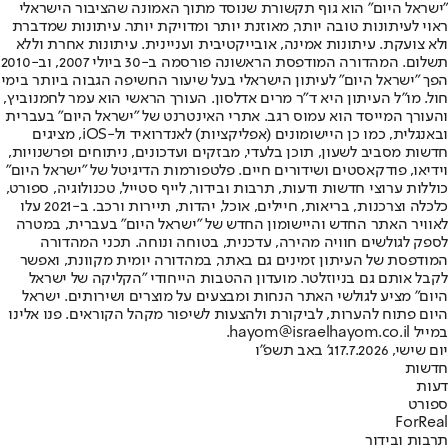
"ישראל היום" הוא גוף תקשורת שנוסד מתוך האמונה שהציבור הישראלי
ראוי לעיתונות טובה יותר, מאוזנת יותר ומדויקת יותר. עיתונות שמדברת
ולא צועקת. עיתונות אמינה, אובייקטיבית ועניינית. עיתונות אחרת וללא
תשלום. המהדורה המודפסת הראשונה פורסמה ב-30 ביולי 2007, וב-2010
הפך "ישראל היום" לעיתון הישראלי בעל שיעור החשיפה הגבוה ביותר בימי
חול. מו"ל העיתון היא ד"ר מרים אדלסון. העורך הראשי הוא עמר לחמנוביץ,
והעורך המייסד הוא עמוס רגב. אתרי האינטרנט של "ישראל היום" בעברית
ובאנגלית, כמו כן היישומונים (אפליקציות) לאנדרואיד ול-iOS, מציגים
חדשות מסביב לשעון, תוכן בלעדי, מבזקים ועדכונים, ניתוחים ופרשנויות,
וידיאו, פודקאסטים ושידורים חיים. פלטפורמות הדיגיטל של "ישראל היום"
כוללות ערוצי חדשות ודעות, תרבות ובידור, לייף סטייל, טכנולוגיה, ספורט,
כלכלה וצרכנות, בריאות, חיילים, אוכל, יהדות, תיירות ורכב. ב-2021 עלו
לאוויר האתר החדש והיישומון החדש של "ישראל היום" בעברית, במטרה
לספק לגולשים חוויה מהירה, עדכנית, בטוחה ונוחה. תכני המהדורה
המודפסת של העיתון זמינים גם באתר, במהדורה יומית מקוונת, ואפשר
לקבל אותם גם בניוזלטר. מועדון ההטבות הייחודי "הקליקה של ישראל
היום" מציע לגולשי האתר הנחות ומבצעים על מוצרים ושירותים. ישראל
היום פתוח להערות, לביקורת ולהצעות לשיפור מקהל הקוראים. פנו אלינו
במייל hayom@israelhayom.co.il.
יום שישי, 17.7.2026
ג' באב תשפ"ו
חדשות
דעות
ספורט
ForReal
תרבות ובידור