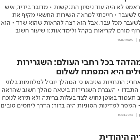
הירי בטראמפ לא היה עוד ניסיון התנקשות • מדובר בידיד, איש
ס לשעבר • חייכתי למראה השירות החשאי מקיף את
שעבר מכל עבר, אבל הוא רצה להראות שהוא שרד • הוא
ורם לקריאות בקהל ולימד אותנו שיעור חשוב
15.07.2024
הדהד בכל רחבי העולם: השגרירות
לים היא המפתח לשלום
 אחרי: התחזיות שניבאו כי המהלך יוביל למלחמות בלתי
התבדו • העברת השגרירות ביטאה מהלך חשוב שהראה
ב תעמוד באופן נחוש לצד בעלות בריתה ולא תירא לנוכח
• המסר למדינות הסוניות היה ברור: הדרך ליחסים טובים
 אמריקה עוברת בירושלים
13.05.2023
יה היהודית