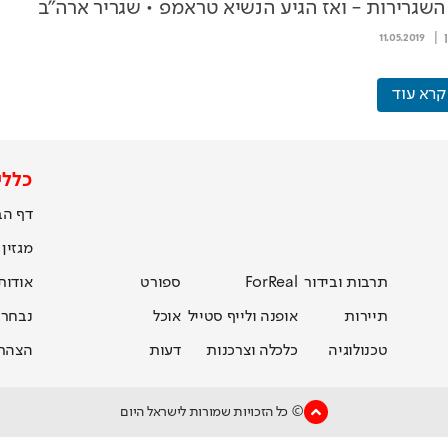
שגרירות - ואז הגיע הנשיא טראמפ • שגריר ארה"ב
ם במאמר מיוחד ל"ישראל היום"
11.05.2019
קרא עוד
כללי
דף הב
מגזין
תרבות ובידור
ForReal
ספורט
אודות
תיירות
אופנה ולייף סטייל
אוכל
נבחרת
טכנולוגיה
כלכלה וצרכנות
דעות
הצהרת
© כל הזכויות שמורות לישראל היום