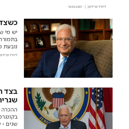
דיוויד פרידמן
15.02.2021
כשצדק
יש מי ש
בתמורה 
נובעת מ
דיוויד פרידמן
בצד ה
שגריר
ההכרה ב