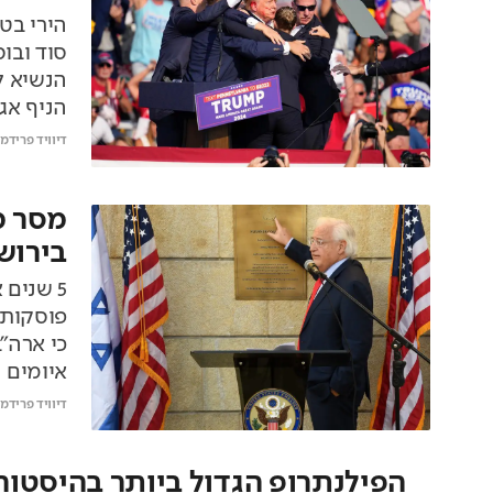
סוד ובו
הנשיא ל
הניף אגרוף מ
דיוויד פרידמן
מסר מ
בירוש
5 שנים
פוסקות 
כי ארה"
איומים 
יותר עם
דיוויד פרידמן
הפילנתרופ הגדול ביותר בהיסטור